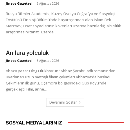
Jineps Gazetesi
-
5 Ağustos 2026
Rusya Bilimler Akademisi, Kuzey Osetya Coğrafya ve Sosyoloji
Enstitüsü Etnoloji Bölümü’nde başaraştırmacı olan İslam-Bek
Marzoev, Oset soyadlarının kökenleri üzerine hazırladığı altı ciltlik
araştırmasını tanıttı. Eserde...
Anılara yolculuk
Jineps Gazetesi
-
5 Ağustos 2026
Abaza yazar Oleg Etlukhov’un “Abhaz Şarabı” adlı romanından
uyarlanan uzun metrajlı filmin çekimleri Abhazya’da başladı.
Çekimlerin ilk günü, Oçamçıra bölgesindeki Gup Köyü’nde
gerçekleşti. Film, anne...
Devamını Göster
SOSYAL MEDYALARIMIZ