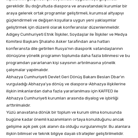
gereklidir. Bu doğrultuda diaspora ve anavatandaki kurumlar bir
araya gelerek ortak programlar geliştirmeli, kurumsal altyapıyı
güçlendirmeli ve değişen koşullara uygun yeni yaklaşımlar
geliştirmek için düzenli olarak konferanslar düzenlenmelidir.
Adigey Cumhuriyeti Etnik İlişkiler, Soydaşlar ile İlişkiler ve Medya
Komitesi Başkanı Şhalaho Asker tarafından ana hatları
konferansta dile getirilen Rusya’nın diasporik vatandaşlarının
dönüşüne yönelik programın toplumda daha fazla bilinmesi ve bu
programdan yararlanan kişi sayısının artırılmasına yönelik
çalışmalar yapılmalıdır.
Abhazya Cumhuriyeti Devlet Geri Dönüş Bakanı Beslan Dbar’ın
vurguladığı Abhazya’ya dönüş ve diaspora-Abhazya ilişkilerine
ilişkin imkanlardan daha fazla yararlanılması için KAFFED ile
Abhazya Cumhuriyeti kurumları arasında diyalog ve işbirliği
arttırılmalıdır.
Yüzü anavatana dönük bir toplum ve kurum olma konusunda
bugüne kadar önemli kazanımların ortaya konulduğunu ancak
gelişime açık pek çok alanın da olduğu vurgulanmıştır. Bu alanlara
ilişkin bilimsel ve teknik bilgiye dayalı stratejiler geliştirilmelidir.