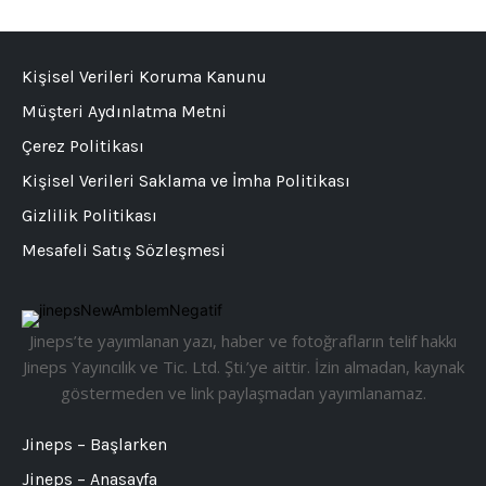
Kişisel Verileri Koruma Kanunu
Müşteri Aydınlatma Metni
Çerez Politikası
Kişisel Verileri Saklama ve İmha Politikası
Gizlilik Politikası
Mesafeli Satış Sözleşmesi
Jineps’te yayımlanan yazı, haber ve fotoğrafların telif hakkı
Jineps Yayıncılık ve Tic. Ltd. Şti.’ye aittir. İzin almadan, kaynak
göstermeden ve link paylaşmadan yayımlanamaz.
Jineps – Başlarken
Jineps – Anasayfa