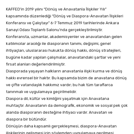
KAFFED’in 2019 yılını “Dönüş ve Anavatanla İlişkiler Yılı”
kapsamında düzenlediği “Dönüş ve Diaspora-Anavatan İlişkileri
Konferansı ve Çalıştayı” 6-7 Temmuz 2019 tarihlerinde Ankara
Sanayi Odası Toplantı Salonu’nda gerçekleştirilmiştir.
Konferansta, uzmanlar, akademisyenler ve anavatandan gelen
katılımcılar aracılığı ile diasporanın tanımı, değişimi, genel
ihtiyaçları, uluslararası hukukta dönüş hakkı, dönüş stratejileri,
bugüne kadar yapılan çalışmalar, anavatandaki şartlar ve yeni
fırsat alanları değerlendirilmiştir.
Diasporada yaşayan halkların anavatanla ilişki kurma ve dönüş
hakkı evrensel bir haktır. Bu kapsamda bizim de anavatana dönüş
ve çifte vatandaşlık hakkımız vardır; bu hak tüm taraflarca
tanınmalı ve uygulamaya geçirilmelidir.
Diaspora dil, kültür ve kimliğini yaşatmak için Anavatana
muhtaçtır. Anavatanın da demografik, ekonomik ve sosyal pek çok
alanda diasporanın desteğine ihtiyacı vardır. Anavatan ve
diaspora bir bütündür.
Dönüşün daha kapsamlı gerçekleşmesi, diaspora-Anavatan
ilişkilerinin gelişmesi için söylemden uygulamaya geçilmesi