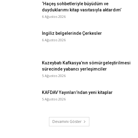
‘Haçeş sohbetleriyle büyüdüm ve
duyduklarımı kitap vasıtasıyla aktardım’
6 Ağustos 2026
İngiliz belgelerinde Çerkesler
6 Ağustos 2026
Kuzeybatı Kafkasya’nın sömürgeleştirilmesi
sürecinde yabancı yerleşimciler
5 Ağustos 2026
KAFDAV Yayınları’ndan yeni kitaplar
5 Ağustos 2026
Devamını Göster