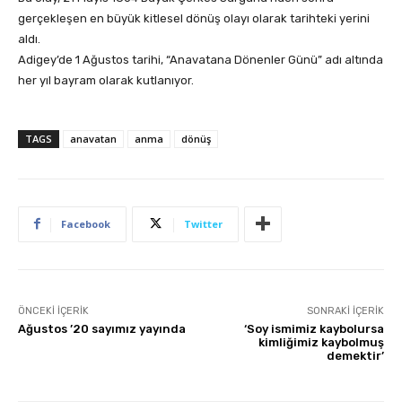
gerçekleşen en büyük kitlesel dönüş olayı olarak tarihteki yerini
aldı.
Adigey’de 1 Ağustos tarihi, “Anavatana Dönenler Günü” adı altında
her yıl bayram olarak kutlanıyor.
TAGS
anavatan
anma
dönüş
Facebook
Twitter
ÖNCEKI İÇERIK
SONRAKI İÇERIK
Ağustos ’20 sayımız yayında
‘Soy ismimiz kaybolursa
kimliğimiz kaybolmuş
demektir’