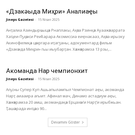
«Дзакәыда Миҳри» Анҭалиаҿы
Jineps Gazetesi
-
15 Nisan 2025
Анҭалиа Азиндырҩыцәа Рнаплакы, Аҳәса Рзинқәа Ауаажәларратә
Хаҵеи-Ҧҳәыси Реиҟарара Акомиссиа еиҿнакааз, Аҳәса ирызку
Акинофилмқәа цәыргара иҭагӡаны, адокументард фильм
«Дзакәыда Миҳри» гьы иыубарҭан. Хәажәкрамза 13 рзы,...
Акоманда Нарҭ чемпионхит
Jineps Gazetesi
-
15 Nisan 2025
Аҧсны Супер Куп Ашьапылампыл Чемпионат аҿы, акоманда
Нарҭ аиааира агыит. Афинал мач, Динамо астадиум аҿы,
Хәажәкрамза 20 амш, акомандақәа Ерцахәы’и Нарҭ’и ирыбжьан.
Ҭашәарада инҵәаз 90...
Devamını Göster