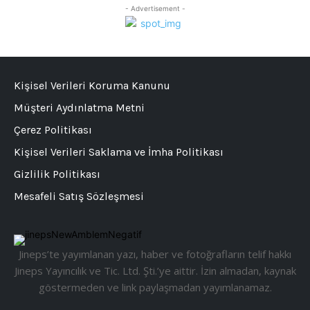
- Advertisement -
Kişisel Verileri Koruma Kanunu
Müşteri Aydınlatma Metni
Çerez Politikası
Kişisel Verileri Saklama ve İmha Politikası
Gizlilik Politikası
Mesafeli Satış Sözleşmesi
Jineps’te yayımlanan yazı, haber ve fotoğrafların telif hakkı
Jineps Yayıncılık ve Tic. Ltd. Şti.’ye aittir. İzin almadan, kaynak
göstermeden ve link paylaşmadan yayımlanamaz.