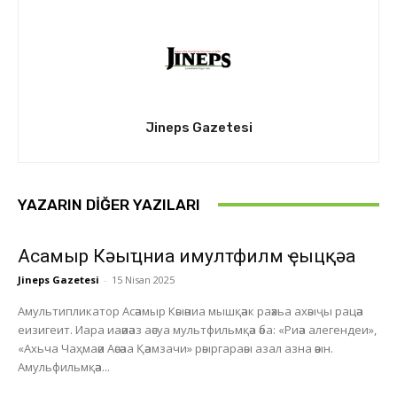
Jineps Gazetesi
YAZARIN DIĞER YAZILARI
Асҭамыр Кәыҵниа имултфилм ҿыцқәа
Jineps Gazetesi
-
15 Nisan 2025
Амультипликатор Асәамыр Кәыәниа мышқәак раәхьа ахәыҷы рацәа
еизигеит. Иара иаәиәаз аәсуа мультфильмқәа әба: «Риәа алегендеи»,
«Ахьча Чаҳмаәи Аәсәаа Қәамзачи» рәыргараәы азал азна әәын.
Амульфильмқәа...