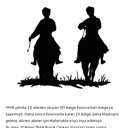
1998 yılında 22 aileden oluşan 101 Adige Kosova’dan Adigey’e
taşınmıştı. Daha sonra Kosova’da kalan 23 Adige daha Maykop’a
gelmiş, dönen aileler için Mafehable köyü inşa edilmişti.
Bu olay, 21 Mayıs 1864 Büyük Çerkes Sürgünü’nden sonra