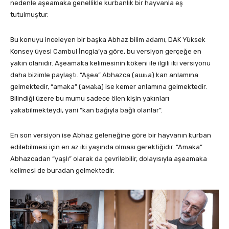
nedenle aşeamaka genellikle kurbanlık bir hayvanla eş
tutulmuştur.
Bu konuyu inceleyen bir başka Abhaz bilim adamı, DAK Yüksek
Konsey üyesi Cambul İncgia’ya göre, bu versiyon gerçeğe en
yakın olanıdır. Aşeamaka kelimesinin kökeni ile ilgili iki versiyonu
daha bizimle paylaştı. “Aşea” Abhazca (ашьа) kan anlamına
gelmektedir, “amaka” (амаҟа) ise kemer anlamına gelmektedir.
Bilindiği üzere bu mumu sadece ölen kişin yakınları
yakabilmekteydi, yani “kan bağıyla bağlı olanlar”.
En son versiyon ise Abhaz geleneğine göre bir hayvanın kurban
edilebilmesi için en az iki yaşında olması gerektiğidir. “Amaka”
Abhazcadan “yaşlı” olarak da çevrilebilir, dolayısıyla aşeamaka
kelimesi de buradan gelmektedir.