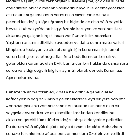
Modern yaşam, dijital teknolojiler, küreselleşme, çok kısa sürede
atalarımızın onlar olmadan varlıklarını hayal bile edemeyecekleri,
asırlık ulusal geleneklerin yerini hızla alıyor. Yine de bazı
gelenekler, değişikliğe uğramış bir biçimde de olsa hâlâ hayatta.
Neyse ki Abhazya’da bu bilgiyi özenle koruyan ve yeni nesillere
aktarmaya çalışan birçok insan var. Bunlar bilim adamları:
Yaşlıların anılarını titizlikle kaydeden ve daha sonra materyalleri
kitaplarda toplayan ve ulusal zenginliğin korunması için umut
veren tarihçiler ve etnograflar. Ana hedeflerinden biri dili ve
gelenekleri korumak olan DAK, bunlardan biri hakkında uzmanlara
sordu ve aldığı değerli bilgileri ayrıntılı olarak derledi. Konumuz:
Aşeamaka mumu.
Cenaze ve anma törenleri, Abaza halkının ve genel olarak
Kafkasya’nın dağ halklarının geleneklerinde ayrı bir yere sahiptir.
Abhazlar çok eski zamanlardan beri ölülerin ruhlarına özel bir
saygıyla davrandılar ve eski nesiller tarafından kendilerine
aktarılan gerekli tüm ritüelleri doğru bir şekilde yerine getirdiler.
Bu durum hâlâ büyük ölçüde böyle devam etmekte. Abhazların
cenaze törenlerinde ağaca benzer mumlara özel bir yer verilirdi.