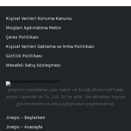
Kişisel Verileri Koruma Kanunu
Müşteri Aydınlatma Metni
Çerez Politikası
Kişisel Verileri Saklama ve İmha Politikası
Gizlilik Politikası
Mesafeli Satış Sözleşmesi
Jineps’te yayımlanan yazı, haber ve fotoğrafların telif hakkı
Jineps Yayıncılık ve Tic. Ltd. Şti.’ye aittir. İzin almadan, kaynak
göstermeden ve link paylaşmadan yayımlanamaz.
Jineps – Başlarken
Jineps – Anasayfa