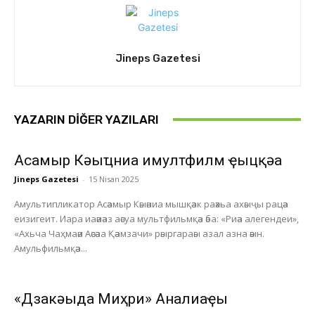
Jineps Gazetesi
YAZARIN DIĞER YAZILARI
Асҭамыр Кәыҵниа имултфилм ҿыцқәа
Jineps Gazetesi
-
15 Nisan 2025
Амультипликатор Асәамыр Кәыәниа мышқәак раәхьа ахәыҷы рацәа
еизигеит. Иара иаәиәаз аәсуа мультфильмқәа әба: «Риәа алегендеи»,
«Ахьча Чаҳмаәи Аәсәаа Қәамзачи» рәыргараәы азал азна әәын.
Амульфильмқәа...
«Дзакәыда Миҳри» Анҭалиаҿы