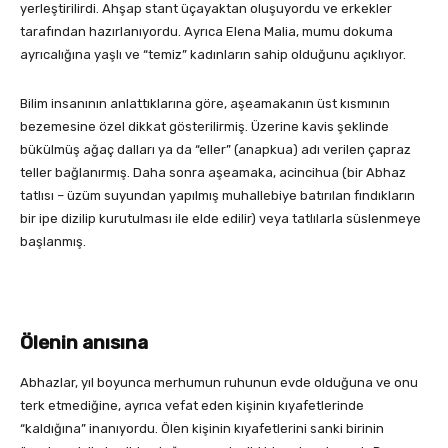
yerleştirilirdi. Ahşap stant üçayaktan oluşuyordu ve erkekler
tarafından hazırlanıyordu. Ayrıca Elena Malia, mumu dokuma
ayrıcalığına yaşlı ve “temiz” kadınların sahip olduğunu açıklıyor.
Bilim insanının anlattıklarına göre, aşeamakanın üst kısmının
bezemesine özel dikkat gösterilirmiş. Üzerine kavis şeklinde
bükülmüş ağaç dalları ya da “eller” (anapkua) adı verilen çapraz
teller bağlanırmış. Daha sonra aşeamaka, acincihua (bir Abhaz
tatlısı – üzüm suyundan yapılmış muhallebiye batırılan fındıkların
bir ipe dizilip kurutulması ile elde edilir) veya tatlılarla süslenmeye
başlanmış.
Ölenin anısına
Abhazlar, yıl boyunca merhumun ruhunun evde olduğuna ve onu
terk etmediğine, ayrıca vefat eden kişinin kıyafetlerinde
“kaldığına” inanıyordu. Ölen kişinin kıyafetlerini sanki birinin