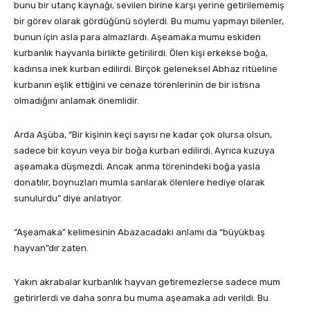
bunu bir utanç kaynağı, sevilen birine karşı yerine getirilememiş
bir görev olarak gördüğünü söylerdi. Bu mumu yapmayı bilenler,
bunun için asla para almazlardı. Aşeamaka mumu eskiden
kurbanlık hayvanla birlikte getirilirdi. Ölen kişi erkekse boğa,
kadınsa inek kurban edilirdi. Birçok geleneksel Abhaz ritüeline
kurbanın eşlik ettiğini ve cenaze törenlerinin de bir istisna
olmadığını anlamak önemlidir.
Arda Aşüba, “Bir kişinin keçi sayısı ne kadar çok olursa olsun,
sadece bir koyun veya bir boğa kurban edilirdi. Ayrıca kuzuya
aşeamaka düşmezdi. Ancak anma törenindeki boğa yasla
donatılır, boynuzları mumla sarılarak ölenlere hediye olarak
sunulurdu” diye anlatıyor.
“Aşeamaka” kelimesinin Abazacadaki anlamı da “büyükbaş
hayvan”dır zaten.
Yakın akrabalar kurbanlık hayvan getiremezlerse sadece mum
getirirlerdi ve daha sonra bu muma aşeamaka adı verildi. Bu