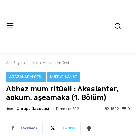
Ana Sayfa
Halklar
Abazaların Sesi
ABAZALARIN SESI
KÜLTÜR SANAT
Abhaz mum ritüeli : Akealantar,
aokum, aşeamaka (1. Bölüm)
Jineps Gazetesi
1529
0
1 Temmuz 2021
Facebook
Twitter