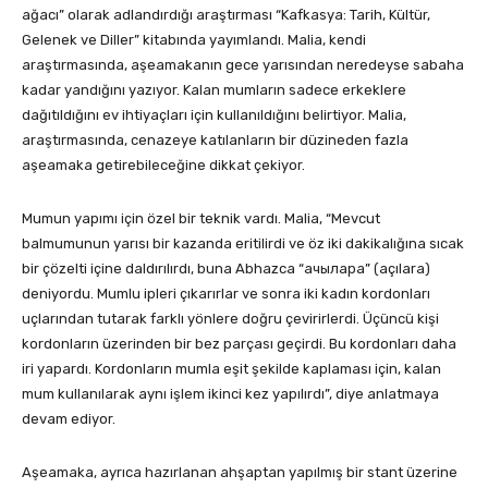
ağacı” olarak adlandırdığı araştırması “Kafkasya: Tarih, Kültür,
Gelenek ve Diller” kitabında yayımlandı. Malia, kendi
araştırmasında, aşeamakanın gece yarısından neredeyse sabaha
kadar yandığını yazıyor. Kalan mumların sadece erkeklere
dağıtıldığını ev ihtiyaçları için kullanıldığını belirtiyor. Malia,
araştırmasında, cenazeye katılanların bir düzineden fazla
aşeamaka getirebileceğine dikkat çekiyor.
Mumun yapımı için özel bir teknik vardı. Malia, “Mevcut
balmumunun yarısı bir kazanda eritilirdi ve öz iki dakikalığına sıcak
bir çözelti içine daldırılırdı, buna Abhazca “ачылара” (açılara)
deniyordu. Mumlu ipleri çıkarırlar ve sonra iki kadın kordonları
uçlarından tutarak farklı yönlere doğru çevirirlerdi. Üçüncü kişi
kordonların üzerinden bir bez parçası geçirdi. Bu kordonları daha
iri yapardı. Kordonların mumla eşit şekilde kaplaması için, kalan
mum kullanılarak aynı işlem ikinci kez yapılırdı”, diye anlatmaya
devam ediyor.
Aşeamaka, ayrıca hazırlanan ahşaptan yapılmış bir stant üzerine