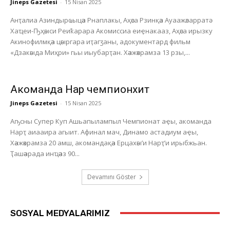
Jineps Gazetesi
-
15 Nisan 2025
Анҭалиа Азиндырҩыцәа Рнаплакы, Аҳәса Рзинқәа Ауаажәларратә
Хаҵеи-Ҧҳәыси Реиҟарара Акомиссиа еиҿнакааз, Аҳәса ирызку
Акинофилмқәа цәыргара иҭагӡаны, адокументард фильм
«Дзакәыда Миҳри» гьы иыубарҭан. Хәажәкрамза 13 рзы,...
Акоманда Нарҭ чемпионхит
Jineps Gazetesi
-
15 Nisan 2025
Аҧсны Супер Куп Ашьапылампыл Чемпионат аҿы, акоманда
Нарҭ аиааира агыит. Афинал мач, Динамо астадиум аҿы,
Хәажәкрамза 20 амш, акомандақәа Ерцахәы’и Нарҭ’и ирыбжьан.
Ҭашәарада инҵәаз 90...
Devamını Göster
SOSYAL MEDYALARIMIZ