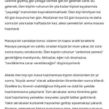
üzerine giyilmiş gibi yatağa sermek gibi bir gelenek vardı. Bu
gelenek, ölen kişinin ruhunun bir yıla kadar kişisel eşyalarında
“yaşadığı” inancından kaynaklanmaktadır. Ölen kişi Hıristiyan ise
40 gün boyunca her gün, Müslüman ise 52 gün boyunca ve daha
sonra bir yıla kadar haftada bir kez, ailesi yemekli bir anma masası
hazırlardı.
Masaya bir sandalye konur, odanın ön kapısı aralık bırakılırdı.
Masaya yanaşan ev sahibi, sıradan küçük bir mum yakar, bir süre
sonra mumu söndürürdü. Ölen kişinin ruhunun “yeterince yemesi”
gerektiğine inanılıyordu. Abhazlar, eğer ruh doymazsa,
“sevdiklerine zarar verebileceğini” düşünüyorlardı.
Ailede ölen kişi için masa hazırlanması kişinin ölümünden bir yıl
sonra, “büyük anma” olarak adlandırılan törenlerden sonra biterdi.
Özellikle bu törenin olabildiğince ihtişamlı ve ciddi bir şekilde
hazırlanmasına çalışırlardı. Tüm akrabalar anma törenine gelir;
özel hazırlanmış yemekler, meyveler, çeşitli tatlılar getirirlerdi.
Yakın akrabaları kurbanlık hayvanları getirip aşeamakayı yakardı.
Böylece, geleneksel Abhaz inançlarına göre, ölen kişinin ruhunun