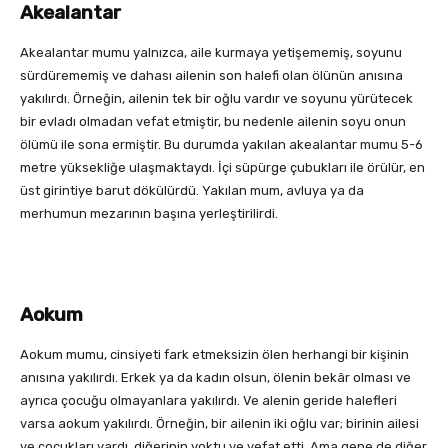
Akealantar
Akealantar mumu yalnızca, aile kurmaya yetişememiş, soyunu
sürdürememiş ve dahası ailenin son halefi olan ölünün anısına
yakılırdı. Örneğin, ailenin tek bir oğlu vardır ve soyunu yürütecek
bir evladı olmadan vefat etmiştir, bu nedenle ailenin soyu onun
ölümü ile sona ermiştir. Bu durumda yakılan akealantar mumu 5-6
metre yüksekliğe ulaşmaktaydı. İçi süpürge çubukları ile örülür, en
üst girintiye barut dökülürdü. Yakılan mum, avluya ya da
merhumun mezarının başına yerleştirilirdi.
Aokum
Aokum mumu, cinsiyeti fark etmeksizin ölen herhangi bir kişinin
anısına yakılırdı. Erkek ya da kadın olsun, ölenin bekâr olması ve
ayrıca çocuğu olmayanlara yakılırdı. Ve alenin geride halefleri
varsa aokum yakılırdı. Örneğin, bir ailenin iki oğlu var; birinin ailesi
ve çocukları vardı, diğerinin yoktu ve vefat etti. Ama gene de diğer