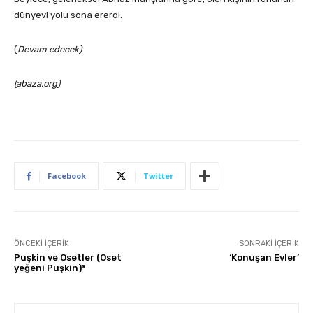
dünyevi yolu sona ererdi.
(
Devam edecek)
(abaza.org)
Facebook
Twitter
ÖNCEKI İÇERIK
SONRAKI İÇERIK
Puşkin ve Osetler (Oset
‘Konuşan Evler’
yeğeni Puşkin)*