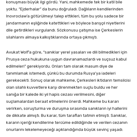
konuşması büyük ilgi gördü. Yani, mahkemede tek bir katil bile
yoktu. “Ejderhalar” da bunu doğruladı. Dağlıların kendilerinden
Inovroclaw’a götürülmeyi talep ettikleri, tüm bu yolu sadece bir
jandarmanın eşliğinde katettikleri ve böylece barışçıl niyetlerini
dile getirdikleri vurgulandı. Sözkonusu çatışma ise Çerkeslerin
silahlarını almaya kalkıştıklarında ortaya çıkmıştı.
Avukat Wolf’a göre, “sanıklar yerel yasaları ve dili bilmedikleri için
Prusya ceza hukukuna uygun davranamazlardı ve suçsuz kabul
edilmeleri” gerekiyordu. Onları tam olarak masum diye de
tanımlamak istemedi, çünkü bu durumda Rusya’ya iadeleri
gerekecekti. Sonuç olarak mahkeme, Çerkesleri iktidarın temsilcisi
olan silahlı kuvvetlere karşı direnmekten suçlu buldu ve her
sanığa bir kalede iki yıl hapis cezası verilmesini, diğer
suçlamalardan beraat etmelerini önerdi. Mahkeme bu kararı
verirken, soruşturma ve duruşma sırasında sanıkların iyi hallerini
de dikkate almıştı. Bu karar, tüm tarafları tatmin etmişti. Sanıklar,
kararın içeriği kendilerine tercüme edildiğinde ve verilen cezanın
onurlarını lekelemeyeceği açıklandığında büyük sevinç yaşadı.