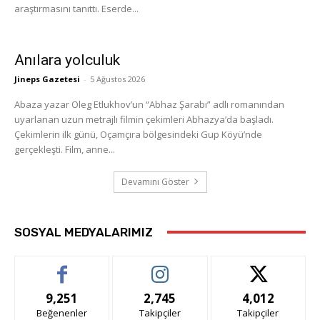
araştırmasını tanıttı. Eserde...
Anılara yolculuk
Jineps Gazetesi
-
5 Ağustos 2026
Abaza yazar Oleg Etlukhov’un “Abhaz Şarabı” adlı romanından
uyarlanan uzun metrajlı filmin çekimleri Abhazya’da başladı.
Çekimlerin ilk günü, Oçamçıra bölgesindeki Gup Köyü’nde
gerçekleşti. Film, anne...
Devamını Göster
SOSYAL MEDYALARIMIZ
9,251
2,745
4,012
Beğenenler
Takipçiler
Takipçiler