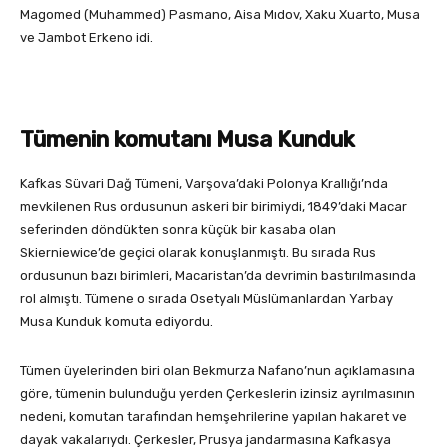
Magomed (Muhammed) Pasmano, Aisa Mıdov, Xaku Xuarto, Musa
ve Jambot Erkeno idi.
Tümenin komutanı Musa Kunduk
Kafkas Süvari Dağ Tümeni, Varşova’daki Polonya Krallığı’nda
mevkilenen Rus ordusunun askeri bir birimiydi, 1849’daki Macar
seferinden döndükten sonra küçük bir kasaba olan
Skierniewice’de geçici olarak konuşlanmıştı. Bu sırada Rus
ordusunun bazı birimleri, Macaristan’da devrimin bastırılmasında
rol almıştı. Tümene o sırada Osetyalı Müslümanlardan Yarbay
Musa Kunduk komuta ediyordu.
Tümen üyelerinden biri olan Bekmurza Nafano’nun açıklamasına
göre, tümenin bulunduğu yerden Çerkeslerin izinsiz ayrılmasının
nedeni, komutan tarafından hemşehrilerine yapılan hakaret ve
dayak vakalarıydı. Çerkesler, Prusya jandarmasına Kafkasya