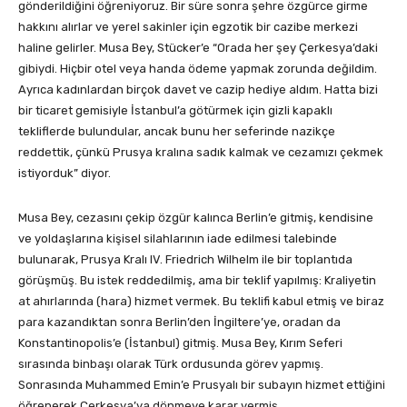
gönderildiğini öğreniyoruz. Bir süre sonra şehre özgürce girme
hakkını alırlar ve yerel sakinler için egzotik bir cazibe merkezi
haline gelirler. Musa Bey, Stücker’e “Orada her şey Çerkesya’daki
gibiydi. Hiçbir otel veya handa ödeme yapmak zorunda değildim.
Ayrıca kadınlardan birçok davet ve cazip hediye aldım. Hatta bizi
bir ticaret gemisiyle İstanbul’a götürmek için gizli kapaklı
tekliflerde bulundular, ancak bunu her seferinde nazikçe
reddettik, çünkü Prusya kralına sadık kalmak ve cezamızı çekmek
istiyorduk” diyor.
Musa Bey, cezasını çekip özgür kalınca Berlin’e gitmiş, kendisine
ve yoldaşlarına kişisel silahlarının iade edilmesi talebinde
bulunarak, Prusya Kralı IV. Friedrich Wilhelm ile bir toplantıda
görüşmüş. Bu istek reddedilmiş, ama bir teklif yapılmış: Kraliyetin
at ahırlarında (hara) hizmet vermek. Bu teklifi kabul etmiş ve biraz
para kazandıktan sonra Berlin’den İngiltere’ye, oradan da
Konstantinopolis’e (İstanbul) gitmiş. Musa Bey, Kırım Seferi
sırasında binbaşı olarak Türk ordusunda görev yapmış.
Sonrasında Muhammed Emin’e Prusyalı bir subayın hizmet ettiğini
öğrenerek Çerkesya’ya dönmeye karar vermiş.