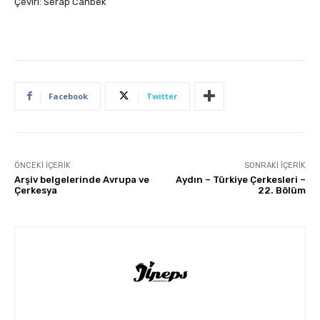
Çeviri: Serap Canbek
Facebook
Twitter
ÖNCEKI İÇERIK
SONRAKI İÇERIK
Arşiv belgelerinde Avrupa ve
Aydın – Türkiye Çerkesleri –
Çerkesya
22. Bölüm