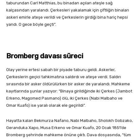
taburundan Carl Matthias, bu binadan açılan ateşle sağ
kalçasından yaralandı. Çerkesleri yakalamak için çiftliğin binaları
askeri emirle ateşe verildi ve Çerkeslerin girdiği bina hariç hepsi
yandı. O gece böyle geçti”.
Bromberg davası süreci
Olay yerine ertesi sabah bir piyade taburu geldi. Askerler,
Çerkeslerin geçici tahkimatına saldırdı ve ateşe verdi. Saldırı
sırasında bir asker öldürülürken bir asker de yaralandı. Mahkeme
kayıtlarında şunlar yazıyor: “Binaya girildiğinde iki Çerkes (Jambot
Erkeno, Magomed Pasmano) ölü, iki Çerkes (Nabi Malbaho ve
Omar Kuafo) ise yaralı olarak ele geçirildi”.
Hayatta kalan Bekmurza Nafano, Nabi Malbaho, Sholokh Gobzako,
Geranduka Xapo, Musa Erkeno ve Omar Kuafo, 20 Ocak 1851’de
Bromberg şehrinde mahkeme önüne çıktı. Dava dosyasında, “tüm