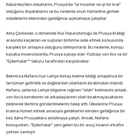
Kabardey’den olduklarını, Prusya’da “iyi insanlar ve iyi bir kral”
olduğunu duyduklarını ve bu nedenle onun hizmetine girmek
istediklerini ellerinden geldiğince açıklamaya çalıştılar.
Ama Çerkesler, o dönemde Rus İmparatorluğu ile Prusya Krallığı
arasında kaçakları ve suçluları birbirine iade etmek konusunda
karşılıklı bir anlaşma olduğunu bilmiyorlardı. Bu nedenle, komşu
kasaba Inowroclaw’da, Prusya subayı olan Yüzbaşı von Ilov ve bir
“Ejderhalar”* taburu tarafından karşılandılar.
Bekmirza Nafano’nun Lehçe birkaç kelime bildiği anlaşılınca bir
tercüman getirtildi ve dağlılardan silahlarını bırakmaları istendi.
Nafano, yetersiz Lehçe bilgisine rağmen “silah” kelimesini anladı,
von Ilov’a kendisinin ve arkadaşlarının silah bırakmayacaklarını
bildirerek Berlin’e gönderilmelerini talep etti. Ülkelerine Prusya
kralına hizmet etmek amacıyla geldiklerini elinden geldiğince bir
kez daha Prusyalılara anlatmaya çalıştı. Ancak, Nafano
konuşurken, “Ejderhalar” yeni gelen bu bir avuç insanın etrafını
çoktan sarmıştı.