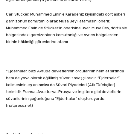
Carl Stücker, Muhammed Emin’e Karadeniz kıyısındaki dört askeri
garnizonun komutanı olarak Musa Bey’i atamasını önerir.
Muhammed Emin de Stücker’in önerisine uyar. Musa Bey, dört kale
bölgesindeki garnizonların komutanlığı ve ayrıca bölgelerden
birinin hâkimliği görevlerine atanır.
*Ejderhalar, bazı Avrupa devletlerinin ordularının hem at sırtında
hem de yaya olarak eğitilmiş süvari savaşçılarıdır. “Ejderhalar”
kelimesinin eş anlamlısı da Süvari Piyadeleri (Atlı Tüfekçiler)
terimidir. Fransa, Avusturya, Prusya ve İngiltere gibi devletlerin
süvarilerinin çoğunluğunu “Ejderhalar” oluşturuyordu.
(natpress.net)