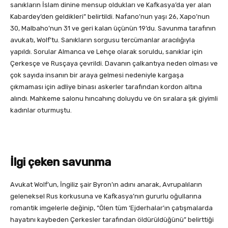
sanıkların İslam dinine mensup oldukları ve Kafkasya’da yer alan
Kabardey’den geldikleri” belirtildi. Nafano’nun yaşı 26, Xapo’nun
30, Malbaho’nun 31 ve geri kalan üçünün 19’du. Savunma tarafının
avukatı, Wolf’tu. Sanıkların sorgusu tercümanlar aracılığıyla
yapıldı. Sorular Almanca ve Lehçe olarak soruldu, sanıklar için
Çerkesçe ve Rusçaya çevrildi. Davanın çalkantıya neden olması ve
çok sayıda insanın bir araya gelmesi nedeniyle kargaşa
çıkmaması için adliye binası askerler tarafından kordon altına
alındı. Mahkeme salonu hıncahınç doluydu ve ön sıralara şık giyimli
kadınlar oturmuştu.
İlgi çeken savunma
Avukat Wolf’un, İngiliz şair Byron’ın adını anarak, Avrupalıların
geleneksel Rus korkusuna ve Kafkasya’nın gururlu oğullarına
romantik imgelerle değinip, “Ölen tüm ‘Ejderhalar’ın çatışmalarda
hayatını kaybeden Çerkesler tarafından öldürüldüğünü” belirttiği