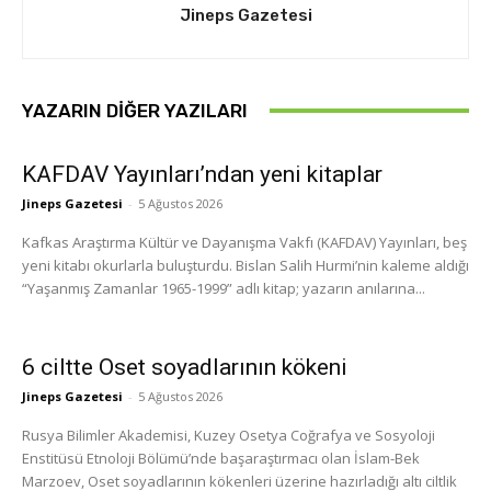
Jineps Gazetesi
YAZARIN DIĞER YAZILARI
KAFDAV Yayınları’ndan yeni kitaplar
Jineps Gazetesi
-
5 Ağustos 2026
Kafkas Araştırma Kültür ve Dayanışma Vakfı (KAFDAV) Yayınları, beş
yeni kitabı okurlarla buluşturdu. Bislan Salih Hurmi’nin kaleme aldığı
“Yaşanmış Zamanlar 1965-1999” adlı kitap; yazarın anılarına...
6 ciltte Oset soyadlarının kökeni
Jineps Gazetesi
-
5 Ağustos 2026
Rusya Bilimler Akademisi, Kuzey Osetya Coğrafya ve Sosyoloji
Enstitüsü Etnoloji Bölümü’nde başaraştırmacı olan İslam-Bek
Marzoev, Oset soyadlarının kökenleri üzerine hazırladığı altı ciltlik