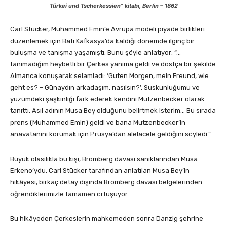
Türkei und Tscherkessien” kitabı, Berlin – 1862
Carl Stücker, Muhammed Emin’e Avrupa modeli piyade birlikleri
düzenlemek için Batı Kafkasya’da kaldığı dönemde ilginç bir
buluşma ve tanışma yaşamıştı. Bunu şöyle anlatıyor: “…
tanımadığım heybetli bir Çerkes yanıma geldi ve dostça bir şekilde
Almanca konuşarak selamladı: ‘Guten Morgen, mein Freund, wie
geht es? – Günaydın arkadaşım, nasılsın?’. Suskunluğumu ve
yüzümdeki şaşkınlığı fark ederek kendini Mutzenbecker olarak
tanıttı. Asıl adının Musa Bey olduğunu belirtmek isterim… Bu sırada
prens (Muhammed Emin) geldi ve bana Mutzenbecker’in
anavatanını korumak için Prusya’dan alelacele geldiğini söyledi.”
Büyük olasılıkla bu kişi, Bromberg davası sanıklarından Musa
Erkeno’ydu. Carl Stücker tarafından anlatılan Musa Bey’in
hikâyesi, birkaç detay dışında Bromberg davası belgelerinden
öğrendiklerimizle tamamen örtüşüyor.
Bu hikâyeden Çerkeslerin mahkemeden sonra Danzig şehrine