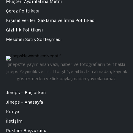
Müşteri Aydınlatma Metni
Çerez Politikası
Kişisel Verileri Saklama ve İmha Politikası
Gizlilik Politikası
Mesafeli Satış Sözleşmesi
Jineps’te yayımlanan yazı, haber ve fotoğrafların telif hakkı
Jineps Yayıncılık ve Tic. Ltd. Şti.’ye aittir. İzin almadan, kaynak
göstermeden ve link paylaşmadan yayımlanamaz.
Jineps – Başlarken
Jineps – Anasayfa
Künye
İletişim
Reklam Başvurusu