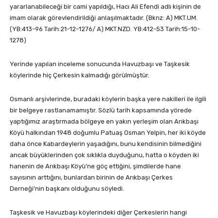
yararlanabileceği bir cami yapıldığı, Hacı Ali Efendi adlı kişinin de
imam olarak görevlendirildiği anlaşılmaktadır. (Bknz: A) MKT.UM.
(YB:413-96 Tarih:21-12-1276/ A) MKT.NZD. YB:412-53 Tarih:15-10-
1278)
Yerinde yapılan inceleme sonucunda Havuzbaşı ve Taşkesik
köylerinde hiç Çerkesin kalmadığı görülmüştür.
Osmanlı arşivlerinde, buradaki köylerin başka yere nakilleri ile ilgili
bir belgeye rastlanamamıştır. Sözlü tarih kapsamında yörede
yaptığımız araştırmada bölgeye en yakın yerleşim olan Arıkbaşı
Köyü halkından 1948 doğumlu Patuaş Osman Yelpin, her iki köyde
daha önce Kabardeylerin yaşadığını, bunu kendisinin bilmediğini
ancak büyüklerinden çok sıklıkla duyduğunu, hatta o köyden iki
hanenin de Arıkbaşı Köyü’ne göç ettiğini, şimdilerde hane
sayısının arttığını, bunlardan birinin de Arıkbaşı Çerkes
Derneği’nin başkanı olduğunu söyledi.
Taşkesik ve Havuzbaşı köylerindeki diğer Çerkeslerin hangi