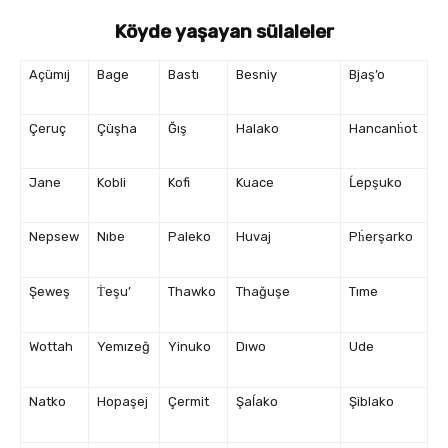
Köyde
y
aşayan
s
ülaleler
Açümıj
Bage
Bastı
Besniy
Bjaş’o
Çeruç
Çüşha
Ğış
Halako
Hancanḣot
Jane
Kobli
Kofi
Kuace
Ĺepşuko
Nepsew
Nıbe
Paleko
Huvaj
Pḣerşarko
Şeweş
Ṫeşu’
Thawko
Thağuşe
Tıme
Wottah
Yemızeğ
Yinuko
Dıwo
Ude
Natko
Hopaşej
Çermit
Şaĺako
Şiblako