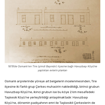
1878’de Osmanlı’nın Tire (şimdi Bayındır) ilçesine bağlı Havuzbaşı Köyü’ne
yaptıkları evlerin planları
Osmanlı arşivlerinde yöreye ait belgelerin incelenmesinden, Tire
ilçesine iki farklı grup Çerkes muhacirin nakledildiği, birinci grubun
Havuzbaşı Köyü’ne, ikinci grubun ise bu köye 2 km mesafedeki
Taşkesik Köyü’ne yerleştirildiği anlaşılmaktadır. Havuzbaşı
Köyü’ne, dönemin padişahının emri ile Taşkesikli Çerkeslerin de