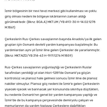
İzmir bölgesinin bir nevi tevzi merkezi gibi kullanılması ve çoklu
giriş olması nedeni ile bölgeye iskânlarının zaman aldığı
görülmektedir. (Bknz: BOA.A) MKT.UM /YB:493-30 H-14.02.1278
M.1861)
Çerkeslerin Rus-Çerkes savaşlarının başında Anadolu’ya ilk gelen
grupları için Osmanlı devleti yardım kampanyası başlatmıştır. Bu
yardımlardan aynı yıl İzmir iline gelen Çerkesler de yararlanmıştır.
(Bknz: MKT.NZD/YB:314-63 H-19.11.1276 M.1859)
Rus-Çerkes savaşlarının yoğunlaştığı ve Çerkeslerin Ruslar
tarafından yenildiği yıl olan Hicri-1281’de Osmanlı’ya göçün
kontrolsüz ve plansız hale gelmesi sonucu İzmir iline de plansız
nakiller olmuştur. Plansız göç nedeni ile İzmir’e gelen Çerkeslerin
yiyecek-içecek ve barınacak yer konusunda sıkıntıya düştükleri,
bu nedenle Osmanlı’nın genel bir yardım kampanyası yaptığı ve
İzmir’de de bu kampanya çerçevesinde demiryolu çalışan ve
memurlarının da yardım toplayıp Çerkeslere dağıttıkları