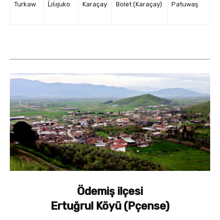
Turkaw
Ĺıḣıjuko
Karaçay
Bolet (Karaçay)
Patuwaş
Ödemiş ilçesi
Ertuğrul Köyü (Pçense)