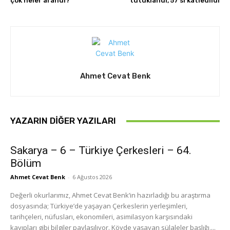
çok neler arandı?
tutuklandı, 57’si katledildi
Ahmet Cevat Benk
YAZARIN DIĞER YAZILARI
Sakarya – 6 – Türkiye Çerkesleri – 64.
Bölüm
Ahmet Cevat Benk
-
6 Ağustos 2026
Değerli okurlarımız, Ahmet Cevat Benk’in hazırladığı bu araştırma
dosyasında; Türkiye’de yaşayan Çerkeslerin yerleşimleri,
tarihçeleri, nüfusları, ekonomileri, asimilasyon karşısındaki
kayıpları gibi bilgiler paylaşılıyor. Köyde yaşayan sülaleler başlığı,...