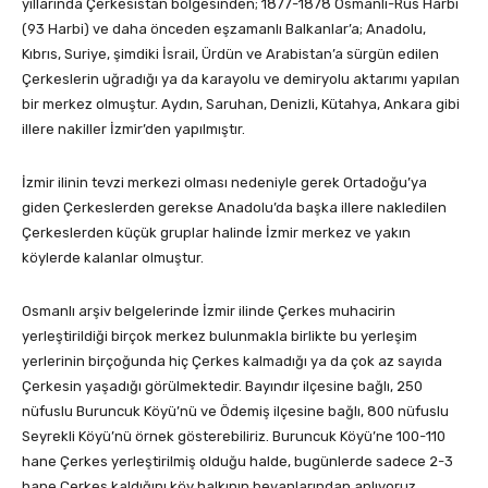
yıllarında Çerkesistan bölgesinden; 1877-1878 Osmanlı-Rus Harbi
(93 Harbi) ve daha önceden eşzamanlı Balkanlar’a; Anadolu,
Kıbrıs, Suriye, şimdiki İsrail, Ürdün ve Arabistan’a sürgün edilen
Çerkeslerin uğradığı ya da karayolu ve demiryolu aktarımı yapılan
bir merkez olmuştur. Aydın, Saruhan, Denizli, Kütahya, Ankara gibi
illere nakiller İzmir’den yapılmıştır.
İzmir ilinin tevzi merkezi olması nedeniyle gerek Ortadoğu’ya
giden Çerkeslerden gerekse Anadolu’da başka illere nakledilen
Çerkeslerden küçük gruplar halinde İzmir merkez ve yakın
köylerde kalanlar olmuştur.
Osmanlı arşiv belgelerinde İzmir ilinde Çerkes muhacirin
yerleştirildiği birçok merkez bulunmakla birlikte bu yerleşim
yerlerinin birçoğunda hiç Çerkes kalmadığı ya da çok az sayıda
Çerkesin yaşadığı görülmektedir. Bayındır ilçesine bağlı, 250
nüfuslu Buruncuk Köyü’nü ve Ödemiş ilçesine bağlı, 800 nüfuslu
Seyrekli Köyü’nü örnek gösterebiliriz. Buruncuk Köyü’ne 100-110
hane Çerkes yerleştirilmiş olduğu halde, bugünlerde sadece 2-3
hane Çerkes kaldığını köy halkının beyanlarından anlıyoruz.