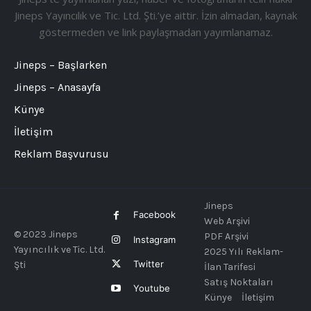
Jineps Yayıncılık ve Tic. Ltd. Şti.’ye aittir. İzin almadan, kaynak
göstermeden ve link paylaşmadan yayımlanamaz.
Jineps – Başlarken
Jineps – Anasayfa
Künye
İletişim
Reklam Başvurusu
Jineps
Facebook
Web Arşivi
© 2023 Jineps
PDF Arşivi
Instagram
Yayıncılık ve Tic. Ltd.
2025 Yılı Reklam-
Twitter
Şti
İlan Tarifesi
Satış Noktaları
Youtube
Künye
İletişim