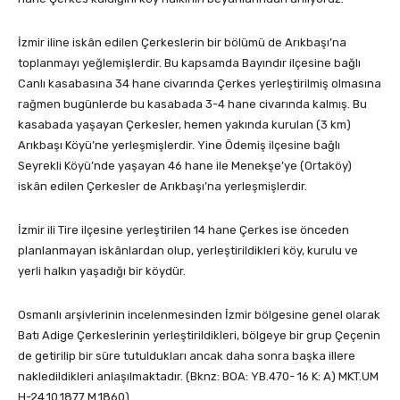
İzmir iline iskân edilen Çerkeslerin bir bölümü de Arıkbaşı’na
toplanmayı yeğlemişlerdir. Bu kapsamda Bayındır ilçesine bağlı
Canlı kasabasına 34 hane civarında Çerkes yerleştirilmiş olmasına
rağmen bugünlerde bu kasabada 3-4 hane civarında kalmış. Bu
kasabada yaşayan Çerkesler, hemen yakında kurulan (3 km)
Arıkbaşı Köyü’ne yerleşmişlerdir. Yine Ödemiş ilçesine bağlı
Seyrekli Köyü’nde yaşayan 46 hane ile Menekşe’ye (Ortaköy)
iskân edilen Çerkesler de Arıkbaşı’na yerleşmişlerdir.
İzmir ili Tire ilçesine yerleştirilen 14 hane Çerkes ise önceden
planlanmayan iskânlardan olup, yerleştirildikleri köy, kurulu ve
yerli halkın yaşadığı bir köydür.
Osmanlı arşivlerinin incelenmesinden İzmir bölgesine genel olarak
Batı Adige Çerkeslerinin yerleştirildikleri, bölgeye bir grup Çeçenin
de getirilip bir süre tutuldukları ancak daha sonra başka illere
nakledildikleri anlaşılmaktadır. (Bknz: BOA: YB.470- 16 K: A) MKT.UM
H-24.10.1877 M.1860)