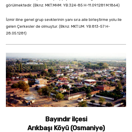
görülmektedir. (Bknz: MKT.MHM. YB:324-85 H-11.09.1281 M.1864)
İzmir iline genel grup sevklerinin yanı sıra aile birleştirme yolu ile
gelen Çerkesler de olmuştur. (Bknz: MKT.UM. YB:813-57 H-
28.05.1281)
Bayındır ilçesi
Arıkbaşı Köyü (Osmaniye)