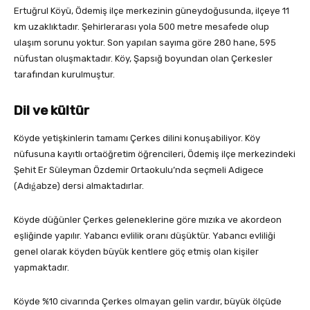
Ertuğrul Köyü, Ödemiş ilçe merkezinin güneydoğusunda, ilçeye 11
km uzaklıktadır. Şehirlerarası yola 500 metre mesafede olup
ulaşım sorunu yoktur. Son yapılan sayıma göre 280 hane, 595
nüfustan oluşmaktadır. Köy, Şapsığ boyundan olan Çerkesler
tarafından kurulmuştur.
Dil ve kültür
Köyde yetişkinlerin tamamı Çerkes dilini konuşabiliyor. Köy
nüfusuna kayıtlı ortaöğretim öğrencileri, Ödemiş ilçe merkezindeki
Şehit Er Süleyman Özdemir Ortaokulu’nda seçmeli Adigece
(Adıǵabze) dersi almaktadırlar.
Köyde düğünler Çerkes geleneklerine göre mızıka ve akordeon
eşliğinde yapılır. Yabancı evlilik oranı düşüktür. Yabancı evliliği
genel olarak köyden büyük kentlere göç etmiş olan kişiler
yapmaktadır.
Köyde %10 civarında Çerkes olmayan gelin vardır, büyük ölçüde