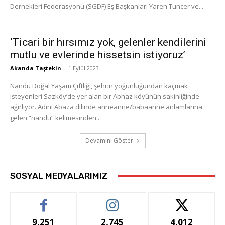
Dernekleri Federasyonu (SGDF) Eş Başkanları Yaren Tuncer ve...
‘Ticari bir hırsımız yok, gelenler kendilerini
mutlu ve evlerinde hissetsin istiyoruz’
Akanda Taştekin
-
1 Eylül 2023
Nandu Doğal Yaşam Çiftliği, şehrin yoğunluğundan kaçmak
isteyenleri Sazköy’de yer alan bir Abhaz köyünün sakinliğinde
ağırlıyor. Adını Abaza dilinde anneanne/babaanne anlamlarına
gelen “nandu” kelimesinden...
Devamını Göster
SOSYAL MEDYALARIMIZ
9,251
2,745
4,012