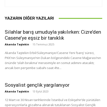
YAZARIN DIĞER YAZILARI
Silahlar barış umuduyla yakılırken: Cizre’den
Casene’ye eşsiz bir tanıklık
Akanda Taştekin
-
15 Temmuz 2025
Akanda Taştekin Erbil/Süleymaniye/Casene Yeni ‘barış’ süreci,
PKK’nin Süleymaniye’nin Dukan bölgesindeki Casene Mağarası’nın
önünde ‘silah bırakma’ merasimiyle en somut adımını atacaktı;
ancak ben perşembe sabahı saat 4’te...
Sosyalist gençlik yargılanıyor
Akanda Taştekin
-
13 Eylül 2023
12 Mart ve 30 Nisan tarihlerinde İstanbul ve Eskişehir’de yürütülen
operasyonlarla gözaltına alınarak tutuklanan Sosyalist Gençlik