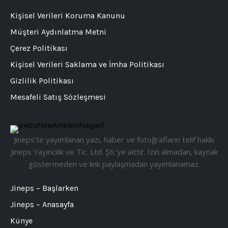
Kişisel Verileri Koruma Kanunu
Müşteri Aydınlatma Metni
Çerez Politikası
Kişisel Verileri Saklama ve İmha Politikası
Gizlilik Politikası
Mesafeli Satış Sözleşmesi
Jineps’te yayımlanan yazı, haber ve fotoğrafların telif hakkı
Jineps Yayıncılık ve Tic. Ltd. Şti.’ye aittir. İzin almadan, kaynak
göstermeden ve link paylaşmadan yayımlanamaz.
Jineps – Başlarken
Jineps – Anasayfa
Künye