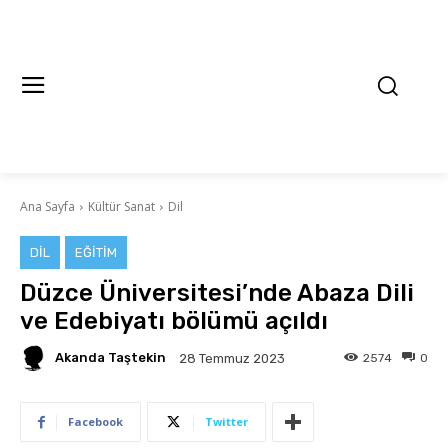
Ana Sayfa
Kültür Sanat
Dil
DIL
EĞITIM
Düzce Üniversitesi’nde Abaza Dili
ve Edebiyatı bölümü açıldı
Akanda Taştekin
2574
0
28 Temmuz 2023
Facebook
Twitter