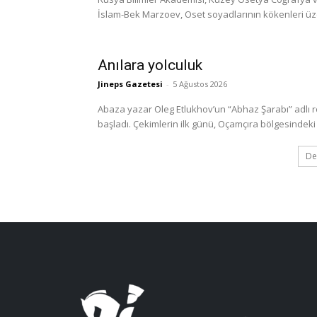
İslam-Bek Marzoev, Oset soyadlarının kökenleri üzerine
Anılara yolculuk
Jineps Gazetesi
-
5 Ağustos 2026
Abaza yazar Oleg Etlukhov’un “Abhaz Şarabı” adlı 
başladı. Çekimlerin ilk günü, Oçamçıra bölgesindeki 
De