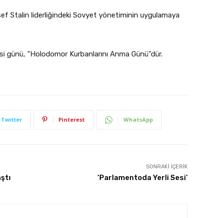
f Stalin liderliğindeki Sovyet yönetiminin uygulamaya
esi günü, “Holodomor Kurbanlarını Anma Günü”dür.
Twitter
Pinterest
WhatsApp
SONRAKI İÇERIK
aştı
‘Parlamentoda Yerli Sesi’