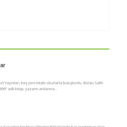
lar
 Yayınları, beş yeni kitabı okurlarla buluşturdu. Bislan Salih
” adlı kitap; yazarın anılarına...
 Sosyoloji Enstitüsü Etnoloji Bölümü’nde başaraştırmacı olan