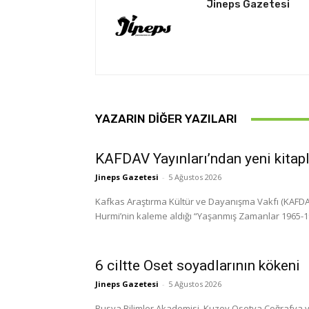
Jineps Gazetesi
YAZARIN DIĞER YAZILARI
KAFDAV Yayınları’ndan yeni kitap
Jineps Gazetesi
-
5 Ağustos 2026
Kafkas Araştırma Kültür ve Dayanışma Vakfı (KAFDAV)
Hurmi’nin kaleme aldığı “Yaşanmış Zamanlar 1965-1999
6 ciltte Oset soyadlarının kökeni
Jineps Gazetesi
-
5 Ağustos 2026
Rusya Bilimler Akademisi, Kuzey Osetya Coğrafya ve