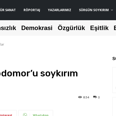
ÜR SANAT
RÖPORTAJ
YAZARLARIMIZ
SÜRGÜN SOYKIRIM
sızlık
Demokrasi
Özgürlük
Eşitlik
lar
S
domor’u soykırım
834
0
interest
WhatsApp