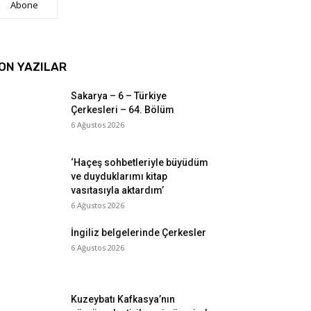
Abone
ON YAZILAR
Sakarya – 6 – Türkiye
Çerkesleri – 64. Bölüm
6 Ağustos 2026
‘Haçeş sohbetleriyle büyüdüm
ve duyduklarımı kitap
vasıtasıyla aktardım’
6 Ağustos 2026
İngiliz belgelerinde Çerkesler
6 Ağustos 2026
Kuzeybatı Kafkasya’nın