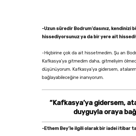
-Uzun süredir Bodrum’dasınız, kendinizi b
hissediyorsunuz ya da bir yere ait hisse
-Hiçbirine çok da ait hissetmedim. Şu an Bod
Kafkasya’ya gitmedim daha, gitmeliyim ölmede
düşünüyorum. Kafkasya’ya gidersem, atalarım
bağlayabileceğine inanıyorum.
“Kafkasya’ya gidersem, ata
duyguyla oraya bağ
-Ethem Bey’le ilgili olarak bir iadei itibar t