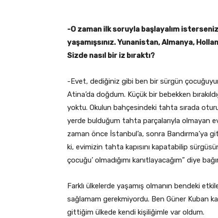
-O zaman ilk soruyla başlayalım isterseni
yaşamışsınız. Yunanistan, Almanya, Hollan
Sizde nasıl bir iz bıraktı?
-Evet, dediğiniz gibi ben bir sürgün çocuğuyu
Atina’da doğdum. Küçük bir bebekken bırakıl
yoktu. Okulun bahçesindeki tahta sırada otur
yerde bulduğum tahta parçalarıyla olmayan evi
zaman önce İstanbul’a, sonra Bandırma’ya gitt
ki, evimizin tahta kapısını kapatabilip sürgüs
çocuğu’ olmadığımı kanıtlayacağım” diye bağır
Farklı ülkelerde yaşamış olmanın bendeki etki
sağlamam gerekmiyordu. Ben Güner Kuban kal
gittiğim ülkede kendi kişiliğimle var oldum.