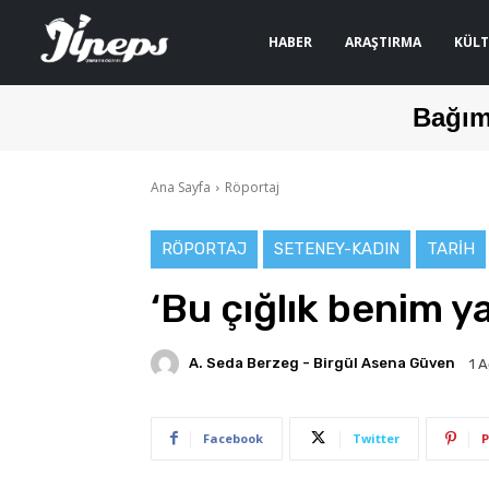
HABER
ARAŞTIRMA
KÜLT
Bağım
Ana Sayfa
Röportaj
RÖPORTAJ
SETENEY-KADIN
TARIH
‘Bu çığlık benim y
A. Seda Berzeg - Birgül Asena Güven
1 
Facebook
Twitter
P