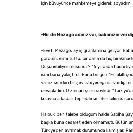
için büyüyünce mahkemeye giderek soyadımı K
-Bir de Mezago adınız var, babanızın verdi
-Evet, Mezago, ay ışığı anlamına geliyor. Ba
gördüm, elimi tuttu, bir daha da hiç bırakmad
Düşünebiliyor musunuz? 16 yıl baba hasretiy
ismi bana yakıştırdı. Bana bir gün “En akıll
yalnız senden bir şey isteyeceğim. İstediğim
cevapladım. O zaman şunu söyledi: “Türkiye’de
kolayca arkadan tepilebilirsin. Sen bilimle, sanat
Halbuki ben talebe olduğum halde Sabiha Şay
başka buna cesaret eden olmamıştı. Bütün ar
Türkiye’den ayrılmak durumunda kalmışlar, Par