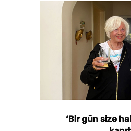
‘Bir gün size h
kanı