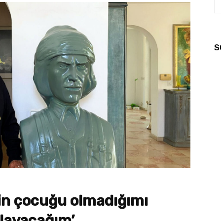
S
ain çocuğu olmadığımı
tlayacağım’