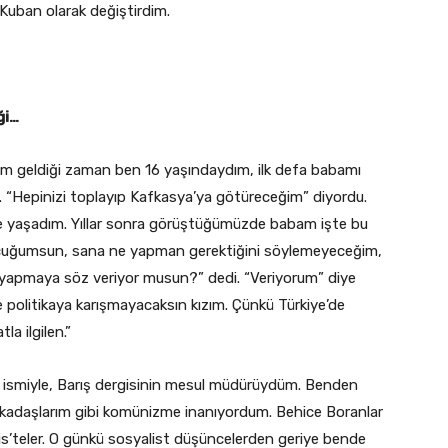
uban olarak değiştirdim.
ği…
bam geldiği zaman ben 16 yaşındaydım, ilk defa babamı
ı. “Hepinizi toplayıp Kafkasya’ya götüreceğim” diyordu.
le yaşadım. Yıllar sonra görüştüğümüzde babam işte bu
ı çocuğumsun, sana ne yapman gerektiğini söylemeyeceğim,
i yapmaya söz veriyor musun?” dedi. “Veriyorum” diye
 politikaya karışmayacaksın kızım. Çünkü Türkiye’de
la ilgilen.”
 ismiyle, Barış dergisinin mesul müdürüydüm. Benden
kadaşlarım gibi komünizme inanıyordum. Behice Boranlar
is’teler. O günkü sosyalist düşüncelerden geriye bende