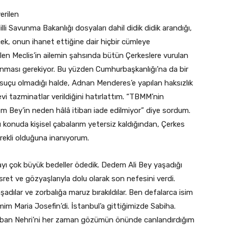
erilen
lli Savunma Bakanlığı dosyaları dahil didik didik arandığı,
k, onun ihanet ettiğine dair hiçbir cümleye
bilen Meclis’in ailemin şahsında bütün Çerkeslere vurulan
unması gerekiyor. Bu yüzden Cumhurbaşkanlığı’na da bir
suçu olmadığı halde, Adnan Menderes’e yapılan haksızlık
vi tazminatlar verildiğini hatırlattım. “TBMM’nin
 Bey’in neden hâlâ itibarı iade edilmiyor” diye sordum.
 Bu konuda kişisel çabalarım yetersiz kaldığından, Çerkes
rekli olduğuna inanıyorum.
layı çok büyük bedeller ödedik. Dedem Ali Bey yaşadığı
sret ve gözyaşlarıyla dolu olarak son nefesini verdi.
adılar ve zorbalığa maruz bırakıldılar. Ben defalarca isim
im Maria Josefin’di. İstanbul’a gittiğimizde Sabiha.
uban Nehri’ni her zaman gözümün önünde canlandırdığım