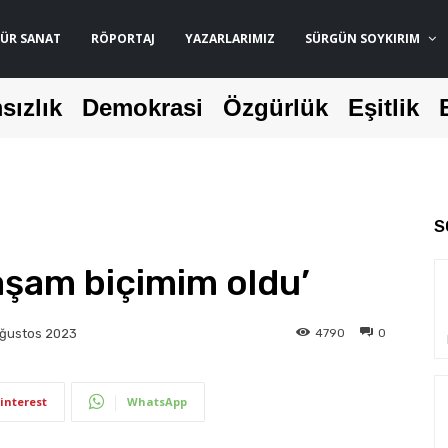
ÜR SANAT
RÖPORTAJ
YAZARLARIMIZ
SÜRGÜN SOYKIRIM
sızlık
Demokrasi
Özgürlük
Eşitlik
S
aşam biçimim oldu’
4790
0
Ağustos 2023
interest
WhatsApp