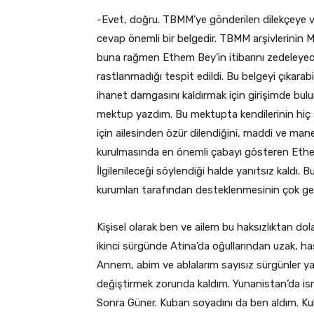
-Evet, doğru. TBMM’ye gönderilen dilekçeye v
cevap önemli bir belgedir. TBMM arşivlerinin Mi
buna rağmen Ethem Bey’in itibarını zedeleyece
rastlanmadığı tespit edildi. Bu belgeyi çıkara
ihanet damgasını kaldırmak için girişimde bul
mektup yazdım. Bu mektupta kendilerinin hiç 
için ailesinden özür dilendiğini, maddi ve mane
kurulmasında en önemli çabayı gösteren Ethem
İlgilenileceği söylendiği halde yanıtsız kaldı.
kurumları tarafından desteklenmesinin çok ge
Kişisel olarak ben ve ailem bu haksızlıktan do
ikinci sürgünde Atina’da oğullarından uzak, ha
Annem, abim ve ablalarım sayısız sürgünler yaş
değiştirmek zorunda kaldım. Yunanistan’da ism
Sonra Güner. Kuban soyadını da ben aldım. K