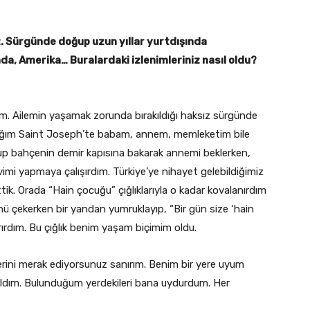
z. Sürgünde doğup uzun yıllar yurtdışında
da, Amerika… Buralardaki izlenimleriniz nasıl oldu?
m. Ailemin yaşamak zorunda bırakıldığı haksız sürgünde
dığım Saint Joseph’te babam, annem, memleketim bile
up bahçenin demir kapısına bakarak annemi beklerken,
mi yapmaya çalışırdım. Türkiye’ye nihayet gelebildiğimiz
ik. Orada “Hain çocuğu” çığlıklarıyla o kadar kovalanırdım
ünü çekerken bir yandan yumruklayıp, “Bir gün size ‘hain
ırdım. Bu çığlık benim yaşam biçimim oldu.
lerini merak ediyorsunuz sanırım. Benim bir yere uyum
dım. Bulunduğum yerdekileri bana uydurdum. Her