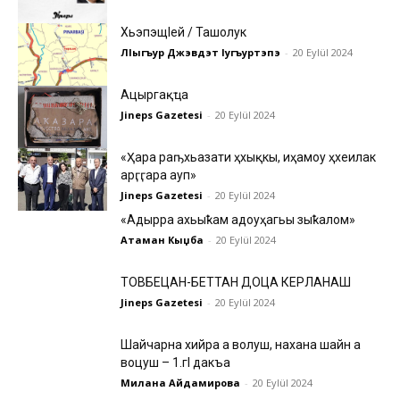
Хьэпэщlей / Ташолук
ЛIыгъур Джэвдэт Iугъуртэпэ
-
20 Eylül 2024
Ацәыргақәҵа
Jineps Gazetesi
-
20 Eylül 2024
«Ҳара раҧхьазатәи ҳхықәкы, иҳамоу ҳхеилак
арӷәӷәара ауп»
Jineps Gazetesi
-
20 Eylül 2024
«Адырра ахьыҟам адоуҳагьы зыҟалом»
Атаман Кәыџба
-
20 Eylül 2024
ТОВБЕЦАН-БЕТТАН ДОЦА КЕРЛАНАШ
Jineps Gazetesi
-
20 Eylül 2024
Шайчарна хийра а волуш, нахана шайн а
воцуш – 1.гI дакъа
Милана Айдамирова
-
20 Eylül 2024