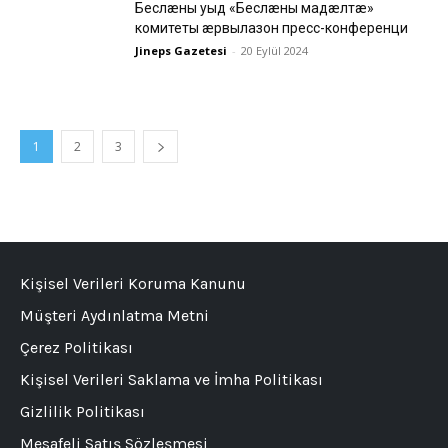
Беслæны уыд «Беслæны мадæлтæ»
комитеты æрвылазон пресс-конференци
Jineps Gazetesi
-
20 Eylül 2024
1
2
3
Kişisel Verileri Koruma Kanunu
Müşteri Aydınlatma Metni
Çerez Politikası
Kişisel Verileri Saklama ve İmha Politikası
Gizlilik Politikası
Mesafeli Satış Sözleşmesi