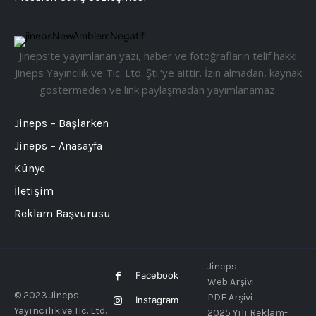
Jineps’te yayımlanan yazı, haber ve fotoğrafların telif hakkı
Jineps Yayıncılık ve Tic. Ltd. Şti.’ye aittir. İzin almadan, kaynak
göstermeden ve link paylaşmadan yayımlanamaz.
Jineps – Başlarken
Jineps – Anasayfa
Künye
İletişim
Reklam Başvurusu
Jineps
Facebook
Web Arşivi
© 2023 Jineps
PDF Arşivi
Instagram
Yayıncılık ve Tic. Ltd.
2025 Yılı Reklam-