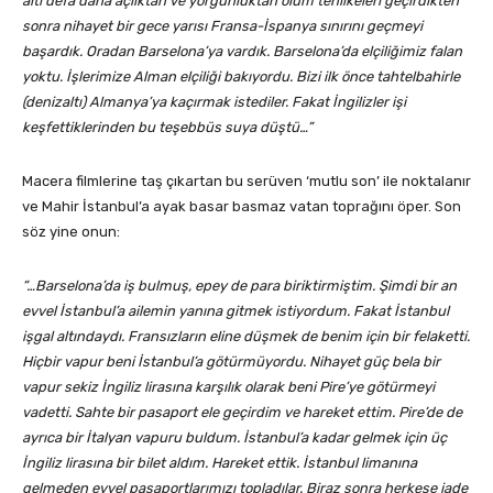
altı defa daha açlıktan ve yorgunluktan ölüm tehlikeleri geçirdikten
sonra nihayet bir gece yarısı Fransa-İspanya sınırını geçmeyi
başardık. Oradan Barselona’ya vardık. Barselona’da elçiliğimiz falan
yoktu. İşlerimize Alman elçiliği bakıyordu. Bizi ilk önce tahtelbahirle
(denizaltı) Almanya’ya kaçırmak istediler. Fakat İngilizler işi
keşfettiklerinden bu teşebbüs suya düştü…”
Macera filmlerine taş çıkartan bu serüven ‘mutlu son’ ile noktalanır
ve Mahir İstanbul’a ayak basar basmaz vatan toprağını öper. Son
söz yine onun:
“…Barselona’da iş bulmuş, epey de para biriktirmiştim. Şimdi bir an
evvel İstanbul’a ailemin yanına gitmek istiyordum. Fakat İstanbul
işgal altındaydı. Fransızların eline düşmek de benim için bir felaketti.
Hiçbir vapur beni İstanbul’a götürmüyordu. Nihayet güç bela bir
vapur sekiz İngiliz lirasına karşılık olarak beni Pire’ye götürmeyi
vadetti. Sahte bir pasaport ele geçirdim ve hareket ettim. Pire’de de
ayrıca bir İtalyan vapuru buldum. İstanbul’a kadar gelmek için üç
İngiliz lirasına bir bilet aldım. Hareket ettik. İstanbul limanına
gelmeden evvel pasaportlarımızı topladılar. Biraz sonra herkese iade