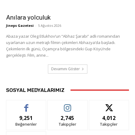
Anılara yolculuk
Jineps Gazetesi
-
5 Ağustos 2026
Abaza yazar Oleg Etlukhov’un “Abhaz Şarabı” adlı romanından
uyarlanan uzun metrajlı filmin çekimleri Abhazya’da başladı.
Çekimlerin ilk günü, Oçamçıra bölgesindeki Gup Köyü’nde
gerçekleşti. Film, anne...
Devamını Göster
SOSYAL MEDYALARIMIZ
9,251
2,745
4,012
Beğenenler
Takipçiler
Takipçiler