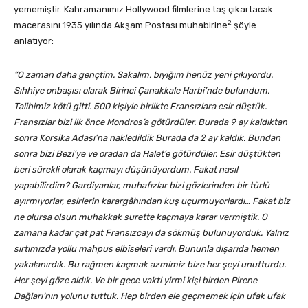
yememiştir. Kahramanımız Hollywood filmlerine taş çıkartacak
2
macerasını 1935 yılında Akşam Postası muhabirine
şöyle
anlatıyor:
“O zaman daha gençtim. Sakalım, bıyığım henüz yeni çıkıyordu.
Sıhhiye onbaşısı olarak Birinci Çanakkale Harbi’nde bulundum.
Talihimiz kötü gitti. 500 kişiyle birlikte Fransızlara esir düştük.
Fransızlar bizi ilk önce Mondros’a götürdüler. Burada 9 ay kaldıktan
sonra Korsika Adası’na nakledildik Burada da 2 ay kaldık. Bundan
sonra bizi Bezi’ye ve oradan da Halet’e götürdüler. Esir düştükten
beri sürekli olarak kaçmayı düşünüyordum. Fakat nasıl
yapabilirdim? Gardiyanlar, muhafızlar bizi gözlerinden bir türlü
ayırmıyorlar, esirlerin karargâhından kuş uçurmuyorlardı… Fakat biz
ne olursa olsun muhakkak surette kaçmaya karar vermiştik. O
zamana kadar çat pat Fransızcayı da sökmüş bulunuyorduk. Yalnız
sırtımızda yollu mahpus elbiseleri vardı. Bununla dışarıda hemen
yakalanırdık. Bu rağmen kaçmak azmimiz bize her şeyi unutturdu.
Her şeyi göze aldık. Ve bir gece vakti yirmi kişi birden Pirene
Dağları’nın yolunu tuttuk. Hep birden ele geçmemek için ufak ufak