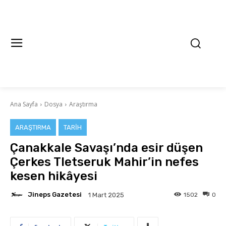
Ana Sayfa
Dosya
Araştırma
ARAŞTIRMA
TARIH
Çanakkale Savaşı’nda esir düşen
Çerkes Tletseruk Mahir’in nefes
kesen hikâyesi
Jineps Gazetesi
1502
0
1 Mart 2025