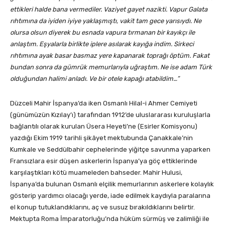
ettikleri halde bana vermediler. Vaziyet gayet nazikti. Vapur Galata
rıhtımına da iyiden iyiye yaklaşmıştı, vakit tam gece yarısıydı. Ne
olursa olsun diyerek bu esnada vapura tırmanan bir kayıkçı ile
anlaştım. Eşyalarla birlikte iplere asılarak kayığa indim. Sirkeci
rıhtımına ayak basar basmaz yere kapanarak toprağı öptüm. Fakat
bundan sonra da gümrük memurlarıyla uğraştım. Ne ise adam Türk
olduğundan halimi anladı. Ve bir otele kapağı atabildim…”
Düzceli Mahir İspanya’da iken Osmanlı Hilal-i Ahmer Cemiyeti
(günümüzün Kızılay’ı) tarafından 1912’de uluslararası kuruluşlarla
bağlantılı olarak kurulan Üsera Heyeti’ne (Esirler Komisyonu)
yazdığı Ekim 1919 tarihli şikâyet mektubunda Çanakkale’nin
Kumkale ve Seddülbahir cephelerinde yiğitçe savunma yaparken
Fransızlara esir düşen askerlerin İspanya’ya göç ettiklerinde
karşılaştıkları kötü muameleden bahseder. Mahir Hulusi,
İspanya’da bulunan Osmanlı elçilik memurlarının askerlere kolaylık
gösterip yardımcı olacağı yerde, iade edilmek kaydıyla paralarına
el konup tutuklandıklarını, aç ve susuz bırakıldıklarını belirtir.
Mektupta Roma İmparatorluğu’nda hüküm sürmüş ve zalimliği ile