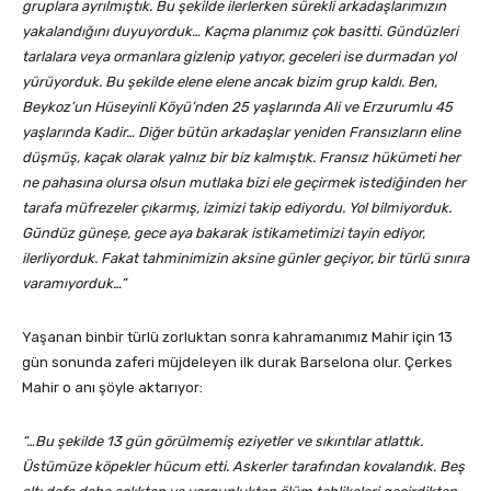
gruplara ayrılmıştık. Bu şekilde ilerlerken sürekli arkadaşlarımızın
yakalandığını duyuyorduk… Kaçma planımız çok basitti. Gündüzleri
tarlalara veya ormanlara gizlenip yatıyor, geceleri ise durmadan yol
yürüyorduk. Bu şekilde elene elene ancak bizim grup kaldı. Ben,
Beykoz’un Hüseyinli Köyü’nden 25 yaşlarında Ali ve Erzurumlu 45
yaşlarında Kadir… Diğer bütün arkadaşlar yeniden Fransızların eline
düşmüş, kaçak olarak yalnız bir biz kalmıştık. Fransız hükümeti her
ne pahasına olursa olsun mutlaka bizi ele geçirmek istediğinden her
tarafa müfrezeler çıkarmış, izimizi takip ediyordu. Yol bilmiyorduk.
Gündüz güneşe, gece aya bakarak istikametimizi tayin ediyor,
ilerliyorduk. Fakat tahminimizin aksine günler geçiyor, bir türlü sınıra
varamıyorduk…”
Yaşanan binbir türlü zorluktan sonra kahramanımız Mahir için 13
gün sonunda zaferi müjdeleyen ilk durak Barselona olur. Çerkes
Mahir o anı şöyle aktarıyor:
“…Bu şekilde 13 gün görülmemiş eziyetler ve sıkıntılar atlattık.
Üstümüze köpekler hücum etti. Askerler tarafından kovalandık. Beş