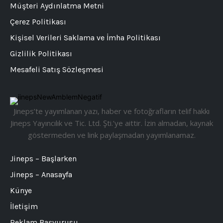
Müşteri Aydınlatma Metni
Çerez Politikası
Kişisel Verileri Saklama ve İmha Politikası
Gizlilik Politikası
Mesafeli Satış Sözleşmesi
Jineps’te yayımlanan yazı, haber ve fotoğrafların telif hakkı
Jineps Yayıncılık ve Tic. Ltd. Şti.’ye aittir. İzin almadan, kaynak
göstermeden ve link paylaşmadan yayımlanamaz.
Jineps – Başlarken
Jineps – Anasayfa
Künye
İletişim
Reklam Başvurusu