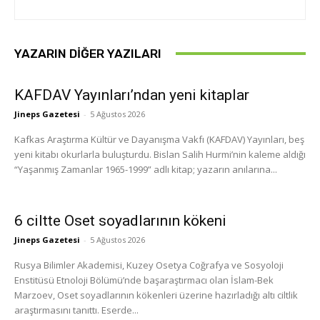
YAZARIN DIĞER YAZILARI
KAFDAV Yayınları’ndan yeni kitaplar
Jineps Gazetesi
-
5 Ağustos 2026
Kafkas Araştırma Kültür ve Dayanışma Vakfı (KAFDAV) Yayınları, beş
yeni kitabı okurlarla buluşturdu. Bislan Salih Hurmi’nin kaleme aldığı
“Yaşanmış Zamanlar 1965-1999” adlı kitap; yazarın anılarına...
6 ciltte Oset soyadlarının kökeni
Jineps Gazetesi
-
5 Ağustos 2026
Rusya Bilimler Akademisi, Kuzey Osetya Coğrafya ve Sosyoloji
Enstitüsü Etnoloji Bölümü’nde başaraştırmacı olan İslam-Bek
Marzoev, Oset soyadlarının kökenleri üzerine hazırladığı altı ciltlik
araştırmasını tanıttı. Eserde...