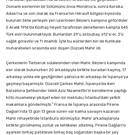
Osmanlı esirlerinin bir bölümünü önce Mondros’a, sonra Korsika
Adası’na ve son olarak da Fransa’nın Hérault bölgesi kıyısında
bulunan Sète yerleşim yeri üzerinden Béziers kampına götürdüler.
5 Aralık 1916’da Kızılhaç heyeti tarafından denetlenen kampta 645
Türk esiri bulunmaktaydı. Bunlardan 29’u astsubay, 612’si er, 3’ü
sağlık görevlisi ve 1’i imamdı. İşte bu esirlerden biri de Kumkale
muharebeleri sırasında esir düşen Düzceli Mahir idi.
Çerkeslerin Tletseruk sülalesinden olan Mahir, Béziers kampında
esir olarak bulunurken 20 arkadaşıyla birlikte buradan kaçmış, 17
arkadaşı yolda ele geçtiğinden yalnızca iki arkadaşı ile İspanya’ya
geçmeyi başarmıştır. Düzceli Çerkes Mahir, İspanya’da iken
Barselona Şehbender Vekili Aziz Nizamettin’in kendilerine yaptığı
kötü muameleyi şikâyet eden bir mektubu İstanbul’daki yetkili
1
makamlara göndermiştir.
Fransa ile İspanya arasında Pirene
Dağları’nda 13 gün 13 gece süren var kalma savaşını kazanan
Mahir nihayetinde İstanbul’a dönmüştür. Mahir arkadaşlarıyla
birlikte görülmemiş zorluk ve tehlikeler atlatmış, Pirene Dağları’nı
aşarken birkaç patatesle birkaç baş soğandan başka bir şey