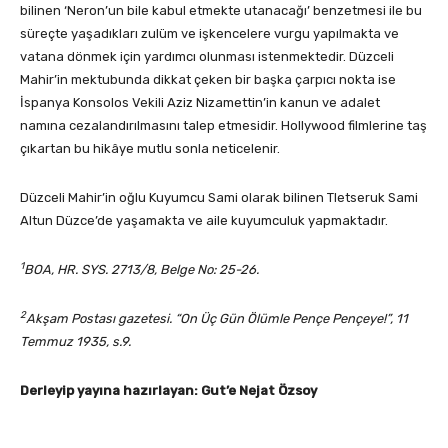
bilinen ‘Neron’un bile kabul etmekte utanacağı’ benzetmesi ile bu
süreçte yaşadıkları zulüm ve işkencelere vurgu yapılmakta ve
vatana dönmek için yardımcı olunması istenmektedir. Düzceli
Mahir’in mektubunda dikkat çeken bir başka çarpıcı nokta ise
İspanya Konsolos Vekili Aziz Nizamettin’in kanun ve adalet
namına cezalandırılmasını talep etmesidir. Hollywood filmlerine taş
çıkartan bu hikâye mutlu sonla neticelenir.
Düzceli Mahir’in oğlu Kuyumcu Sami olarak bilinen Tletseruk Sami
Altun Düzce’de yaşamakta ve aile kuyumculuk yapmaktadır.
1
BOA, HR. SYS. 2713/8, Belge No: 25-26.
2
Akşam Postası gazetesi. “On Üç Gün Ölümle Pençe Pençeye!”, 11
Temmuz 1935, s.9.
Derleyip yayına hazırlayan: Gut’e Nejat Özsoy