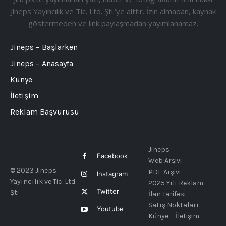
Jineps Yayıncılık ve Tic. Ltd. Şti.’ye aittir. İzin almadan, kaynak
göstermeden ve link paylaşmadan yayımlanamaz.
Jineps – Başlarken
Jineps – Anasayfa
Künye
İletişim
Reklam Başvurusu
Jineps
Facebook
Web Arşivi
© 2023 Jineps
PDF Arşivi
Instagram
Yayıncılık ve Tic. Ltd.
2025 Yılı Reklam-
Twitter
Şti
İlan Tarifesi
Satış Noktaları
Youtube
Künye
İletişim