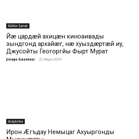
Kültür Sanat
Йæ цардæй ахицæн киноаивады
зындгонд архайæг, нæ хуыздæртæй иу,
Джусойты Геогоргйы Фырт Мурат
Jineps Gazetesi
-
22 Mayıs 2024
Araştırma
Ирон Æгъдау Немыцаг Ахуыргонды