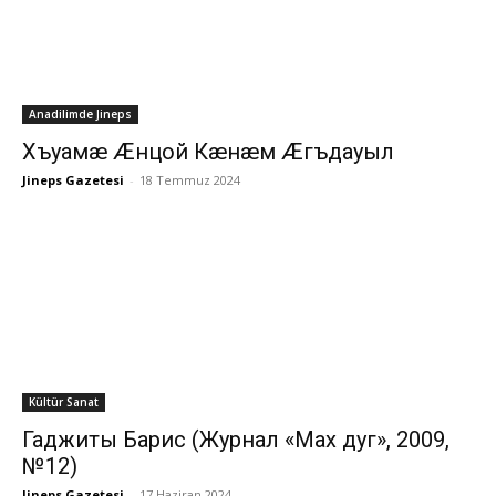
Anadilimde Jineps
Хъуамæ Æнцой Кæнæм Æгъдауыл
Jineps Gazetesi
-
18 Temmuz 2024
Kültür Sanat
Гаджиты Барис (Журнал «Мах дуг», 2009,
№12)
Jineps Gazetesi
-
17 Haziran 2024