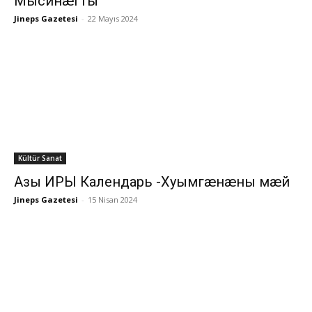
Мысинæгты
Jineps Gazetesi
-
22 Mayıs 2024
Kültür Sanat
Азы ИРЫ Календарь -Хуымгæнæны мæй
Jineps Gazetesi
-
15 Nisan 2024