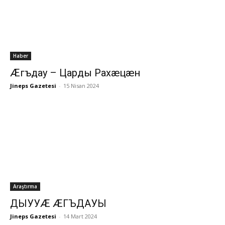
Haber
Æгъдау – Царды Рахæцæн
Jineps Gazetesi
-
15 Nisan 2024
Araştırma
ДЫУУÆ ÆГЪДАУЫ
Jineps Gazetesi
-
14 Mart 2024