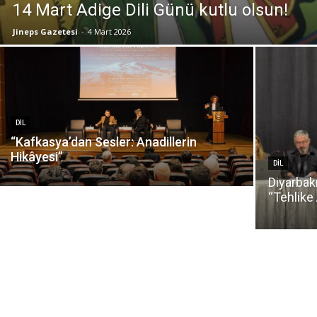
14 Mart Adige Dili Günü kutlu olsun!
Jineps Gazetesi
-
4 Mart 2026
DIL
“Kafkasya’dan Sesler: Anadillerin
Hikâyesi”
DIL
Diyarbak
“Tehlike 