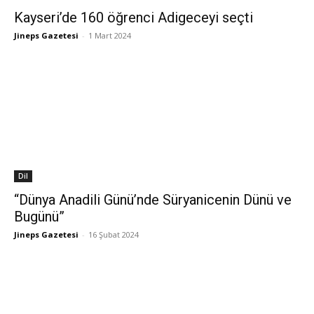
Kayseri’de 160 öğrenci Adigeceyi seçti
Jineps Gazetesi
-
1 Mart 2024
Dil
“Dünya Anadili Günü’nde Süryanicenin Dünü ve
Bugünü”
Jineps Gazetesi
-
16 Şubat 2024