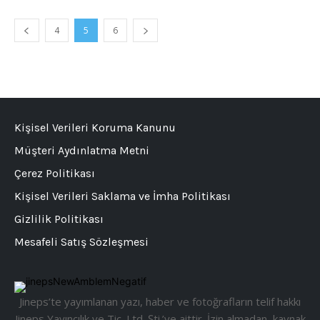
4
5
6
Kişisel Verileri Koruma Kanunu
Müşteri Aydınlatma Metni
Çerez Politikası
Kişisel Verileri Saklama ve İmha Politikası
Gizlilik Politikası
Mesafeli Satış Sözleşmesi
Jineps’te yayımlanan yazı, haber ve fotoğrafların telif hakkı
Jineps Yayıncılık ve Tic. Ltd. Şti.’ye aittir. İzin almadan, kaynak