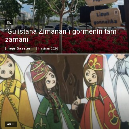
DIL
“Gulistana Zimanan”ı görmenin tam
zamanı
Jineps Gazetesi
-
2 Haziran 2026
ADIGE