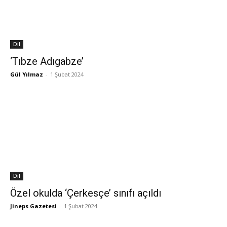
Dil
‘Tıbze Adıgabze’
Gül Yılmaz
-
1 Şubat 2024
Dil
Özel okulda ‘Çerkesçe’ sınıfı açıldı
Jineps Gazetesi
-
1 Şubat 2024