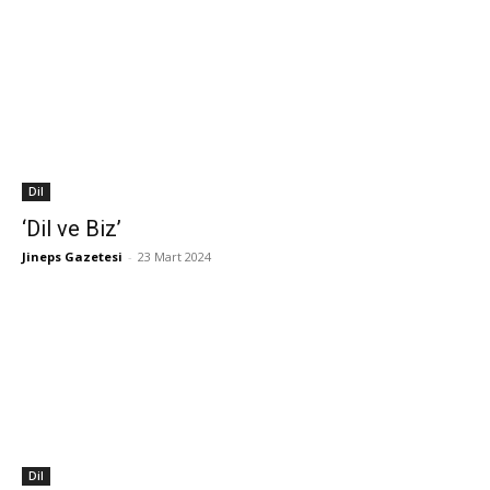
Dil
‘Dil ve Biz’
Jineps Gazetesi
-
23 Mart 2024
Dil