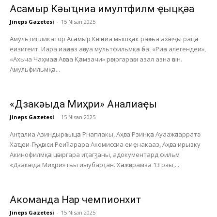
Асҭамыр Кәыҵниа имултфилм ҿыцқәа
Jineps Gazetesi
-
15 Nisan 2025
Амультипликатор Асәамыр Кәыәниа мышқәак раәхьа ахәыҷы рацәа
еизигеит. Иара иаәиәаз аәсуа мультфильмқәа әба: «Риәа алегендеи»,
«Ахьча Чаҳмаәи Аәсәаа Қәамзачи» рәыргараәы азал азна әәын.
Амульфильмқәа...
«Дзакәыда Миҳри» Анҭалиаҿы
Jineps Gazetesi
-
15 Nisan 2025
Анҭалиа Азиндырҩыцәа Рнаплакы, Аҳәса Рзинқәа Ауаажәларратә
Хаҵеи-Ҧҳәыси Реиҟарара Акомиссиа еиҿнакааз, Аҳәса ирызку
Акинофилмқәа цәыргара иҭагӡаны, адокументард фильм
«Дзакәыда Миҳри» гьы иыубарҭан. Хәажәкрамза 13 рзы,...
Акоманда Нарҭ чемпионхит
Jineps Gazetesi
-
15 Nisan 2025