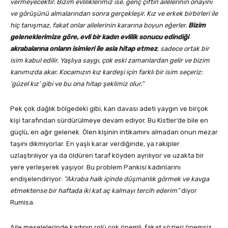
vermeyecektir. Bizim evliliklerimiz ise, genç çiftin ailelerinin onayını
ve görüşünü almalarından sonra gerçekleşir. Kız ve erkek birbirleri ile
hiç tanışmaz, fakat onlar ailelerinin kararına boyun eğerler.
Bizim
geleneklerimize göre, evli bir kadın evlilik sonucu edindiği
akrabalarına onların isimleri ile asla hitap etmez
, sadece ortak bir
isim kabul edilir. Yaşlıya saygı, çok eski zamanlardan gelir ve bizim
kanımızda akar. Kocamızın kız kardeşi için farklı bir isim seçeriz:
‘güzel kız’ gibi ve bu ona hitap şeklimiz olur.”
Pek çok dağlık bölgedeki gibi, kan davası adeti yaygın ve birçok
kişi tarafından sürdürülmeye devam ediyor. Bu Kistler’de bile en
güçlü, en ağır gelenek. Ölen kişinin intikamını almadan onun mezar
taşını dikmiyorlar. En yaşlı karar verdiğinde, ya rakipler
uzlaştırılıyor ya da öldüren taraf köyden ayrılıyor ve uzakta bir
yere yerleşerek yaşıyor. Bu problem Pankisi kadınlarını
endişelendiriyor:
“Akraba halk içinde düşmanlık görmek ve kavga
etmektense bir haftada iki kat aç kalmayı tercih ederim”
diyor
Rumisa.
Aile meselelerinde kadının rolü çok önemli, fakat sözleri önemsiz.