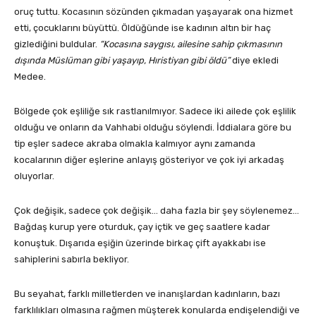
oruç tuttu. Kocasının sözünden çıkmadan yaşayarak ona hizmet
etti, çocuklarını büyüttü. Öldüğünde ise kadının altın bir haç
gizlediğini buldular.
“Kocasına saygısı, ailesine sahip çıkmasının
dışında Müslüman gibi yaşayıp, Hıristiyan gibi öldü”
diye ekledi
Medee.
Bölgede çok eşliliğe sık rastlanılmıyor. Sadece iki ailede çok eşlilik
olduğu ve onların da Vahhabi olduğu söylendi. İddialara göre bu
tip eşler sadece akraba olmakla kalmıyor aynı zamanda
kocalarının diğer eşlerine anlayış gösteriyor ve çok iyi arkadaş
oluyorlar.
Çok değişik, sadece çok değişik… daha fazla bir şey söylenemez…
Bağdaş kurup yere oturduk, çay içtik ve geç saatlere kadar
konuştuk. Dışarıda eşiğin üzerinde birkaç çift ayakkabı ise
sahiplerini sabırla bekliyor.
Bu seyahat, farklı milletlerden ve inanışlardan kadınların, bazı
farklılıkları olmasına rağmen müşterek konularda endişelendiği ve