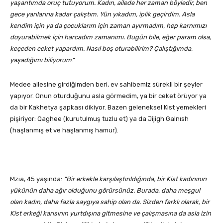
yaşantımda oruç tutuyorum. Kadın, ailede her zaman böyledir, ben
gece yarılarına kadar çalıştım. Yün yıkadım, iplik geçirdim. Asla
kendim için ya da çocuklarım için zaman ayırmadım, hep karnımızı
doyurabilmek için harcadım zamanımı. Bugün bile, eğer param olsa,
keçeden ceket yapardım. Nasıl boş oturabilirim? Çalıştığımda,
yaşadığımı biliyorum
.”
Medee ailesine girdiğimden beri, ev sahibemiz sürekli bir şeyler
yapıyor. Onun oturduğunu asla görmedim, ya bir ceket örüyor ya
da bir Kakhetya şapkası dikiyor. Bazen geleneksel Kist yemekleri
pişiriyor: Qaghee (kurutulmuş tuzlu et) ya da Jijigh Galnısh
(haşlanmış et ve haşlanmış hamur).
Mzia, 45 yaşında:
“Bir erkekle karşılaştırıldığında, bir Kist kadınının
yükünün daha ağır olduğunu görürsünüz. Burada, daha meşgul
olan kadın, daha fazla saygıya sahip olan da. Sizden farklı olarak, bir
Kist erkeği karısının yurtdışına gitmesine ve çalışmasına da asla izin