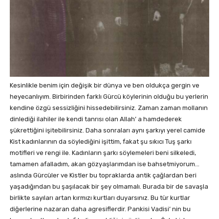
Kesinlikle benim için değişik bir dünya ve ben oldukça gergin ve
heyecanlıyım. Birbirinden farklı Gürcü köylerinin olduğu bu yerlerin
kendine özgü sessizliğini hissedebilirsiniz. Zaman zaman mollanın
dinlediği ilahiler ile kendi tanrısı olan Allah’ a hamdederek
şükrettiğini işitebilirsiniz. Daha sonraları aynı şarkıyı yerel camide
Kist kadınlarının da söylediğini işittim, fakat şu sıkıcı Tuş şarkı
motifleri ve rengi ile. Kadınların şarkı söylemeleri beni silkeledi,
tamamen afalladım, akan gözyaşlarımdan ise bahsetmiyorum…
aslında Gürcüler ve Kistler bu topraklarda antik çağlardan beri
yaşadığından bu şaşılacak bir şey olmamalı. Burada bir de savaşla
birlikte sayıları artan kırmızı kurtları duyarsınız. Bu tür kurtlar
diğerlerine nazaran daha agresiflerdir. Pankisi Vadisi’ nin bu