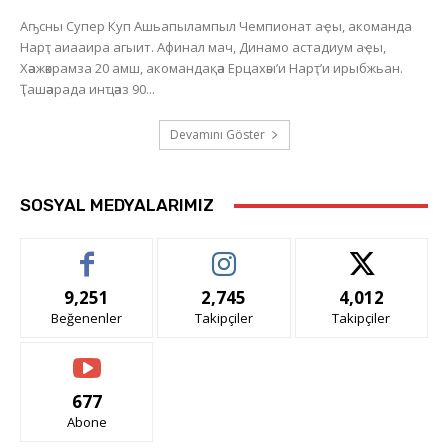
Аҧсны Супер Куп Ашьапылампыл Чемпионат аҿы, акоманда
Нарҭ аиааира агыит. Афинал мач, Динамо астадиум аҿы,
Хәажәкрамза 20 амш, акомандақәа Ерцахәы’и Нарҭ’и ирыбжьан.
Ҭашәарада инҵәаз 90...
Devamını Göster
SOSYAL MEDYALARIMIZ
9,251
2,745
4,012
Beğenenler
Takipçiler
Takipçiler
677
Abone