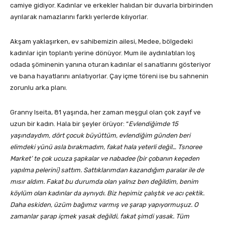
camiye gidiyor. Kadınlar ve erkekler halıdan bir duvarla birbirinden
ayrılarak namazlarını farklı yerlerde kılıyorlar.
Akşam yaklaşırken, ev sahibemizin ailesi, Medee, bölgedeki
kadınlar için toplantı yerine dönüyor. Mum ile aydınlatılan loş
odada şöminenin yanına oturan kadınlar el sanatlarını gösteriyor
ve bana hayatlarını anlatıyorlar. Çay içme töreni ise bu sahnenin
zorunlu arka planı.
Granny Iseita, 81 yaşında, her zaman meşgul olan çok zayıf ve
uzun bir kadın. Hala bir şeyler örüyor: “
Evlendiğimde 15
yaşındaydım, dört çocuk büyüttüm, evlendiğim günden beri
elimdeki yünü asla bırakmadım, fakat hala yeterli değil… Tsnoree
Market’ te çok ucuza şapkalar ve nabadee (bir çobanın keçeden
yapılma pelerini) sattım. Sattıklarımdan kazandığım paralar ile de
mısır aldım. Fakat bu durumda olan yalnız ben değildim, benim
köylüm olan kadınlar da aynıydı. Biz hepimiz çalıştık ve acı çektik.
Daha eskiden, üzüm bağımız varmış ve şarap yapıyormuşuz. O
zamanlar şarap içmek yasak değildi, fakat şimdi yasak. Tüm