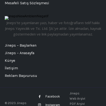
Mesafeli Satış Sözleşmesi
Jineps’te yayımlanan yazı, haber ve fotoğrafların telif hakkı
Jineps Yayıncılık ve Tic. Ltd. Şti.’ye aittir. İzin almadan, kaynak
göstermeden ve link paylaşmadan yayımlanamaz.
Jineps – Başlarken
Jineps – Anasayfa
Künye
İletişim
Reklam Başvurusu
Jineps
Facebook
Web Arşivi
© 2023 Jineps
PDF Arşivi
Instagram