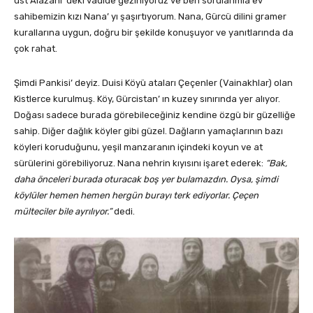
üst Alazani’ deki vadide geziniyoruz ve ben sorularımla ev
sahibemizin kızı Nana’ yı şaşırtıyorum. Nana, Gürcü dilini gramer
kurallarına uygun, doğru bir şekilde konuşuyor ve yanıtlarında da
çok rahat.
Şimdi Pankisi’ deyiz. Duisi Köyü ataları Çeçenler (Vainakhlar) olan
Kistlerce kurulmuş. Köy, Gürcistan’ ın kuzey sınırında yer alıyor.
Doğası sadece burada görebileceğiniz kendine özgü bir güzelliğe
sahip. Diğer dağlık köyler gibi güzel. Dağların yamaçlarının bazı
köyleri koruduğunu, yeşil manzaranın içindeki koyun ve at
sürülerini görebiliyoruz. Nana nehrin kıyısını işaret ederek:
“Bak,
daha önceleri burada oturacak boş yer bulamazdın. Oysa, şimdi
köylüler hemen hemen hergün burayı terk ediyorlar. Çeçen
mülteciler bile ayrılıyor.”
dedi.