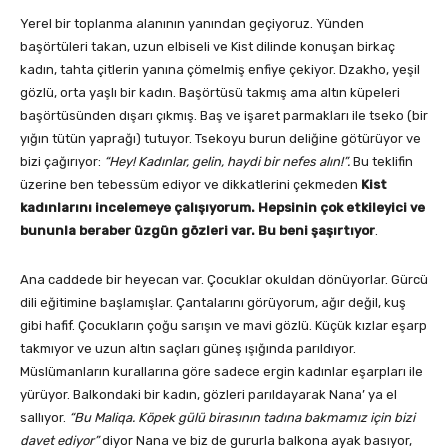
Yerel bir toplanma alanının yanından geçiyoruz. Yünden
başörtüleri takan, uzun elbiseli ve Kist dilinde konuşan birkaç
kadın, tahta çitlerin yanına çömelmiş enfiye çekiyor. Dzakho, yeşil
gözlü, orta yaşlı bir kadın. Başörtüsü takmış ama altın küpeleri
başörtüsünden dışarı çıkmış. Baş ve işaret parmakları ile tseko (bir
yığın tütün yaprağı) tutuyor. Tsekoyu burun deliğine götürüyor ve
bizi çağırıyor:
“Hey! Kadınlar, gelin, haydi bir nefes alın!”.
Bu teklifin
üzerine ben tebessüm ediyor ve dikkatlerini çekmeden
Kist
kadınlarını incelemeye çalışıyorum. Hepsinin çok etkileyici ve
bununla beraber üzgün gözleri var. Bu beni şaşırtıyor
.
Ana caddede bir heyecan var. Çocuklar okuldan dönüyorlar. Gürcü
dili eğitimine başlamışlar. Çantalarını görüyorum, ağır değil, kuş
gibi hafif. Çocukların çoğu sarışın ve mavi gözlü. Küçük kızlar eşarp
takmıyor ve uzun altın saçları güneş ışığında parıldıyor.
Müslümanların kurallarına göre sadece ergin kadınlar eşarpları ile
yürüyor. Balkondaki bir kadın, gözleri parıldayarak Nana’ ya el
sallıyor.
“Bu Maliqa. Köpek gülü birasının tadına bakmamız için bizi
davet ediyor”
diyor Nana ve biz de gururla balkona ayak basıyor,