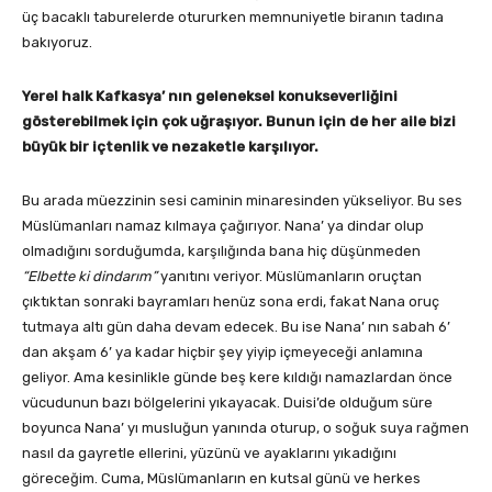
üç bacaklı taburelerde otururken memnuniyetle biranın tadına
bakıyoruz.
Yerel halk Kafkasya’ nın geleneksel konukseverliğini
gösterebilmek için çok uğraşıyor. Bunun için de her aile bizi
büyük bir içtenlik ve nezaketle karşılıyor.
Bu arada müezzinin sesi caminin minaresinden yükseliyor. Bu ses
Müslümanları namaz kılmaya çağırıyor. Nana’ ya dindar olup
olmadığını sorduğumda, karşılığında bana hiç düşünmeden
“Elbette ki dindarım”
yanıtını veriyor. Müslümanların oruçtan
çıktıktan sonraki bayramları henüz sona erdi, fakat Nana oruç
tutmaya altı gün daha devam edecek. Bu ise Nana’ nın sabah 6’
dan akşam 6’ ya kadar hiçbir şey yiyip içmeyeceği anlamına
geliyor. Ama kesinlikle günde beş kere kıldığı namazlardan önce
vücudunun bazı bölgelerini yıkayacak. Duisi’de olduğum süre
boyunca Nana’ yı musluğun yanında oturup, o soğuk suya rağmen
nasıl da gayretle ellerini, yüzünü ve ayaklarını yıkadığını
göreceğim. Cuma, Müslümanların en kutsal günü ve herkes