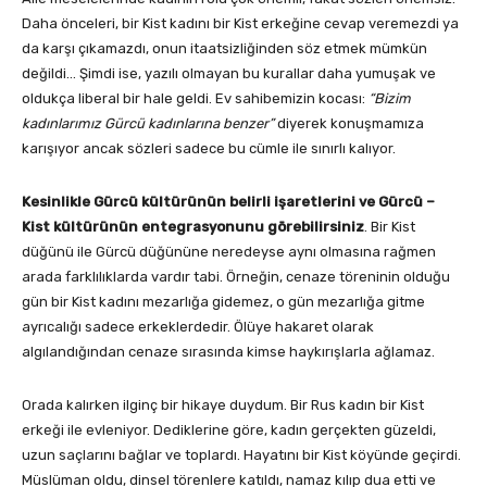
Daha önceleri, bir Kist kadını bir Kist erkeğine cevap veremezdi ya
da karşı çıkamazdı, onun itaatsizliğinden söz etmek mümkün
değildi… Şimdi ise, yazılı olmayan bu kurallar daha yumuşak ve
oldukça liberal bir hale geldi. Ev sahibemizin kocası:
“Bizim
kadınlarımız Gürcü kadınlarına benzer”
diyerek konuşmamıza
karışıyor ancak sözleri sadece bu cümle ile sınırlı kalıyor.
Kesinlikle Gürcü kültürünün belirli işaretlerini ve Gürcü –
Kist kültürünün entegrasyonunu görebilirsiniz
. Bir Kist
düğünü ile Gürcü düğününe neredeyse aynı olmasına rağmen
arada farklılıklarda vardır tabi. Örneğin, cenaze töreninin olduğu
gün bir Kist kadını mezarlığa gidemez, o gün mezarlığa gitme
ayrıcalığı sadece erkeklerdedir. Ölüye hakaret olarak
algılandığından cenaze sırasında kimse haykırışlarla ağlamaz.
Orada kalırken ilginç bir hikaye duydum. Bir Rus kadın bir Kist
erkeği ile evleniyor. Dediklerine göre, kadın gerçekten güzeldi,
uzun saçlarını bağlar ve toplardı. Hayatını bir Kist köyünde geçirdi.
Müslüman oldu, dinsel törenlere katıldı, namaz kılıp dua etti ve