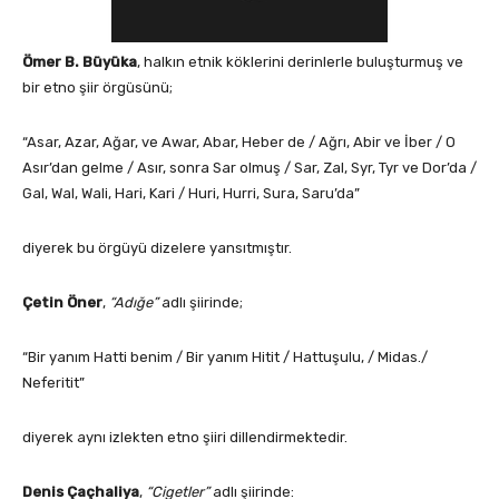
Ömer B. Büyüka
, halkın etnik köklerini derinlerle buluşturmuş ve
bir etno şiir örgüsünü;
“Asar, Azar, Ağar, ve Awar, Abar, Heber de / Ağrı, Abir ve İber / O
Asır’dan gelme / Asır, sonra Sar olmuş / Sar, Zal, Syr, Tyr ve Dor’da /
Gal, Wal, Wali, Hari, Kari / Huri, Hurri, Sura, Saru’da”
diyerek bu örgüyü dizelere yansıtmıştır.
Çetin Öner
,
“Adığe”
adlı şiirinde;
“Bir yanım Hatti benim / Bir yanım Hitit / Hattuşulu, / Midas./
Neferitit”
diyerek aynı izlekten etno şiiri dillendirmektedir.
Denis Çaçhaliya
,
“Cigetler”
adlı şiirinde: