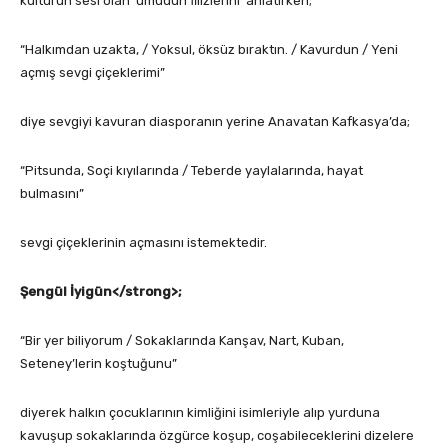
kültürün sesi olan ‘umudun filizlerini’ anlatırken;
“Halkımdan uzakta, / Yoksul, öksüz bıraktın. / Kavurdun / Yeni
açmış sevgi çiçeklerimi”
diye sevgiyi kavuran diasporanın yerine Anavatan Kafkasya’da;
“Pitsunda, Soçi kıyılarında / Teberde yaylalarında, hayat
bulmasını”
sevgi çiçeklerinin açmasını istemektedir.
Şengül İyigün</strong>;
“Bir yer biliyorum / Sokaklarında Kanşav, Nart, Kuban,
Seteney’lerin koştuğunu”
diyerek halkın çocuklarının kimliğini isimleriyle alıp yurduna
kavuşup sokaklarında özgürce koşup, coşabileceklerini dizelere