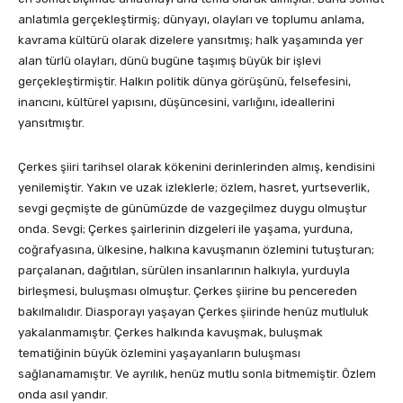
anlatımla gerçekleştirmiş; dünyayı, olayları ve toplumu anlama,
kavrama kültürü olarak dizelere yansıtmış; halk yaşamında yer
alan türlü olayları, dünü bugüne taşımış büyük bir işlevi
gerçekleştirmiştir. Halkın politik dünya görüşünü, felsefesini,
inancını, kültürel yapısını, düşüncesini, varlığını, ideallerini
yansıtmıştır.
Çerkes şiiri tarihsel olarak kökenini derinlerinden almış, kendisini
yenilemiştir. Yakın ve uzak izleklerle; özlem, hasret, yurtseverlik,
sevgi geçmişte de günümüzde de vazgeçilmez duygu olmuştur
onda. Sevgi; Çerkes şairlerinin dizgeleri ile yaşama, yurduna,
coğrafyasına, ülkesine, halkına kavuşmanın özlemini tutuşturan;
parçalanan, dağıtılan, sürülen insanlarının halkıyla, yurduyla
birleşmesi, buluşması olmuştur. Çerkes şiirine bu pencereden
bakılmalıdır. Diasporayı yaşayan Çerkes şiirinde henüz mutluluk
yakalanmamıştır. Çerkes halkında kavuşmak, buluşmak
tematiğinin büyük özlemini yaşayanların buluşması
sağlanamamıştır. Ve ayrılık, henüz mutlu sonla bitmemiştir. Özlem
onda asıl yandır.