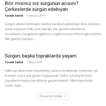
Bilir misiniz siz sürgünün acısını?
Çerkeslerde sürgün edebiyatı
Turabi Saltık
-
1 Haziran 2019
Sürgün aileleri bölmüştü. Kardeş kardeşi kaybetmişti. Nice ölümleri,
acıları yaşayan halk; yurt, toprak, sıla, gurbet özlemlerini,
sevdalarını, kavgalarını ağıtlarını, ezgilerini (wored’lerini-ğıbze’lerini)
dile getiren öyküleri;...
Sürgün; başka topraklarda yaşam
Turabi Saltık
-
1 Mayıs 2019
Halk topraklarından kopartılmış, çaresiz bırakılmıştı. Çerkesler için
bundan sonra acılı günler başlayacak, halkın çok büyük kısmı
hayatlarını başka topraklarda geçireceklerdi. 1864 Mayıs’ında,
Çarlık, toplu...
Devamını Göster