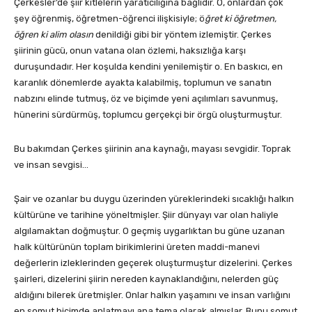
Çerkesler’de şiir kitlelerin yaratıcılığına bağlıdır. O, onlardan çok
şey öğrenmiş, öğretmen-öğrenci ilişkisiyle; ö
ğret ki öğretmen,
öğren ki alim olasın
denildiği gibi bir yöntem izlemiştir. Çerkes
şiirinin gücü, onun vatana olan özlemi, haksızlığa karşı
duruşundadır. Her koşulda kendini yenilemiştir o. En baskıcı, en
karanlık dönemlerde ayakta kalabilmiş, toplumun ve sanatın
nabzını elinde tutmuş, öz ve biçimde yeni açılımları savunmuş,
hünerini sürdürmüş, toplumcu gerçekçi bir örgü oluşturmuştur.
Bu bakımdan Çerkes şiirinin ana kaynağı, mayası sevgidir. Toprak
ve insan sevgisi…
Şair ve ozanlar bu duygu üzerinden yüreklerindeki sıcaklığı halkın
kültürüne ve tarihine yöneltmişler. Şiir dünyayı var olan haliyle
algılamaktan doğmuştur. O geçmiş uygarlıktan bu güne uzanan
halk kültürünün toplam birikimlerini üreten maddi-manevi
değerlerin izleklerinden geçerek oluşturmuştur dizelerini. Çerkes
şairleri, dizelerini şiirin nereden kaynaklandığını, nelerden güç
aldığını bilerek üretmişler. Onlar halkın yaşamını ve insan varlığını
en somut biçimde anlatmayı ana tema olarak almışlar. Bunu somut