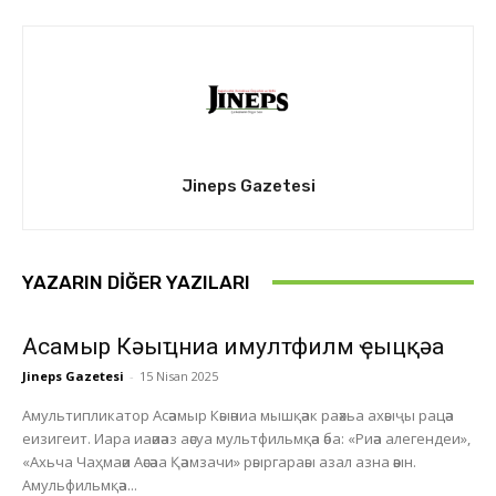
Jineps Gazetesi
YAZARIN DIĞER YAZILARI
Асҭамыр Кәыҵниа имултфилм ҿыцқәа
Jineps Gazetesi
-
15 Nisan 2025
Амультипликатор Асәамыр Кәыәниа мышқәак раәхьа ахәыҷы рацәа
еизигеит. Иара иаәиәаз аәсуа мультфильмқәа әба: «Риәа алегендеи»,
«Ахьча Чаҳмаәи Аәсәаа Қәамзачи» рәыргараәы азал азна әәын.
Амульфильмқәа...