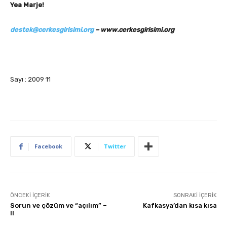
Yea Marje!
destek@cerkesgirisimi.org
– www.cerkesgirisimi.org
Sayı : 2009 11
Facebook
Twitter
ÖNCEKI İÇERIK
SONRAKI İÇERIK
Sorun ve çözüm ve “açılım” –
Kafkasya’dan kısa kısa
II