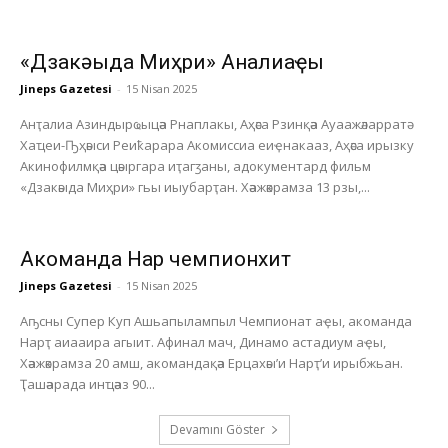
«Дзакәыда Миҳри» Анҭалиаҿы
Jineps Gazetesi
-
15 Nisan 2025
Анҭалиа Азиндырҩыцәа Рнаплакы, Аҳәса Рзинқәа Ауаажәларратә
Хаҵеи-Ҧҳәыси Реиҟарара Акомиссиа еиҿнакааз, Аҳәса ирызку
Акинофилмқәа цәыргара иҭагӡаны, адокументард фильм
«Дзакәыда Миҳри» гьы иыубарҭан. Хәажәкрамза 13 рзы,...
Акоманда Нарҭ чемпионхит
Jineps Gazetesi
-
15 Nisan 2025
Аҧсны Супер Куп Ашьапылампыл Чемпионат аҿы, акоманда
Нарҭ аиааира агыит. Афинал мач, Динамо астадиум аҿы,
Хәажәкрамза 20 амш, акомандақәа Ерцахәы’и Нарҭ’и ирыбжьан.
Ҭашәарада инҵәаз 90...
Devamını Göster