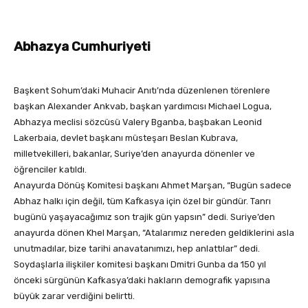
Abhazya Cumhuriyeti
Başkent Sohum’daki Muhacir Anıtı’nda düzenlenen törenlere
başkan Alexander Ankvab, başkan yardımcısı Michael Logua,
Abhazya meclisi sözcüsü Valery Bganba, başbakan Leonid
Lakerbaia, devlet başkanı müsteşarı Beslan Kubrava,
milletvekilleri, bakanlar, Suriye’den anayurda dönenler ve
öğrenciler katıldı.
Anayurda Dönüş Komitesi başkanı Ahmet Marşan, “Bugün sadece
Abhaz halkı için değil, tüm Kafkasya için özel bir gündür. Tanrı
bugünü yaşayacağımız son trajik gün yapsın” dedi. Suriye’den
anayurda dönen Khel Marşan, “Atalarımız nereden geldiklerini asla
unutmadılar, bize tarihi anavatanımızı, hep anlattılar” dedi.
Soydaşlarla ilişkiler komitesi başkanı Dmitri Gunba da 150 yıl
önceki sürgünün Kafkasya’daki hakların demografik yapısına
büyük zarar verdiğini belirtti.