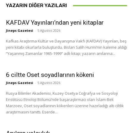
YAZARIN DIĞER YAZILARI
KAFDAV Yayınları’ndan yeni kitaplar
Jineps Gazetesi
-
5 Ağustos 2026
Kafkas Araştırma Kültür ve Dayanışma Vakfı (KAFDAV) Yayınları, beş
yeni kitabı okurlarla buluşturdu. Bislan Salih Hurmi’nin kaleme aldığı
“Yaşanmış Zamanlar 1965-1999” adlı kitap; yazarın anılarına...
6 ciltte Oset soyadlarının kökeni
Jineps Gazetesi
-
5 Ağustos 2026
Rusya Bilimler Akademisi, Kuzey Osetya Coğrafya ve Sosyoloji
Enstitüsü Etnoloji Bölümü’nde başaraştırmacı olan İslam-Bek
Marzoev, Oset soyadlarının kökenleri üzerine hazırladığı altı ciltlik
araştırmasını tanıttı. Eserde...