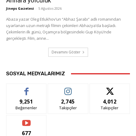
Anılara yolculuk
Jineps Gazetesi
-
5 Ağustos 2026
Abaza yazar Oleg Etlukhov’un “Abhaz Şarabı” adlı romanından
uyarlanan uzun metrajlı filmin çekimleri Abhazya’da başladı.
Çekimlerin ilk günü, Oçamçıra bölgesindeki Gup Köyü’nde
gerçekleşti. Film, anne...
Devamını Göster
SOSYAL MEDYALARIMIZ
9,251
2,745
4,012
Beğenenler
Takipçiler
Takipçiler
677