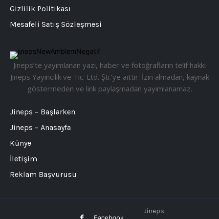
Gizlilik Politikası
Mesafeli Satış Sözleşmesi
Jineps’te yayımlanan yazı, haber ve fotoğrafların telif hakkı
Jineps Yayıncılık ve Tic. Ltd. Şti.’ye aittir. İzin almadan, kaynak
göstermeden ve link paylaşmadan yayımlanamaz.
Jineps – Başlarken
Jineps – Anasayfa
Künye
İletişim
Reklam Başvurusu
Jineps
Facebook