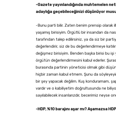
-Gazete yayınlandığında muhtemelen netl
adaylığa geçebileceğinizi düşünüyor mus
-Bunu parti bilir. Zaten benim prensip olarak 
yaşamış birisiyim. Örgütlü bir insandan da nasıl 
tarafından talep edilirsiniz, ya da siz bir part
değerlendirir, siz de bu değerlendirmeye katı
değişmez birisiyim. Benden başka birisi bu işi
örgütün değerlendirmesini kabul ederler. Şur
burasında partinin yöneticisi olmak gibi düşün
hiçbir zaman kabul etmem. Şunu da söyleyeyim:
bir şey yapacak değilim. Kuş konduramam, şa
vardır ve o kabiliyetim doğrultusunda ne bili
sayılabilecek insanlarızdır, becerimiz neyse on
-HDP, %10 barajını aşar mı? Aşamazsa HDP