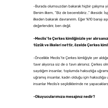
-Burada olumsuzdan bakarak hiçbir çalışma y
Benim ilkem, “Biz de becerebiliriz…” ilkesidir. İ
ilkeden bakarak davranırım. Eğer %10 barajı aşıl
değerlendirir, ben değil.
-Meclis’te Çerkes kimliğinizle yer alırsanı
tüzük ve ilkeleri nettir, özelde Çerkes kim
-Öncelikle Meclis’te Çerkes kimliğiyle yer aldığ
tavır alıyorsa siz de o tavrı alırsınız. Çerkes o
saydığım insanlar, toplumda haksızlığa uğramış i
uğramış insanlar, kadın olduğu için haksızlığa 
insanlar Meclis’e seçildiklerinde ne yapacakla
-Okuyucularımıza mesajınız nedir?