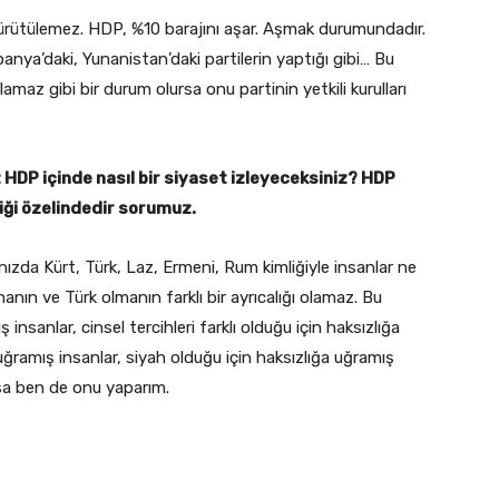
ürütülemez. HDP, %10 barajını aşar. Aşmak durumundadır.
spanya’daki, Yunanistan’daki partilerin yaptığı gibi… Bu
amaz gibi bir durum olursa onu partinin yetkili kurulları
z HDP içinde nasıl bir siyaset izleyeceksiniz? HDP
liği özelindedir sorumuz.
ınızda Kürt, Türk, Laz, Ermeni, Rum kimliğiyle insanlar ne
lmanın ve Türk olmanın farklı bir ayrıcalığı olamaz. Bu
nsanlar, cinsel tercihleri farklı olduğu için haksızlığa
uğramış insanlar, siyah olduğu için haksızlığa uğramış
rsa ben de onu yaparım.