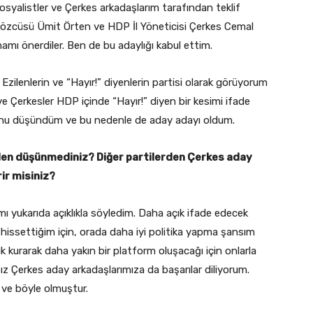
yalistler ve Çerkes arkadaşlarım tarafından teklif
sözcüsü Ümit Örten ve HDP İl Yöneticisi Çerkes Cemal
mı önerdiler. Ben de bu adaylığı kabul ettim.
Ezilenlerin ve “Hayır!” diyenlerin partisi olarak görüyorum
ve Çerkesler HDP içinde “Hayır!” diyen bir kesimi ifade
ğunu düşündüm ve bu nedenle de aday adayı oldum.
eden düşünmediniz? Diğer partilerden Çerkes aday
ir misiniz?
ı yukarıda açıklıkla söyledim. Daha açık ifade edecek
issettiğim için, orada daha iyi politika yapma şansım
ık kurarak daha yakın bir platform oluşacağı için onlarla
z Çerkes aday arkadaşlarımıza da başarılar diliyorum.
r ve böyle olmuştur.