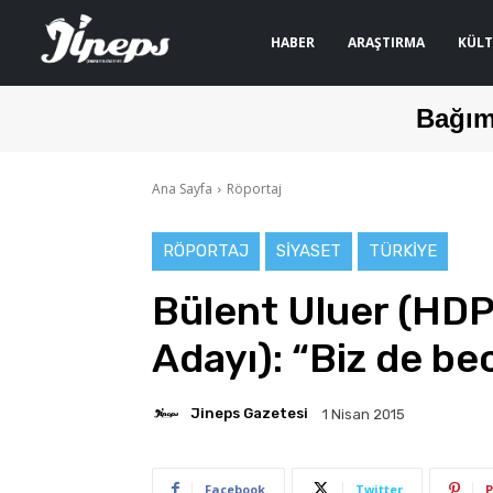
HABER
ARAŞTIRMA
KÜLT
Bağım
Ana Sayfa
Röportaj
RÖPORTAJ
SIYASET
TÜRKIYE
Bülent Uluer (HDP 
Adayı): “Biz de bec
Jineps Gazetesi
1 Nisan 2015
Facebook
Twitter
P