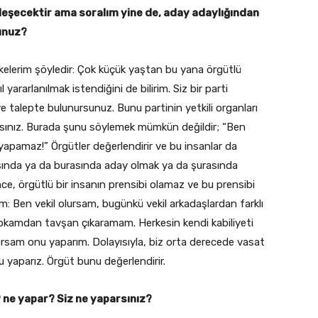
eşecektir ama soralım yine de, aday adaylığından
unuz?
ilkelerim şöyledir: Çok küçük yaştan bu yana örgütlü
yararlanılmak istendiğini de bilirim. Siz bir parti
iye talepte bulunursunuz. Bunu partinin yetkili organları
lırsınız. Burada şunu söylemek mümkün değildir; “Ben
 yapamaz!” Örgütler değerlendirir ve bu insanlar da
asında ya da burasında aday olmak ya da şurasında
ce, örgütlü bir insanın prensibi olamaz ve bu prensibi
 Ben vekil olursam, bugünkü vekil arkadaşlardan farklı
pkamdan tavşan çıkaramam. Herkesin kendi kabiliyeti
yorsam onu yaparım. Dolayısıyla, biz orta derecede vasat
u yaparız. Örgüt bunu değerlendirir.
 ne yapar? Siz ne yaparsınız?