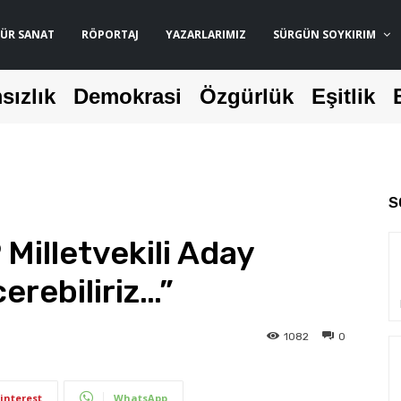
ÜR SANAT
RÖPORTAJ
YAZARLARIMIZ
SÜRGÜN SOYKIRIM
sızlık
Demokrasi
Özgürlük
Eşitlik
S
Milletvekili Aday
erebiliriz…”
1082
0
interest
WhatsApp