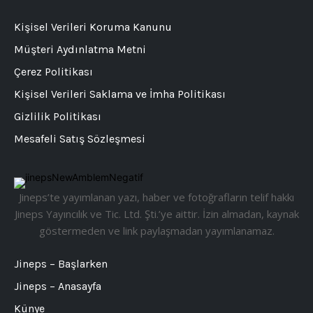
Kişisel Verileri Koruma Kanunu
Müşteri Aydınlatma Metni
Çerez Politikası
Kişisel Verileri Saklama ve İmha Politikası
Gizlilik Politikası
Mesafeli Satış Sözleşmesi
Jineps’te yayımlanan yazı, haber ve fotoğrafların telif hakkı
Jineps Yayıncılık ve Tic. Ltd. Şti.’ye aittir. İzin almadan, kaynak
göstermeden ve link paylaşmadan yayımlanamaz.
Jineps – Başlarken
Jineps – Anasayfa
Künye