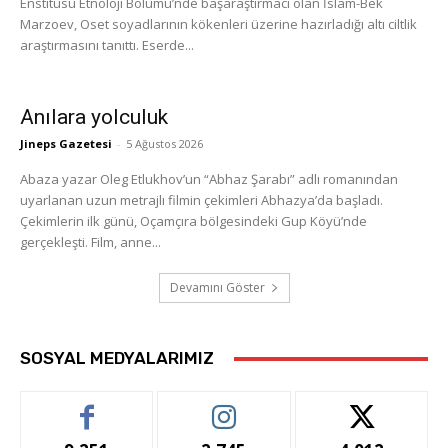
Enstitüsü Etnoloji Bölümü’nde başaraştırmacı olan İslam-Bek
Marzoev, Oset soyadlarının kökenleri üzerine hazırladığı altı ciltlik
araştırmasını tanıttı. Eserde...
Anılara yolculuk
Jineps Gazetesi
-
5 Ağustos 2026
Abaza yazar Oleg Etlukhov’un “Abhaz Şarabı” adlı romanından
uyarlanan uzun metrajlı filmin çekimleri Abhazya’da başladı.
Çekimlerin ilk günü, Oçamçıra bölgesindeki Gup Köyü’nde
gerçekleşti. Film, anne...
Devamını Göster
SOSYAL MEDYALARIMIZ