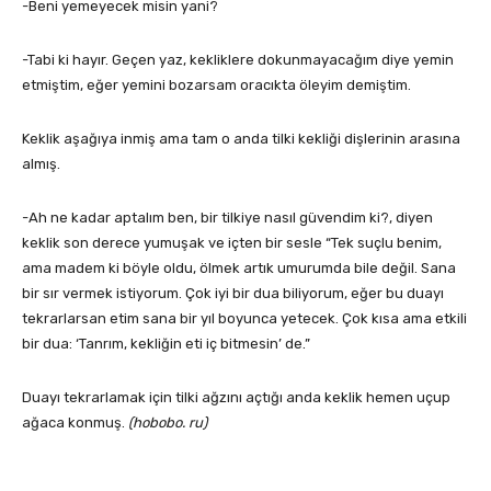
-Beni yemeyecek misin yani?
-Tabi ki hayır. Geçen yaz, kekliklere dokunmayacağım diye yemin
etmiştim, eğer yemini bozarsam oracıkta öleyim demiştim.
Keklik aşağıya inmiş ama tam o anda tilki kekliği dişlerinin arasına
almış.
-Ah ne kadar aptalım ben, bir tilkiye nasıl güvendim ki?, diyen
keklik son derece yumuşak ve içten bir sesle “Tek suçlu benim,
ama madem ki böyle oldu, ölmek artık umurumda bile değil. Sana
bir sır vermek istiyorum. Çok iyi bir dua biliyorum, eğer bu duayı
tekrarlarsan etim sana bir yıl boyunca yetecek. Çok kısa ama etkili
bir dua: ‘Tanrım, kekliğin eti iç bitmesin’ de.”
Duayı tekrarlamak için tilki ağzını açtığı anda keklik hemen uçup
ağaca konmuş.
(hobobo. ru)