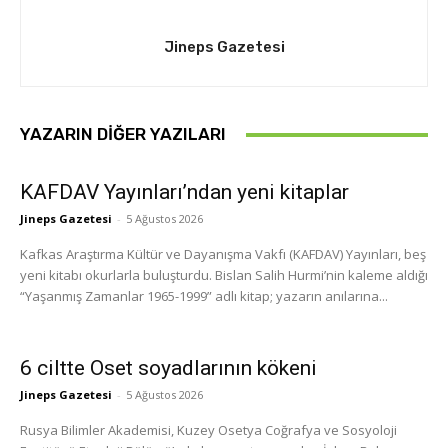
Jineps Gazetesi
YAZARIN DIĞER YAZILARI
KAFDAV Yayınları’ndan yeni kitaplar
Jineps Gazetesi
-
5 Ağustos 2026
Kafkas Araştırma Kültür ve Dayanışma Vakfı (KAFDAV) Yayınları, beş
yeni kitabı okurlarla buluşturdu. Bislan Salih Hurmi’nin kaleme aldığı
“Yaşanmış Zamanlar 1965-1999” adlı kitap; yazarın anılarına...
6 ciltte Oset soyadlarının kökeni
Jineps Gazetesi
-
5 Ağustos 2026
Rusya Bilimler Akademisi, Kuzey Osetya Coğrafya ve Sosyoloji