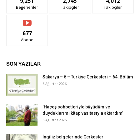
9,251
2,745
4,012
Beğenenler
Takipçiler
Takipçiler
677
Abone
SON YAZILAR
Sakarya – 6 – Türkiye Çerkesleri – 64. Bölüm
6 Ağustos 2026
‘Haçeş sohbetleriyle büyüdüm ve
duyduklarımı kitap vasıtasıyla aktardım’
6 Ağustos 2026
İngiliz belgelerinde Çerkesler