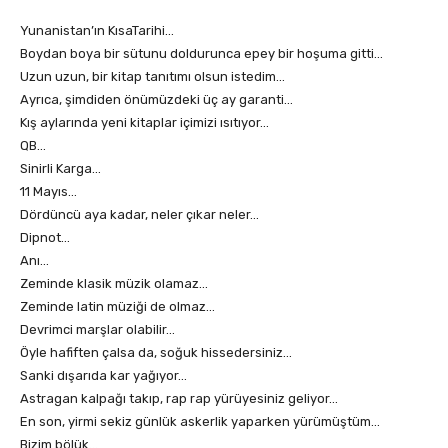
Yunanistan’ın KısaTarihi…
Boydan boya bir sütunu doldurunca epey bir hoşuma gitti…
Uzun uzun, bir kitap tanıtımı olsun istedim…
Ayrıca, şimdiden önümüzdeki üç ay garanti…
Kış aylarında yeni kitaplar içimizi ısıtıyor…
QB…
Sinirli Karga…
11 Mayıs…
Dördüncü aya kadar, neler çıkar neler…
Dipnot…
Anı…
Zeminde klasik müzik olamaz…
Zeminde latin müziği de olmaz…
Devrimci marşlar olabilir…
Öyle hafiften çalsa da, soğuk hissedersiniz…
Sanki dışarıda kar yağıyor…
Astragan kalpağı takıp, rap rap yürüyesiniz geliyor…
En son, yirmi sekiz günlük askerlik yaparken yürümüştüm…
Bizim bölük…