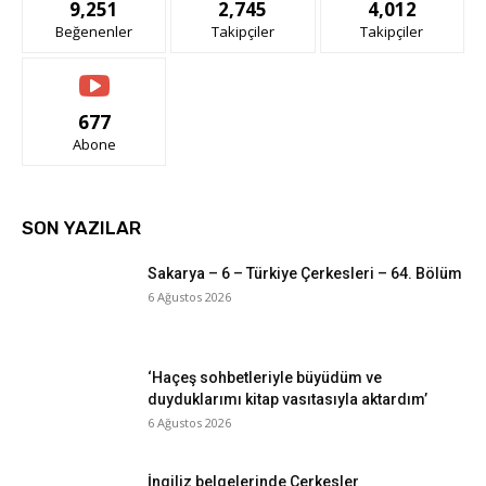
9,251
2,745
4,012
Beğenenler
Takipçiler
Takipçiler
677
Abone
SON YAZILAR
Sakarya – 6 – Türkiye Çerkesleri – 64. Bölüm
6 Ağustos 2026
‘Haçeş sohbetleriyle büyüdüm ve
duyduklarımı kitap vasıtasıyla aktardım’
6 Ağustos 2026
İngiliz belgelerinde Çerkesler