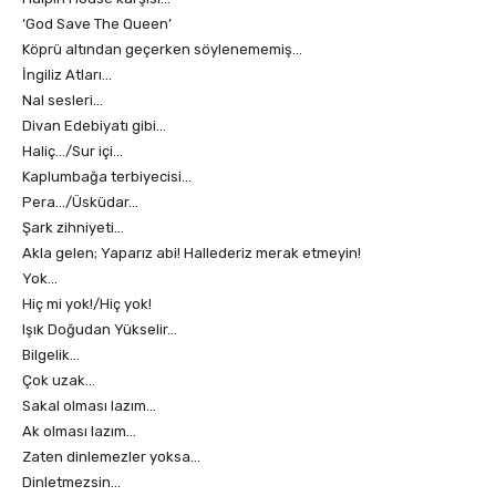
‘God Save The Queen’
Köprü altından geçerken söylenememiş…
İngiliz Atları…
Nal sesleri…
Divan Edebiyatı gibi…
Haliç…/Sur içi…
Kaplumbağa terbiyecisi…
Pera…/Üsküdar…
Şark zihniyeti…
Akla gelen; Yaparız abi! Hallederiz merak etmeyin!
Yok…
Hiç mi yok!/Hiç yok!
Işık Doğudan Yükselir…
Bilgelik…
Çok uzak…
Sakal olması lazım…
Ak olması lazım…
Zaten dinlemezler yoksa…
Dinletmezsin…