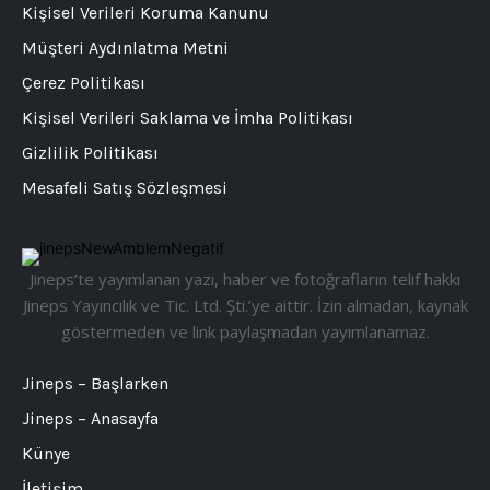
Kişisel Verileri Koruma Kanunu
Müşteri Aydınlatma Metni
Çerez Politikası
Kişisel Verileri Saklama ve İmha Politikası
Gizlilik Politikası
Mesafeli Satış Sözleşmesi
Jineps’te yayımlanan yazı, haber ve fotoğrafların telif hakkı
Jineps Yayıncılık ve Tic. Ltd. Şti.’ye aittir. İzin almadan, kaynak
göstermeden ve link paylaşmadan yayımlanamaz.
Jineps – Başlarken
Jineps – Anasayfa
Künye
İletişim