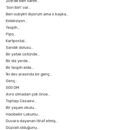
208’de ben varım…
‘Son Ibıh’ var…
Ben oubykh diyorum ama o başka…
Koleksiyon…
Tespih…
Pipo…
Kartpostal…
Sandık dolusu…
Bir yatak üstünde…
Bir diz yerde…
Bir tespih elde…
İki dev arasında bir genç…
Genç…
500 DM
Avro olmadan çok önce…
Toptaşı Cezaevi…
Bir yaşam okulu…
Hacıbekir Lokumu…
Duvara dayanan itiraf etmiş…
Düzceli olduğunu…