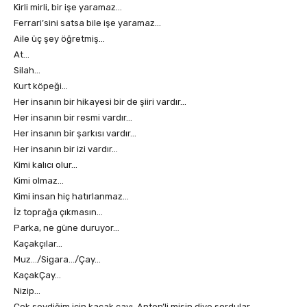
Kirli mirli, bir işe yaramaz…
Ferrari’sini satsa bile işe yaramaz…
Aile üç şey öğretmiş…
At…
Silah…
Kurt köpeği…
Her insanın bir hikayesi bir de şiiri vardır…
Her insanın bir resmi vardır…
Her insanın bir şarkısı vardır…
Her insanın bir izi vardır…
Kimi kalıcı olur…
Kimi olmaz…
Kimi insan hiç hatırlanmaz…
İz toprağa çıkmasın…
Parka, ne güne duruyor…
Kaçakçılar…
Muz…/Sigara…/Çay…
KaçakÇay…
Nizip…
Çok sevdiğim için kaçak çayı, Antep’li misin diye sordular…