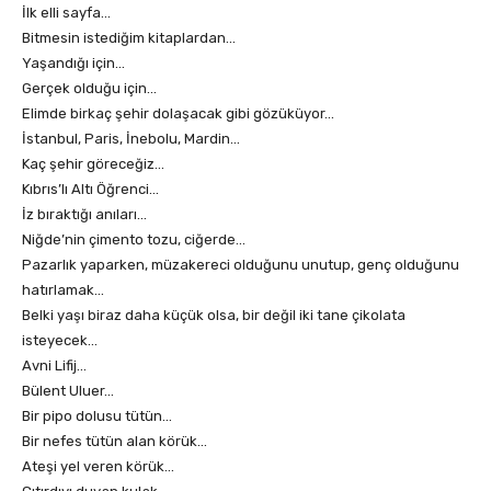
İlk elli sayfa…
Bitmesin istediğim kitaplardan…
Yaşandığı için…
Gerçek olduğu için…
Elimde birkaç şehir dolaşacak gibi gözüküyor…
İstanbul, Paris, İnebolu, Mardin…
Kaç şehir göreceğiz…
Kıbrıs’lı Altı Öğrenci…
İz bıraktığı anıları…
Niğde’nin çimento tozu, ciğerde…
Pazarlık yaparken, müzakereci olduğunu unutup, genç olduğunu
hatırlamak…
Belki yaşı biraz daha küçük olsa, bir değil iki tane çikolata
isteyecek…
Avni Lifij…
Bülent Uluer…
Bir pipo dolusu tütün…
Bir nefes tütün alan körük…
Ateşi yel veren körük…