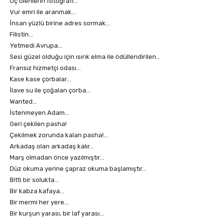
Üç ölenlerin fotoğrafı…
Vur emri ile aranmak…
İnsan yüzlü birine adres sormak…
Filistin…
Yetmedi Avrupa…
Sesi güzel olduğu için ısırık elma ile ödüllendirilen…
Fransız hizmetçi odası…
Kase kase çorbalar…
İlave su ile çoğalan çorba…
Wanted…
İstenmeyen Adam…
Geri çekilen pasha!
Çekilmek zorunda kalan pasha!…
Arkadaş olan arkadaş kalır…
Marş olmadan önce yazılmıştır…
Düz okuma yerine çapraz okuma başlamıştır…
Bitti bir solukta…
Bir kabza kafaya…
Bir mermi her yere…
Bir kurşun yarası, bir laf yarası…