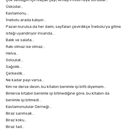
Üsküdar…
Kastamonu…
İnebolu arada kalıyor…
Pazarı kurulsa da her daim, sayfaları çevirdikçe İnebolu’ya gitme
isteği uyandırıyor insanda…
Balık ve salata…
Rakı olmaz ise olmaz…
Helva…
Solculuk…
Sağcılık…
Çerkeslik…
Ne kadar payı varsa…
Kim ne derse desin, bu kitabın benimle işi bitti diyemem…
Binlerce kitabın benimle işi bitmediğine göre, bu kitabın da
benimle işi bitmedi…
Kastamonulular Derneği…
Biraz sarımsak…
Biraz koku…
Biraz tad…