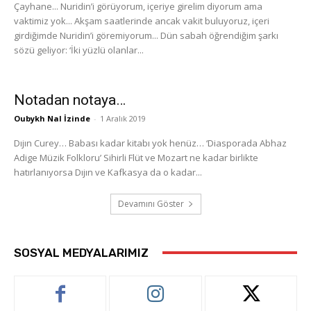
Çayhane... Nuridin’i görüyorum, içeriye girelim diyorum ama
vaktimiz yok... Akşam saatlerinde ancak vakit buluyoruz, içeri
girdiğimde Nuridin’i göremiyorum... Dün sabah öğrendiğim şarkı
sözü geliyor: ‘İki yüzlü olanlar...
Notadan notaya…
Oubykh Nal İzinde
-
1 Aralık 2019
Dıjın Curey… Babası kadar kitabı yok henüz… ‘Diasporada Abhaz
Adige Müzik Folkloru’ Sihirli Flüt ve Mozart ne kadar birlikte
hatırlanıyorsa Dıjın ve Kafkasya da o kadar...
Devamını Göster
SOSYAL MEDYALARIMIZ