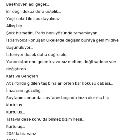
Beethoven adı geçer…
Bir değil dokuz defa üstelik…
Yeşil ceket ile ses duyulmaz…
Alkış hiç…
Şark hizmetini, Paris banliyösünde tamamlayan…
İspanyolca konuşan ülkelerde değişim buraya gelir mi diye
düşünülüyor…
İsteniyor desek daha doğru olur…
Yunanistan’dan gelen kravatsız meltem değil sadece yön
değiştiren…
Kars ve Genç’ler!
At sırtında gidilen taş binaları örten kar kokusu cabası…
İmzasının güzelliği…
Sayfanın sonunda, sayfanın başında imza olur mu hiç…
Kurtuluş…
Kurtuluş…
Tatavla dese konu da bilmez bizim nesil…
Kurtuluş…
206’da biz varız…