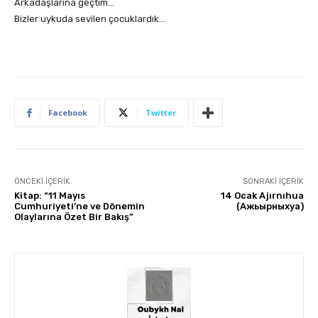
Arkadaşlarına geçtim…
Bizler uykuda sevilen çocuklardık…
Facebook
Twitter
ÖNCEKI İÇERIK
SONRAKI İÇERIK
Kitap: “11 Mayıs
14 Ocak Ajırnıhua
Cumhuriyeti’ne ve Dönemin
(Ажьырныхуа)
Olaylarına Özet Bir Bakış”