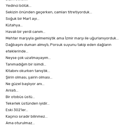
Yedinci bölük…
Sekizin önünden geçerken, camları titretiyorduk…
Soğuk bir Mart ayı…
Kütahya…
Havalı bir yerdi canım…
Mehter marşıyla gelmemiştik ama İzmir marşı ile uğurlanıyorduk…
Dağbaşını duman almıştı, Porsuk suyunu takip eden dağların
eteklerinde…
Neyse çok uzatmayayım…
Tanımadığım bir isimdi…
Kitabını okurken tanıştık…
Şiirin olması, şairin olması…
Ne güzel başlıyor anı…
Anlatı…
Bir otobüs üstü…
Tekerlek üstünden iyidir…
Eski 302’ler…
Kaçıncı sıradır bilinmez…
Ama oturulmaz…