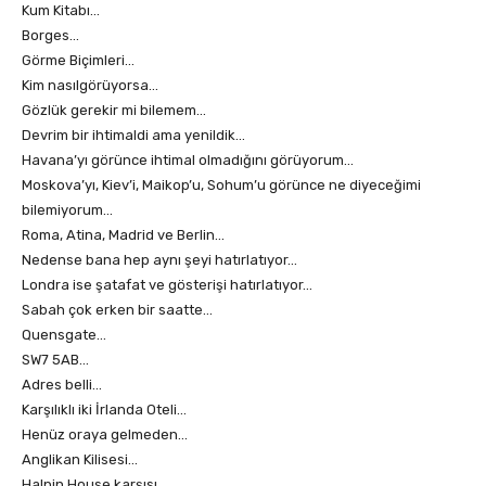
Kum Kitabı…
Borges…
Görme Biçimleri…
Kim nasılgörüyorsa…
Gözlük gerekir mi bilemem…
Devrim bir ihtimaldi ama yenildik…
Havana’yı görünce ihtimal olmadığını görüyorum…
Moskova’yı, Kiev’i, Maikop’u, Sohum’u görünce ne diyeceğimi
bilemiyorum…
Roma, Atina, Madrid ve Berlin…
Nedense bana hep aynı şeyi hatırlatıyor…
Londra ise şatafat ve gösterişi hatırlatıyor…
Sabah çok erken bir saatte…
Quensgate…
SW7 5AB…
Adres belli…
Karşılıklı iki İrlanda Oteli…
Henüz oraya gelmeden…
Anglikan Kilisesi…
Halpin House karşısı…