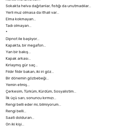
Sokakta helva dağıtanlar, fıstığı da unutmadılar…
Yerli muz olmasa da ithali var…
Elma kokmayan…
Tadı olmayan…
*
Dipnot ile başlıyor…
Kapakta, bir megafon…
Yan bir bakış…
Kapak arkası…
Kırlaşmış gür saç…
Fıldır fıldır bakan, iki iri göz…
Bir dönemin gözbebeği…
Yemin etmiş…
Çerkesim, Türküm, Kürdüm, Sosyalistim…
İlk üçü sarı, sonuncu kırmızı…
Rengi belli eder mi, bilmiyorum…
Rengi belli…
Saati dolduran…
On iki kişi…