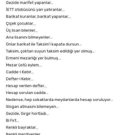
Gezide marifet yapanlar…
İETT otobüsünü yan yatıranlar…
Barikat kuranlar, barikat yapanlar…
Çiçek çocuklar…
Üç lisan bilenler…
Ana lisanını bilmeyenler…
Onlar barikat ile Taksim’i kapata dursun…
Taksim, çoktan suyun taksim edildiği yer olmuş…
Ermeni mezarlığı yer bulmuş…
Mezar üstü eylem…
Cadde-i Kebir…
Defter-i Kebir…
Hesap verilen defter…
Hesap sorulan cadde…
Nedense, hep sokaklarda meydanlarda hesap soruluyor…
Slogan atmasını bilemeyen…
Gezide, Gırgır hortladı…
Bi Fırt…
Renkli bayraklar…
Renkli merdivenler…