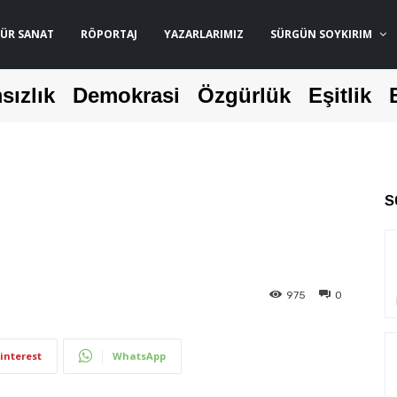
ÜR SANAT
RÖPORTAJ
YAZARLARIMIZ
SÜRGÜN SOYKIRIM
sızlık
Demokrasi
Özgürlük
Eşitlik
S
975
0
interest
WhatsApp