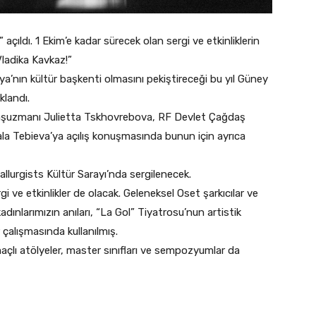
ıldı. 1 Ekim’e kadar sürecek olan sergi ve etkinliklerin
Vladika Kavkaz!”
a’nın kültür başkenti olmasını pekiştireceği bu yıl Güney
klandı.
başuzmanı Julietta Tskhovrebova, RF Devlet Çağdaş
la Tebieva’ya açılış konuşmasında bunun için ayrıca
llurgists Kültür Sarayı’nda sergilenecek.
i ve etkinlikler de olacak. Geleneksel Oset şarkıcılar ve
kadınlarımızın anıları, “La Gol” Tiyatrosu’nun artistik
çalışmasında kullanılmış.
çlı atölyeler, master sınıfları ve sempozyumlar da