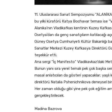
11. Uluslararası Sanat Sempozyumu “ALANİKA” aç
bu yılki küratörü Katya Bochavar teması ise “
Alanika’nın Vladikafkas kentinin Kuzey Kafkasy
Osetya’dan da genç sanatçıların katılacağı açı
Güney Osetya Cumhuriyeti Kültür Bakanlığı 
Sanatlar Merkezi Kuzey Kafkasya Direktörü Ga
teşekkür etti.
Ana sergi “İç Manifesto” Vladikavkaz’daki Meta
Bunun yanı sıra yerel temalı pek çok başka serg
masal anlatıcıları da gösteri yapacaklar; yaşlı 
direktörü Natalia Pshenichnikova deneysel bir 
Her zaman olduğu gibi yine pek çok eğitim ama
gerçekleştirilecek.
Madina Bazrova