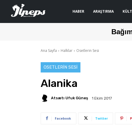
HABER
ARAŞTIRMA
KÜLT
Bağım
Ana Sayfa
Halklar
Osetlerin Sesi
OSETLERIN SESI
Alanika
Atsætı Ufuk Güneş
1 Ekim 2017
Facebook
Twitter
P