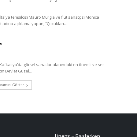
İtalya temsilcisi Mauro Murgia ve flüt sanatçısı Monica
t adına açıklama yapan, “Çocukları...
’
 Kafkasya’da görsel sanatlar alanındaki en önemli ve ses
in Devlet Güzel...
vamını Göster
Jineps – Başlarken