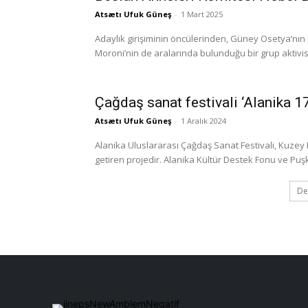
Atsætı Ufuk Güneş
-
1 Mart 2025
Adaylık girişiminin öncülerinden, Güney Osetya’nın 
Moroni’nin de aralarında bulunduğu bir grup aktivis
Çağdaş sanat festivali ‘Alanika 17
Atsætı Ufuk Güneş
-
1 Aralık 2024
Alanika Uluslararası Çağdaş Sanat Festivali, Kuzey
getiren projedir. Alanika Kültür Destek Fonu ve Puşk
De