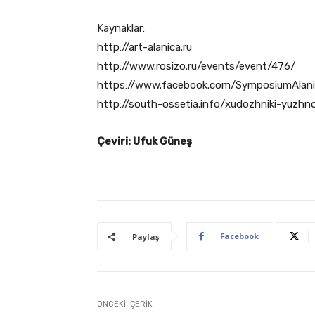
Kaynaklar:
http://art-alanica.ru
http://www.rosizo.ru/events/event/476/
https://www.facebook.com/SymposiumAlan
http://south-ossetia.info/xudozhniki-yuzhno
Çeviri: Ufuk Güneş
Facebook
Paylaş
ÖNCEKI İÇERIK