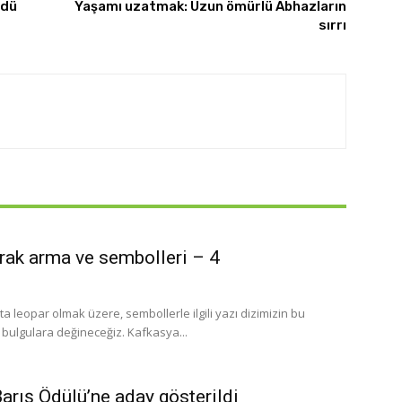
ndü
Yaşamı uzatmak: Uzun ömürlü Abhazların
sırrı
rak arma ve sembolleri – 4
a leopar olmak üzere, sembollerle ilgili yazı dizimizin bu
i bulgulara değineceğiz. Kafkasya...
arış Ödülü’ne aday gösterildi