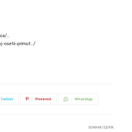
ica/…
j-osetii-primut…/
Twitter
Pinterest
WhatsApp
SONRAKI İÇERIK