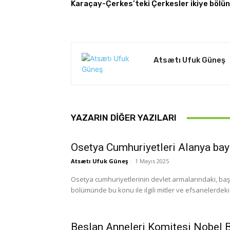
Karaçay-Çerkes’teki Çerkesler ikiye bölü
Atsætı Ufuk Güneş
YAZARIN DIĞER YAZILARI
Osetya Cumhuriyetleri Alanya bay
Atsætı Ufuk Güneş
-
1 Mayıs 2025
Osetya cumhuriyetlerinin devlet armalarındaki, başt
bölümünde bu konu ile ilgili mitler ve efsanelerdek
Beslan Anneleri Komitesi Nobel B