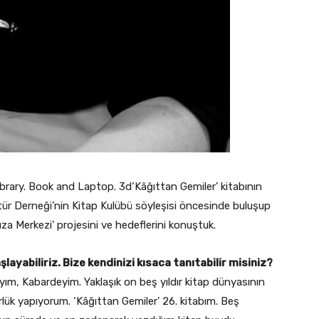
brary. Book and Laptop. 3d‘Kâğıttan Gemiler’ kitabının
ltür Derneği’nin Kitap Kulübü söyleşisi öncesinde buluşup
ıza Merkezi’ projesini ve hedeflerini konuştuk.
layabiliriz. Bize kendinizi kısaca tanıtabilir misiniz?
m, Kabardeyim. Yaklaşık on beş yıldır kitap dünyasının
rlük yapıyorum. ‘Kâğıttan Gemiler’ 26. kitabım. Beş