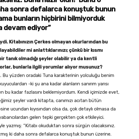
aha sonra defalarca konuştuk bunun
ama bunların hiçbirini bilmiyorduk
ya devam ediyor”
ydi. Kitabınızın Çerkes olmayan okurlarından bu
yabildiler mi anlattıklarınızı; çünkü bir kısmı
 tanık olmadığı şeyler olabilir ya da kentli
yorlar, bunlarla ilgili yorumlar alıyor musunuz?
m. Bu yüzden oradaki Tuna karakterinin yolculuğu benim
yuculardan -ki şu ana kadar alanların sanırım yarısı
en bu kadar fazlasını beklemiyordum. Kendi içimizde evet,
miz şeyler vardı kitapta, canımızı acıtan bütün
epsine ucundan kıyısından olsa da, çok detaylı olmasa da
yabancılardan gelen tepki gerçekten çok etkileyici.
e yazmış: “Kitabı okuduktan sonra sürgün olacaksınız.
zmış ki daha sonra defalarca konuştuk bunun üzerine.