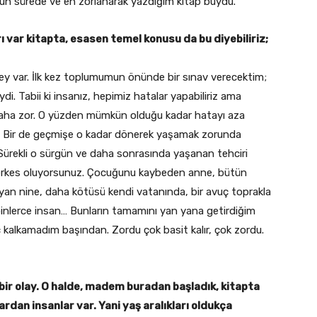
zun sürede ve en zorlanarak yazdığım kitap buydu.
 var kitapta, esasen temel konusu da bu diyebiliriz;
ey var. İlk kez toplumumun önünde bir sınav verecektim;
i. Tabii ki insanız, hepimiz hatalar yapabiliriz ama
daha zor. O yüzden mümkün olduğu kadar hatayı aza
ni. Bir de geçmişe o kadar dönerek yaşamak zorunda
… Sürekli o sürgün ve daha sonrasında yaşanan tehciri
 herkes oluyorsunuz. Çocuğunu kaybeden anne, bütün
yan nine, daha kötüsü kendi vatanında, bir avuç toprakla
binlerce insan… Bunların tamamını yan yana getirdiğim
lkamadım başından. Zordu çok basit kalır, çok zordu.
 bir olay. O halde, madem buradan başladık, kitapta
dan insanlar var. Yani yaş aralıkları oldukça