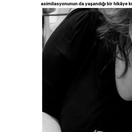
asimilasyonunun da yaşandığı bir hikâye k