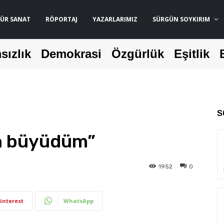
ÜR SANAT
RÖPORTAJ
YAZARLARIMIZ
SÜRGÜN SOYKIRIM
sızlık
Demokrasi
Özgürlük
Eşitlik
S
en büyüdüm”
1952
0
interest
WhatsApp