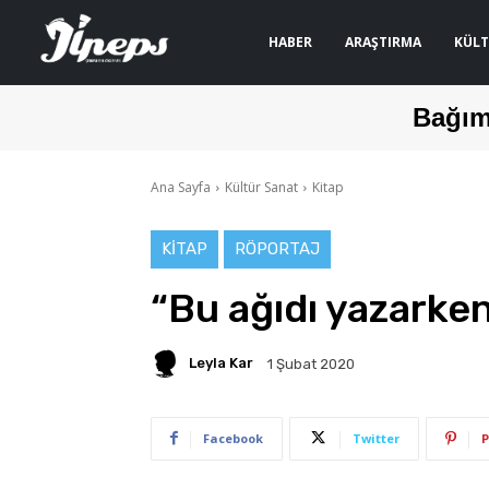
HABER
ARAŞTIRMA
KÜLT
Bağım
Ana Sayfa
Kültür Sanat
Kitap
KITAP
RÖPORTAJ
“Bu ağıdı yazark
Leyla Kar
1 Şubat 2020
Facebook
Twitter
P