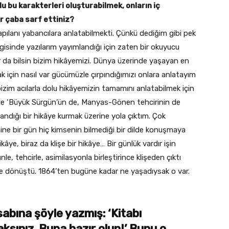
du bu karakterleri oluşturabilmek, onların iç
ir çaba sarf ettiniz?
apılanı yabancılara anlatabilmekti. Çünkü dediğim gibi pek
gisinde yazılarım yayımlandığı için zaten bir okuyucu
r da bilsin bizim hikâyemizi. Dünya üzerinde yaşayan en
 için nasıl var gücümüzle çırpındığımızı onlara anlatayım
izim acılarla dolu hikâyemizin tamamını anlatabilmek için
nde ‘Büyük Sürgün’ün de, Manyas-Gönen tehcirinin de
ığı bir hikâye kurmak üzerine yola çıktım. Çok
 nine bir gün hiç kimsenin bilmediği bir dilde konuşmaya
âye, biraz da klişe bir hikâye… Bir günlük vardır işin
e, tehcirle, asimilasyonla birleştirince klişeden çıktı
mize dönüştü. 1864’ten bugüne kadar ne yaşadıysak o var.
bına şöyle yazmış: ‘Kitabı
sınız. Buna hazır olun!’ Bunu o