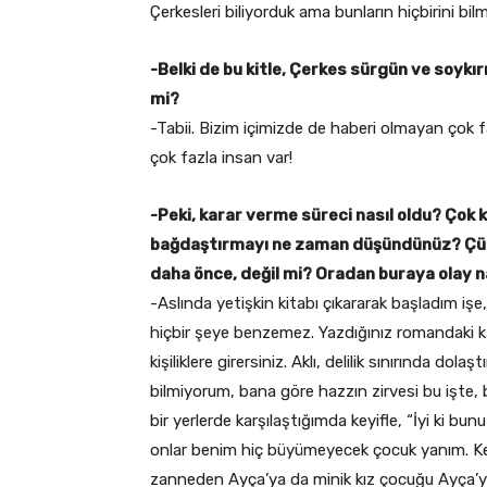
Çerkesleri biliyorduk ama bunların hiçbirini b
-Belki de bu kitle, Çerkes sürgün ve soykırı
mi?
-Tabii. Bizim içimizde de haberi olmayan çok
çok fazla insan var!
-Peki, karar verme süreci nasıl oldu? Çok kl
bağdaştırmayı ne zaman düşündünüz? Çünkü
daha önce, değil mi? Oradan buraya olay na
-Aslında yetişkin kitabı çıkararak başladım
hiçbir şeye benzemez. Yazdığınız romandaki ka
kişiliklere girersiniz. Aklı, delilik sınırında do
bilmiyorum, bana göre hazzın zirvesi bu işte, b
bir yerlerde karşılaştığımda keyifle, “İyi ki bu
onlar benim hiç büyümeyecek çocuk yanım. K
zanneden Ayça’ya da minik kız çocuğu Ayça’ya