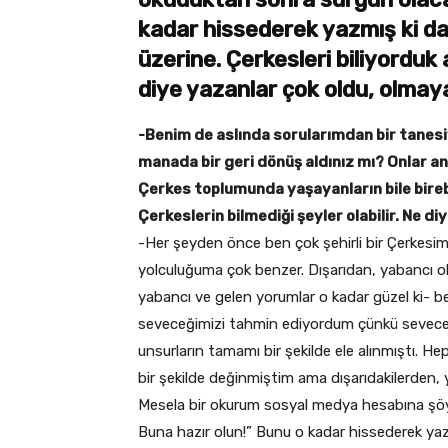
kadar hissederek yazmış ki d
üzerine. Çerkesleri biliyorduk 
diye yazanlar çok oldu, olma
-Benim de aslında sorularımdan bir tanesi
manada bir geri dönüş aldınız mı? Onlar anla
Çerkes toplumunda yaşayanların bile birebir
Çerkeslerin bilmediği şeyler olabilir. Ne di
-Her şeyden önce ben çok şehirli bir Çerkesi
yolculuğuma çok benzer. Dışarıdan, yabancı oku
yabancı ve gelen yorumlar o kadar güzel ki- b
seveceğimizi tahmin ediyordum çünkü seveceği
unsurların tamamı bir şekilde ele alınmıştı. H
bir şekilde değinmiştim ama dışarıdakilerden, 
Mesela bir okurum sosyal medya hesabına şöyl
Buna hazır olun!” Bunu o kadar hissederek ya