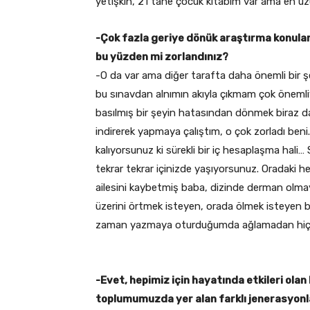
yetişkin, 21 tane çocuk kitabım var ama en u
-Çok fazla geriye dönük araştırma konuları
bu yüzden mi zorlandınız?
-O da var ama diğer tarafta daha önemli bir ş
bu sınavdan alnımın akıyla çıkmam çok önemliyd
basılmış bir şeyin hatasından dönmek biraz 
indirerek yapmaya çalıştım, o çok zorladı be
kalıyorsunuz ki sürekli bir iç hesaplaşma hali
tekrar tekrar içinizde yaşıyorsunuz. Oradaki
ailesini kaybetmiş baba, dizinde derman olma
üzerini örtmek isteyen, orada ölmek isteyen 
zaman yazmaya oturduğumda ağlamadan hiç ka
-Evet, hepimiz için hayatında etkileri olan
toplumumuzda yer alan farklı jenerasyonlar