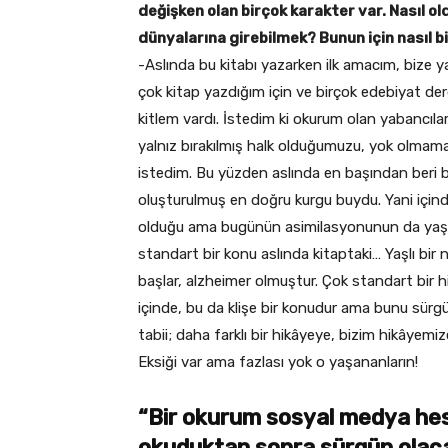
değişken olan birçok karakter var. Nasıl ol
dünyalarına girebilmek? Bunun için nasıl b
-Aslında bu kitabı yazarken ilk amacım, bize y
çok kitap yazdığım için ve birçok edebiyat der
kitlem vardı. İstedim ki okurum olan yabancıla
yalnız bırakılmış halk olduğumuzu, yok olmamak
istedim. Bu yüzden aslında en başından beri b
oluşturulmuş en doğru kurgu buydu. Yani içi
olduğu ama bugünün asimilasyonunun da yaşand
standart bir konu aslında kitaptaki… Yaşlı bir
başlar, alzheimer olmuştur. Çok standart bir hik
içinde, bu da klişe bir konudur ama bunu sürgünl
tabii; daha farklı bir hikâyeye, bizim hikâye
Eksiği var ama fazlası yok o yaşananların!
“Bir okurum sosyal medya hesa
okuduktan sonra sürgün olacak