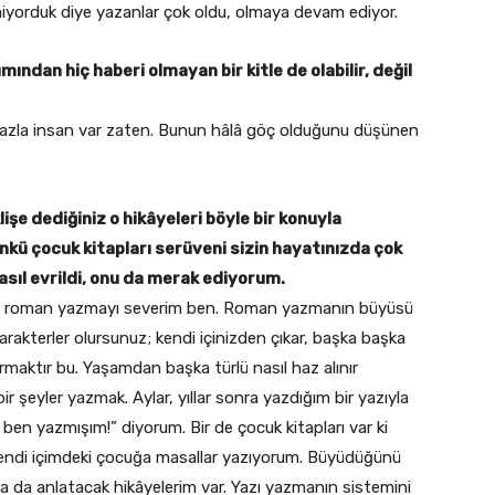
ilmiyorduk diye yazanlar çok oldu, olmaya devam ediyor.
mından hiç haberi olmayan bir kitle de olabilir, değil
 fazla insan var zaten. Bunun hâlâ göç olduğunu düşünen
işe dediğiniz o hikâyeleri böyle bir konuyla
 çocuk kitapları serüveni sizin hayatınızda çok
sıl evrildi, onu da merak ediyorum.
 işe, roman yazmayı severim ben. Roman yazmanın büyüsü
rakterler olursunuz; kendi içinizden çıkar, başka başka
laştırmaktır bu. Yaşamdan başka türlü nasıl haz alınır
ir şeyler yazmak. Aylar, yıllar sonra yazdığım bir yazıyla
nu ben yazmışım!” diyorum. Bir de çocuk kitapları var ki
endi içimdeki çocuğa masallar yazıyorum. Büyüdüğünü
 da anlatacak hikâyelerim var. Yazı yazmanın sistemini