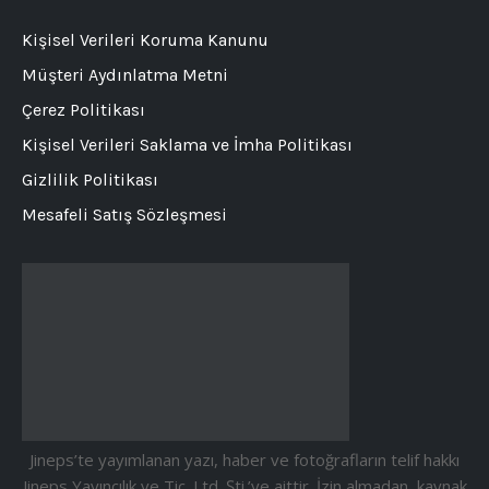
Kişisel Verileri Koruma Kanunu
Müşteri Aydınlatma Metni
Çerez Politikası
Kişisel Verileri Saklama ve İmha Politikası
Gizlilik Politikası
Mesafeli Satış Sözleşmesi
Jineps’te yayımlanan yazı, haber ve fotoğrafların telif hakkı
Jineps Yayıncılık ve Tic. Ltd. Şti.’ye aittir. İzin almadan, kaynak