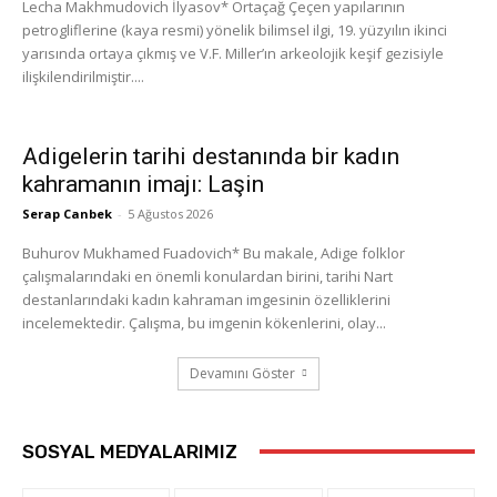
Lecha Makhmudovich İlyasov* Ortaçağ Çeçen yapılarının
petrogliflerine (kaya resmi) yönelik bilimsel ilgi, 19. yüzyılın ikinci
yarısında ortaya çıkmış ve V.F. Miller’ın arkeolojik keşif gezisiyle
ilişkilendirilmiştir....
Adigelerin tarihi destanında bir kadın
kahramanın imajı: Laşin
Serap Canbek
-
5 Ağustos 2026
Buhurov Mukhamed Fuadovich* Bu makale, Adige folklor
çalışmalarındaki en önemli konulardan birini, tarihi Nart
destanlarındaki kadın kahraman imgesinin özelliklerini
incelemektedir. Çalışma, bu imgenin kökenlerini, olay...
Devamını Göster
SOSYAL MEDYALARIMIZ