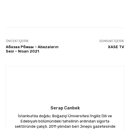
Facebook
Twitter
Pinterest
ÖNCEKI İÇERIK
SONRAKI İÇERIK
Абазаа Рбжьы – Abazaların
XASE TV
Sesi – Nisan 2021
Serap Canbek
İstanbul’da doğdu. Boğaziçi Üniversitesi İngiliz Dili ve
Edebiyatı bölümündeki tahsilinin ardından sigorta
sektöründe çalıştı. 2011 yılından beri Jıneps gazetesinde