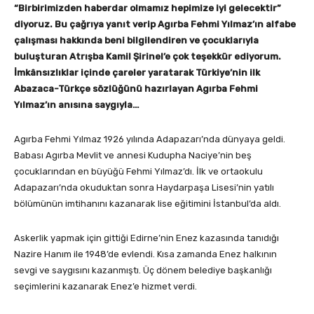
“Birbirimizden haberdar olmamız hepimize iyi gelecektir”
diyoruz. Bu çağrıya yanıt verip Agırba Fehmi Yılmaz’ın alfabe
çalışması hakkında beni bilgilendiren ve çocuklarıyla
buluşturan Atrışba Kamil Şirinel’e çok teşekkür ediyorum.
İmkânsızlıklar içinde çareler yaratarak Türkiye’nin ilk
Abazaca-Türkçe sözlüğünü hazırlayan Agırba Fehmi
Yılmaz’ın anısına saygıyla…
Agırba Fehmi Yılmaz 1926 yılında Adapazarı’nda dünyaya geldi.
Babası Agırba Mevlit ve annesi Kudupha Naciye’nin beş
çocuklarından en büyüğü Fehmi Yılmaz’dı. İlk ve ortaokulu
Adapazarı’nda okuduktan sonra Haydarpaşa Lisesi’nin yatılı
bölümünün imtihanını kazanarak lise eğitimini İstanbul’da aldı.
Askerlik yapmak için gittiği Edirne’nin Enez kazasında tanıdığı
Nazire Hanım ile 1948’de evlendi. Kısa zamanda Enez halkının
sevgi ve saygısını kazanmıştı. Üç dönem belediye başkanlığı
seçimlerini kazanarak Enez’e hizmet verdi.