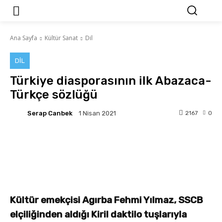
Ana Sayfa
Kültür Sanat
Dil
DIL
Türkiye diasporasının ilk Abazaca-
Türkçe sözlüğü
Serap Canbek
2167
0
1 Nisan 2021
Facebook
Twitter
Pinterest
Kültür emekçisi Agırba Fehmi Yılmaz, SSCB
elçiliğinden aldığı Kiril daktilo tuşlarıyla