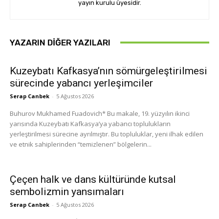
yayın kurulu üyesidir.
YAZARIN DIĞER YAZILARI
Kuzeybatı Kafkasya’nın sömürgeleştirilmesi
sürecinde yabancı yerleşimciler
Serap Canbek
-
5 Ağustos 2026
Buhurov Mukhamed Fuadovich* Bu makale, 19. yüzyılın ikinci
yarısında Kuzeybatı Kafkasya’ya yabancı toplulukların
yerleştirilmesi sürecine ayrılmıştır. Bu topluluklar, yeni ilhak edilen
ve etnik sahiplerinden “temizlenen” bölgelerin...
Çeçen halk ve dans kültüründe kutsal
sembolizmin yansımaları
Serap Canbek
-
5 Ağustos 2026