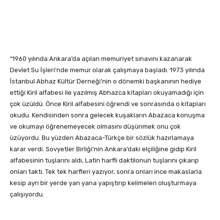
“1960 yılında Ankara’da açılan memuriyet sınavını kazanarak
Devlet Su İşleri’nde memur olarak çalışmaya başladı. 1973 yılında
İstanbul Abhaz Kültür Derneği’nin o dönemki başkanının hediye
ettiği Kiril alfabesi ile yazılmış Abhazca kitapları okuyamadığı için
çok üzüldü. Önce Kiril alfabesini öğrendi ve sonrasında o kitapları
okudu. Kendisinden sonra gelecek kuşakların Abazaca konuşma
ve okumayı öğrenemeyecek olmasını düşünmek onu çok
üzüyordu. Bu yüzden Abazaca-Türkçe bir sözlük hazırlamaya
karar verdi. Sovyetler Birliği’nin Ankara’daki elçiliğine gidip Kiril
alfabesinin tuşlarını aldı, Latin harfli daktilonun tuşlarını çıkarıp
onları taktı. Tek tek harfleri yazıyor, sonra onları ince makaslarla
kesip ayrı bir yerde yan yana yapıştırıp kelimeleri oluşturmaya
çalışıyordu.