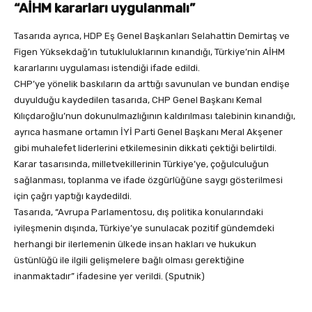
“AİHM kararları uygulanmalı”
Tasarıda ayrıca, HDP Eş Genel Başkanları Selahattin Demirtaş ve
Figen Yüksekdağ’ın tutukluluklarının kınandığı, Türkiye’nin AİHM
kararlarını uygulaması istendiği ifade edildi.
CHP’ye yönelik baskıların da arttığı savunulan ve bundan endişe
duyulduğu kaydedilen tasarıda, CHP Genel Başkanı Kemal
Kılıçdaroğlu’nun dokunulmazlığının kaldırılması talebinin kınandığı,
ayrıca hasmane ortamın İYİ Parti Genel Başkanı Meral Akşener
gibi muhalefet liderlerini etkilemesinin dikkati çektiği belirtildi.
Karar tasarısında, milletvekillerinin Türkiye’ye, çoğulculuğun
sağlanması, toplanma ve ifade özgürlüğüne saygı gösterilmesi
için çağrı yaptığı kaydedildi.
Tasarıda, “Avrupa Parlamentosu, dış politika konularındaki
iyileşmenin dışında, Türkiye’ye sunulacak pozitif gündemdeki
herhangi bir ilerlemenin ülkede insan hakları ve hukukun
üstünlüğü ile ilgili gelişmelere bağlı olması gerektiğine
inanmaktadır” ifadesine yer verildi. (Sputnik)