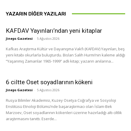
YAZARIN DIĞER YAZILARI
KAFDAV Yayınları’ndan yeni kitaplar
Jineps Gazetesi
-
5 Ağustos 2026
Kafkas Araştırma Kültür ve Dayanışma Vakfı (KAFDAV) Yayınları, beş
yeni kitabı okurlarla buluşturdu. Bislan Salih Hurmi’nin kaleme aldığı
“Yaşanmış Zamanlar 1965-1999” adlı kitap; yazarın anılarına...
6 ciltte Oset soyadlarının kökeni
Jineps Gazetesi
-
5 Ağustos 2026
Rusya Bilimler Akademisi, Kuzey Osetya Coğrafya ve Sosyoloji
Enstitüsü Etnoloji Bölümü’nde başaraştırmacı olan İslam-Bek
Marzoev, Oset soyadlarının kökenleri üzerine hazırladığı altı ciltlik
araştırmasını tanıttı. Eserde...