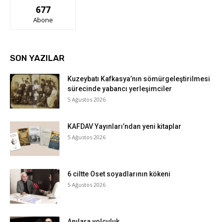
677
Abone
SON YAZILAR
Kuzeybatı Kafkasya’nın sömürgeleştirilmesi
sürecinde yabancı yerleşimciler
5 Ağustos 2026
KAFDAV Yayınları’ndan yeni kitaplar
5 Ağustos 2026
6 ciltte Oset soyadlarının kökeni
5 Ağustos 2026
Anılara yolculuk