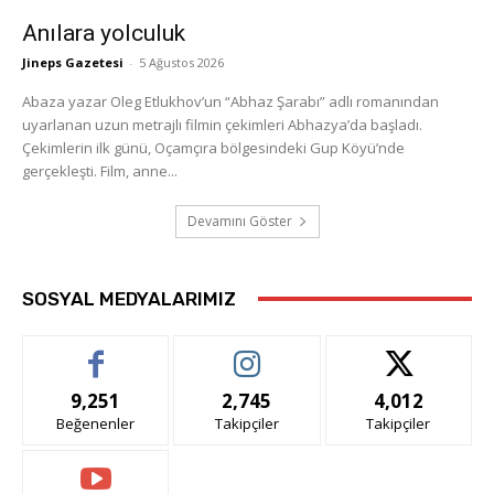
Anılara yolculuk
Jineps Gazetesi
-
5 Ağustos 2026
Abaza yazar Oleg Etlukhov’un “Abhaz Şarabı” adlı romanından
uyarlanan uzun metrajlı filmin çekimleri Abhazya’da başladı.
Çekimlerin ilk günü, Oçamçıra bölgesindeki Gup Köyü’nde
gerçekleşti. Film, anne...
Devamını Göster
SOSYAL MEDYALARIMIZ
9,251
2,745
4,012
Beğenenler
Takipçiler
Takipçiler