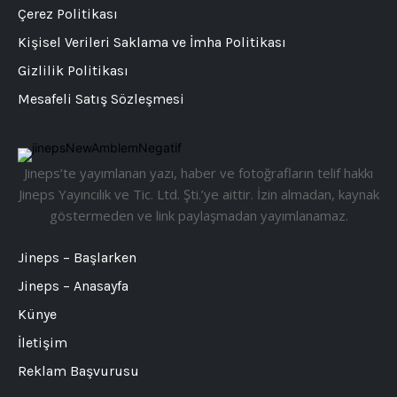
Çerez Politikası
Kişisel Verileri Saklama ve İmha Politikası
Gizlilik Politikası
Mesafeli Satış Sözleşmesi
Jineps’te yayımlanan yazı, haber ve fotoğrafların telif hakkı
Jineps Yayıncılık ve Tic. Ltd. Şti.’ye aittir. İzin almadan, kaynak
göstermeden ve link paylaşmadan yayımlanamaz.
Jineps – Başlarken
Jineps – Anasayfa
Künye
İletişim
Reklam Başvurusu