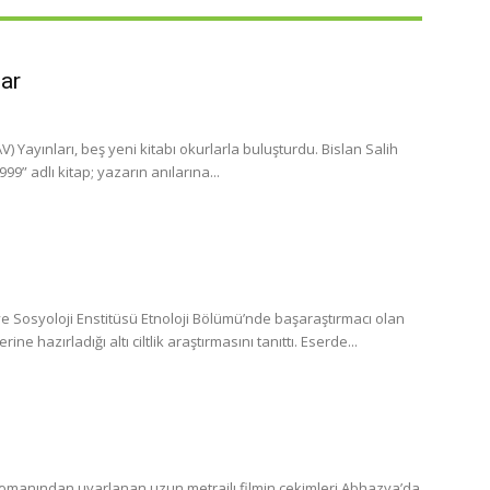
lar
 Yayınları, beş yeni kitabı okurlarla buluşturdu. Bislan Salih
” adlı kitap; yazarın anılarına...
 Sosyoloji Enstitüsü Etnoloji Bölümü’nde başaraştırmacı olan
 hazırladığı altı ciltlik araştırmasını tanıttı. Eserde...
romanından uyarlanan uzun metrajlı filmin çekimleri Abhazya’da