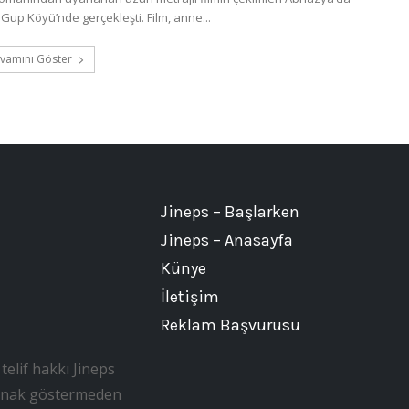
Gup Köyü’nde gerçekleşti. Film, anne...
vamını Göster
Jineps – Başlarken
Jineps – Anasayfa
Künye
İletişim
Reklam Başvurusu
telif hakkı Jineps
, kaynak göstermeden