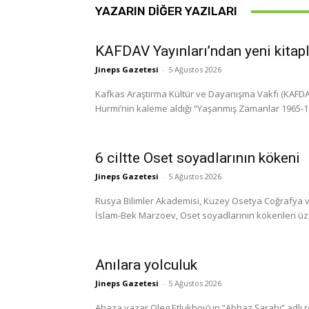
YAZARIN DIĞER YAZILARI
KAFDAV Yayınları’ndan yeni kitap
Jineps Gazetesi
-
5 Ağustos 2026
Kafkas Araştırma Kültür ve Dayanışma Vakfı (KAFDAV)
Hurmi’nin kaleme aldığı “Yaşanmış Zamanlar 1965-1999
6 ciltte Oset soyadlarının kökeni
Jineps Gazetesi
-
5 Ağustos 2026
Rusya Bilimler Akademisi, Kuzey Osetya Coğrafya ve
İslam-Bek Marzoev, Oset soyadlarının kökenleri üzerine
Anılara yolculuk
Jineps Gazetesi
-
5 Ağustos 2026
Abaza yazar Oleg Etlukhov’un “Abhaz Şarabı” adlı 