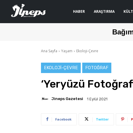
HABER
ARAŞTIRMA
KÜLT
Bağım
Ana Sayfa
Yaşam
Ekoloji-Çevre
EKOLOJI-ÇEVRE
FOTOĞRAF
‘Yeryüzü Fotoğrafl
Jineps Gazetesi
1 Eylül 2021
Facebook
Twitter
P