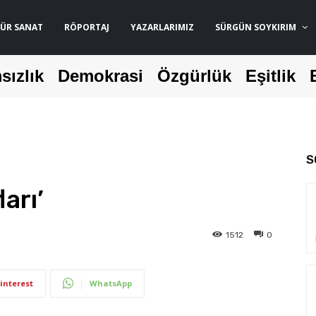
ÜR SANAT
RÖPORTAJ
YAZARLARIMIZ
SÜRGÜN SOYKIRIM
sızlık
Demokrasi
Özgürlük
Eşitlik
S
arı’
1512
0
interest
WhatsApp