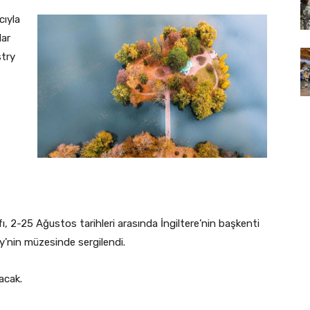
cıyla
lar
stry
, 2-25 Ağustos tarihleri ​​arasında İngiltere’nin başkenti
y’nin müzesinde sergilendi.
acak.