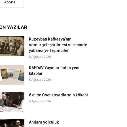
Abone
ON YAZILAR
Kuzeybatı Kafkasya’nın
sömürgeleştirilmesi sürecinde
yabancı yerleşimciler
5 Ağustos 2026
KAFDAV Yayınları’ndan yeni
kitaplar
5 Ağustos 2026
6 ciltte Oset soyadlarının kökeni
5 Ağustos 2026
Anılara yolculuk