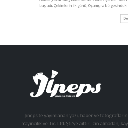
başladı. Çekimlerin ilk günü, Oçamçıra bölgesindeki 
De
Jineps’te yayımlanan yazı, haber ve fotoğrafların 
Yayıncılık ve Tic. Ltd. Şti.’ye aittir. İzin almadan