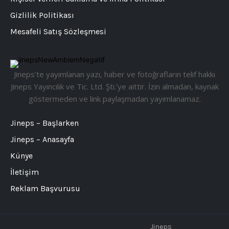
Gizlilik Politikası
Mesafeli Satış Sözleşmesi
Jineps’te yayımlanan yazı, haber ve fotoğrafların telif hakkı
Jineps Yayıncılık ve Tic. Ltd. Şti.’ye aittir. İzin almadan, kaynak
göstermeden ve link paylaşmadan yayımlanamaz.
Jineps – Başlarken
Jineps – Anasayfa
Künye
İletişim
Reklam Başvurusu
Jineps