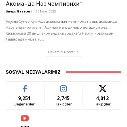
Акоманда Нарҭ чемпионхит
Jineps Gazetesi
-
15 Nisan 2025
Аҧсны Супер Куп Ашьапылампыл Чемпионат аҿы, акоманда
Нарҭ аиааира агыит. Афинал мач, Динамо астадиум аҿы,
Хәажәкрамза 20 амш, акомандақәа Ерцахәы’и Нарҭ’и ирыбжьан.
Ҭашәарада инҵәаз 90...
Devamını Göster
SOSYAL MEDYALARIMIZ
9,251
2,745
4,012
Beğenenler
Takipçiler
Takipçiler