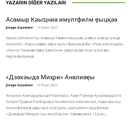
YAZARIN DIĞER YAZILARI
Асҭамыр Кәыҵниа имултфилм ҿыцқәа
Jineps Gazetesi
-
15 Nisan 2025
Амультипликатор Асәамыр Кәыәниа мышқәак раәхьа ахәыҷы рацәа
еизигеит. Иара иаәиәаз аәсуа мультфильмқәа әба: «Риәа алегендеи»,
«Ахьча Чаҳмаәи Аәсәаа Қәамзачи» рәыргараәы азал азна әәын.
Амульфильмқәа...
«Дзакәыда Миҳри» Анҭалиаҿы
Jineps Gazetesi
-
15 Nisan 2025
Анҭалиа Азиндырҩыцәа Рнаплакы, Аҳәса Рзинқәа Ауаажәларратә
Хаҵеи-Ҧҳәыси Реиҟарара Акомиссиа еиҿнакааз, Аҳәса ирызку
Акинофилмқәа цәыргара иҭагӡаны, адокументард фильм
«Дзакәыда Миҳри» гьы иыубарҭан. Хәажәкрамза 13 рзы,...