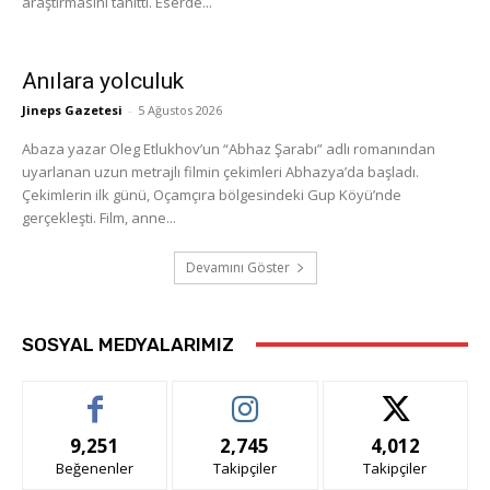
araştırmasını tanıttı. Eserde...
Anılara yolculuk
Jineps Gazetesi
-
5 Ağustos 2026
Abaza yazar Oleg Etlukhov’un “Abhaz Şarabı” adlı romanından
uyarlanan uzun metrajlı filmin çekimleri Abhazya’da başladı.
Çekimlerin ilk günü, Oçamçıra bölgesindeki Gup Köyü’nde
gerçekleşti. Film, anne...
Devamını Göster
SOSYAL MEDYALARIMIZ
9,251
2,745
4,012
Beğenenler
Takipçiler
Takipçiler