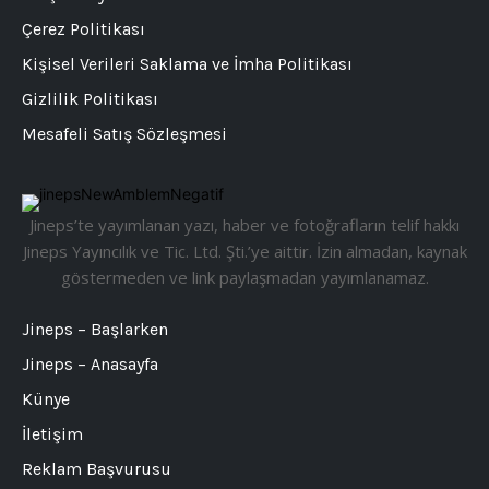
Çerez Politikası
Kişisel Verileri Saklama ve İmha Politikası
Gizlilik Politikası
Mesafeli Satış Sözleşmesi
Jineps’te yayımlanan yazı, haber ve fotoğrafların telif hakkı
Jineps Yayıncılık ve Tic. Ltd. Şti.’ye aittir. İzin almadan, kaynak
göstermeden ve link paylaşmadan yayımlanamaz.
Jineps – Başlarken
Jineps – Anasayfa
Künye
İletişim
Reklam Başvurusu