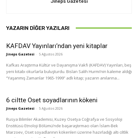
Jineps Gazetesi
YAZARIN DIĞER YAZILARI
KAFDAV Yayınları’ndan yeni kitaplar
Jineps Gazetesi
-
5 Ağustos 2026
Kafkas Araştırma Kültür ve Dayanışma Vakfı (KAFDAV) Yayınları, beş
yeni kitabı okurlarla buluşturdu. Bislan Salih Hurmi’nin kaleme aldığı
“Yaşanmış Zamanlar 1965-1999” adlı kitap; yazarın anılarına...
6 ciltte Oset soyadlarının kökeni
Jineps Gazetesi
-
5 Ağustos 2026
Rusya Bilimler Akademisi, Kuzey Osetya Coğrafya ve Sosyoloji
Enstitüsü Etnoloji Bölümü’nde başaraştırmacı olan İslam-Bek
Marzoev, Oset soyadlarının kökenleri üzerine hazırladığı altı ciltlik