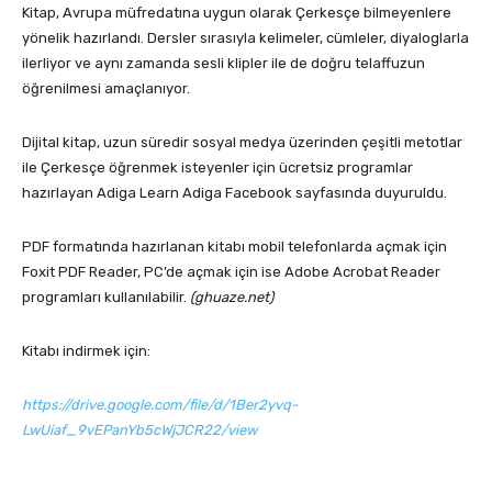
Kitap, Avrupa müfredatına uygun olarak Çerkesçe bilmeyenlere
yönelik hazırlandı. Dersler sırasıyla kelimeler, cümleler, diyaloglarla
ilerliyor ve aynı zamanda sesli klipler ile de doğru telaffuzun
öğrenilmesi amaçlanıyor.
Dijital kitap, uzun süredir sosyal medya üzerinden çeşitli metotlar
ile Çerkesçe öğrenmek isteyenler için ücretsiz programlar
hazırlayan Adiga Learn Adiga Facebook sayfasında duyuruldu.
PDF formatında hazırlanan kitabı mobil telefonlarda açmak için
Foxit PDF Reader, PC’de açmak için ise Adobe Acrobat Reader
programları kullanılabilir.
(ghuaze.net)
Kitabı indirmek için:
https://drive.google.com/file/d/1Ber2yvq-
LwUiaf_9vEPanYb5cWjJCR22/view