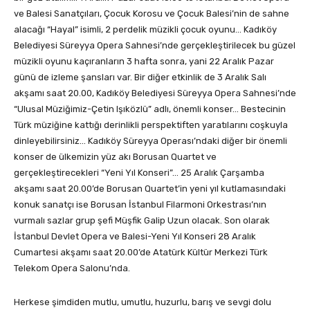
ve Balesi Sanatçıları, Çocuk Korosu ve Çocuk Balesi’nin de sahne
alacağı “Hayal” isimli, 2 perdelik müzikli çocuk oyunu… Kadıköy
Belediyesi Süreyya Opera Sahnesi’nde gerçekleştirilecek bu güzel
müzikli oyunu kaçıranların 3 hafta sonra, yani 22 Aralık Pazar
günü de izleme şansları var. Bir diğer etkinlik de 3 Aralık Salı
akşamı saat 20.00, Kadıköy Belediyesi Süreyya Opera Sahnesi’nde
“Ulusal Müziğimiz-Çetin Işıközlü” adlı, önemli konser… Bestecinin
Türk müziğine kattığı derinlikli perspektiften yaratılarını coşkuyla
dinleyebilirsiniz… Kadıköy Süreyya Operası’ndaki diğer bir önemli
konser de ülkemizin yüz akı Borusan Quartet ve
gerçekleştirecekleri “Yeni Yıl Konseri”… 25 Aralık Çarşamba
akşamı saat 20.00’de Borusan Quartet’in yeni yıl kutlamasındaki
konuk sanatçı ise Borusan İstanbul Filarmoni Orkestrası’nın
vurmalı sazlar grup şefi Müşfik Galip Uzun olacak. Son olarak
İstanbul Devlet Opera ve Balesi-Yeni Yıl Konseri 28 Aralık
Cumartesi akşamı saat 20.00’de Atatürk Kültür Merkezi Türk
Telekom Opera Salonu’nda.
Herkese şimdiden mutlu, umutlu, huzurlu, barış ve sevgi dolu