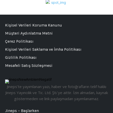
Kişisel Verileri Koruma Kanunu
Müşteri Aydınlatma Metni
Çerez Politikası
Kişisel Verileri Saklama ve İmha Politikası
Gizlilik Politikası
Mesafeli Satış Sözleşmesi
Jineps’te yayımlanan yazı, haber ve fotoğrafların telif hakkı
Jineps Yayıncılık ve Tic. Ltd. Şti.’ye aittir. İzin almadan, kaynak
göstermeden ve link paylaşmadan yayımlanamaz.
Jineps – Başlarken