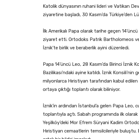
Katolik dünyasının ruhani lideri ve Vatikan D
ziyaretine başladı, 30 Kasım’da Türkiye’den Lü
İlk Amerikalı Papa olarak tarihe geçen 14’üncü 
ziyaret etti. Ortodoks Patrik Bartholomeos ve 
İznik’te birlik ve beraberlik ayini düzenledi.
Papa 14’üncü Leo, 28 Kasım’da Birinci İznik 
Bazilikası’ndaki ayine katıldı. İznik Konsili’nin
milyonlarca Hıristiyan tarafından kabul edilen v
ortaya çıktığı toplantı olarak biliniyor.
İznik’in ardından İstanbul’a gelen Papa Leo, c
toplantıyla açtı. Sabah programında ilk olarak
Yeşilköy’deki Mor Efrem Süryani Kadim Ortodoks 
Hıristiyan cemaatlerin temsilcileriyle buluşt