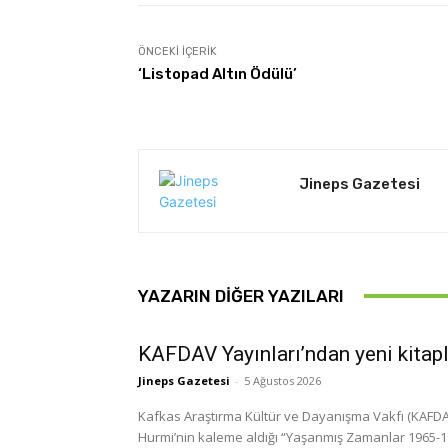
ÖNCEKI İÇERIK
‘Listopad Altın Ödülü’
Jineps Gazetesi
YAZARIN DIĞER YAZILARI
KAFDAV Yayınları’ndan yeni kitap
Jineps Gazetesi
-
5 Ağustos 2026
Kafkas Araştırma Kültür ve Dayanışma Vakfı (KAFDAV)
Hurmi’nin kaleme aldığı “Yaşanmış Zamanlar 1965-1999