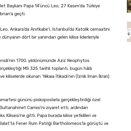
evlet Başkanı Papa 14’üncü Leo, 27 Kasım’da Türkiye
bnan’a geçti.
Leo, Ankara’da Anıtkabir’i, İstanbul’da Katolik cemaatini
dünyanın dört bir yanından gelen kilise liderleriyle
Konsili’nin 1700. yıldönümünde Aziz Neophytos
 gerçekleştiği MS 325 tarihli toplantı, bugün hâlâ
e kiliselerde okunan ‘Nikaia İtikadı’nın (İznik İman İkrarı)
umartesi gününü piskoposlarla gerçekleştirdiği özel
 Sultanahmet Camisi’ni ziyaret etti, ardından
Kilisesi’ne gitti. Papa burada kilise yetkilileri ve
u. Balat’ta Fener Rum Patriği Bartholomeos’la görüştü ve