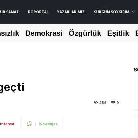
ÜR SANAT
RÖPORTAJ
YAZARLARIMIZ
SÜRGÜN SOYKIRIM
sızlık
Demokrasi
Özgürlük
Eşitlik
S
geçti
256
0
interest
WhatsApp