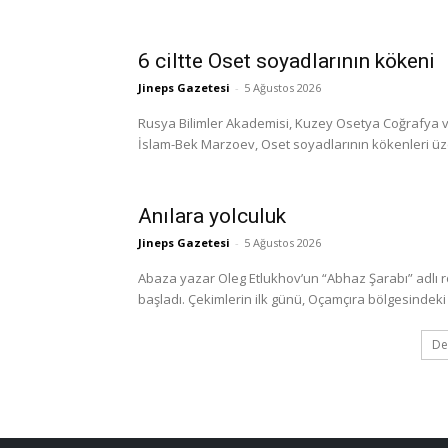
6 ciltte Oset soyadlarının kökeni
Jineps Gazetesi
-
5 Ağustos 2026
Rusya Bilimler Akademisi, Kuzey Osetya Coğrafya ve
İslam-Bek Marzoev, Oset soyadlarının kökenleri üzerine
Anılara yolculuk
Jineps Gazetesi
-
5 Ağustos 2026
Abaza yazar Oleg Etlukhov’un “Abhaz Şarabı” adlı 
başladı. Çekimlerin ilk günü, Oçamçıra bölgesindeki 
De