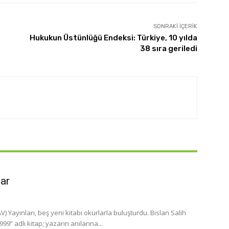
SONRAKI İÇERIK
Hukukun Üstünlüğü Endeksi: Türkiye, 10 yılda
38 sıra geriledi
lar
 Yayınları, beş yeni kitabı okurlarla buluşturdu. Bislan Salih
” adlı kitap; yazarın anılarına...