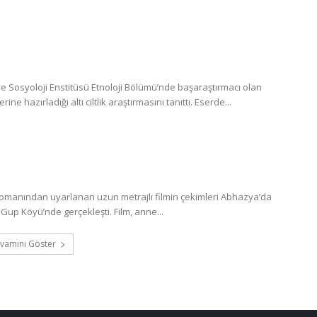
 Sosyoloji Enstitüsü Etnoloji Bölümü’nde başaraştırmacı olan
 hazırladığı altı ciltlik araştırmasını tanıttı. Eserde...
romanından uyarlanan uzun metrajlı filmin çekimleri Abhazya’da
Gup Köyü’nde gerçekleşti. Film, anne...
vamını Göster