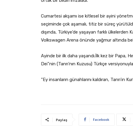
ortak bir bildiri imzaladı.
Cumartesi akşamı ise kitlesel bir ayini yönet
seçiminde çok aşamalı, titiz bir süreç yürütüld
dışında, Türkiye’de yaşayan farklı ülkelerden Kat
Volkswagen Arena önünde yağmur altında bekl
Ayinde bir ilk daha yaşandı.İlk kez bir Papa, H
Dei”nin (Tanrı’nın Kuzusu) Türkçe versiyonuyla
“Ey insanların günahlarını kaldıran, Tanrı’ın Ku
Facebook
Paylaş