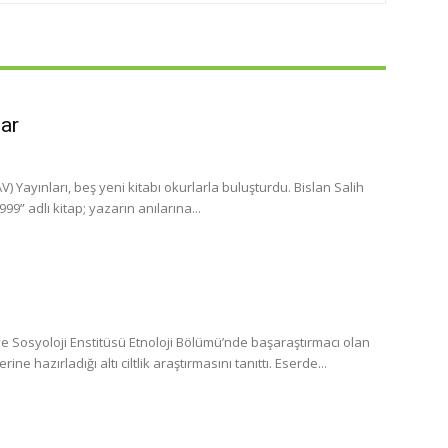
lar
 Yayınları, beş yeni kitabı okurlarla buluşturdu. Bislan Salih
” adlı kitap; yazarın anılarına...
 Sosyoloji Enstitüsü Etnoloji Bölümü’nde başaraştırmacı olan
 hazırladığı altı ciltlik araştırmasını tanıttı. Eserde...