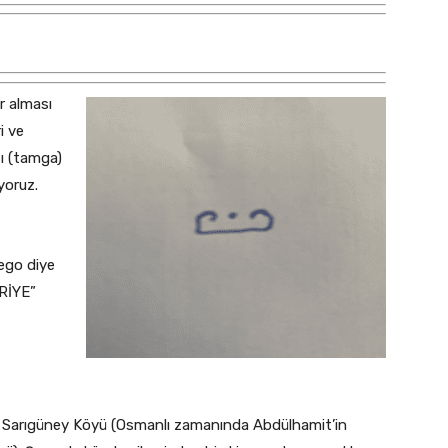
er alması
i ve
ı (tamga)
yoruz.
ego diye
RİYE”
Sarıgüney Köyü (Osmanlı zamanında Abdülhamit’in