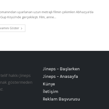
romanından uyarlanan uzun metrajlı filmin çekimleri Abhazya’da
Gup Köyü’nde gerçekleşti. Film, anne...
vamını Göster
Jineps – Başlarken
telif hakkı Jineps
Jineps – Anasayfa
, kaynak göstermeden
Künye
z.
İletişim
Reklam Başvurusu