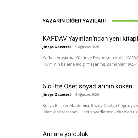
YAZARIN DIĞER YAZILARI
KAFDAV Yayınları’ndan yeni kitap
Jineps Gazetesi
-
5 Ağustos 2026
Kafkas Araştırma Kültür ve Dayanışma Vakfı (KAFDAV)
Hurmi’nin kaleme aldığı “Yaşanmış Zamanlar 1965-1999
6 ciltte Oset soyadlarının kökeni
Jineps Gazetesi
-
5 Ağustos 2026
Rusya Bilimler Akademisi, Kuzey Osetya Coğrafya ve
İslam-Bek Marzoev, Oset soyadlarının kökenleri üzerine
Anılara yolculuk