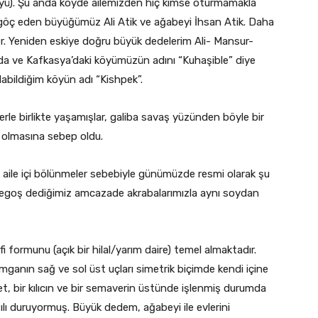
yü). Şu anda köyde ailemizden hiç kimse oturmamakla
’ye göç eden büyüğümüz Ali Atik ve ağabeyi İhsan Atik. Daha
er. Yeniden eskiye doğru büyük dedelerim Ali- Mansur-
ında ve Kafkasya’daki köyümüzün adını “Kuhaşible” diye
labildiğim köyün adı “Kishpek”.
elerle birlikte yaşamışlar, galiba savaş yüzünden böyle bir
 olmasına sebep oldu.
e aile içi bölünmeler sebebiyle günümüzde resmi olarak şu
(wunegoş dediğimiz amcazade akrabalarımızla aynı soydan
formunu (açık bir hilal/yarım daire) temel almaktadır.
ganın sağ ve sol üst uçları simetrik biçimde kendi içine
t, bir kılıcın ve bir semaverin üstünde işlenmiş durumda
sılı duruyormuş. Büyük dedem, ağabeyi ile evlerini