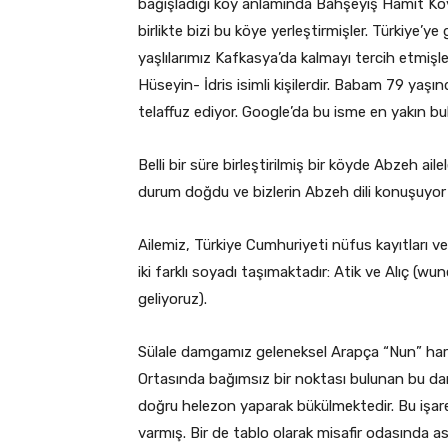
bağışladığı köy anlamında Bahşeyiş Hamit Kö
birlikte bizi bu köye yerleştirmişler. Türkiye
yaşlılarımız Kafkasya’da kalmayı tercih etmişl
Hüseyin- İdris isimli kişilerdir. Babam 79 yaş
telaffuz ediyor. Google’da bu isme en yakın bu
Belli bir süre birleştirilmiş bir köyde Abzeh ail
durum doğdu ve bizlerin Abzeh dili konuşuyor
Ailemiz, Türkiye Cumhuriyeti nüfus kayıtları v
iki farklı soyadı taşımaktadır: Atik ve Alıç 
geliyoruz).
Sülale damgamız geleneksel Arapça “Nun” harfi 
Ortasında bağımsız bir noktası bulunan bu dam
doğru helezon yaparak bükülmektedir. Bu işare
varmış. Bir de tablo olarak misafir odasında a