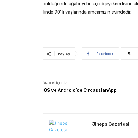
böldüğünde ağabeyi bu üç objeyi kendisine al
ilinde 90’ lı yaşlarında amcamızın evindedir.
Facebook
Paylaş
ÖNCEKI İÇERIK
iOS ve Android’de CircassianApp
Jineps Gazetesi