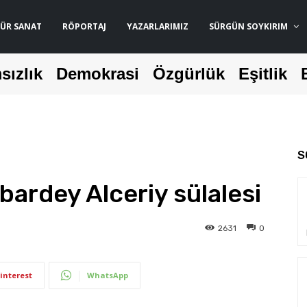
ÜR SANAT
RÖPORTAJ
YAZARLARIMIZ
SÜRGÜN SOYKIRIM
sızlık
Demokrasi
Özgürlük
Eşitlik
S
bardey Alceriy sülalesi
2631
0
interest
WhatsApp