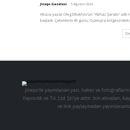
Jineps Gazetesi
-
5 Ağustos 2026
Abaza yazar Oleg Etlukhov’un “Abhaz Şarabı” adlı 
başladı. Çekimlerin ilk günü, Oçamçıra bölgesindeki 
De
Jineps’te yayımlanan yazı, haber ve fotoğrafların 
Yayıncılık ve Tic. Ltd. Şti.’ye aittir. İzin almadan
ve link paylaşmadan yayımlanama