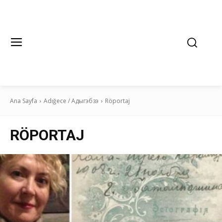
Ana Sayfa
Adığece / Адыгэбзэ
Röportaj
RÖPORTAJ