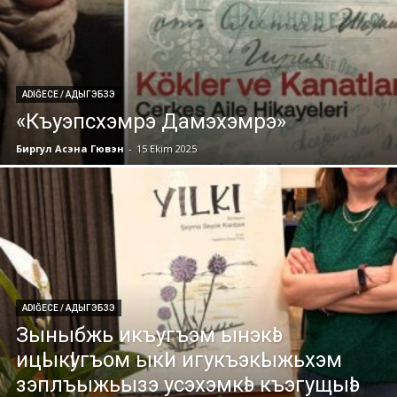
ADIĞECE / АДЫГЭБЗЭ
«Къуэпсхэмрэ Дамэхэмрэ»
Биргул Асэна Гювэн
-
15 Ekim 2025
ADIĞECE / АДЫГЭБЗЭ
Зыныбжь икъугъэм ынэкӏэ
ицӏыкӏугъом ыкӏи игукъэкӏыжьхэм
зэплъыжьызэ усэхэмкӏэ къэгущыӏэ