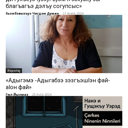
благъагъэ дэлъу согупсыс»
Хьэжбэвыкъуэ Чигдэм Думан
-
21 Aralık 2024
Röportaj
«Адыгэмэ -Адыгабзэ зэзгъэшlэн фай-
аlон фай»
Гюл Йылмаз
-
20 Eylül 2024