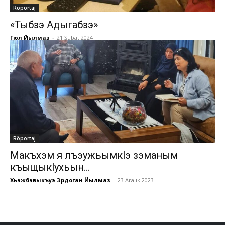
Röportaj
«Тыбзэ Адыгабзэ»
Гюл Йылмаз
-
21 Şubat 2024
Röportaj
Макъхэм я лъэужьымкlэ зэманым
къыщыкlухьын…
Хьэжбэвыкъуэ Эрдоган Йылмаз
-
23 Aralık 2023