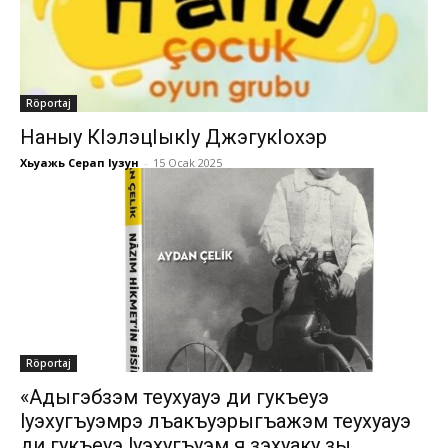
Röportaj
Наныу КIэлэцIыкIу ДжэгукIохэр
Хьуажь Серап Iузун
-
15 Ocak 2025
Röportaj
«Адыгэбзэм теухуауэ ди гукъеуэ
lуэхугъуэмрэ лъакъуэрыгъажэм теухуауэ
ди гукъеуэ lуэхугъуэм я зэхуаку зы