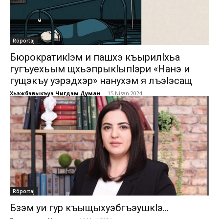
Röportaj
Бюрократикlэм и пашхэ къырилlхьа
гугъуехьым щхьэпрыкlыпlэри «Нанэ и
гущэкъу уэрэдхэр» нанухэм я лъэlэсащ
Хьэжбэвыкъуэ Чигдэм Думан
-
15 Nisan 2024
Röportaj
Бзэм уи гур къыщыхуэбгъэушкlэ…