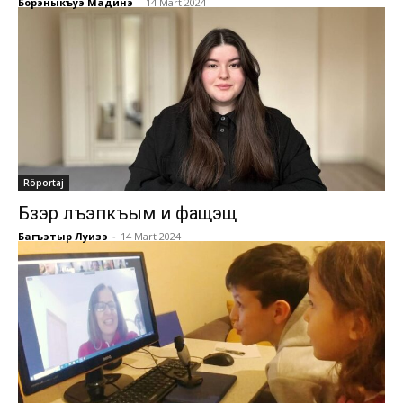
Борэныкъуэ Мадинэ
-
14 Mart 2024
Röportaj
Бзэр лъэпкъым и фащэщ
Багъэтыр Луизэ
-
14 Mart 2024