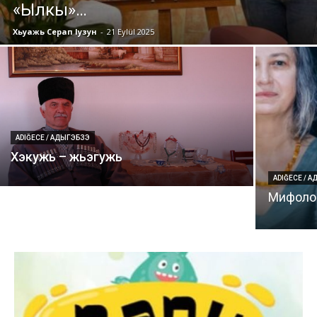
«Ылкы»…
Хьуажь Серап Iузун
-
21 Eylül 2025
ADIĞECE / АДЫГЭБЗЭ
Хэкужь – жьэгужь
ADIĞECE / 
Мифолог