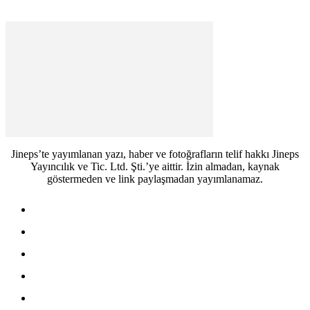
Jineps’te yayımlanan yazı, haber ve fotoğrafların telif hakkı Jineps
Yayıncılık ve Tic. Ltd. Şti.’ye aittir. İzin almadan, kaynak
göstermeden ve link paylaşmadan yayımlanamaz.
Jineps – Başlarken
Jineps – Anasayfa
Künye
İletişim
Reklam Başvurusu