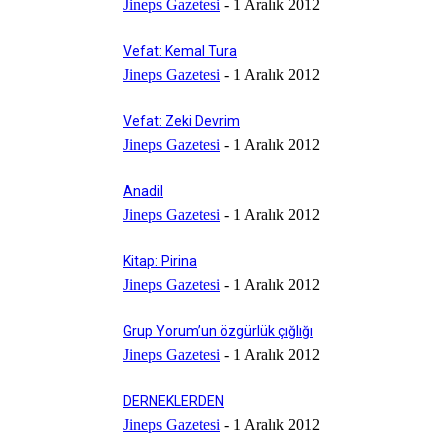
Jineps Gazetesi
-
1 Aralık 2012
Vefat: Kemal Tura
Jineps Gazetesi
-
1 Aralık 2012
Vefat: Zeki Devrim
Jineps Gazetesi
-
1 Aralık 2012
Anadil
Jineps Gazetesi
-
1 Aralık 2012
Kitap: Pirina
Jineps Gazetesi
-
1 Aralık 2012
Grup Yorum’un özgürlük çığlığı
Jineps Gazetesi
-
1 Aralık 2012
DERNEKLERDEN
Jineps Gazetesi
-
1 Aralık 2012