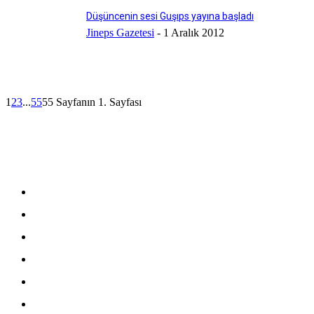
Düşüncenin sesi Guşıps yayına başladı
Jineps Gazetesi
-
1 Aralık 2012
1
2
3
...
55
55 Sayfanın 1. Sayfası
Kişisel Verileri Koruma Kanunu
Müşteri Aydınlatma Metni
Çerez Politikası
Kişisel Verileri Saklama ve İmha Politikası
Gizlilik Politikası
Mesafeli Satış Sözleşmesi