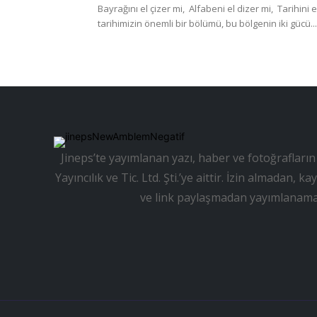
Bayrağını el çizer mi, Alfabeni el dizer mi, Tarihini el yazar mı, Sen gerçekten millet olsan. Ne yazık ki bizim
tarihimizin önemli bir bölümü, bu bölgenin iki gücü...
Jineps’te yayımlanan yazı, haber ve fotoğrafların 
Yayıncılık ve Tic. Ltd. Şti.’ye aittir. İzin almadan
ve link paylaşmadan yayımlanama