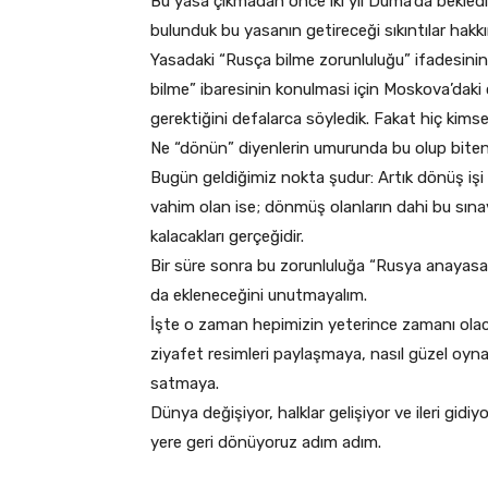
Bu yasa çıkmadan önce iki yıl Duma’da bekledi
bulunduk bu yasanın getireceği sıkıntılar hakk
Yasadaki “Rusça bilme zorunluluğu” ifadesinin 
bilme” ibaresinin konulmasi için Moskova’daki
gerektiğini defalarca söyledik. Fakat hiç kims
Ne “dönün” diyenlerin umurunda bu olup bitenl
Bugün geldiğimiz nokta şudur: Artık dönüş işi
vahim olan ise; dönmüş olanların dahi bu sına
kalacakları gerçeğidir.
Bir süre sonra bu zorunluluğa “Rusya anayasası
da ekleneceğini unutmayalım.
İşte o zaman hepimizin yeterince zamanı olacak
ziyafet resimleri paylaşmaya, nasıl güzel oyna
satmaya.
Dünya değişiyor, halklar gelişiyor ve ileri gi
yere geri dönüyoruz adım adım.