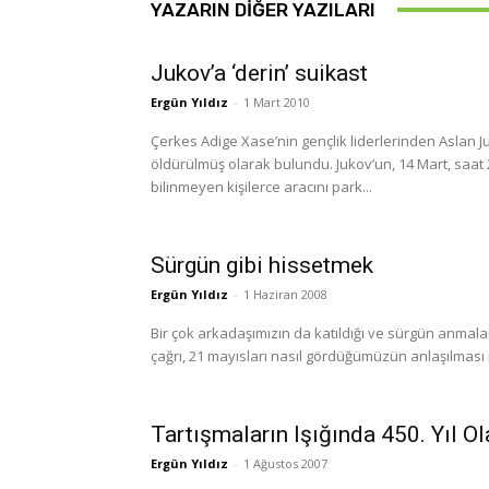
YAZARIN DIĞER YAZILARI
Jukov’a ‘derin’ suikast
Ergün Yıldız
-
1 Mart 2010
Çerkes Adige Xase’nin gençlik liderlerinden Aslan J
öldürülmüş olarak bulundu. Jukov’un, 14 Mart, saat 21.00 sıralarında ailesi il
bilinmeyen kişilerce aracını park...
Sürgün gibi hissetmek
Ergün Yıldız
-
1 Haziran 2008
Bir çok arkadaşımızın da katıldığı ve sürgün anma
çağrı, 21 mayısları nasıl gördüğümüzün anlaşılması içi
Tartışmaların Işığında 450. Yıl Ol
Ergün Yıldız
-
1 Ağustos 2007