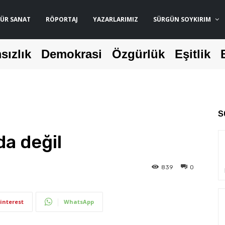
ÜR SANAT
RÖPORTAJ
YAZARLARIMIZ
SÜRGÜN SOYKIRIM
sızlık
Demokrasi
Özgürlük
Eşitlik
S
a değil
839
0
interest
WhatsApp