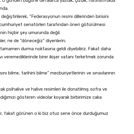
. O günden bugüne defalarca yazdık, çizdik, hatırlatmada
ında.
değiştirilerek, “Federasyonun resmi dillerinden birisini
 cumhuriyet senatörleri tarafından öneri götürülmesi
enin hiçbir şey umurunda değil.
er, ne de “döneceğiz” diyenlerin.
 tamamen durma noktasına geldi diyebiliriz. Fakat daha
vı veremediklerinde birer ikişer vatanı terketmek zorunda
nı bilme, tarihini bilme” mecburiyetlerinin ve sınavlarının
 psihalive ve halive resimleri ile donatılmış sofra ve
dığımızı gösteren videolar koyarak birbirimize caka
diyor, fakat görünen o ki biz otuz sene önce durduğumuz