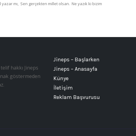
Jineps – Başlarken
telif hakkı Jineps
Jineps – Anasayfa
, kaynak göstermeden
Künye
z.
İletişim
Reklam Başvurusu