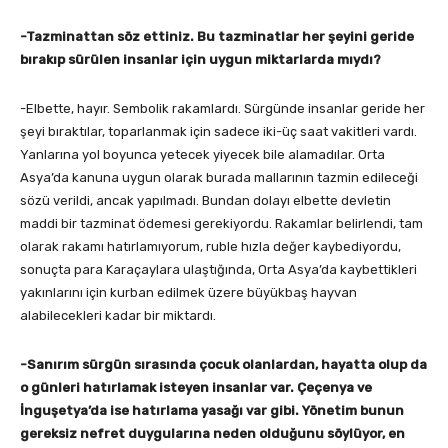
-Tazminattan söz ettiniz. Bu tazminatlar her şeyini geride
bırakıp sürülen insanlar için uygun miktarlarda mıydı?
-Elbette, hayır. Sembolik rakamlardı. Sürgünde insanlar geride her
şeyi bıraktılar, toparlanmak için sadece iki-üç saat vakitleri vardı.
Yanlarına yol boyunca yetecek yiyecek bile alamadılar. Orta
Asya’da kanuna uygun olarak burada mallarının tazmin edileceği
sözü verildi, ancak yapılmadı. Bundan dolayı elbette devletin
maddi bir tazminat ödemesi gerekiyordu. Rakamlar belirlendi, tam
olarak rakamı hatırlamıyorum, ruble hızla değer kaybediyordu,
sonuçta para Karaçaylara ulaştığında, Orta Asya’da kaybettikleri
yakınlarını için kurban edilmek üzere büyükbaş hayvan
alabilecekleri kadar bir miktardı.
-Sanırım sürgün sırasında çocuk olanlardan, hayatta olup da
o günleri hatırlamak isteyen insanlar var. Çeçenya ve
İnguşetya’da ise hatırlama yasağı var gibi. Yönetim bunun
gereksiz nefret duygularına neden olduğunu söylüyor, en