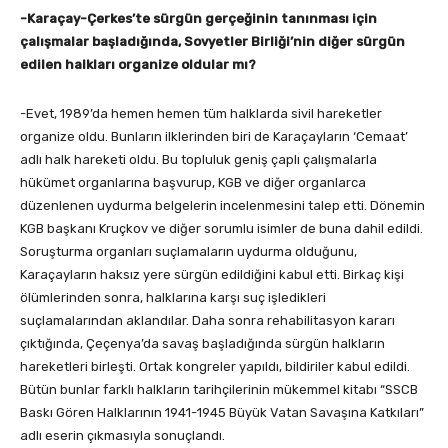
-Karaçay-Çerkes’te sürgün gerçeğinin tanınması için
çalışmalar başladığında, Sovyetler Birliği’nin diğer sürgün
edilen halkları organize oldular mı?
-Evet, 1989’da hemen hemen tüm halklarda sivil hareketler
organize oldu. Bunların ilklerinden biri de Karaçayların ‘Cemaat’
adlı halk hareketi oldu. Bu topluluk geniş çaplı çalışmalarla
hükümet organlarına başvurup, KGB ve diğer organlarca
düzenlenen uydurma belgelerin incelenmesini talep etti. Dönemin
KGB başkanı Kruçkov ve diğer sorumlu isimler de buna dahil edildi.
Soruşturma organları suçlamaların uydurma olduğunu,
Karaçayların haksız yere sürgün edildiğini kabul etti. Birkaç kişi
ölümlerinden sonra, halklarına karşı suç işledikleri
suçlamalarından aklandılar. Daha sonra rehabilitasyon kararı
çıktığında, Çeçenya’da savaş başladığında sürgün halkların
hareketleri birleşti. Ortak kongreler yapıldı, bildiriler kabul edildi.
Bütün bunlar farklı halkların tarihçilerinin mükemmel kitabı “SSCB
Baskı Gören Halklarının 1941-1945 Büyük Vatan Savaşına Katkıları”
adlı eserin çıkmasıyla sonuçlandı.