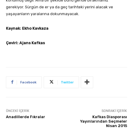
konulmuş değil. Ama bir şekilde bunu geride bırakmamız
gerekiyor. Sürgün de er ya da geç tarihteki yerini alacak ve
yaşayanların yaralarına dokunmayacak.
Kaynak: Ekho Kavkaza
Çeviri: Ajans Kafkas
Facebook
Twitter
ÖNCEKI İÇERIK
SONRAKI İÇERIK
Anadillerde Fıkralar
Kafkas Diasporası
Yayınlarından Seçmeler
Nisan 2015