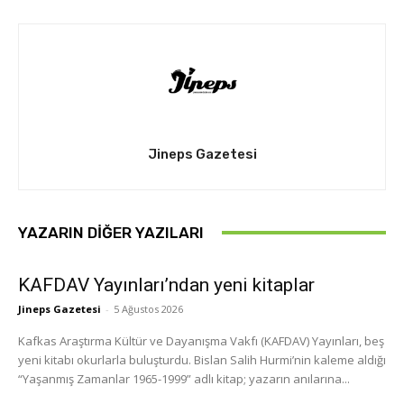
Jineps Gazetesi
YAZARIN DIĞER YAZILARI
KAFDAV Yayınları’ndan yeni kitaplar
Jineps Gazetesi
-
5 Ağustos 2026
Kafkas Araştırma Kültür ve Dayanışma Vakfı (KAFDAV) Yayınları, beş
yeni kitabı okurlarla buluşturdu. Bislan Salih Hurmi’nin kaleme aldığı
“Yaşanmış Zamanlar 1965-1999” adlı kitap; yazarın anılarına...