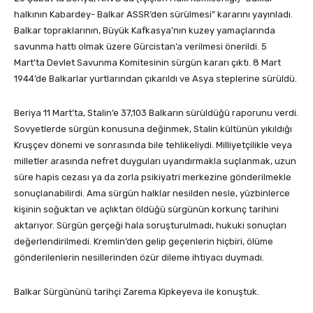
halkının Kabardey- Balkar ASSR’den sürülmesi” kararını yayınladı.
Balkar topraklarının, Büyük Kafkasya’nın kuzey yamaçlarında
savunma hattı olmak üzere Gürcistan’a verilmesi önerildi. 5
Mart’ta Devlet Savunma Komitesinin sürgün kararı çıktı. 8 Mart
1944’de Balkarlar yurtlarından çıkarıldı ve Asya steplerine sürüldü.
Beriya 11 Mart’ta, Stalin’e 37,103 Balkarın sürüldüğü raporunu verdi.
Sovyetlerde sürgün konusuna değinmek, Stalin kültünün yıkıldığı
Kruşçev dönemi ve sonrasında bile tehlikeliydi. Milliyetçilikle veya
milletler arasında nefret duyguları uyandırmakla suçlanmak, uzun
süre hapis cezası ya da zorla psikiyatri merkezine gönderilmekle
sonuçlanabilirdi. Ama sürgün halklar nesilden nesle, yüzbinlerce
kişinin soğuktan ve açlıktan öldüğü sürgünün korkunç tarihini
aktarıyor. Sürgün gerçeği hala soruşturulmadı, hukuki sonuçları
değerlendirilmedi. Kremlin’den gelip geçenlerin hiçbiri, ölüme
gönderilenlerin nesillerinden özür dileme ihtiyacı duymadı.
Balkar Sürgününü tarihçi Zarema Kipkeyeva ile konuştuk.