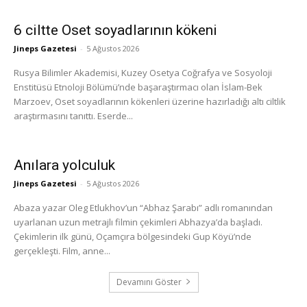
6 ciltte Oset soyadlarının kökeni
Jineps Gazetesi
-
5 Ağustos 2026
Rusya Bilimler Akademisi, Kuzey Osetya Coğrafya ve Sosyoloji
Enstitüsü Etnoloji Bölümü’nde başaraştırmacı olan İslam-Bek
Marzoev, Oset soyadlarının kökenleri üzerine hazırladığı altı ciltlik
araştırmasını tanıttı. Eserde...
Anılara yolculuk
Jineps Gazetesi
-
5 Ağustos 2026
Abaza yazar Oleg Etlukhov’un “Abhaz Şarabı” adlı romanından
uyarlanan uzun metrajlı filmin çekimleri Abhazya’da başladı.
Çekimlerin ilk günü, Oçamçıra bölgesindeki Gup Köyü’nde
gerçekleşti. Film, anne...
Devamını Göster