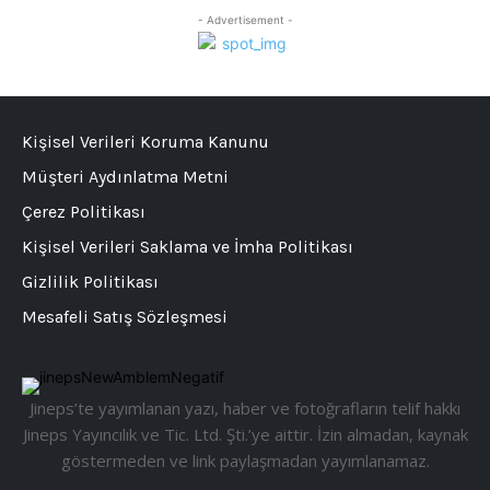
- Advertisement -
Kişisel Verileri Koruma Kanunu
Müşteri Aydınlatma Metni
Çerez Politikası
Kişisel Verileri Saklama ve İmha Politikası
Gizlilik Politikası
Mesafeli Satış Sözleşmesi
Jineps’te yayımlanan yazı, haber ve fotoğrafların telif hakkı
Jineps Yayıncılık ve Tic. Ltd. Şti.’ye aittir. İzin almadan, kaynak
göstermeden ve link paylaşmadan yayımlanamaz.