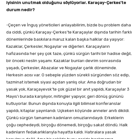
iyisinin unutmak olduğunu söylüyorlar. Karaçay-Çerkes’te
durum nedir?
-Çeçen ve İnguş yöneticileri anlayabilirim, bizde bu problem daha
da ciddi, çünkü Karaçay-Çerkes’te Karaçaylar dışında tarihin farklı
dönemlerinde baskılara maruz kalan başka halklar da yaşıyor:
Kazaklar, Çerkesler, Nogaylar ve diğerleri. Karaçayların
hafızasında her şey çok taze, çünkü sürgün tarihi bir hadise değil,
bir önceki neslin yaşamı. Kazaklar bunları devrim sonrasında
yaşadı, Çerkesler, Abazalar ve Nogaylar çarlık döneminde.
Herkesin acısı var. O sebeple yüzden sürekli sürgünden söz edip,
tazminat istemek siyasi açıdan yanlış olur. Ama doğrudan bir
yasak yok, Karaçayevsk’te çok güzel bir anıt yapıldı, Karaçaylar 3
Mayıs’ı burada karşılıyor, mitingler yapıyor, geri dönüş gününü
kutluyorlar. Bunun dışında konuyla ilgili bilimsel konferanslar
yapıldı, kitaplar yayınlandı. Uçkeken köyünde anneler anıtı dikildi.
Çünkü sürgün tamamen kadınların omuzlarındaydı. Erkeklerin
çoğu cephedeydi, birçoğu dönemedi, birçoğu sakat döndü. Halk
kadınların fedakarlıklarıyla hayatta kaldı. Hatıralara yasak