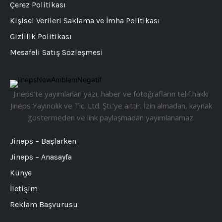
Çerez Politikası
Kişisel Verileri Saklama ve İmha Politikası
Gizlilik Politikası
Mesafeli Satış Sözleşmesi
Jineps’te yayımlanan yazı, haber ve fotoğrafların telif hakkı
Jineps Yayıncılık ve Tic. Ltd. Şti.’ye aittir. İzin almadan, kaynak
göstermeden ve link paylaşmadan yayımlanamaz.
Jineps – Başlarken
Jineps – Anasayfa
Künye
İletişim
Reklam Başvurusu