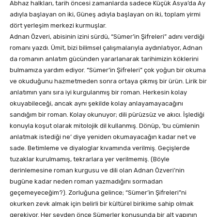
Abhaz halkları, tarih öncesi zamanlarda sadece Küçük Asya’da Ay
adıyla başlayan on iki, Güneş adıyla başlayan on iki, toplam yirmi
dört yerleşim merkezi kurmuşlar.
Adnan Özveri, abisinin izini sürdü, “Sümer’in Şifreleri” adını verdiği
romanı yazdı. Ümit, bizi bilimsel çalışmalarıyla aydınlatıyor, Adnan
da romanın anlatım gücünden yararlanarak tarihimizin köklerini
bulmamıza yardım ediyor. “Sümer’in Şifreleri” çok yoğun bir okuma
ve okuduğunu hazmetmeden sonra ortaya çıkmış bir ürün. Lirik bir
anlatımın yanı sıra iyi kurgulanmış bir roman. Herkesin kolay
okuyabileceği, ancak aynı şekilde kolay anlayamayacağını
sandığım bir roman. Kolay okunuyor; dili pürüzsüz ve akıcı. İşlediği
konuyla koşut olarak mitolojik dil kullanmış. Dönüp, ‘bu cümlenin
anlatmak istediği ne’ diye yeniden okumayacağın kadar net ve
sade. Betimleme ve diyaloglar kıvamında verilmiş. Geçişlerde
tuzaklar kurulmamış, tekrarlara yer verilmemiş. (Böyle
derinlemesine roman kurgusu ve dili olan Adnan Özveri’nin
bugüne kadar neden roman yazmadığını sormadan
geçemeyeceğim?). Zorluğuna gelince; “Sümer’in Şifreleri”ni
okurken zevk almak için belirli bir kültürel birikime sahip olmak
gerekiyor. Her şeyden önce Sümerler konusunda bir alt yapının