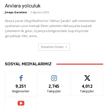
Anılara yolculuk
Jineps Gazetesi
-
5 Ağustos 2026
Abaza yazar Oleg Etlukhov’un “Abhaz Şarabı” adlı romanından
uyarlanan uzun metrajlı filmin çekimleri Abhazya’da başladı.
Çekimlerin ilk günü, Oçamçıra bölgesindeki Gup Köyü’nde
gerçekleşti. Film, anne...
Devamını Göster
SOSYAL MEDYALARIMIZ
9,251
2,745
4,012
Beğenenler
Takipçiler
Takipçiler