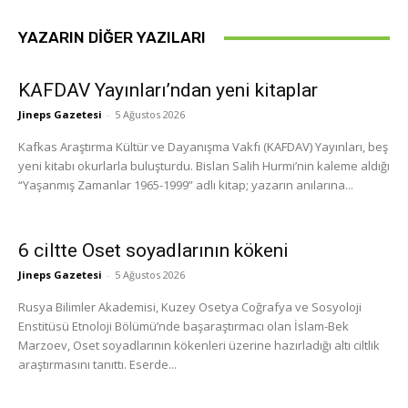
YAZARIN DIĞER YAZILARI
KAFDAV Yayınları’ndan yeni kitaplar
Jineps Gazetesi
-
5 Ağustos 2026
Kafkas Araştırma Kültür ve Dayanışma Vakfı (KAFDAV) Yayınları, beş
yeni kitabı okurlarla buluşturdu. Bislan Salih Hurmi’nin kaleme aldığı
“Yaşanmış Zamanlar 1965-1999” adlı kitap; yazarın anılarına...
6 ciltte Oset soyadlarının kökeni
Jineps Gazetesi
-
5 Ağustos 2026
Rusya Bilimler Akademisi, Kuzey Osetya Coğrafya ve Sosyoloji
Enstitüsü Etnoloji Bölümü’nde başaraştırmacı olan İslam-Bek
Marzoev, Oset soyadlarının kökenleri üzerine hazırladığı altı ciltlik
araştırmasını tanıttı. Eserde...