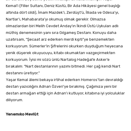
Kemal’i (Filler Sultanı, Deniz Küstü, Bir Ada Hikâyesi genel başlığı
altında dört cildi), İmam Mazdek’i, Zerdüşt’ü, İlliada ve Odesa’yı,
Nartlar’ı, Mahabarata’yı okumuş olmak gerekir. Olmazsa
olmazlardan biri Melih Cevdet Anday’ın İkindi Üstü Uykuları adlı
müthiş denemesinin yanı sıra Gılgameş Destanı. Konuyu daha
uzatırsam, “Şecaat arz ederken merdi kıpti”ye benzemekten
korkuyorum. Sümerler’in Şifrelerini okurken duyduğum heyecana
yenik düşerek okuyucuyu, kitabı okumaktan vazgeçirmekten
korkuyorum. İyisi mi sözü ünlü Nartalog Hadeğal’e Asker’e
bırakalım: “Nart destanlarının yazımı bitmedi. Her çağ kendi Nart
destanını üretiyor.”
Yaşar Kemal âlemi bekaya irtihal ederken Homeros’tan devraldığı
destan yazıcılığını Adnan Özveri’ye bırakmış. Çağımıza yeni bir
destan armağan ettiği için Adnan’ı kutluyor, kitabına iyi yolculuklar
diliyorum.
Yenemıko Mevlüt