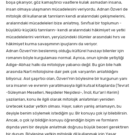
boşa çıkarıyor, göz kamaştırıcı vaatlere kulak asmadan insana,
insan olmaya ulaşmanın mücadelesini veriyordu. Adnan Özveri de
mitolojik dil kullanarak tanrıların kendi aralarındaki çekişmelerini,
aralarındaki mücadeleleri bize anlatmış. Sınıfsal bir toplumun -
büyüklü-küçüklü tanrıların- kendi aralarındaki hâkimiyet ve yetki
mücadelelerini verirken, yeryüzündeki ölümler arasındaki hırs ve
hâkimiyet kurma savaşımının ipuçlarını da veriyor.
Adnan Özveri’nin beslenmiş olduğu kültürel havzayı bilenler için
romanını böyle kurgulaması normal. Ayrıca, onun içinde yetiştiği
Adige-Abhaz halkı da mitolojiye yabancı değil. Bu gün bile halk
arasında Nart mitolojisine dair pek çok varyantın anlatıldığını
biliyoruz. Asıl şaşırtıcı olan, Özveri’nin böylesine bir kurgunun yanı
sıra insanın ve evrenin yaratılmasıyla ilgili kutsal kitaplarda (Tevrat
-Süleyman Meselleri, Neşideler Neşidesi-, İncil, Kur’an’ı Kerim)
yazılanları, konu ile ilgili olarak mitolojik anlatımları yeniden
üretecek kadar yetkin olması. Hayır, sakın yanlış anlamayın, bu
deyişle benim söylemek istediğim şu: Bir konuyu çok iyi bilebilirsin.
Ancak, o çok iyi bildiğin konuyu öğrendiğin biçim ve formların
dışında yeni bir deyişle anlatmak doğrusu büyük beceri gerektiren
bir durum. Böylesine yetkin mitolojik dil kullanmak için Yaşar