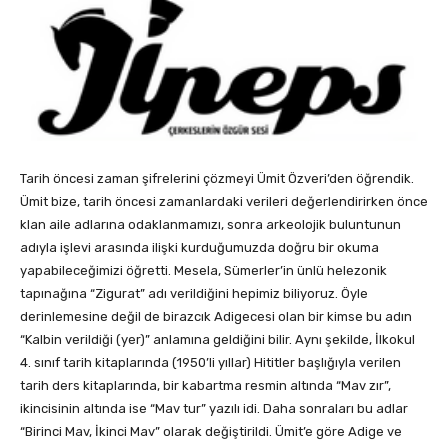
Tarih öncesi zaman şifrelerini çözmeyi Ümit Özveri’den öğrendik.
Ümit bize, tarih öncesi zamanlardaki verileri değerlendirirken önce
klan aile adlarına odaklanmamızı, sonra arkeolojik buluntunun
adıyla işlevi arasında ilişki kurduğumuzda doğru bir okuma
yapabileceğimizi öğretti. Mesela, Sümerler’in ünlü helezonik
tapınağına “Zigurat” adı verildiğini hepimiz biliyoruz. Öyle
derinlemesine değil de birazcık Adigecesi olan bir kimse bu adın
“Kalbin verildiği (yer)” anlamına geldiğini bilir. Aynı şekilde, İlkokul
4. sınıf tarih kitaplarında (1950’li yıllar) Hititler başlığıyla verilen
tarih ders kitaplarında, bir kabartma resmin altında “Mav zır”,
ikincisinin altında ise “Mav tur” yazılı idi. Daha sonraları bu adlar
“Birinci Mav, İkinci Mav” olarak değiştirildi. Ümit’e göre Adige ve