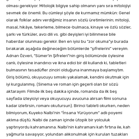
olması gerekiyor. Mitolojik bilgiye sahip olmanın yanı sıra mitolojiyi
sevmek de önemli. Bu cümleyi şöyle de kurmamız mümkün: Genel
olarak folklar adını verdiğimiz insanın sözlü üretimlerinin; mitoloji,
masal, hikâye, tekerleme, bilmece-bulmaca, kinaye ve özlü sözler,
şarkı ve türküler, avcı dili vs. gibi deyişleri iyi bilinmese bile
haberdar olunması gerekir. Ben en iyisi bu “zor okuma”yı burada
bırakarak aşağıda değineceğim bölümlerde “şifrelerini” vereyim.
Adnan Özveri, “Sümer’in Şifreleri”nin giriş bölümünde öylesine
canlı, öylesine inandırıcı ve ikna edici bir dil kullandı ki, tabletleri
bulmasının tesadüfler zinciri olduğuna inanmaya başlamıştım.
Giriş bölümü, okuyucuyu sımsıkı yakalamak, kendini okutmak için
iyi kurgulanmış. (Sinema ve roman için geçerli olan bir sözü
aktarayım: Filmde ilk beş dakika içinde, romanda da ilk beş
sayfada izleyiciyi veya okuyucuyu avucuna alırsan filmi sonuna
kadar izletirsin, romanı okutursun). Birinci tableti okurken, neden
bilmiyorum, Kuyeko Nalbi’nin “İnsana Yürüyorum” adlı poyemi
aklıma düştü. Nalbi de zaman içinde ütopik bir yolculuk
yaptırıyordu kahramanına. Nalbi’nin kahramanı kah fırtına ile, kah
yağmurla savaşıyor, yolundan alıkonulmak için kurulan tuzakları