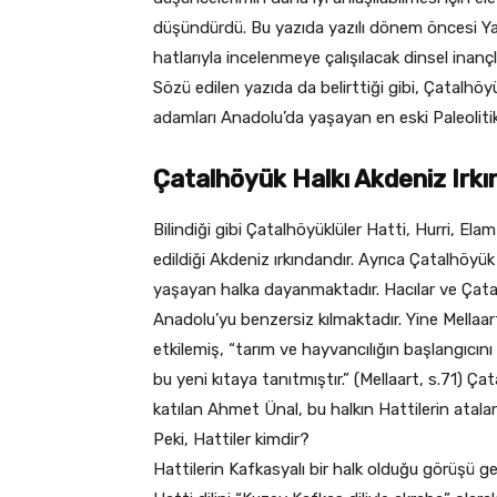
düşündürdü. Bu yazıda yazılı dönem öncesi Ya
hatlarıyla incelenmeye çalışılacak dinsel inanç
Sözü edilen yazıda da belirttiği gibi, Çatalhöy
adamları Anadolu’da yaşayan en eski Paleolitik 
Çatalhöyük Halkı Akdeniz Irkı
Bilindiği gibi Çatalhöyüklüler Hatti, Hurri, Ela
edildiği Akdeniz ırkındandır. Ayrıca Çatalhöyü
yaşayan halka dayanmaktadır. Hacılar ve Çat
Anadolu’yu benzersiz kılmaktadır. Yine Mellaa
etkilemiş, “tarım ve hayvancılığın başlangıcın
bu yeni kıtaya tanıtmıştır.” (Mellaart, s.71) 
katılan Ahmet Ünal, bu halkın Hattilerin ataları
Peki, Hattiler kimdir?
Hattilerin Kafkasyalı bir halk olduğu görüşü g