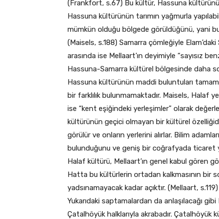
(Frankfort, s.67) Bu kültür, Hassuna kültürünün
Hassuna kültürünün tarımın yağmurla yapılabi
mümkün olduğu bölgede görüldüğünü, yani bu bö
(Maisels, s.188) Samarra çömleğiyle Elam’dak
arasında ise Mellaart’ın deyimiyle “sayısız benz
Hassuna-Samarra kültürel bölgesinde daha so
Hassuna kültürünün maddi buluntuları tamamen
bir farklılık bulunmamaktadır. Maisels, Halaf yer
ise “kent eşiğindeki yerleşimler” olarak değer
kültürünün geçici olmayan bir kültürel özelliğid
görülür ve onların yerlerini alırlar. Bilim adamla
bulunduğunu ve geniş bir coğrafyada ticaret yap
Halaf kültürü, Mellaart’ın genel kabul gören gör
Hatta bu kültürlerin ortadan kalkmasının bir 
yadsınamayacak kadar açıktır. (Mellaart, s.119)
Yukarıdaki saptamalardan da anlaşılacağı gibi 
Çatalhöyük halklarıyla akrabadır. Çatalhöyük 