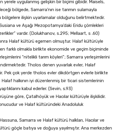
 yerele uygulanmış gelişkin bir biçimi gibidir. Maisels,
leceği bölgede, Samarra’nın ise tarımın sulamayla
lgelere ilişkin uyarlamalar olduğunu belirtmektedir.
i Susiana ve Aşağı Mezopotamya’daki Eridu çömlekleri
erlikler” vardır. (Dolukhanov, s.295; Mellaart, s .60)
nra Halaf kültürü egemen olmuştur. Halaf kültürüyle
 farklı olmakla birlikte ekonomide ve geçim biçiminde
leşimlerini “nitelikli tarım köyleri”; Samarra yerleşimlerini
lendirmektedir. Tholos denen yuvarlak evler, Halaf
ir. Pek çok yerde tholos evler dikdörtgen evlerle birlikte
rı Halaf halkının iyi düzenlenmiş bir ticari sistemlerinin
tıklarını kabul ederler. (Sevin, s.93)
üşüne göre, Çatalhöyük ve Hacılar kültürüyle ilişkilidir.
sonucudur ve Halaf kültüründeki Anadoluluk
Hassuna, Samarra ve Halaf kültürü halkları, Hacılar ve
kültürü göçle batıya ve doğuya yayılmıştır. Ana merkezden