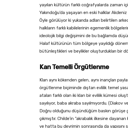
yayılan kültürün farklı coğrafyalarda zaman için
Yakındoğu’da yaşayan en eski halklar Akdeniz ı
Öyle görülüyor ki yukarıda adları belirtilen ark
halkların farklı kabilelerinin egemenlik bölgele
ideolojik bilgi değişimini de bu bağlamda düşü
Halaf kültürünün tüm bölgeye yayıldığı dönemi
bütünleştikleri ve beylikler oluşturdukları bir
Kan Temelli Örgütlenme
Klan aynı kökenden gelen, aynı inançları payla
örgütlenme biçiminde dıştan evlilik temel yasa
ataları farklı olan iki klan bir evlilik kümesi o
sayılıyor, baba akraba sayılmıyordu. (Diakov v
Doğru olduğunu düşündüğüm baskın görüşe gö
çıkmıştır. Childe’in “akrabalık ilkesine dayana
ve hatta bu devrimin sonrasında da yapısını s