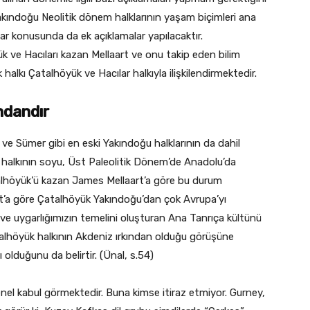
kındoğu Neolitik dönem halklarının yaşam biçimleri ana
lar konusunda da ek açıklamalar yapılacaktır.
ük ve Hacıları kazan Mellaart ve onu takip eden bilim
halkı Çatalhöyük ve Hacılar halkıyla ilişkilendirmektedir.
ndandır
m ve Sümer gibi en eski Yakındoğu halklarının da dahil
k halkının soyu, Üst Paleolitik Dönem’de Anadolu’da
alhöyük’ü kazan James Mellaart’a göre bu durum
rt’a göre Çatalhöyük Yakındoğu’dan çok Avrupa’yı
ı ve uygarlığımızın temelini oluşturan Ana Tanrıça kültünü
Çatalhöyük halkının Akdeniz ırkından olduğu görüşüne
 olduğunu da belirtir. (Ünal, s.54)
enel kabul görmektedir. Buna kimse itiraz etmiyor. Gurney,