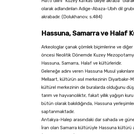
Hatti dilini “Kuzey Kafkas diliyle akraba” olar
olarak adlandırılan Adige-Abaza-Ubıh dil grubu
akrabadır. (Dolukhanov, s.484)
Hassuna, Samarra ve Halaf Kü
Arkeologlar çanak çömlek biçimlerine ve diğer m
öncesi Neolitik Dönemde Kuzey Mezopotamya’da 
Hassuna, Samarra, Halaf ve kültürleridir.
Geleneğe adını veren Hassuna Musul yakınların
Mellaart, kültürün asıl merkezinin Diyarbakır-
kültürel merkezinin de buralarda olduğunu düş
tarım ve hayvancılıktır, fakat yıllık yağışın kur
bütün olarak bakıldığında, Hassuna yerleşimler
saptanmaktadır.
Antakya-Halep arasındaki dar sahada ve güney
İran olan Samarra kültürüyle Hassuna kültürü a