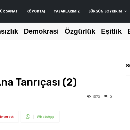
ÜR SANAT
RÖPORTAJ
YAZARLARIMIZ
SÜRGÜN SOYKIRIM
sızlık
Demokrasi
Özgürlük
Eşitlik
S
na Tanrıçası (2)
1370
0
interest
WhatsApp