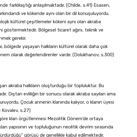
de farklılaştığı anlaşılmaktadır. (Childe, s.41) Esasen,
rkındandı ve kökende aynı olan bir dil konuşuluyordu.
eolojik kültürel çeşitlemeler kökeni aynı olan akraba
rini göstermektedir. Bölgesel ticaret ağını, teknik ve
nmek gerekir.
, bölgede yaşayan halkların kültürel olarak daha çok
 dönem olarak değerlendirenler vardır. (Dolukhanov, s.300)
şan akraba halkların oluşturduğu bir topluluktur. Bu
dır. Dıştan evliliğin bir sonucu olarak akraba sayılan ama
luşturuyordu. Çocuk annenin klanında kalıyor, o klanın üyesi
e Kovalev, s.27)
re klan örgütlenmesi Mezolitik Dönem’de ortaya
n klan yapısının ve topluluğunun neolitik devrim sırasında
ürdürdüğü” görüşü de genellikle kabul edilmektedir.