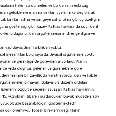
pılarını halen sürdürmeleri ve bu klanların eski çağ
atadan geldiklerine inanma ve klan üyelerini kardeş olarak
rtak bir klan adına ve simgeye sahip olma gibi üç özelliğini
ğunu gösterdiği gibi, Kuzey Kafkas halklarında soy (klan)
ökleri olduğunu, klan örgütlenmesinin direngenliğini ve
r yapıdaydı. Sınıf farklılıkları yoktu.
sal mezarlıkları bulunuyordu. Siyasal örgütlenme yoktu,
çiyorlar ve gerektiğinde görevden alıyorlardı. Klanın
lerce yılda oluşmuş gelenek ve göreneklere göre
tlenmesinde bir zayıflık da yaratmıyordu. Klan ve kabile
 örgütlenmeleri olmayan, dolayısıyla düzenli orduları
liderlerini özgürce seçerek savaşan Kafkas halklarının,
ı 15. yüzyıldan itibaren sürdürdükleri büyük mücadele soy
büyük ölçüde başarabildiğini göstermektedir.
ma çok önemliydi. Toprak bireylerin değil klanın