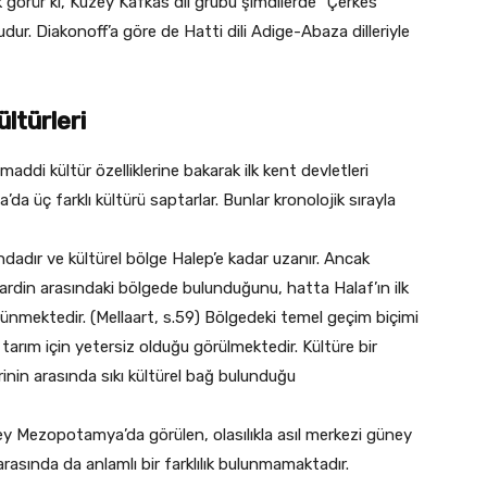
ak görür ki, Kuzey Kafkas dil grubu şimdilerde “Çerkes”
dur. Diakonoff’a göre de Hatti dili Adige-Abaza dilleriyle
ltürleri
addi kültür özelliklerine bakarak ilk kent devletleri
üç farklı kültürü saptarlar. Bunlar kronolojik sırayla
dadır ve kültürel bölge Halep’e kadar uzanır. Ancak
Mardin arasındaki bölgede bulunduğunu, hatta Halaf’ın ilk
ünmektedir. (Mellaart, s.59) Bölgedeki temel geçim biçimi
u tarım için yetersiz olduğu görülmektedir. Kültüre bir
inin arasında sıkı kültürel bağ bulunduğu
 Mezopotamya’da görülen, olasılıkla asıl merkezi güney
rasında da anlamlı bir farklılık bulunmamaktadır.