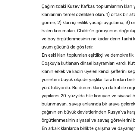
Çağımızdaki Kuzey Kafkas toplumlarının klan ya
klanlarının temel özellikleri olan; 1) ortak bir 
görme, 2) klan içi evlilik yasağı uygulama, 3) o
halen korumaları, Childe’in görüşünün doğrulu
ve boy örgütlenmesinin ne kadar derin tarihi k
uyum gücünü de gösterir.
En eski klan toplumları eşitlikçi ve demokratik bi
Coşkuyla kutlanan dinsel bayramları vardı. Kut
klanın erkek ve kadın üyeleri kendi şeflerini se
yönetimi büyük ölçüde yaşlılar tarafından bin
yürütülüyordu. Bu durum klan ya da kabile örgü
yapılarını 20. yüzyılda bile koruyan ve siyasal
bulunmayan, savaş anlarında bir araya gelerek 
çağının en büyük devletlerinden Rusya’ya karş
örgütlenmesinin siyasal ve savaş görevlerini 
En arkaik klanlarda birlikte çalışma ve dayanış