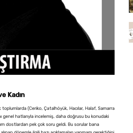
 ve Kadın
 toplumlarda (Ceriko, Çatalhöyük, Hacılar, Halaf, Samarra
nı genel hatlarıyla incelemiş, daha doğrusu bu konudaki
ığım dostlardan pek çok soru geldi. Bu sorular bana
e alınan dönemle ilgili bazı açıklamaları yapmam gerektiğini