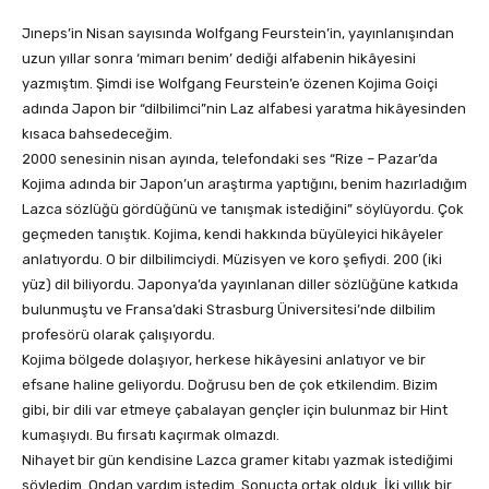
Jıneps’in Nisan sayısında Wolfgang Feurstein’in, yayınlanışından
uzun yıllar sonra ‘mimarı benim’ dediği alfabenin hikâyesini
yazmıştım. Şimdi ise Wolfgang Feurstein’e özenen Kojima Goiçi
adında Japon bir “dilbilimci”nin Laz alfabesi yaratma hikâyesinden
kısaca bahsedeceğim.
2000 senesinin nisan ayında, telefondaki ses “Rize – Pazar’da
Kojima adında bir Japon’un araştırma yaptığını, benim hazırladığım
Lazca sözlüğü gördüğünü ve tanışmak istediğini” söylüyordu. Çok
geçmeden tanıştık. Kojima, kendi hakkında büyüleyici hikâyeler
anlatıyordu. O bir dilbilimciydi. Müzisyen ve koro şefiydi. 200 (iki
yüz) dil biliyordu. Japonya’da yayınlanan diller sözlüğüne katkıda
bulunmuştu ve Fransa’daki Strasburg Üniversitesi’nde dilbilim
profesörü olarak çalışıyordu.
Kojima bölgede dolaşıyor, herkese hikâyesini anlatıyor ve bir
efsane haline geliyordu. Doğrusu ben de çok etkilendim. Bizim
gibi, bir dili var etmeye çabalayan gençler için bulunmaz bir Hint
kumaşıydı. Bu fırsatı kaçırmak olmazdı.
Nihayet bir gün kendisine Lazca gramer kitabı yazmak istediğimi
söyledim. Ondan yardım istedim. Sonuçta ortak olduk. İki yıllık bir