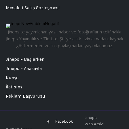
Mesafeli Satış Sözleşmesi
Jineps’te yayımlanan yazı, haber ve fotoğrafların telif hakkı
Jineps Yayıncılık ve Tic. Ltd. Şti.’ye aittir. İzin almadan, kaynak
göstermeden ve link paylaşmadan yayımlanamaz.
Jineps – Başlarken
Jineps – Anasayfa
Künye
İletişim
Reklam Başvurusu
Jineps
Facebook
Web Arşivi