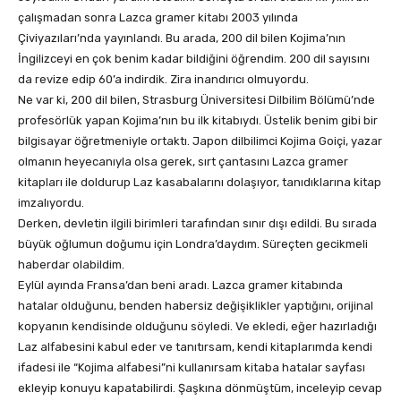
çalışmadan sonra Lazca gramer kitabı 2003 yılında
Çiviyazıları’nda yayınlandı. Bu arada, 200 dil bilen Kojima’nın
İngilizceyi en çok benim kadar bildiğini öğrendim. 200 dil sayısını
da revize edip 60’a indirdik. Zira inandırıcı olmuyordu.
Ne var ki, 200 dil bilen, Strasburg Üniversitesi Dilbilim Bölümü’nde
profesörlük yapan Kojima’nın bu ilk kitabıydı. Üstelik benim gibi bir
bilgisayar öğretmeniyle ortaktı. Japon dilbilimci Kojima Goiçi, yazar
olmanın heyecanıyla olsa gerek, sırt çantasını Lazca gramer
kitapları ile doldurup Laz kasabalarını dolaşıyor, tanıdıklarına kitap
imzalıyordu.
Derken, devletin ilgili birimleri tarafından sınır dışı edildi. Bu sırada
büyük oğlumun doğumu için Londra’daydım. Süreçten gecikmeli
haberdar olabildim.
Eylül ayında Fransa’dan beni aradı. Lazca gramer kitabında
hatalar olduğunu, benden habersiz değişiklikler yaptığını, orijinal
kopyanın kendisinde olduğunu söyledi. Ve ekledi, eğer hazırladığı
Laz alfabesini kabul eder ve tanıtırsam, kendi kitaplarımda kendi
ifadesi ile “Kojima alfabesi”ni kullanırsam kitaba hatalar sayfası
ekleyip konuyu kapatabilirdi. Şaşkına dönmüştüm, inceleyip cevap