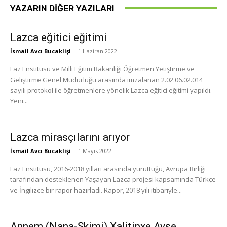
YAZARIN DIĞER YAZILARI
Lazca eğitici eğitimi
İsmail Avcı Bucaklişi
-
1 Haziran 2022
Laz Enstitüsü ve Milli Eğitim Bakanlığı Öğretmen Yetiştirme ve
Geliştirme Genel Müdürlüğü arasında imzalanan 2.02.06.02.014
sayılı protokol ile öğretmenlere yönelik Lazca eğitici eğitimi yapıldı.
Yeni...
Lazca mirasçılarını arıyor
İsmail Avcı Bucaklişi
-
1 Mayıs 2022
Laz Enstitüsü, 2016-2018 yılları arasında yürüttüğü, Avrupa Birliği
tarafından desteklenen Yaşayan Lazca projesi kapsamında Türkçe
ve İngilizce bir rapor hazırladı. Rapor, 2018 yılı itibariyle...
Annem (Nana-Şkimi) Xalitipxe Ayşe