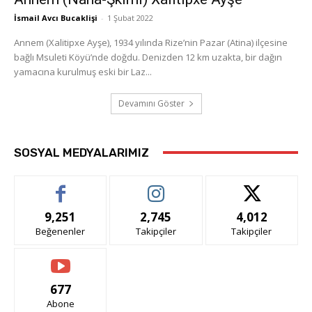
İsmail Avcı Bucaklişi
-
1 Şubat 2022
Annem (Xalitipxe Ayşe), 1934 yılında Rize’nin Pazar (Atina) ilçesine
bağlı Msuleti Köyü’nde doğdu. Denizden 12 km uzakta, bir dağın
yamacına kurulmuş eski bir Laz...
Devamını Göster
SOSYAL MEDYALARIMIZ
9,251
2,745
4,012
Beğenenler
Takipçiler
Takipçiler
677
Abone