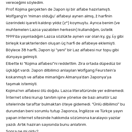
vereceğimi söyledim.
Prof. Kojima gerçekten de Japon işi bir alfabe hazırlamıştı.
Wolfgang’ın ‘mimarı olduğu’ alfabeyi aynen almış, ž harfinin
üzerindeki işareti kaldırıp yıldız (z*) koymuştu. Ayrıca benim (ve
muhtemelen Lazca yazabilen herkesin) kullandığım, üstelik
1999’da yayınladığım Lazca sözlükte aynen var olan ky, gy, ḱy gibi
birleşik karakterlerden oluşan üç harfi de alfabeye eklemişti.
Böylece 38 harfli, Japon işi “yeni” bir Laz alfabesi nur topu gibi
dünyaya gelmişti.
Elbette ki “Kojima alfabesi”ni reddettim. Zira ortada düpedüz bir
üçkâğıt vardı. Japon dilbilimci anlaşılan Wolfgang Feurstein’a
kıskanmıştı ve alfabe mimarlığını Almanya’dan Japonya’ya
taşımak istemişti.
Kojima’nın alfabesi ölü doğdu. Lazca literatüründe yer edinemedi.
İnternet sitesi kurup tanıtım işine yönelse de bazı amatör Laz
sitelerinde taraftar bulmaktan öteye gidemedi. “Ünlü dilbilimci” bu
durumdan beni sorumlu tutup Japonca, İngilizce ve Türkçe yayın
yapan internet sitesinde hakkımda sözümona karalayıcı yazılar
yazdı. Artık haziran sayısında bunu anlatırım.
Sonra ne mi oldu?