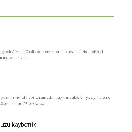
e girdik Afrin’e. Girdik dememizden gocunacak elbet birileri.
m meramımızı....
ız yazının mürekkebi kurumadan, aynı mealde bir yazıyı kaleme
öşemizin adı “Ettekraru...
uzu kaybettik