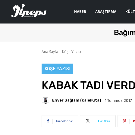
HABER
ARAŞTIRMA
KÜLT
Bağım
Ana Sayfa
Köşe Yazısı
KÖŞE YAZISI
KABAK TADI VERD
Enver Sağlam (Kalekuta)
1 Temmuz 2017
Facebook
Twitter
P