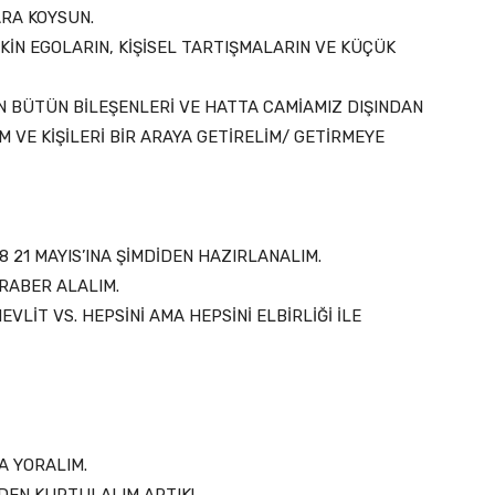
ARA KOYSUN.
KİN EGOLARIN, KİŞİSEL TARTIŞMALARIN VE KÜÇÜK
N BÜTÜN BİLEŞENLERİ VE HATTA CAMİAMIZ DIŞINDAN
VE KİŞİLERİ BİR ARAYA GETİRELİM/ GETİRMEYE
 21 MAYIS’INA ŞİMDİDEN HAZIRLANALIM.
RABER ALALIM.
VLİT VS. HEPSİNİ AMA HEPSİNİ ELBİRLİĞİ İLE
A YORALIM.
EN KURTULALIM ARTIK!