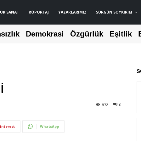
ÜR SANAT
RÖPORTAJ
YAZARLARIMIZ
SÜRGÜN SOYKIRIM
sızlık
Demokrasi
Özgürlük
Eşitlik
S
İ
873
0
interest
WhatsApp