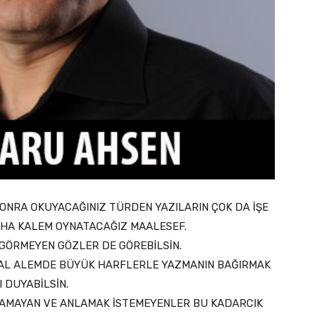
SONRA OKUYACAĞINIZ TÜRDEN YAZILARIN ÇOK DA İŞE
DAHA KALEM OYNATACAĞIZ MAALESEF.
 GÖRMEYEN GÖZLER DE GÖREBİLSİN.
NAL ALEMDE BÜYÜK HARFLERLE YAZMANIN BAĞIRMAK
I DUYABİLSİN.
NLAMAYAN VE ANLAMAK İSTEMEYENLER BU KADARCIK