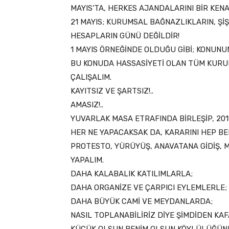
MAYIS’TA, HERKES AJANDALARINI BİR KEN
21 MAYIS; KURUMSAL BAĞNAZLIKLARIN, ŞİŞ
HESAPLARIN GÜNÜ DEĞİLDİR!
1 MAYIS ÖRNEĞİNDE OLDUĞU GİBİ; KONUNU
BU KONUDA HASSASİYETİ OLAN TÜM KURUM 
ÇALIŞALIM.
KAYITSIZ VE ŞARTSIZ!..
AMASIZ!..
YUVARLAK MASA ETRAFINDA BİRLEŞİP, 2018
HER NE YAPACAKSAK DA, KARARINI HEP BE
PROTESTO, YÜRÜYÜŞ, ANAVATANA GİDİŞ, ME
YAPALIM.
DAHA KALABALIK KATILIMLARLA;
DAHA ORGANİZE VE ÇARPICI EYLEMLERLE;
DAHA BÜYÜK CAMİ VE MEYDANLARDA;
NASIL TOPLANABİLİRİZ DİYE ŞİMDİDEN KAF
KÜÇÜK OLSUN BENİM OLSUN KÖYLÜLÜĞÜND