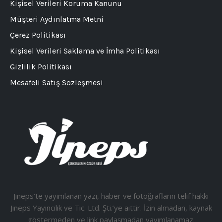
Kişisel Verileri Koruma Kanunu
Müşteri Aydınlatma Metni
Çerez Politikası
Kişisel Verileri Saklama ve İmha Politikası
Gizlilik Politikası
Mesafeli Satış Sözleşmesi
Jineps’te yayımlanan yazı, haber ve fotoğrafların telif hakkı
Jineps Yayıncılık ve Tic. Ltd. Şti.’ye aittir. İzin almadan, kaynak
göstermeden ve link paylaşmadan yayımlanamaz.