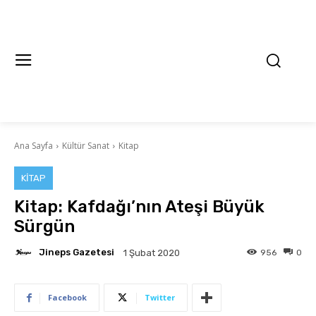
Ana Sayfa
Kültür Sanat
Kitap
KITAP
Kitap: Kafdağı’nın Ateşi Büyük
Sürgün
Jineps Gazetesi
956
0
1 Şubat 2020
Facebook
Twitter