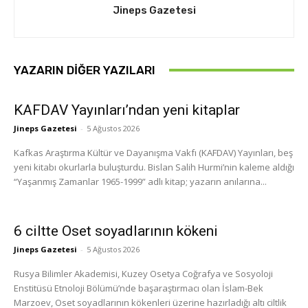
Jineps Gazetesi
YAZARIN DIĞER YAZILARI
KAFDAV Yayınları’ndan yeni kitaplar
Jineps Gazetesi
-
5 Ağustos 2026
Kafkas Araştırma Kültür ve Dayanışma Vakfı (KAFDAV) Yayınları, beş
yeni kitabı okurlarla buluşturdu. Bislan Salih Hurmi’nin kaleme aldığı
“Yaşanmış Zamanlar 1965-1999” adlı kitap; yazarın anılarına...
6 ciltte Oset soyadlarının kökeni
Jineps Gazetesi
-
5 Ağustos 2026
Rusya Bilimler Akademisi, Kuzey Osetya Coğrafya ve Sosyoloji
Enstitüsü Etnoloji Bölümü’nde başaraştırmacı olan İslam-Bek
Marzoev, Oset soyadlarının kökenleri üzerine hazırladığı altı ciltlik