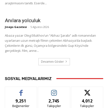
araştırmasını tanıttı. Eserde...
Anılara yolculuk
Jineps Gazetesi
-
5 Ağustos 2026
Abaza yazar Oleg Etlukhov’un “Abhaz Şarabı” adlı romanından
uyarlanan uzun metrajlı filmin çekimleri Abhazya’da başladı.
Çekimlerin ilk günü, Oçamçıra bölgesindeki Gup Köyü’nde
gerçekleşti. Film, anne...
Devamını Göster
SOSYAL MEDYALARIMIZ
9,251
2,745
4,012
Beğenenler
Takipçiler
Takipçiler