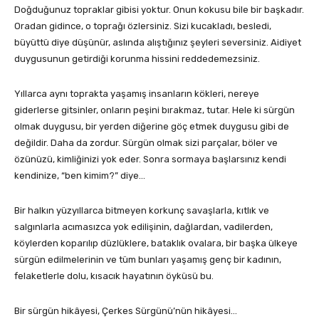
Doğduğunuz topraklar gibisi yoktur. Onun kokusu bile bir başkadır.
Oradan gidince, o toprağı özlersiniz. Sizi kucakladı, besledi,
büyüttü diye düşünür, aslında alıştığınız şeyleri seversiniz. Aidiyet
duygusunun getirdiği korunma hissini reddedemezsiniz.
Yıllarca aynı toprakta yaşamış insanların kökleri, nereye
giderlerse gitsinler, onların peşini bırakmaz, tutar. Hele ki sürgün
olmak duygusu, bir yerden diğerine göç etmek duygusu gibi de
değildir. Daha da zordur. Sürgün olmak sizi parçalar, böler ve
özünüzü, kimliğinizi yok eder. Sonra sormaya başlarsınız kendi
kendinize, “ben kimim?” diye…
Bir halkın yüzyıllarca bitmeyen korkunç savaşlarla, kıtlık ve
salgınlarla acımasızca yok edilişinin, dağlardan, vadilerden,
köylerden koparılıp düzlüklere, bataklık ovalara, bir başka ülkeye
sürgün edilmelerinin ve tüm bunları yaşamış genç bir kadının,
felaketlerle dolu, kısacık hayatının öyküsü bu.
Bir sürgün hikâyesi, Çerkes Sürgünü’nün hikâyesi…