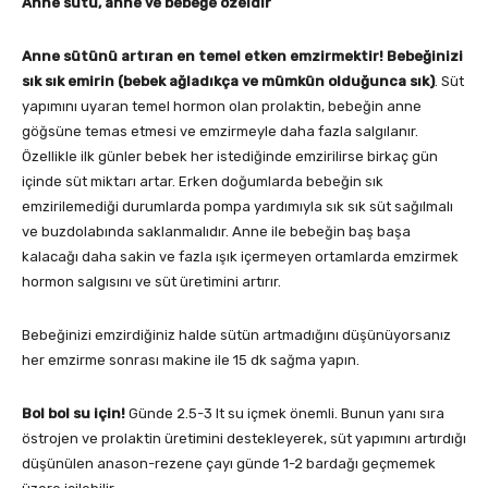
Anne sütü, anne ve bebeğe özeldir
Anne sütünü artıran en temel etken emzirmektir! Bebeğinizi
sık sık emirin (bebek ağladıkça ve mümkün olduğunca sık)
. Süt
yapımını uyaran temel hormon olan prolaktin, bebeğin anne
göğsüne temas etmesi ve emzirmeyle daha fazla salgılanır.
Özellikle ilk günler bebek her istediğinde emzirilirse birkaç gün
içinde süt miktarı artar. Erken doğumlarda bebeğin sık
emzirilemediği durumlarda pompa yardımıyla sık sık süt sağılmalı
ve buzdolabında saklanmalıdır. Anne ile bebeğin baş başa
kalacağı daha sakin ve fazla ışık içermeyen ortamlarda emzirmek
hormon salgısını ve süt üretimini artırır.
Bebeğinizi emzirdiğiniz halde sütün artmadığını düşünüyorsanız
her emzirme sonrası makine ile 15 dk sağma yapın.
Bol bol su için!
Günde 2.5-3 lt su içmek önemli. Bunun yanı sıra
östrojen ve prolaktin üretimini destekleyerek, süt yapımını artırdığı
düşünülen anason-rezene çayı günde 1-2 bardağı geçmemek