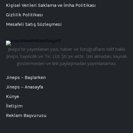
Kişisel Verileri Saklama ve İmha Politikası
Gizlilik Politikası
Mesafeli Satış Sözleşmesi
Jineps’te yayımlanan yazı, haber ve fotoğrafların telif hakkı
Jineps Yayıncılık ve Tic. Ltd. Şti.’ye aittir. İzin almadan, kaynak
göstermeden ve link paylaşmadan yayımlanamaz.
Jineps – Başlarken
Jineps – Anasayfa
Künye
İletişim
Reklam Başvurusu