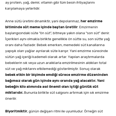
ay protein, yağ, demir, vitamin gibi tüm besin ihtiyaçlarını
karşılamaya yeterlidir.
Anne sütü üretimi dinamiktir, yani depolanmaz,
her emzirme
bitiminde süt meme içinde baştan üretilir
. Emzirmenin
başlangıcındaki süte “ön süt”, bitmeye yakın olana “son süt” denir.
İçerikleri aynı olmakla birlikte genellikle ön sütte su, son sütte yağ
oranı daha fazladır. Bebek emerken, memedeki süt kanallarına
yapışık olan yağlar ayrılarak süte karışır. Yani emzirme sürecinde
sütün yağ içeriği kademeli olarak artar. Yapılan araştırmalarda
bebeklerin sık veya uzun aralıklarla emzirilmesinin aldıkları total
süt ve yağ miktarını etkilemediği gösterilmiştir. Sonuç olarak
bebek etkin bir biçimde emdiği sürece emzirme düzeninden
bağımsız olarak gün içinde aynı oranda yağ alacaktır.
Yani
bebeğin kilo alımında asıl önemli olan içtiği günlük süt
miktarıdır.
Bununla birlikte süt salgısını artırmak için sık emzirme
önerilir.
Biyoritmiktir
, günün değişen ritmi ile uyumludur. Örneğin süt