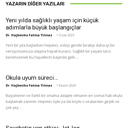
YAZARIN DIĞER YAZILARI
Yeni yılda sağlıklı yaşam için küçük
adımlarla büyük başlangıçlar
Dr. Hajbeviko Fatma Yılmaz
-
1 Ocak 2025
Yeni bir yıla başlarken hepimiz, eskiyi geride bırakıp daha iyi bir
versiyonumuza ulaşma hayali kurarız. Sağlıklı bir yaşam tarzı
benimsemek bu hayallerin başında gelir....
Okula uyum süreci…
Dr. Hajbeviko Fatma Yılmaz
-
1 Kasım 2024
Büyümenin ve farklı bir ortama adapte olmanın en somut hali okula
başlamak sanırım. Hepimiz öyle ya da böyle o sıralardan geçtik ve
çok şey...
Seyahatin yan etkisi: Jet-lag