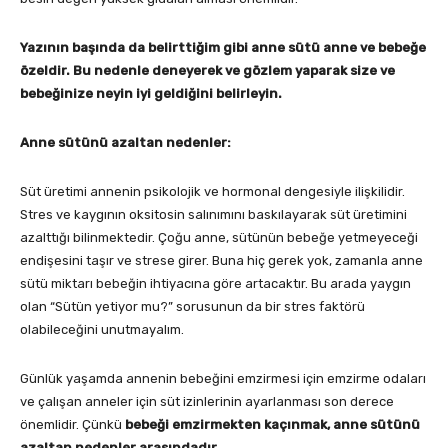
Yazının başında da belirttiğim gibi anne sütü anne ve bebeğe
özeldir. Bu nedenle deneyerek ve gözlem yaparak size ve
bebeğinize neyin iyi geldiğini belirleyin.
Anne sütünü azaltan nedenler:
Süt üretimi annenin psikolojik ve hormonal dengesiyle ilişkilidir.
Stres ve kaygının oksitosin salınımını baskılayarak süt üretimini
azalttığı bilinmektedir. Çoğu anne, sütünün bebeğe yetmeyeceği
endişesini taşır ve strese girer. Buna hiç gerek yok, zamanla anne
sütü miktarı bebeğin ihtiyacına göre artacaktır. Bu arada yaygın
olan “Sütün yetiyor mu?” sorusunun da bir stres faktörü
olabileceğini unutmayalım.
Günlük yaşamda annenin bebeğini emzirmesi için emzirme odaları
ve çalışan anneler için süt izinlerinin ayarlanması son derece
önemlidir. Çünkü
bebeği emzirmekten kaçınmak, anne sütünü
azaltan nedenler arasındadır.