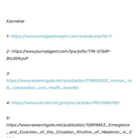
Kaynaklar
1-
https://www.anneligeadimadim.com/makale.php?id=3
2- https://www.journalagent.com/tpa/pdfs/TPA-57689-
BILGEN.pdf
3-
https://www.researchgate.net/publication/318003402_Human_mi
lk_composition_and_health_benefits
4-
https://www.ncbi.nlm.nih.gov/pmc/articles/PMC3586783/
5-
https://www.researchgate.net/publication/10898453_Emergence
_and_Evolution_of_the_Circadian_Rhythm_of_Melatonin_in_C