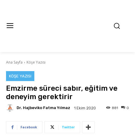
Ana Sayfa
Köşe Yazısı
KÖŞE YAZISI
Emzirme süreci sabır, eğitim ve
deneyim gerektirir
Dr. Hajbeviko Fatma Yılmaz
881
0
1 Ekim 2020
Facebook
Twitter