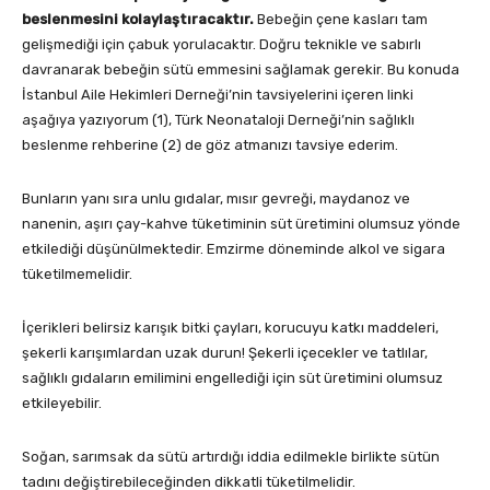
beslenmesini kolaylaştıracaktır.
Bebeğin çene kasları tam
gelişmediği için çabuk yorulacaktır. Doğru teknikle ve sabırlı
davranarak bebeğin sütü emmesini sağlamak gerekir. Bu konuda
İstanbul Aile Hekimleri Derneği’nin tavsiyelerini içeren linki
aşağıya yazıyorum (1), Türk Neonataloji Derneği’nin sağlıklı
beslenme rehberine (2) de göz atmanızı tavsiye ederim.
Bunların yanı sıra unlu gıdalar, mısır gevreği, maydanoz ve
nanenin, aşırı çay-kahve tüketiminin süt üretimini olumsuz yönde
etkilediği düşünülmektedir. Emzirme döneminde alkol ve sigara
tüketilmemelidir.
İçerikleri belirsiz karışık bitki çayları, korucuyu katkı maddeleri,
şekerli karışımlardan uzak durun! Şekerli içecekler ve tatlılar,
sağlıklı gıdaların emilimini engellediği için süt üretimini olumsuz
etkileyebilir.
Soğan, sarımsak da sütü artırdığı iddia edilmekle birlikte sütün
tadını değiştirebileceğinden dikkatli tüketilmelidir.