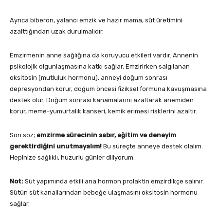
Ayrıca biberon, yalancı emzik ve hazır mama, süt üretimini
azalttığından uzak durulmalıdır.
Emzirmenin anne sağlığına da koruyucu etkileri vardır. Annenin
psikolojik olgunlaşmasına katkı sağlar. Emzirirken salgılanan
oksitosin (mutluluk hormonu), anneyi doğum sonrası
depresyondan korur, doğum öncesi fiziksel formuna kavuşmasına
destek olur. Doğum sonrası kanamalarını azaltarak anemiden
korur, meme-yumurtalık kanseri, kemik erimesi risklerini azaltır.
Son söz;
emzirme sürecinin sabır, eğitim ve deneyim
gerektirdiğini unutmayalım!
Bu süreçte anneye destek olalım.
Hepinize sağlıklı, huzurlu günler diliyorum.
Not:
Süt yapımında etkili ana hormon prolaktin emzirdikçe salınır.
Sütün süt kanallarından bebeğe ulaşmasını oksitosin hormonu
sağlar.