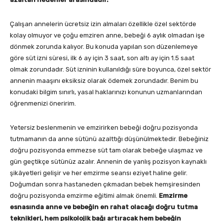
Çalışan annelerin ücretsiz izin almaları özellikle özel sektörde
kolay olmuyor ve çoğu emziren anne, bebeği 6 aylık olmadan işe
dönmek zorunda kalıyor. Bu konuda yapılan son düzenlemeye
göre süt izni süresi, ilk 6 ay için 3 saat, son altı ay için 1.5 saat
olmak zorundadır. Süt izninin kullanıldığı süre boyunca, özel sektör
annenin maaşını eksiksiz olarak ödemek zorundadır. Benim bu
konudaki bilgim sınırlı, yasal haklarınızı konunun uzmanlarından
öğrenmenizi öneririm.
Yetersiz beslenmenin ve emzirirken bebeği doğru pozisyonda
tutmamanın da anne sütünü azalttığı düşünülmektedir. Bebeğiniz
doğru pozisyonda emmezse süt tam olarak bebeğe ulaşmaz ve
gün geçtikçe sütünüz azalır. Annenin de yanlış pozisyon kaynaklı
şikâyetleri gelişir ve her emzirme seansı eziyet haline gelir.
Doğumdan sonra hastaneden çıkmadan bebek hemşiresinden
doğru pozisyonda emzirme eğitimi almak önemli.
Emzirme
esnasında anne ve bebeğin en rahat olacağı doğru tutma
teknikleri, hem psikolojik bağı artıracak hem bebeğin