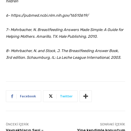
hildren
6- https://pubmed.ncbi.nlm.nih.gov/16510619/
7- Mohrbacher, N. Breastfeeding Answers Made Simple: A Guide for
Helping Mothers. Amarillo, TX: Hale Publishing, 2010.
8- Mohrbacher, N. and Stock, J. The Breastfeeding Answer Book,
3rd edition. Schaumburg, IL: La Leche League International, 2003.
Facebook
Twitter
ÖNCEKI İÇERIK
SONRAKI İÇERIK
Vaynakhların Sesi –
Yine kendimle konuştum