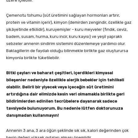
üzere içilebilir.
Çemenotu tohumu (süt üretimini sağlayan hormonları artırır,
protein ve vitamin içerir), kimyon (demirden zengindir, özellikle gaz
şikâyetinde etkilidir), kuruyemişler – kuru meyveler (fındık, ceviz,
badem, susam, hurma, kuru incir, kuru kayısı) ve yeşil yapraklı
sebzeler annenin sindirim sistemini düzenlemeye yardımcı olur.
Baklagillerin de faydalı olduğu bilinmekle birlikte gaz oluşturursa
kimyonla birlikte tüketilebilir.
Bitki çayları ve baharat çeşitleri, içerdikleri kimyasal
bileşenler nedeniyle özellikle alerjik bebekler için tehlikeli
olabilir. Belirli bir yiyecek veya içeceğin süt üretimini
artırdığına dair elimizde kesin veri olmamakla birlikte geri
bildirimlerden edinilen tecrübelere dayanarak sadece
tavsiyede bulunuyorum. Bu nedenle lütfen doktorunuza
danışmadan kullanmayın!
Annenin 3 ana, 3 ara öğün şeklinde sık sık, kalori değerinden çok
besin değeri yüksek gıdaları alması önemlidir.