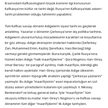
Krasnodarlı Kafkasologların büyük kısmının ilgi konusunun
Kafkasya’nın kültür ve tarihi değil, Rusya’nın Kafkasya’daki askeri-
tarihi problemleri olduğu tahminini yapabiliriz.
Tüm Kafkas savaşı dönemi Adigelerin siyasi tarihi es geçilerek
anlatılmış. Yazarlar o dönemin Çerkesya’sının dış politika tarihine,
Adigelerin ulusal kurtuluş mücadelesinin karakteri ve boyutlarına
bir göz atmayı, Adige direnişinin önderleri hakkında (Seferbey
Zan, Muhammed Emin, Kazbiç Şeretluko, Hacı Berzeg) bilgi
vermeyi gerekli görmemişlerdir. Buna karşılık, Çarlık Rusya’sına
hizmet eden Adige “halk maarifçilerine” -Şora Nogmov, Han-Girey,
Umar Bersey- bir paragraf ayrılmış. Halk maarifçisi, bilindiği gibi
kendi halkını aydınlatır. Han-Girey, içerisinde Adige ülkesinin
ayrıntılı bir askeri-topografik analizini yaptığı “Çerkesya yazılarını”
yazmıştır. Bu Adige “maarifçisinin” eseri imparatorluğun en üst
düzey askeri yöneticilerin kullanımı için yazılmıştı. II. Nikolay,
Benkendorf ve birkaç general daha. İşte “maarifçinin” tüm
okuyucu kitlesi bu kadar. Han-Girey’i, Nogmov’u ve Kafkas savaşı
döneminin tüm diğer “maarifçilerini” ilk Adige tarihçileri,