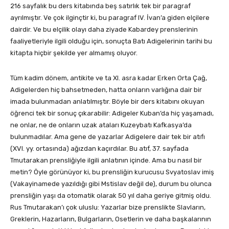
216 sayfalık bu ders kitabında beş satırlık tek bir paragraf
ayrılmıştır. Ve çok ilginçtir ki, bu paragraf IV. İvan’a giden elçilere
dairdir. Ve bu elçilik olayı daha ziyade Kabardey prenslerinin
faaliyetleriyle ilgili olduğu için, sonuçta Batı Adigelerinin tarihi bu
kitapta hiçbir şekilde yer almamış oluyor.
Tüm kadim dönem, antikite ve ta XI. asra kadar Erken Orta Çağ,
Adigelerden hiç bahsetmeden, hatta onların varlığına dair bir
imada bulunmadan anlatılmıştır. Böyle bir ders kitabını okuyan
öğrenci tek bir sonuç çıkarabilir: Adigeler Kuban’da hiç yaşamadı,
ne onlar, ne de onların uzak ataları Kuzeybatı Kafkasya’da
bulunmadılar. Ama gene de yazarlar Adigelere dair tek bir atıfı
(XVI. yy. ortasında) ağızdan kaçırdılar. Bu atıf, 37. sayfada
Tmutarakan prensliğiyle ilgili anlatının içinde. Ama bu nasıl bir
metin? Öyle görünüyor ki, bu prensliğin kurucusu Svyatoslav imiş
(Vakayinamede yazıldığı gibi Mstislav değil de), durum bu olunca
prensliğin yaşı da otomatik olarak 50 yıl daha geriye gitmiş oldu.
Rus Tmutarakan’ı çok uluslu: Yazarlar bize prenslikte Slavların,
Greklerin, Hazarların, Bulgarların, Osetlerin ve daha başkalarının