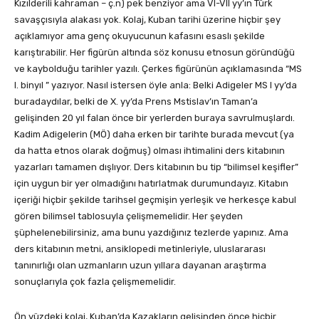
Kızılderili kahraman – ç.n) pek benziyor ama VI-VII yy’ın Türk
savaşçısıyla alakası yok. Kolaj, Kuban tarihi üzerine hiçbir şey
açıklamıyor ama genç okuyucunun kafasını esaslı şekilde
karıştırabilir. Her figürün altında söz konusu etnosun göründüğü
ve kaybolduğu tarihler yazılı. Çerkes figürünün açıklamasında “MS
I. binyıl ” yazıyor. Nasıl istersen öyle anla: Belki Adigeler MS I yy’da
buradaydılar, belki de X. yy’da Prens Mstislav’ın Taman’a
gelişinden 20 yıl falan önce bir yerlerden buraya savrulmuşlardı.
Kadim Adigelerin (MÖ) daha erken bir tarihte burada mevcut (ya
da hatta etnos olarak doğmuş) olması ihtimalini ders kitabının
yazarları tamamen dışlıyor. Ders kitabının bu tip “bilimsel keşifler”
için uygun bir yer olmadığını hatırlatmak durumundayız. Kitabın
içeriği hiçbir şekilde tarihsel geçmişin yerleşik ve herkesçe kabul
gören bilimsel tablosuyla çelişmemelidir. Her şeyden
şüphelenebilirsiniz, ama bunu yazdığınız tezlerde yapınız. Ama
ders kitabının metni, ansiklopedi metinleriyle, uluslararası
tanınırlığı olan uzmanların uzun yıllara dayanan araştırma
sonuçlarıyla çok fazla çelişmemelidir.
Ön yüzdeki kolaj, Kuban’da Kazakların gelişinden önce hiçbir