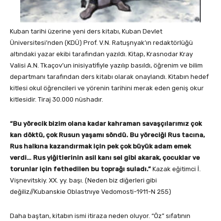
Kuban tarihi üzerine yeni ders kitabı, Kuban Devlet
Üniversitesi’nden (KDÜ) Prof. V.N. Ratuşnyak’ın redaktörlüğü
altındaki yazar ekibi tarafından yazıldı. Kitap, Krasnodar Kray
Valisi A.N. Tkaçov’un inisiyatifiyle yazılıp basıldı, öğrenim ve bilim
departmanı tarafından ders kitabı olarak onaylandı. Kitabın hedef
kitlesi okul öğrencileri ve yörenin tarihini merak eden geniş okur
kitlesidir. Tiraj 30.000 nüshadır.
“Bu yörecik bizim olana kadar kahraman savaşçılarımız çok
kan döktü, çok Rusun yaşamı söndü. Bu yöreciği Rus tacına,
Rus halkına kazandırmak için pek çok büyük adam emek
verdi… Rus yiğitlerinin asil kanı sel gibi akarak, çocuklar ve
torunlar için fethedilen bu toprağı suladı.”
Kazak eğitimci İ.
Vişnevitskiy. XX. yy. başı. (Neden biz diğerleri gibi
değiliz//Kubanskie Oblastnıye Vedomosti-1911-N 255)
Daha baştan, kitabın ismi itiraza neden oluyor. “Öz” sıfatının