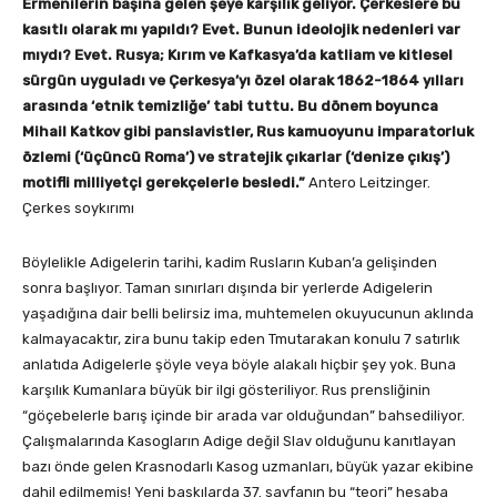
Ermenilerin başına gelen şeye karşılık geliyor. Çerkeslere bu
kasıtlı olarak mı yapıldı? Evet. Bunun ideolojik nedenleri var
mıydı? Evet. Rusya; Kırım ve Kafkasya’da katliam ve kitlesel
sürgün uyguladı ve Çerkesya’yı özel olarak 1862-1864 yılları
arasında ‘etnik temizliğe’ tabi tuttu. Bu dönem boyunca
Mihail Katkov gibi panslavistler, Rus kamuoyunu imparatorluk
özlemi (‘üçüncü Roma’) ve stratejik çıkarlar (‘denize çıkış’)
motifli milliyetçi gerekçelerle besledi.”
Antero Leitzinger.
Çerkes soykırımı
Böylelikle Adigelerin tarihi, kadim Rusların Kuban’a gelişinden
sonra başlıyor. Taman sınırları dışında bir yerlerde Adigelerin
yaşadığına dair belli belirsiz ima, muhtemelen okuyucunun aklında
kalmayacaktır, zira bunu takip eden Tmutarakan konulu 7 satırlık
anlatıda Adigelerle şöyle veya böyle alakalı hiçbir şey yok. Buna
karşılık Kumanlara büyük bir ilgi gösteriliyor. Rus prensliğinin
“göçebelerle barış içinde bir arada var olduğundan” bahsediliyor.
Çalışmalarında Kasogların Adige değil Slav olduğunu kanıtlayan
bazı önde gelen Krasnodarlı Kasog uzmanları, büyük yazar ekibine
dahil edilmemiş! Yeni baskılarda 37. sayfanın bu “teori” hesaba