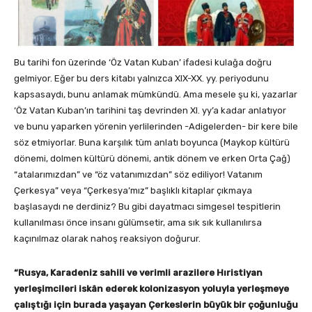
Bu tarihi fon üzerinde ‘Öz Vatan Kuban’ ifadesi kulağa doğru
gelmiyor. Eğer bu ders kitabı yalnızca XIX-XX. yy. periyodunu
kapsasaydı, bunu anlamak mümkündü. Ama mesele şu ki, yazarlar
‘Öz Vatan Kuban’ın tarihini taş devrinden XI. yy’a kadar anlatıyor
ve bunu yaparken yörenin yerlilerinden -Adigelerden- bir kere bile
söz etmiyorlar. Buna karşılık tüm anlatı boyunca (Maykop kültürü
dönemi, dolmen kültürü dönemi, antik dönem ve erken Orta Çağ)
“atalarımızdan” ve “öz vatanımızdan” söz ediliyor! Vatanım
Çerkesya” veya “Çerkesya’mız” başlıklı kitaplar çıkmaya
başlasaydı ne derdiniz? Bu gibi dayatmacı simgesel tespitlerin
kullanılması önce insanı gülümsetir, ama sık sık kullanılırsa
kaçınılmaz olarak nahoş reaksiyon doğurur.
“Rusya, Karadeniz sahili ve verimli arazilere Hıristiyan
yerleşimcileri iskân ederek kolonizasyon yoluyla yerleşmeye
çalıştığı için burada yaşayan Çerkeslerin büyük bir çoğunluğu