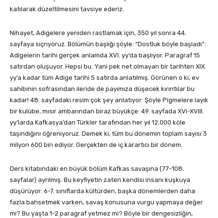
katılarak düzeltilmesini tavsiye ederiz.
Nihayet, Adigelere yeniden rastlamak için, 350 yıl sonra 44.
sayfaya sıçrıyoruz. Bölümün başlığı şöyle: “Dostluk böyle başladı”:
Adigelerin tarihi gerçek anlamda XVI. yy’da başlıyor. Paragraf 15
satırdan oluşuyor. Hepsi bu. Yani pek net olmayan bir tarihten XIX.
yy’a kadar tüm Adige tarihi 5 satırda anlatılmış. Görünen o ki, ev
sahibinin sofrasından ileride de payımıza düşecek kırıntılar bu
kadar! 48. sayfadaki resim çok şey anlatıyor: Şöyle Pigmelere layık
bir kulübe, mısır ambarından biraz büyükçe. 49. sayfada XVI-XVIII.
yy’larda Kafkasya’dan Türkler tarafından her yıl 12.000 köle
taşındığını öğreniyoruz. Demek ki, tüm bu dönemin toplam sayısı 3
milyon 600 bin ediyor. Gerçekten de iç karartıcı bir dönem.
Ders kitabındaki en büyük bölüm Kafkas savaşına (77-108.
sayfalar) ayrılmış. Bu keyfiyetin zaten kendisi insanı kuşkuya
düşürüyor: 6-7. sınıflarda kültürden, başka dönemlerden daha
fazla bahsetmek varken, savaş konusuna vurgu yapmaya değer
mi? Bu yaşta 1-2 paragraf yetmez mi? Böyle bir dengesizliğin,