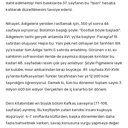
dahil edilmemiş! Yeni baskılarda 37. sayfanın bu “teori” hesaba
katılarak düzeltilmesini tavsiye ederiz.
Nihayet, Adigelere yeniden rastlamak için, 350 yıl sonra 44.
sayfaya sıçrıyoruz. Bölümün başlığı şöyle: “Dostluk böyle başladı”:
Adigelerin tarihi gerçek anlamda XVI. yy’da başlıyor. Paragraf 15
satırdan oluşuyor. Hepsi bu. Yani pek net olmayan bir tarihten XIX.
yy’a kadar tüm Adige tarihi 5 satırda anlatılmış. Görünen o ki, ev
sahibinin sofrasından ileride de payımıza düşecek kırıntılar bu
kadar! 48. sayfadaki resim çok şey anlatıyor: Şöyle Pigmelere layık
bir kulübe, mısır ambarından biraz büyükçe. 49. sayfada XVI-XVIII.
yy’larda Kafkasya’dan Türkler tarafından her yıl 12.000 köle
taşındığını öğreniyoruz. Demek ki, tüm bu dönemin toplam sayısı 3
milyon 600 bin ediyor. Gerçekten de iç karartıcı bir dönem.
Ders kitabındaki en büyük bölüm Kafkas savaşına (77-108.
sayfalar) ayrılmış. Bu keyfiyetin zaten kendisi insanı kuşkuya
düşürüyor: 6-7. sınıflarda kültürden, başka dönemlerden daha
fazla bahsetmek varken, savaş konusuna vurgu yapmaya değer