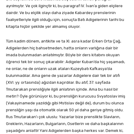
ayrılmıştır. Ve çok ilginçtir ki, bu paragraf IV. İvan’a giden elçilere
dairdir. Ve bu elçilik olayı daha ziyade Kabardey prenslerinin
faaliyetleriyle ilgili olduğu için, sonuçta Batı Adigelerinin tarihi bu
kitapta hiçbir şekilde yer almamış oluyor.
Tüm kadim dönem, antikite ve ta XI. asra kadar Erken Orta Çağ,
Adigelerden hiç bahsetmeden, hatta onların varlığına dair bir
imada bulunmadan anlatılmıştır. Böyle bir ders kitabını okuyan
öğrenci tek bir sonuç çıkarabilir: Adigeler Kuban’da hiç yaşamadı,
ne onlar, ne de onların uzak ataları Kuzeybatı Kafkasya’da
bulunmadılar. Ama gene de yazarlar Adigelere dair tek bir atıfı
(XVI. yy. ortasında) ağızdan kaçırdılar. Bu atıf, 37. sayfada
Tmutarakan prensliğiyle ilgili anlatının içinde. Ama bu nasıl bir
metin? Öyle görünüyor ki, bu prensliğin kurucusu Svyatoslav imiş
(Vakayinamede yazıldığı gibi Mstislav değil de), durum bu olunca
prensliğin yaşı da otomatik olarak 50 yıl daha geriye gitmiş oldu.
Rus Tmutarakan’ı çok uluslu: Yazarlar bize prenslikte Slavların,
Greklerin, Hazarların, Bulgarların, Osetlerin ve daha başkalarının
yaşadığını anlattı! Yani Adigelerden başka herkes var. Demek ki,