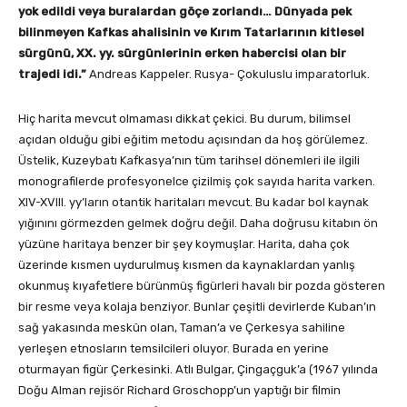
yok edildi veya buralardan göçe zorlandı… Dünyada pek
bilinmeyen Kafkas ahalisinin ve Kırım Tatarlarının kitlesel
sürgünü, XX. yy. sürgünlerinin erken habercisi olan bir
trajedi idi.”
Andreas Kappeler. Rusya- Çokuluslu imparatorluk.
Hiç harita mevcut olmaması dikkat çekici. Bu durum, bilimsel
açıdan olduğu gibi eğitim metodu açısından da hoş görülemez.
Üstelik, Kuzeybatı Kafkasya’nın tüm tarihsel dönemleri ile ilgili
monografilerde profesyonelce çizilmiş çok sayıda harita varken.
XIV-XVIII. yy’ların otantik haritaları mevcut. Bu kadar bol kaynak
yığınını görmezden gelmek doğru değil. Daha doğrusu kitabın ön
yüzüne haritaya benzer bir şey koymuşlar. Harita, daha çok
üzerinde kısmen uydurulmuş kısmen da kaynaklardan yanlış
okunmuş kıyafetlere bürünmüş figürleri havalı bir pozda gösteren
bir resme veya kolaja benziyor. Bunlar çeşitli devirlerde Kuban’ın
sağ yakasında meskûn olan, Taman’a ve Çerkesya sahiline
yerleşen etnosların temsilcileri oluyor. Burada en yerine
oturmayan figür Çerkesinki. Atlı Bulgar, Çingaçguk’a (1967 yılında
Doğu Alman rejisör Richard Groschopp’un yaptığı bir filmin