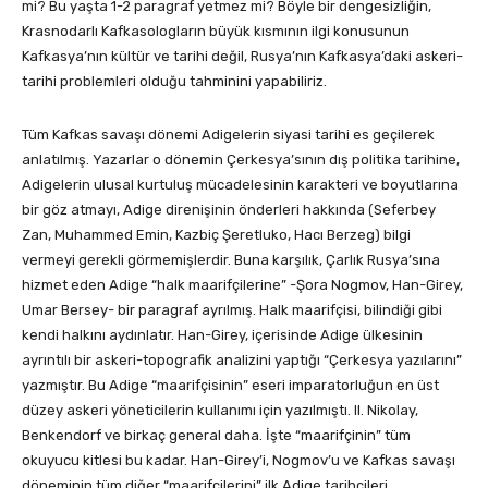
mi? Bu yaşta 1-2 paragraf yetmez mi? Böyle bir dengesizliğin,
Krasnodarlı Kafkasologların büyük kısmının ilgi konusunun
Kafkasya’nın kültür ve tarihi değil, Rusya’nın Kafkasya’daki askeri-
tarihi problemleri olduğu tahminini yapabiliriz.
Tüm Kafkas savaşı dönemi Adigelerin siyasi tarihi es geçilerek
anlatılmış. Yazarlar o dönemin Çerkesya’sının dış politika tarihine,
Adigelerin ulusal kurtuluş mücadelesinin karakteri ve boyutlarına
bir göz atmayı, Adige direnişinin önderleri hakkında (Seferbey
Zan, Muhammed Emin, Kazbiç Şeretluko, Hacı Berzeg) bilgi
vermeyi gerekli görmemişlerdir. Buna karşılık, Çarlık Rusya’sına
hizmet eden Adige “halk maarifçilerine” -Şora Nogmov, Han-Girey,
Umar Bersey- bir paragraf ayrılmış. Halk maarifçisi, bilindiği gibi
kendi halkını aydınlatır. Han-Girey, içerisinde Adige ülkesinin
ayrıntılı bir askeri-topografik analizini yaptığı “Çerkesya yazılarını”
yazmıştır. Bu Adige “maarifçisinin” eseri imparatorluğun en üst
düzey askeri yöneticilerin kullanımı için yazılmıştı. II. Nikolay,
Benkendorf ve birkaç general daha. İşte “maarifçinin” tüm
okuyucu kitlesi bu kadar. Han-Girey’i, Nogmov’u ve Kafkas savaşı
döneminin tüm diğer “maarifçilerini” ilk Adige tarihçileri,