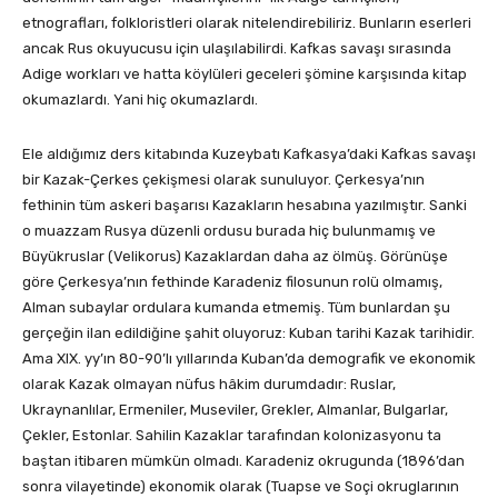
etnografları, folkloristleri olarak nitelendirebiliriz. Bunların eserleri
ancak Rus okuyucusu için ulaşılabilirdi. Kafkas savaşı sırasında
Adige workları ve hatta köylüleri geceleri şömine karşısında kitap
okumazlardı. Yani hiç okumazlardı.
Ele aldığımız ders kitabında Kuzeybatı Kafkasya’daki Kafkas savaşı
bir Kazak-Çerkes çekişmesi olarak sunuluyor. Çerkesya’nın
fethinin tüm askeri başarısı Kazakların hesabına yazılmıştır. Sanki
o muazzam Rusya düzenli ordusu burada hiç bulunmamış ve
Büyükruslar (Velikorus) Kazaklardan daha az ölmüş. Görünüşe
göre Çerkesya’nın fethinde Karadeniz filosunun rolü olmamış,
Alman subaylar ordulara kumanda etmemiş. Tüm bunlardan şu
gerçeğin ilan edildiğine şahit oluyoruz: Kuban tarihi Kazak tarihidir.
Ama XIX. yy’ın 80-90’lı yıllarında Kuban’da demografik ve ekonomik
olarak Kazak olmayan nüfus hâkim durumdadır: Ruslar,
Ukraynanlılar, Ermeniler, Museviler, Grekler, Almanlar, Bulgarlar,
Çekler, Estonlar. Sahilin Kazaklar tarafından kolonizasyonu ta
baştan itibaren mümkün olmadı. Karadeniz okrugunda (1896’dan
sonra vilayetinde) ekonomik olarak (Tuapse ve Soçi okruglarının