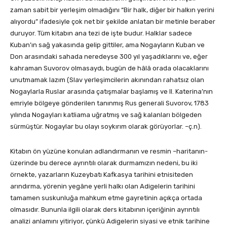
zaman sabit bir yerleşim olmadığını “Bir halk, diğer bir halkın yerini
alıyordu” ifadesiyle çok net bir şekilde anlatan bir metinle beraber
duruyor. Tüm kitabın ana tezi de işte budur. Halklar sadece
Kuban’ın sağ yakasında gelip gittiler, ama Nogayların Kuban ve
Don arasındaki sahada neredeyse 300 yıl yaşadıklarını ve, eğer
kahraman Suvorov olmasaydı, bugün de hâlâ orada olacaklarını
unutmamak lazım (Slav yerleşimcilerin akınından rahatsız olan
Nogaylarla Ruslar arasında çatışmalar başlamış ve II. Katerina’nın
emriyle bölgeye gönderilen tanınmış Rus generali Suvorov, 1783
yılında Nogayları katliama uğratmış ve sağ kalanları bölgeden
sürmüştür. Nogaylar bu olayı soykırım olarak görüyorlar. –ç.n).
Kitabın ön yüzüne konulan adlandırmanın ve resmin –haritanın-
üzerinde bu derece ayrıntılı olarak durmamızın nedeni, bu iki
örnekte, yazarların Kuzeybatı Kafkasya tarihini etnisiteden
arındırma, yörenin yegâne yerli halkı olan Adigelerin tarihini
tamamen suskunluğa mahkum etme gayretinin açıkça ortada
olmasıdır. Bununla ilgili olarak ders kitabının içeriğinin ayrıntılı
analizi anlamını yitiriyor, çünkü Adigelerin siyasi ve etnik tarihine