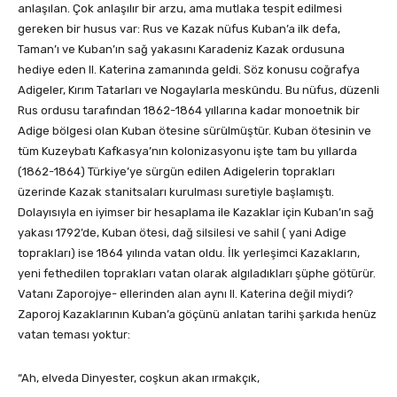
anlaşılan. Çok anlaşılır bir arzu, ama mutlaka tespit edilmesi
gereken bir husus var: Rus ve Kazak nüfus Kuban’a ilk defa,
Taman’ı ve Kuban’ın sağ yakasını Karadeniz Kazak ordusuna
hediye eden II. Katerina zamanında geldi. Söz konusu coğrafya
Adigeler, Kırım Tatarları ve Nogaylarla meskûndu. Bu nüfus, düzenli
Rus ordusu tarafından 1862-1864 yıllarına kadar monoetnik bir
Adige bölgesi olan Kuban ötesine sürülmüştür. Kuban ötesinin ve
tüm Kuzeybatı Kafkasya’nın kolonizasyonu işte tam bu yıllarda
(1862-1864) Türkiye’ye sürgün edilen Adigelerin toprakları
üzerinde Kazak stanitsaları kurulması suretiyle başlamıştı.
Dolayısıyla en iyimser bir hesaplama ile Kazaklar için Kuban’ın sağ
yakası 1792’de, Kuban ötesi, dağ silsilesi ve sahil ( yani Adige
toprakları) ise 1864 yılında vatan oldu. İlk yerleşimci Kazakların,
yeni fethedilen toprakları vatan olarak algıladıkları şüphe götürür.
Vatanı Zaporojye- ellerinden alan aynı II. Katerina değil miydi?
Zaporoj Kazaklarının Kuban’a göçünü anlatan tarihi şarkıda henüz
vatan teması yoktur:
“Ah, elveda Dinyester, coşkun akan ırmakçık,