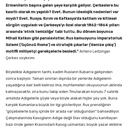
Ermenilerin başına gelen şeye karşılık geliyor. Çerkeslere bu
kasıtlı olarak mı yapıldı? Evet. Bunun ideolojik nedenleri var
mıydı? Evet. Rusya; Kırım ve Kafkasya’da katliam ve kitlesel
sürgün uyguladı ve Çerkesya’yı özel olarak 1862-1864 yılları
arasında ‘etnik temizliğe’ tabi tuttu. Bu dönem boyunca
Mihail Katkov gibi panslavistler, Rus kamuoyunu imparatorluk
özlemi (‘üçüncü Roma’) ve stratejik çıkarlar (‘denize çıkış’)
motifli milliyetçi gerekçelerle besledi.”
Antero Leitzinger.
Çerkes soykırımı
Böylelikle Adigelerin tarihi, kadim Rusların Kuban’a gelişinden
sonra başlıyor. Taman sınırları dışında bir yerlerde Adigelerin
yaşadığına dair belli belirsiz ima, muhtemelen okuyucunun aklında
kalmayacaktır, zira bunu takip eden Tmutarakan konulu 7 satırlık
anlatıda Adigelerle şöyle veya böyle alakalı hiçbir şey yok. Buna
karşılık Kumanlara büyük bir ilgi gösteriliyor. Rus prensliğinin
“göçebelerle barış içinde bir arada var olduğundan” bahsediliyor.
Çalışmalarında Kasogların Adige değil Slav olduğunu kanıtlayan
bazı önde gelen Krasnodarlı Kasog uzmanları, büyük yazar ekibine