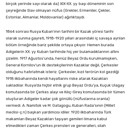
birçok yerinde sayı olarak da) XIX-XX. yy. başı döneminin son
çeyreğinde Slav olmayan nüfus (Grekler, Ermeniler, Çekler,
Estonlar, Almanlar, Moldovanlar) ağırlıktaydı.
1864 sonrası Rusya Kuban’ının tarihini bir Kazak yöresi tarihi
olarak sunma gayreti, 1918-1920 yılları arasındaki iç savaşa ayrılan
bölüm örneğinde bariz şekilde ortaya çıkıyor. Hemen burada
Adigelerin XX. yy. Kuban tarihinde hiç yer bulamadıklarının altını
çizelim. 1917 Ağustos’unda, henüz Beyaz Ordu kurulmamışken,
General Kornilov’un ilk destekçilerinin Kazaklar değil, Çerkesler
olduğunu hatırlatmak isteriz. Çerkesler, kızıl terörün kol gezdiği
1918 ilkbaharında kendi hayatlarını riske atarak Kazakları
sakladılar. Rusya’da hiçbir etnik grup Beyaz Ordu’ya, Kuçuk Ulagay
komutasında bir Çerkes alayı ve Kılıç-Girey komutasında bir tümen
oluşturan Adigeler kadar çok gönüllü (nüfuslarına oranla)
vermedi. A. Namitok ve M. Gatagogu, Kuban Rada’sının (Millet
meclisi-ç.n) başkan yardımcısı idiler. 1920 ilkbaharında Türk
makamları Beyaz Kazakları taşıyan gemileri limana kabul
etmedikleri zaman Çerkes prensleri ve generalleri, silah