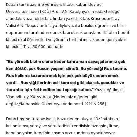
Kuban tarihi üzerine yeni ders kitabı, Kuban Devlet
Üniversitesi’nden (KDÜ) Prof. V.N. Ratuşnyak’ın redaktörlüğü
altındaki yazar ekibi tarafından yazıldı. Kitap, Krasnodar Kray
Valisi A.N. Tkaçov’un inisiyatifiyle yazılıp basıldı, öğrenim ve bilim
departmanı tarafından ders kitabı olarak onaylandı. Kitabın hedef
kitlesi okul öğrencileri ve yörenin tarihini merak eden geniş okur
kitlesidir. Tiraj 30.000 nüshadır.
“Bu yörecik bizim olana kadar kahraman savaşçılarımız çok
kan döktü, çok Rusun yaşamı söndü. Bu yöreciği Rus tacına,
Rus halkına kazandırmak için pek çok büyük adam emek
verdi… Rus yiğitlerinin asil kanı sel gibi akarak, çocuklar ve
torunlar için fethedilen bu toprağı suladı.”
Kazak eğitimci İ.
Vişnevitskiy. XX. yy. başı. (Neden biz diğerleri gibi
değiliz//Kubanskie Oblastnıye Vedomosti-1911-N 255)
Daha baştan, kitabın ismi itiraza neden oluyor. “Öz” sıfatının
kullanılması, yöreyi ve yöre tarihini kendisiyle özdeşleştirme,
kendine yakın, kendinin sayma arzusundan kaynaklanıyor