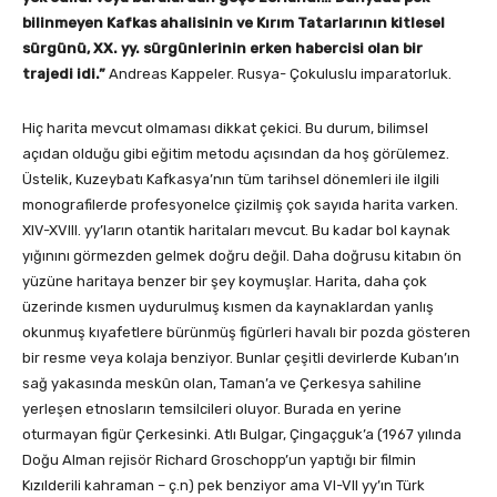
bilinmeyen Kafkas ahalisinin ve Kırım Tatarlarının kitlesel
sürgünü, XX. yy. sürgünlerinin erken habercisi olan bir
trajedi idi.”
Andreas Kappeler. Rusya- Çokuluslu imparatorluk.
Hiç harita mevcut olmaması dikkat çekici. Bu durum, bilimsel
açıdan olduğu gibi eğitim metodu açısından da hoş görülemez.
Üstelik, Kuzeybatı Kafkasya’nın tüm tarihsel dönemleri ile ilgili
monografilerde profesyonelce çizilmiş çok sayıda harita varken.
XIV-XVIII. yy’ların otantik haritaları mevcut. Bu kadar bol kaynak
yığınını görmezden gelmek doğru değil. Daha doğrusu kitabın ön
yüzüne haritaya benzer bir şey koymuşlar. Harita, daha çok
üzerinde kısmen uydurulmuş kısmen da kaynaklardan yanlış
okunmuş kıyafetlere bürünmüş figürleri havalı bir pozda gösteren
bir resme veya kolaja benziyor. Bunlar çeşitli devirlerde Kuban’ın
sağ yakasında meskûn olan, Taman’a ve Çerkesya sahiline
yerleşen etnosların temsilcileri oluyor. Burada en yerine
oturmayan figür Çerkesinki. Atlı Bulgar, Çingaçguk’a (1967 yılında
Doğu Alman rejisör Richard Groschopp’un yaptığı bir filmin
Kızılderili kahraman – ç.n) pek benziyor ama VI-VII yy’ın Türk