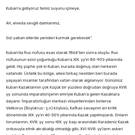
Kuban’a gidiyoruz temiz suyunu içmeye,
Ah, elveda sevgili damlarımız,
Sizi yaban ellerde yeniden kurmak gerekecek”.
Kuban’da Rus nüfusu esas olarak 1864’ten sonra oluştu. Rus
nüfusunun ezici çoğunluğu Kuban’a XIX. yy’ın 80-90’lı yıllarında
geldi. Hiç şüphe yok ki Kuban, burada doğmuş olan herkesin
vatanıdır. Üstelik bu bölge, ailesi birkaç nesilden beri burada
yaşayan insanlar tarafından vatan olarak algılanıyor. Günümüz
Kuban Kazaklarının çok küçük bir yüzdesi doğrudan doğruya XVIII.
yy. sonunda imparatoriçenin emriyle Kuban’a gelen Kazaklara
dayanır. İmparatorluğun merkezi vilayetlerinden binlerce
Velikorus (Büyükrus- ç.n) köylüsü, Kafkas savaşının en kritik
döneminde XIX. yy’ın 40-50’li yıllarında Kazak yapılmışlardı. Onların
torunlarının, XVIII. yy. sonu-XIX. yy. başı arasındaki Karadeniz Kazak
ordusuyla etnik akrabalığı olmadığı gibi, XVI-XVIII. yy’ların askeri