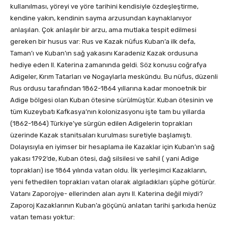
kullanılması, yöreyi ve yöre tarihini kendisiyle özdeşleştirme,
kendine yakın, kendinin sayma arzusundan kaynaklanıyor
anlaşılan. Çok anlaşılır bir arzu, ama mutlaka tespit edilmesi
gereken bir husus var: Rus ve Kazak nüfus Kuban’a ilk defa,
Taman’ı ve Kuban’ın sağ yakasını Karadeniz Kazak ordusuna
hediye eden II. Katerina zamanında geldi. Söz konusu coğrafya
Adigeler, Kırım Tatarları ve Nogaylarla meskûndu. Bu nüfus, düzenli
Rus ordusu tarafından 1862-1864 yıllarına kadar monoetnik bir
Adige bölgesi olan Kuban ötesine sürülmüştür. Kuban ötesinin ve
tüm Kuzeybatı Kafkasya’nın kolonizasyonu işte tam bu yıllarda
(1862-1864) Türkiye’ye sürgün edilen Adigelerin toprakları
üzerinde Kazak stanitsaları kurulması suretiyle başlamıştı.
Dolayısıyla en iyimser bir hesaplama ile Kazaklar için Kuban’ın sağ
yakası 1792’de, Kuban ötesi, dağ silsilesi ve sahil ( yani Adige
toprakları) ise 1864 yılında vatan oldu. İlk yerleşimci Kazakların,
yeni fethedilen toprakları vatan olarak algıladıkları şüphe götürür.
Vatanı Zaporojye- ellerinden alan aynı II. Katerina değil miydi?
Zaporoj Kazaklarının Kuban’a göçünü anlatan tarihi şarkıda henüz
vatan teması yoktur: