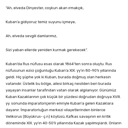
“Ah, elveda Dinyester, coşkun akan ırmakçık,
Kuban’a gidiyoruz temiz suyunu içmeye,
Ah, elveda sevgili damlarımız,
Sizi yaban ellerde yeniden kurmak gerekecek”.
Kuban’da Rus nüfusu esas olarak 1864’ten sonra oluştu. Rus
nüfusunun ezici çoğunluğu Kuban’a XIX. yy’ın 80-90’lı yıllarında
geldi. Hiç şüphe yok ki Kuban, burada doğmuş olan herkesin
vatanıdır. Üstelik bu bölge, ailesi birkaç nesilden beri burada
yaşayan insanlar tarafından vatan olarak algılanıyor. Günümüz
Kuban Kazaklarının çok küçük bir yüzdesi doğrudan doğruya XVIII.
yy. sonunda imparatoriçenin emriyle Kuban’a gelen Kazaklara
dayanır. İmparatorluğun merkezi vilayetlerinden binlerce
Velikorus (Büyükrus- ç.n) köylüsü, Kafkas savaşının en kritik
döneminde XIX. yy’ın 40-50’li yıllarında Kazak yapılmışlardı. Onların