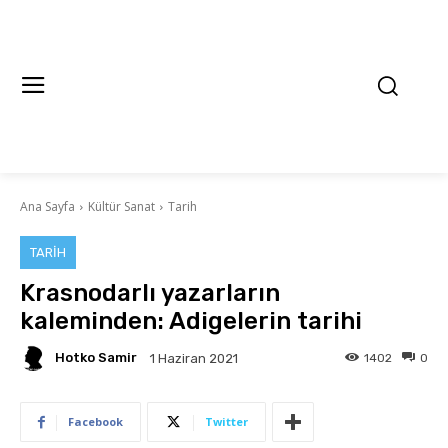
Ana Sayfa
Kültür Sanat
Tarih
TARIH
Krasnodarlı yazarların
kaleminden: Adigelerin tarihi
Hotko Samir
1402
0
1 Haziran 2021
Facebook
Twitter