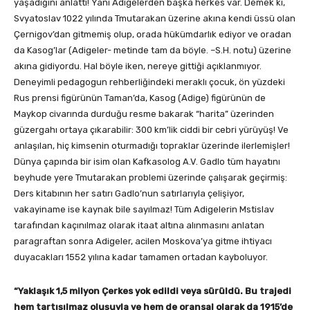
yaşadığını anlattı! Yani Adigelerden başka herkes var. Demek ki,
Svyatoslav 1022 yılında Tmutarakan üzerine akına kendi üssü olan
Çernigov’dan gitmemiş olup, orada hükümdarlık ediyor ve oradan
da Kasog’lar (Adigeler- metinde tam da böyle. –S.H. notu) üzerine
akına gidiyordu. Hal böyle iken, nereye gittiği açıklanmıyor.
Deneyimli pedagogun rehberliğindeki meraklı çocuk, ön yüzdeki
Rus prensi figürünün Taman’da, Kasog (Adige) figürünün de
Maykop civarında durduğu resme bakarak “harita” üzerinden
güzergahı ortaya çıkarabilir: 300 km’lik ciddi bir cebri yürüyüş! Ve
anlaşılan, hiç kimsenin oturmadığı topraklar üzerinde ilerlemişler!
Dünya çapında bir isim olan Kafkasolog A.V. Gadlo tüm hayatını
beyhude yere Tmutarakan problemi üzerinde çalışarak geçirmiş:
Ders kitabının her satırı Gadlo’nun satırlarıyla çelişiyor,
vakayiname ise kaynak bile sayılmaz! Tüm Adigelerin Mstislav
tarafından kaçınılmaz olarak itaat altına alınmasını anlatan
paragraftan sonra Adigeler, acilen Moskova’ya gitme ihtiyacı
duyacakları 1552 yılına kadar tamamen ortadan kayboluyor.
“Yaklaşık 1,5 milyon Çerkes yok edildi veya sürüldü. Bu trajedi
hem tartışılmaz oluşuyla ve hem de oransal olarak da 1915’de