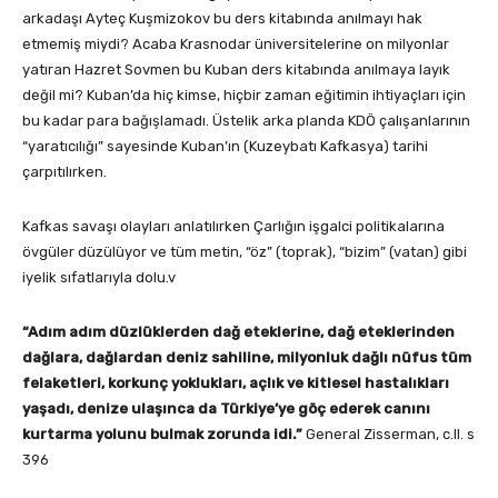
arkadaşı Ayteç Kuşmizokov bu ders kitabında anılmayı hak
etmemiş miydi? Acaba Krasnodar üniversitelerine on milyonlar
yatıran Hazret Sovmen bu Kuban ders kitabında anılmaya layık
değil mi? Kuban’da hiç kimse, hiçbir zaman eğitimin ihtiyaçları için
bu kadar para bağışlamadı. Üstelik arka planda KDÖ çalışanlarının
“yaratıcılığı” sayesinde Kuban’ın (Kuzeybatı Kafkasya) tarihi
çarpıtılırken.
Kafkas savaşı olayları anlatılırken Çarlığın işgalci politikalarına
övgüler düzülüyor ve tüm metin, “öz” (toprak), “bizim” (vatan) gibi
iyelik sıfatlarıyla dolu.v
“Adım adım düzlüklerden dağ eteklerine, dağ eteklerinden
dağlara, dağlardan deniz sahiline, milyonluk dağlı nüfus tüm
felaketleri, korkunç yoklukları, açlık ve kitlesel hastalıkları
yaşadı, denize ulaşınca da Türkiye’ye göç ederek canını
kurtarma yolunu bulmak zorunda idi.”
General Zisserman, c.II. s
396