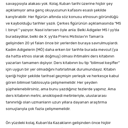
savaşçısıyla alakası yok. Kolaj, Kuban tarihi üzerine hiçbir şey
açıklamıyor ama genç okuyucunun kafasını esaslı şekilde
karıştırabilir. Her figürün altında söz konusu etnosun göründüğü
ve kaybolduğu tarihler yazılı. Çerkes figürünün açıklamasında “MS
I. binyıl ” yazıyor. Nasıl istersen öyle anla: Belki Adigeler MS I yy’da
buradaydılar, belki de X. yy’da Prens Mstislav’ın Taman’a
gelişinden 20 yıl falan önce bir yerlerden buraya savrulmuşlardı.
Kadim Adigelerin (MÖ) daha erken bir tarihte burada mevcut (ya
da hatta etnos olarak doğmuş) olması ihtimalini ders kitabının
yazarları tamamen dışlıyor. Ders kitabının bu tip “bilimsel keşifler”
için uygun bir yer olmadığını hatırlatmak durumundayız. Kitabın
içeriği hiçbir şekilde tarihsel geçmişin yerleşik ve herkesçe kabul
gören bilimsel tablosuyla çelişmemelidir. Her şeyden
şüphelenebilirsiniz, ama bunu yazdığınız tezlerde yapınız. Ama
ders kitabının metni, ansiklopedi metinleriyle, uluslararası
tanınırlığı olan uzmanların uzun yıllara dayanan araştırma
sonuçlarıyla çok fazla çelişmemelidir.
Ön yüzdeki kolaj, Kuban’da Kazakların gelişinden önce hiçbir