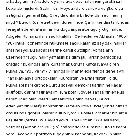
arkadaşlarının Anadolu kıyısına ayak basmaları için gerekli izni
koparabilmişlerdi. Stalin, Kızıl Meydan’da Krasnov’u ve Şkuro’yu
astığında, general Kılıç-Girey de onlarla birlikte idam edilmemiş
miydi? Büyük Rus fetret devri döneminde, Çar’ın kendisi tahtından
feragat ederek atalarının kurduğu imparatorluğu yıktığı halde,
Adigeler Romanovlara sadık kaldılar. Çerkesler ve Abhazlar 1905-
1907 ihtilali döneminde hükümete sadık kalan az sayıdaki halklar
arasındaydı. Bu sadakatlerine karşılık Stolıpin, Abhazların
üzerinden “suçlu halk” yaftasını kaldırmıştı. Tarihin paradoksu
oradadır ki, dindaşlarını kurtarmak uğruna Kafkasya’ya giren
Rusya’ya, 1905 ve 1917 yıllarında ilk ihanet edenler de gene aynı
Transkafkasya Ortodoksları -Gürcistan ve Ermenistan- oldu.
Rusya sol hareketinde Gürcü sosyal-demokratlarının ne kadar
aktif olduklarını hatırlayalım. Tüm post-Sovyet sahasının en Rus
karşıtı lideri olan Zviad Gamsahırdiya’nınn babası, Gürcü
edebiyatının klasiği Konstantin Gamsahurdiya, 1914 yılında Alman
ordusunda gönüllü olarak bulunuyordu. Böylesi örnekler binlerce.
Faşitlerin Çerkes SS alayları yoktu, ama Ermeni SS alayı vardı,
Vermaht (Alman ordusu-ç.n) saflarında ise tüm bir Gürcü tümeni
vardı. Acaba bir partizan tugayının kumandanı, Kovpak’ın silah