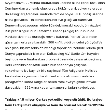
Svyatoslav 1022 yılında Tmutarakan üzerine akına kendi üssü olan
Çernigov’dan gitmemiş olup, orada hükümdarlık ediyor ve oradan
da Kasog’lar (Adigeler- metinde tam da böyle. –S.H. notu) üzerine
akına gidiyordu. Hal böyle iken, nereye gittiği açıklanmıyor.
Deneyimli pedagogun rehberliğindeki meraklı çocuk, ön yüzdeki
Rus prensi figürünün Taman’da, Kasog (Adige) figürünün de
Maykop civarında durduğu resme bakarak “harita” üzerinden
güzergahı ortaya çıkarabilir: 300 km’lik ciddi bir cebri yürüyüş! Ve
anlaşılan, hiç kimsenin oturmadığı topraklar üzerinde ilerlemişler!
Dünya çapında bir isim olan Kafkasolog A.V. Gadlo tüm hayatını
beyhude yere Tmutarakan problemi üzerinde çalışarak geçirmiş:
Ders kitabının her satırı Gadlo’nun satırlarıyla çelişiyor,
vakayiname ise kaynak bile sayılmaz! Tüm Adigelerin Mstislav
tarafından kaçınılmaz olarak itaat altına alınmasını anlatan
paragraftan sonra Adigeler, acilen Moskova’ya gitme ihtiyacı
duyacakları 1552 yılına kadar tamamen ortadan kayboluyor.
“Yaklaşık 1,5 milyon Çerkes yok edildi veya sürüldü. Bu trajedi
hem tartışılmaz oluşuyla ve hem de oransal olarak da 1915’de