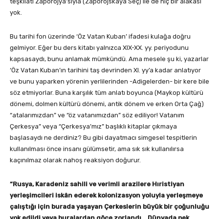
teşkilatı Zaporojya’sıyla (Zaporojskaya Seç) ile de hiç bir alakası
yok.
Bu tarihi fon üzerinde ‘Öz Vatan Kuban’ ifadesi kulağa doğru
gelmiyor. Eğer bu ders kitabı yalnızca XIX-XX. yy. periyodunu
kapsasaydı, bunu anlamak mümkündü. Ama mesele şu ki, yazarlar
‘Öz Vatan Kuban’ın tarihini taş devrinden XI. yy’a kadar anlatıyor
ve bunu yaparken yörenin yerlilerinden -Adigelerden- bir kere bile
söz etmiyorlar. Buna karşılık tüm anlatı boyunca (Maykop kültürü
dönemi, dolmen kültürü dönemi, antik dönem ve erken Orta Çağ)
“atalarımızdan” ve “öz vatanımızdan” söz ediliyor! Vatanım
Çerkesya” veya “Çerkesya’mız” başlıklı kitaplar çıkmaya
başlasaydı ne derdiniz? Bu gibi dayatmacı simgesel tespitlerin
kullanılması önce insanı gülümsetir, ama sık sık kullanılırsa
kaçınılmaz olarak nahoş reaksiyon doğurur.
“Rusya, Karadeniz sahili ve verimli arazilere Hıristiyan
yerleşimcileri iskân ederek kolonizasyon yoluyla yerleşmeye
çalıştığı için burada yaşayan Çerkeslerin büyük bir çoğunluğu
yok edildi veya buralardan göçe zorlandı… Dünyada pek