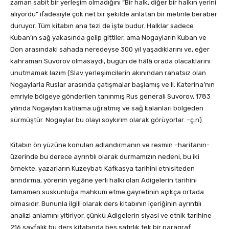
zaman sabit bir yerleşim olmadığını “Bir halk, diğer bir halkın yerini
alıyordu” ifadesiyle çok net bir şekilde anlatan bir metinle beraber
duruyor. Tüm kitabın ana tezi de işte budur. Halklar sadece
Kuban’ın sağ yakasında gelip gittiler, ama Nogayların Kuban ve
Don arasındaki sahada neredeyse 300 yıl yaşadıklarını ve, eğer
kahraman Suvorov olmasaydı, bugün de hâlâ orada olacaklarını
unutmamak lazım (Slav yerleşimcilerin akınından rahatsız olan
Nogaylarla Ruslar arasında çatışmalar başlamış ve II. Katerina’nın
emriyle bölgeye gönderilen tanınmış Rus generali Suvorov, 1783
yılında Nogayları katliama uğratmış ve sağ kalanları bölgeden
sürmüştür. Nogaylar bu olayı soykırım olarak görüyorlar. –ç.n).
Kitabın ön yüzüne konulan adlandırmanın ve resmin –haritanın-
üzerinde bu derece ayrıntılı olarak durmamızın nedeni, bu iki
örnekte, yazarların Kuzeybatı Kafkasya tarihini etnisiteden
arındırma, yörenin yegâne yerli halkı olan Adigelerin tarihini
tamamen suskunluğa mahkum etme gayretinin açıkça ortada
olmasıdır. Bununla ilgili olarak ders kitabının içeriğinin ayrıntılı
analizi anlamını yitiriyor, çünkü Adigelerin siyasi ve etnik tarihine
216 sayfalık bu ders kitabında beş satırlık tek bir paragraf