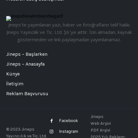
Jineps’te yayımlanan yazı, haber ve fotoğrafların telif hakkı
Jineps Yayıncılık ve Tic. Ltd. Şti.’ye aittir. İzin almadan, kaynak
göstermeden ve link paylaşmadan yayımlanamaz.
Jineps – Başlarken
Jineps – Anasayfa
Künye
İletişim
Reklam Başvurusu
Jineps
Facebook
Web Arşivi
© 2023 Jineps
PDF Arşivi
Instagram
Yayıncılık ve Tic. Ltd.
2025 Yılı Reklam-