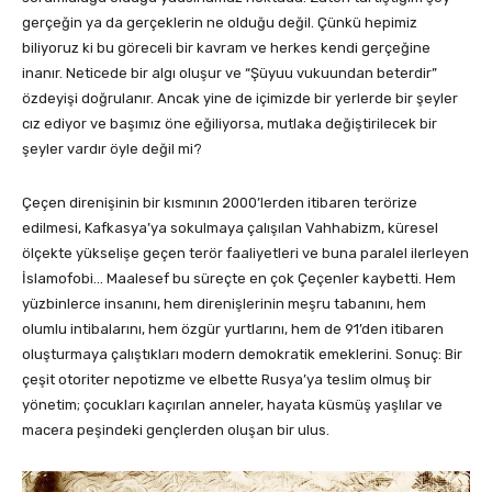
gerçeğin ya da gerçeklerin ne olduğu değil. Çünkü hepimiz
biliyoruz ki bu göreceli bir kavram ve herkes kendi gerçeğine
inanır. Neticede bir algı oluşur ve “Şüyuu vukuundan beterdir”
özdeyişi doğrulanır. Ancak yine de içimizde bir yerlerde bir şeyler
cız ediyor ve başımız öne eğiliyorsa, mutlaka değiştirilecek bir
şeyler vardır öyle değil mi?
Çeçen direnişinin bir kısmının 2000’lerden itibaren terörize
edilmesi, Kafkasya’ya sokulmaya çalışılan Vahhabizm, küresel
ölçekte yükselişe geçen terör faaliyetleri ve buna paralel ilerleyen
İslamofobi… Maalesef bu süreçte en çok Çeçenler kaybetti. Hem
yüzbinlerce insanını, hem direnişlerinin meşru tabanını, hem
olumlu intibalarını, hem özgür yurtlarını, hem de 91’den itibaren
oluşturmaya çalıştıkları modern demokratik emeklerini. Sonuç: Bir
çeşit otoriter nepotizme ve elbette Rusya’ya teslim olmuş bir
yönetim; çocukları kaçırılan anneler, hayata küsmüş yaşlılar ve
macera peşindeki gençlerden oluşan bir ulus.