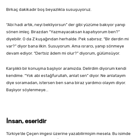
Birkaç dakikadır boş beyazlıkla susuşuyoruz.
“Abi hadi artık, neyi bekliyorsun” der gibi yüzüme bakıyor yanıp
sönen imleç. Birazdan “Yazmayacaksan kapatıyorum ben?”
diyebilir. O da Z kuşağından herhalde. Pek sabırsız. “Bir derdin mi
var?” diyor bana ilkin. Susuyorum. Ama ısrarcı, yanıp sönmeye
devam ediyor. “Dertsiz âdem mi olur?” diyorum, gülümsüyor.
Karşılıklı bir konuşma başlıyor aramızda. Delirdim diyorum kendi
kendime. “Yok abi estağfurullah, anlat sen” diyor. Ne anlatayım
diye soramadan, istersen ben sana biraz yardımcı olayım diyor.
Başlıyor söylenmeye…
İnsan, eseridir
Türkiye’de Çeçen imgesi üzerine yazabilirmişim mesela. Bu isimde