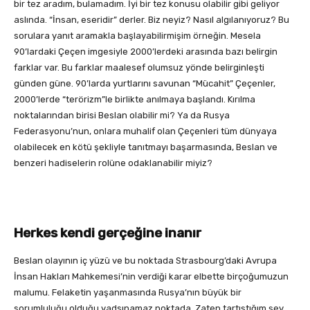
bir tez aradım, bulamadım. İyi bir tez konusu olabilir gibi geliyor
aslında. “İnsan, eseridir” derler. Biz neyiz? Nasıl algılanıyoruz? Bu
sorulara yanıt aramakla başlayabilirmişim örneğin. Mesela
90’lardaki Çeçen imgesiyle 2000’lerdeki arasında bazı belirgin
farklar var. Bu farklar maalesef olumsuz yönde belirginleşti
günden güne. 90’larda yurtlarını savunan “Mücahit” Çeçenler,
2000’lerde “terörizm”le birlikte anılmaya başlandı. Kırılma
noktalarından birisi Beslan olabilir mi? Ya da Rusya
Federasyonu’nun, onlara muhalif olan Çeçenleri tüm dünyaya
olabilecek en kötü şekliyle tanıtmayı başarmasında, Beslan ve
benzeri hadiselerin rolüne odaklanabilir miyiz?
Herkes kendi gerçeğine inanır
Beslan olayının iç yüzü ve bu noktada Strasbourg’daki Avrupa
İnsan Hakları Mahkemesi’nin verdiği karar elbette birçoğumuzun
malumu. Felaketin yaşanmasında Rusya’nın büyük bir
sorumluluğu olduğu yadsınamaz noktada. Zaten tartıştığım şey