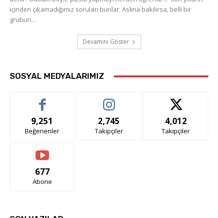
içinden çıkamadığımız soruları bunlar. Aslına bakılırsa, belli bir
grubun...
Devamını Göster
SOSYAL MEDYALARIMIZ
9,251
2,745
4,012
Beğenenler
Takipçiler
Takipçiler
677
Abone