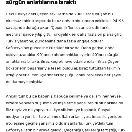
sürgün anlatılarına bıraktı
Peki Türkiye’deki Çeçenler? Herhalde 2000’lerde oluşan bu
olumsuz tablo karşısında biraz daha kabuklarına çekildiler. 94-96
savaşında doruğa çıkan “Çeçenlik”leri, uzun süredir farklı
mecralar içinde yitip gitti. Türkiyelilikleri daha fazla ön plana çıktı.
Türk siyasetine, gündemine daha fazla angaje oldular.
Kafkasya’nın günceline küstüler biraz da. Daha geriye, daha
eskiye uzandılar. 90’ların kahramanlıkları, yerini 40’ların sürgün
anlatılarına bıraktı. Biraz keşfetmeye odaklandılar. Biraz Çeçen
boksörlerin başarılarıyla teselli buldular, biraz tuttukları takımın
attığı gollerle. Yani içlerindeki boşluğu, doldurabilecek her şeyle
doldurmaya çalıştılar.
Ancak tüm bu içe kapanış, kabuğa çekilme ya da ismi her neyse,
bizlere yeniden düşünme ve inşa etme şansı tanıdı bir bakıma da.
Biz neyiz ve ne yapıyoruz diye silkinmeye başladık. Sosyal
medyanın yeni bir tarz amme efkârı ortamı yaratması ile yeniden
etkileşime geçme şansımız oldu insanlarla. Türkiye’deki tüm
Kafkasyalıların bir araya geldiği, Çeçenliği Çerkesliği tartıştığı, Türk