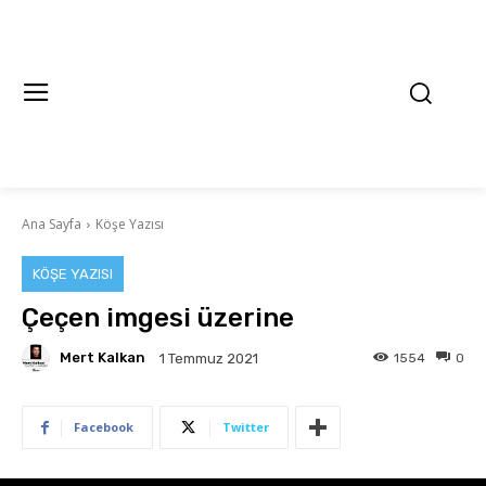
Ana Sayfa
Köşe Yazısı
KÖŞE YAZISI
Çeçen imgesi üzerine
Mert Kalkan
1554
0
1 Temmuz 2021
Facebook
Twitter