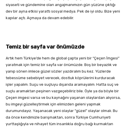
siyaseti ve gündemine olan angajmanımızın gün yüzüne çıktığı
dev bir ayna etkisi yarattı sosyal medya. Pek de iyi oldu. Bize yeni
kapılar açtı. Açmaya da devam edebilir.
Temiz bir sayfa var önümüzde
Artık hem Türkiye’de hem de global çapta yeni bir “Çeçen İmgesi”
yaratmak için temiz bir sayfa var önümüzde. Boş bir beyazlık ve
yanıp sönen imlece güzel sözler yazdıralım bu kez. Yüzlerde
tebessüme sebebiyet verecek, dostluk köprülerini kurduracak
işler yapalım. Suçu ve suçluyu dışarıda aramayalım. Hatta suç ve
suçlu aramaktan peşinen vazgeçebiliriz bile. Öyle ya da böyle bir
Çeçen imgesi varsa ve bu kaynağını yaşanan olaylardan alıyorsa,
bu imgeyi güzelleştirmek için elimizden geleni yapmak
durumundayız. Yaşanacak yeni olaylar “güzel” olaylar olmalı. Bu
da önce kendimizle barışmaktan, sonra Türkiye Cumhuriyeti
yurttaşlığıyla ve nihayet tüm insanlıkla doğru bağı kurmaktan