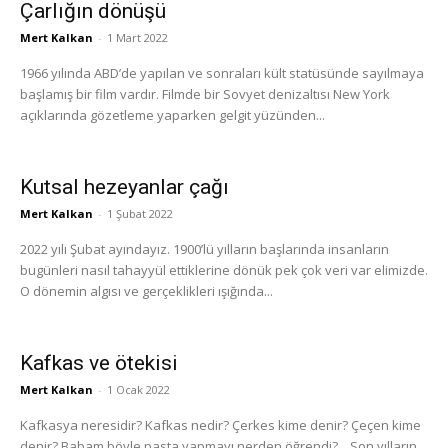
Çarlığın dönüşü
Mert Kalkan
-
1 Mart 2022
1966 yılında ABD’de yapılan ve sonraları kült statüsünde sayılmaya
başlamış bir film vardır. Filmde bir Sovyet denizaltısı New York
açıklarında gözetleme yaparken gelgit yüzünden...
Kutsal hezeyanlar çağı
Mert Kalkan
-
1 Şubat 2022
2022 yılı Şubat ayındayız. 1900’lü yılların başlarında insanların
bugünleri nasıl tahayyül ettiklerine dönük pek çok veri var elimizde.
O dönemin algısı ve gerçeklikleri ışığında...
Kafkas ve ötekisi
Mert Kalkan
-
1 Ocak 2022
Kafkasya neresidir? Kafkas nedir? Çerkes kime denir? Çeçen kime
denir? Babam böyle pasta yapmayı nerden öğrendi?.. Son yılların