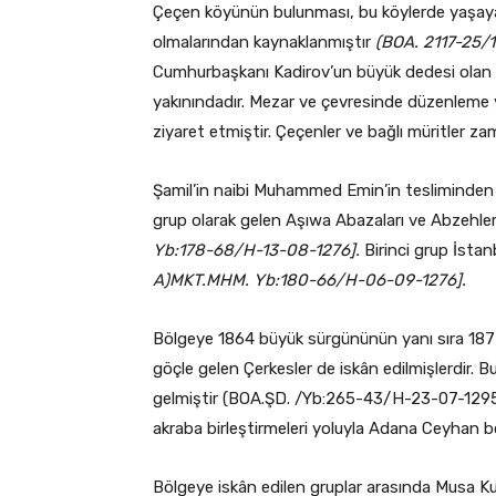
Çeçen köyünün bulunması, bu köylerde yaşaya
olmalarından kaynaklanmıştır
(BOA. 2117-25/
Cumhurbaşkanı Kadirov’un büyük dedesi olan 
yakınındadır. Mezar ve çevresinde düzenleme 
ziyaret etmiştir. Çeçenler ve bağlı müritler z
Şamil’in naibi Muhammed Emin’in tesliminden
grup olarak gelen Aşıwa Abazaları ve Abzehler
Yb:178-68/H-13-08-1276].
Birinci grup İstan
A)MKT.MHM. Yb:180-66/H-06-09-1276].
Bölgeye 1864 büyük sürgününün yanı sıra 1877
göçle gelen Çerkesler de iskân edilmişlerdir.
gelmiştir (BOA.ŞD. /Yb:265-43/H-23-07-1295). 
akraba birleştirmeleri yoluyla Adana Ceyhan b
Bölgeye iskân edilen gruplar arasında Musa Ku