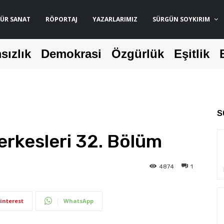
ÜR SANAT
RÖPORTAJ
YAZARLARIMIZ
SÜRGÜN SOYKIRIM
sızlık
Demokrasi
Özgürlük
Eşitlik
S
erkesleri 32. Bölüm
4874
1
interest
WhatsApp