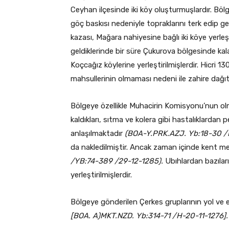
Ceyhan ilçesinde iki köy oluşturmuşlardır. Böl
göç baskısı nedeniyle topraklarını terk edip 
kazası, Mağara nahiyesine bağlı iki köye yerleşti
geldiklerinde bir süre Çukurova bölgesinde kala
Koçcağız köylerine yerleştirilmişlerdir. Hicri 1
mahsullerinin olmaması nedeni ile zahire dağıt
Bölgeye özellikle Muhacirin Komisyonu’nun olm
kaldıkları, sıtma ve kolera gibi hastalıklardan pe
anlaşılmaktadır
(BOA-Y.PRK.AZJ. Yb:18-30 /
da nakledilmiştir. Ancak zaman içinde kent m
/YB:74-389 /29-12-1285).
Ubıhlardan bazıları
yerleştirilmişlerdir.
Bölgeye gönderilen Çerkes gruplarının yol ve e
[BOA. A)MKT.NZD. Yb:314-71 /H-20-11-1276].