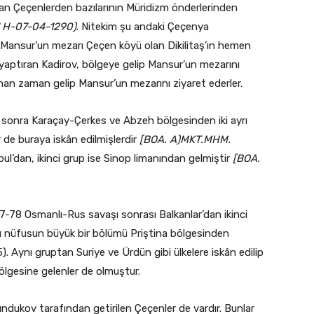
n Çeçenlerden bazılarının Müridizm önderlerinden
1 H-07-04-1290)
. Nitekim şu andaki Çeçenya
Mansur’un mezarı Çeçen köyü olan Dikilitaş’ın hemen
yaptıran Kadirov, bölgeye gelip Mansur’un mezarını
aman zaman gelip Mansur’un mezarını ziyaret ederler.
 sonra Karaçay-Çerkes ve Abzeh bölgesinden iki ayrı
 de buraya iskân edilmişlerdir
[BOA. A)MKT.MHM.
bul’dan, ikinci grup ise Sinop limanından gelmiştir
[BOA.
-78 Osmanlı-Rus savaşı sonrası Balkanlar’dan ikinci
 Bu nüfusun büyük bir bölümü Priştina bölgesinden
Aynı gruptan Suriye ve Ürdün gibi ülkelere iskân edilip
ölgesine gelenler de olmuştur.
ndukov tarafından getirilen Çeçenler de vardır. Bunlar