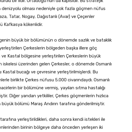
ulu bir ildir. Ortadoğu’nun da kapısıdır. Bu stratejik
 denizyolu olması nedeniyle çok fazla göçmen nüfus
aza, Tatar, Nogay, Dağıstanlı (Avar) ve Çeçenler
 Kafkasya kökenlidir.
genin büyük bir bölümünün o dönemde sazlık ve bataklık
yerleştirilen Çerkeslerin bölgeden başka illere göç
ve Kastal bölgesine yerleştirilen Çerkeslerin büyük
n iskelesi üzerinden gelen Çerkesler, o dönemde Osmanlı
ı Kastal bucağı ve çevresine yerleştirilmişlerdi. Bu
rle birlikte Çerkes nüfusu 5.000 civarındaydı. Osmanlı
acirlerin bir bölümüne vermiş, yayılan sıtma hastalığı
ir. Diğer yandan yetkililer, Çerkes göçmenlerin hızlıca
un büyük bölümü Maraş Andırın tarafına gönderilmiştir.
afına yerleştirildikleri, daha sonra kendi istekleri ile
nlerinden birinin bölgeye daha önceden yerleşen iki