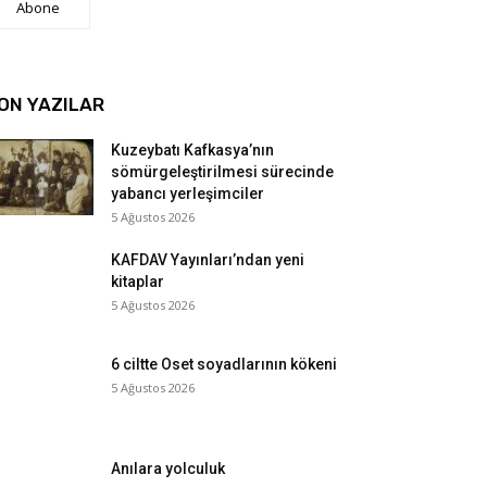
Abone
ON YAZILAR
Kuzeybatı Kafkasya’nın
sömürgeleştirilmesi sürecinde
yabancı yerleşimciler
5 Ağustos 2026
KAFDAV Yayınları’ndan yeni
kitaplar
5 Ağustos 2026
6 ciltte Oset soyadlarının kökeni
5 Ağustos 2026
Anılara yolculuk