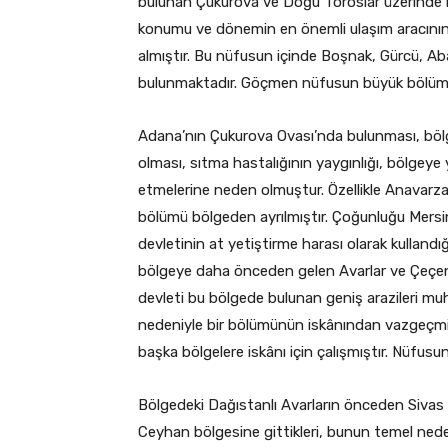
bulunan Çukurova ve Doğu Toroslar üzerinde kur
konumu ve dönemin en önemli ulaşım aracının
almıştır. Bu nüfusun içinde Boşnak, Gürcü, Ab
bulunmaktadır. Göçmen nüfusun büyük bölümü
Adana’nın Çukurova Ovası’nda bulunması, böl
olması, sıtma hastalığının yaygınlığı, bölgeye 
etmelerine neden olmuştur. Özellikle Anavarza 
bölümü bölgeden ayrılmıştır. Çoğunluğu Mersi
devletinin at yetiştirme harası olarak kullandığ
bölgeye daha önceden gelen Avarlar ve Çeçenle
devleti bu bölgede bulunan geniş arazileri muh
nedeniyle bir bölümünün iskânından vazgeçmişt
başka bölgelere iskânı için çalışmıştır. Nüfus
Bölgedeki Dağıstanlı Avarların önceden Sivas tar
Ceyhan bölgesine gittikleri, bunun temel nede