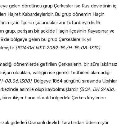
geye gelen dördüncü grup Çerkesler ise Rus devletinin iç
gelen Hajret Kabardeyleridir. Bu grup dönemin Haçin
rilmiştir. İlçenin şu andaki ismi Tufanbeyli’dir. İlk
n grup, perişan bir şekilde Haçin ilçesinin Kayapınar ve
308’de bölgeye gelen bu grup Çerkeslere ilk yıl
ılmıştır
(BOA:DH.MKT-2059-18 /H-18-08-1310).
adığı dönemlerde getirilen Çerkeslerin, bir süre iskânsız
rişan oldukları, valiliğin ise gerekli tedbirleri alamadığı
H-08.06.1308).
Bölgeye 1864 sürgünü sırasında Ubıhlar
erkezinde asimile olup kaybolmuşlardır
(BOA, DH.SAİDd.
, birer ikişer hane olarak bölgedeki Çerkes köylerine
rzak giderleri Osmanlı devleti tarafından ödenmiştir