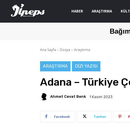
HABER
ARAŞTIRMA
KÜLT
Bağım
Ana Sayfa
Dosya
Araştırma
ARAŞTIRMA
DIZI YAZISI
Adana – Türkiye Ç
Ahmet Cevat Benk
1 Kasım 2023
Facebook
Twitter
P