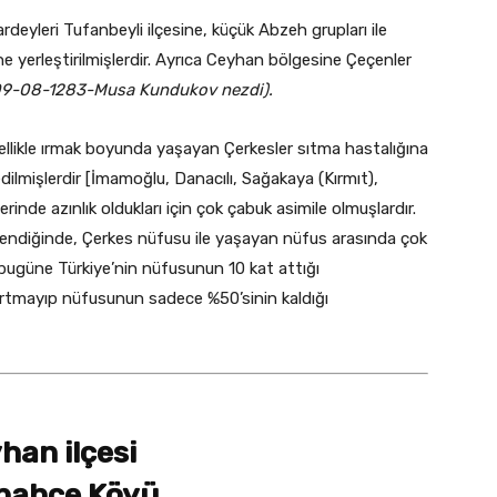
eyleri Tufanbeyli ilçesine, küçük Abzeh grupları ile
e yerleştirilmişlerdir. Ayrıca Ceyhan bölgesine Çeçenler
09-08-1283-Musa Kundukov nezdi).
ellikle ırmak boyunda yaşayan Çerkesler sıtma hastalığına
dilmişlerdir [İmamoğlu, Danacılı, Sağakaya (Kırmıt),
erinde azınlık oldukları için çok çabuk asimile olmuşlardır.
lendiğinde, Çerkes nüfusu ile yaşayan nüfus arasında çok
bugüne Türkiye’nin nüfusunun 10 kat attığı
rtmayıp nüfusunun sadece %50’sinin kaldığı
han ilçesi
lbahçe Köyü