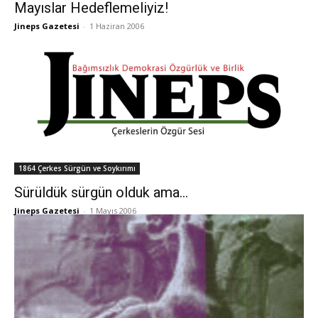
Mayıslar Hedeflemeliyiz!
Jineps Gazetesi
-
1 Haziran 2006
1864 Çerkes Sürgün ve Soykırımı
Sürüldük sürgün olduk ama…
Jineps Gazetesi
-
1 Mayıs 2006