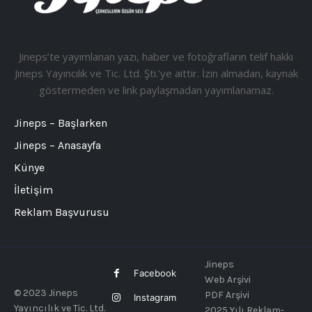
Jineps’te yayımlanan yazı, haber ve fotoğrafların telif hakkı
Jineps Yayıncılık ve Tic. Ltd. Şti.’ye aittir. İzin almadan, kaynak
göstermeden ve link paylaşmadan yayımlanamaz.
Jineps – Başlarken
Jineps – Anasayfa
Künye
İletişim
Reklam Başvurusu
Jineps
Facebook
Web Arşivi
© 2023 Jineps
PDF Arşivi
Instagram
Yayıncılık ve Tic. Ltd.
2025 Yılı Reklam-