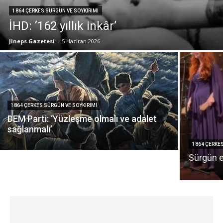
1864 ÇERKES SÜRGÜN VE SOYKIRIMI
İHD: ‘162 yıllık inkâr’
Jineps Gazetesi
-
5 Haziran 2026
1864 ÇERKES SÜRGÜN VE SOYKIRIMI
DEM Parti: ‘Yüzleşme olmalı ve adalet
sağlanmalı’
1864 ÇERKES
Sürgün ez