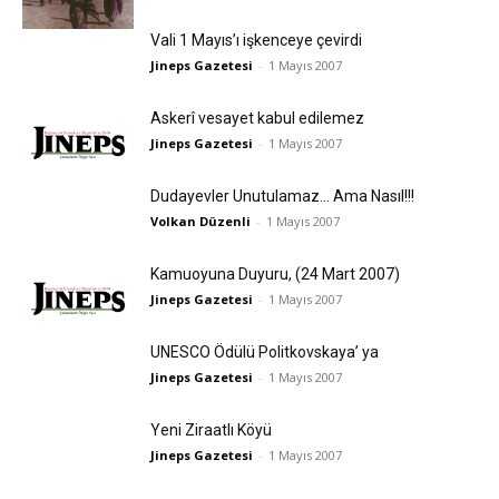
Vali 1 Mayıs’ı işkenceye çevirdi
Jineps Gazetesi
-
1 Mayıs 2007
Askerî vesayet kabul edilemez
Jineps Gazetesi
-
1 Mayıs 2007
Dudayevler Unutulamaz… Ama Nasıl!!!
Volkan Düzenli
-
1 Mayıs 2007
Kamuoyuna Duyuru, (24 Mart 2007)
Jineps Gazetesi
-
1 Mayıs 2007
UNESCO Ödülü Politkovskaya’ ya
Jineps Gazetesi
-
1 Mayıs 2007
Yeni Ziraatlı Köyü
Jineps Gazetesi
-
1 Mayıs 2007