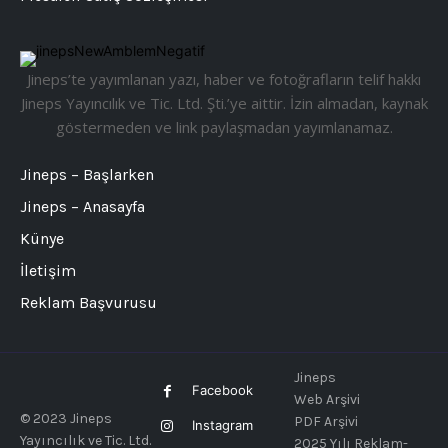
Jineps’te yayımlanan yazı, haber ve fotoğrafların telif hakkı
Jineps Yayıncılık ve Tic. Ltd. Şti.’ye aittir. İzin almadan, kaynak
göstermeden ve link paylaşmadan yayımlanamaz.
Jineps – Başlarken
Jineps – Anasayfa
Künye
İletişim
Reklam Başvurusu
Jineps
Facebook
Web Arşivi
© 2023 Jineps
PDF Arşivi
Instagram
Yayıncılık ve Tic. Ltd.
2025 Yılı Reklam-