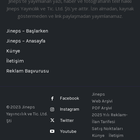
Jineps’te yayımlanan yazı, haber ve fotoğrafların telif hakkı
Jineps Yayıncılık ve Tic. Ltd. Şti.’ye aittir. İzin almadan, kaynak
göstermeden ve link paylaşmadan yayımlanamaz.
Jineps – Başlarken
Jineps – Anasayfa
Künye
İletişim
Reklam Başvurusu
Jineps
Facebook
Web Arşivi
© 2023 Jineps
PDF Arşivi
Instagram
Yayıncılık ve Tic. Ltd.
2025 Yılı Reklam-
Twitter
Şti
İlan Tarifesi
Satış Noktaları
Youtube
Künye
İletişim