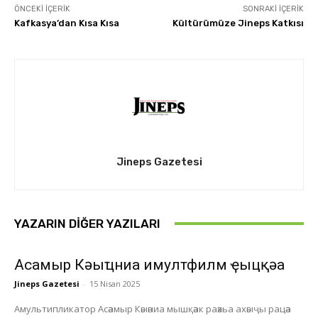
ÖNCEKI İÇERIK
SONRAKI İÇERIK
Kafkasya’dan Kısa Kısa
Kültürümüze Jineps Katkısı
Jineps Gazetesi
YAZARIN DIĞER YAZILARI
Асҭамыр Кәыҵниа имултфилм ҿыцқәа
Jineps Gazetesi
-
15 Nisan 2025
Амультипликатор Асәамыр Кәыәниа мышқәак раәхьа ахәыҷы рацәа