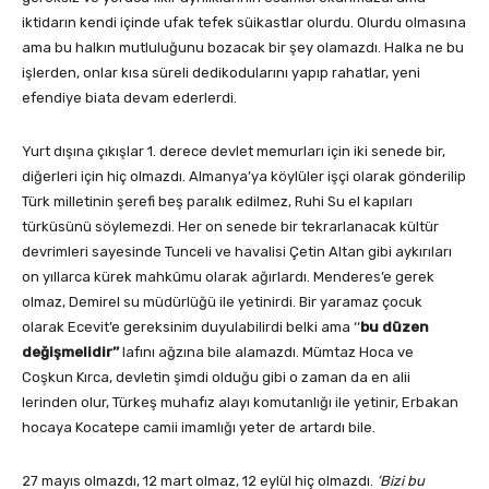
iktidarın kendi içinde ufak tefek süikastlar olurdu. Olurdu olmasına
ama bu halkın mutluluğunu bozacak bir şey olamazdı. Halka ne bu
işlerden, onlar kısa süreli dedikodularını yapıp rahatlar, yeni
efendiye biata devam ederlerdi.
Yurt dışına çıkışlar 1. derece devlet memurları için iki senede bir,
diğerleri için hiç olmazdı. Almanya’ya köylüler işçi olarak gönderilip
Türk milletinin şerefi beş paralık edilmez, Ruhi Su el kapıları
türküsünü söylemezdi. Her on senede bir tekrarlanacak kültür
devrimleri sayesinde Tunceli ve havalisi Çetin Altan gibi aykırıları
on yıllarca kürek mahkûmu olarak ağırlardı. Menderes’e gerek
olmaz, Demirel su müdürlüğü ile yetinirdi. Bir yaramaz çocuk
olarak Ecevit’e gereksinim duyulabilirdi belki ama ‘‘
bu düzen
değişmelidir’’
lafını ağzına bile alamazdı. Mümtaz Hoca ve
Coşkun Kırca, devletin şimdi olduğu gibi o zaman da en alii
lerinden olur, Türkeş muhafız alayı komutanlığı ile yetinir, Erbakan
hocaya Kocatepe camii imamlığı yeter de artardı bile.
27 mayıs olmazdı, 12 mart olmaz, 12 eylül hiç olmazdı.
‘Bizi bu