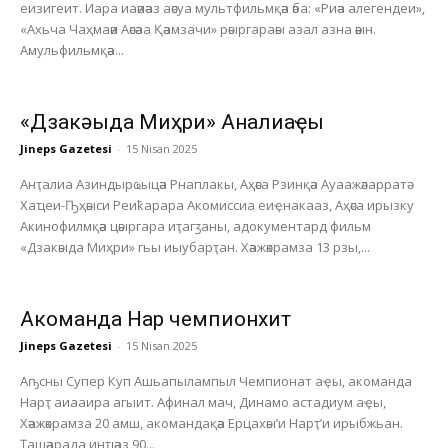
еизигеит. Иара иаәиәаз аәсуа мультфильмқәа әба: «Риәа алегендеи»,
«Ахьча Чаҳмаәи Аәсәаа Қәамзачи» рәыргараәы азал азна әәын.
Амульфильмқәа...
«Дзакәыда Миҳри» Анҭалиаҿы
Jineps Gazetesi
-
15 Nisan 2025
Анҭалиа Азиндырҩыцәа Рнаплакы, Аҳәса Рзинқәа Ауаажәларратә
Хаҵеи-Ҧҳәыси Реиҟарара Акомиссиа еиҿнакааз, Аҳәса ирызку
Акинофилмқәа цәыргара иҭагӡаны, адокументард фильм
«Дзакәыда Миҳри» гьы иыубарҭан. Хәажәкрамза 13 рзы,...
Акоманда Нарҭ чемпионхит
Jineps Gazetesi
-
15 Nisan 2025
Аҧсны Супер Куп Ашьапылампыл Чемпионат аҿы, акоманда
Нарҭ аиааира агыит. Афинал мач, Динамо астадиум аҿы,
Хәажәкрамза 20 амш, акомандақәа Ерцахәы’и Нарҭ’и ирыбжьан.
Ҭашәарада инҵәаз 90...