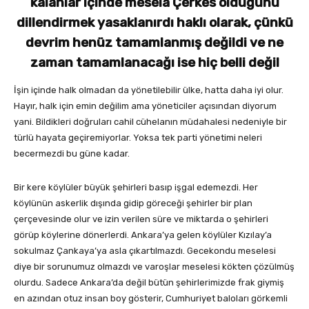
kalanlar içinde mesela Çerkes olduğunu
dillendirmek yasaklanırdı haklı olarak, çünkü
devrim henüz tamamlanmış değildi ve ne
zaman tamamlanacağı ise hiç belli değil
İşin içinde halk olmadan da yönetilebilir ülke, hatta daha iyi olur.
Hayır, halk için emin değilim ama yöneticiler açısından diyorum
yani. Bildikleri doğruları cahil cühelanın müdahalesi nedeniyle bir
türlü hayata geçiremiyorlar. Yoksa tek parti yönetimi neleri
becermezdi bu güne kadar.
Bir kere köylüler büyük şehirleri basıp işgal edemezdi. Her
köylünün askerlik dışında gidip göreceği şehirler bir plan
çerçevesinde olur ve izin verilen süre ve miktarda o şehirleri
görüp köylerine dönerlerdi. Ankara’ya gelen köylüler Kızılay’a
sokulmaz Çankaya’ya asla çıkartılmazdı. Gecekondu meselesi
diye bir sorunumuz olmazdı ve varoşlar meselesi kökten çözülmüş
olurdu. Sadece Ankara’da değil bütün şehirlerimizde frak giymiş
en azından otuz insan boy gösterir, Cumhuriyet baloları görkemli