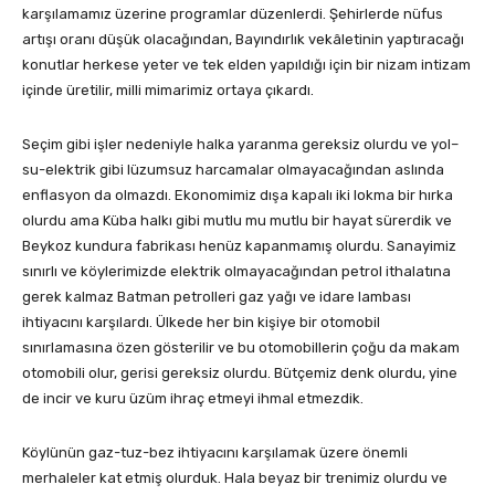
karşılamamız üzerine programlar düzenlerdi. Şehirlerde nüfus
artışı oranı düşük olacağından, Bayındırlık vekâletinin yaptıracağı
konutlar herkese yeter ve tek elden yapıldığı için bir nizam intizam
içinde üretilir, milli mimarimiz ortaya çıkardı.
Seçim gibi işler nedeniyle halka yaranma gereksiz olurdu ve yol–
su-elektrik gibi lüzumsuz harcamalar olmayacağından aslında
enflasyon da olmazdı. Ekonomimiz dışa kapalı iki lokma bir hırka
olurdu ama Küba halkı gibi mutlu mu mutlu bir hayat sürerdik ve
Beykoz kundura fabrikası henüz kapanmamış olurdu. Sanayimiz
sınırlı ve köylerimizde elektrik olmayacağından petrol ithalatına
gerek kalmaz Batman petrolleri gaz yağı ve idare lambası
ihtiyacını karşılardı. Ülkede her bin kişiye bir otomobil
sınırlamasına özen gösterilir ve bu otomobillerin çoğu da makam
otomobili olur, gerisi gereksiz olurdu. Bütçemiz denk olurdu, yine
de incir ve kuru üzüm ihraç etmeyi ihmal etmezdik.
Köylünün gaz-tuz-bez ihtiyacını karşılamak üzere önemli
merhaleler kat etmiş olurduk. Hala beyaz bir trenimiz olurdu ve