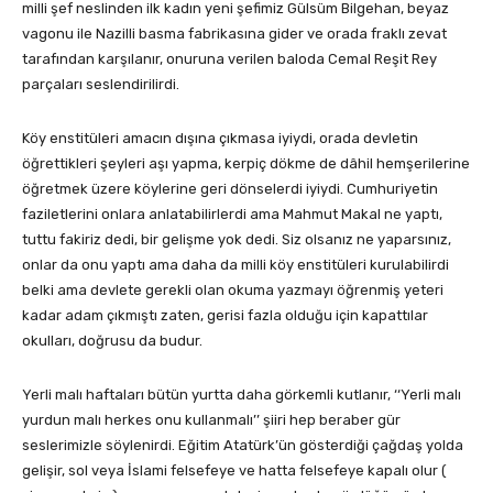
milli şef neslinden ilk kadın yeni şefimiz Gülsüm Bilgehan, beyaz
vagonu ile Nazilli basma fabrikasına gider ve orada fraklı zevat
tarafından karşılanır, onuruna verilen baloda Cemal Reşit Rey
parçaları seslendirilirdi.
Köy enstitüleri amacın dışına çıkmasa iyiydi, orada devletin
öğrettikleri şeyleri aşı yapma, kerpiç dökme de dâhil hemşerilerine
öğretmek üzere köylerine geri dönselerdi iyiydi. Cumhuriyetin
faziletlerini onlara anlatabilirlerdi ama Mahmut Makal ne yaptı,
tuttu fakiriz dedi, bir gelişme yok dedi. Siz olsanız ne yaparsınız,
onlar da onu yaptı ama daha da milli köy enstitüleri kurulabilirdi
belki ama devlete gerekli olan okuma yazmayı öğrenmiş yeteri
kadar adam çıkmıştı zaten, gerisi fazla olduğu için kapattılar
okulları, doğrusu da budur.
Yerli malı haftaları bütün yurtta daha görkemli kutlanır, ‘‘Yerli malı
yurdun malı herkes onu kullanmalı’’ şiiri hep beraber gür
seslerimizle söylenirdi. Eğitim Atatürk’ün gösterdiği çağdaş yolda
gelişir, sol veya İslami felsefeye ve hatta felsefeye kapalı olur (