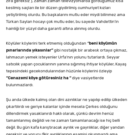
zira gereksiz ), zaman zaman televizyonlarda gördüğümüz kısa
kesilmiş saçları ile bir düzen giydirilmiş cumhuriyet kızları
yetiştirilmiş olurdu. Bu başkalarını mutlu eder miydi bilinmez ama
Türkan Saylan hocayı çok mutlu eder, bu sayede Vahdettin’in
hainliği bir yüzyıl daha garanti altına alınmış olurdu.
Köylüler köylerini terk etmemiş olduğundan ‘
‘beni köyümün
pınarlarında yıkasınlar’’
gibi nostaljik bir arabesk ortaya çıkmaz,
lahmacun yemek isteyenler Urfa’nın yolunu tutarlardı. Seyyar
satıcılık yapan çocuklarının yanına sığınmış ihtiyar köylüler, Kayaş
tepesindeki gecekondularından hüzünle köylerini özleyip
‘‘Cenazemi köye götüresiniz ha ‘‘
diye vasiyetlerde
bulunmazlardı.
Şu anda ülkede kalmış olan dini azınlıklar ne yapılıp edilip ülkeden
çıkartılırdı ve geriye kalanlar içinde mesela Çerkes olduğunu
dillendirmek yasaklanırdı haklı olarak, çünkü devrim henüz
tamamlanmış değildi ve ne zaman tamamlanacağı ise hiç belli
değil. Bu gün kafa karıştıracak ayrılık ve gayrılıklar, diğer yandan
gereksiz ve yorucu fikir ayrılıklarının esamisi okunmazdı ama