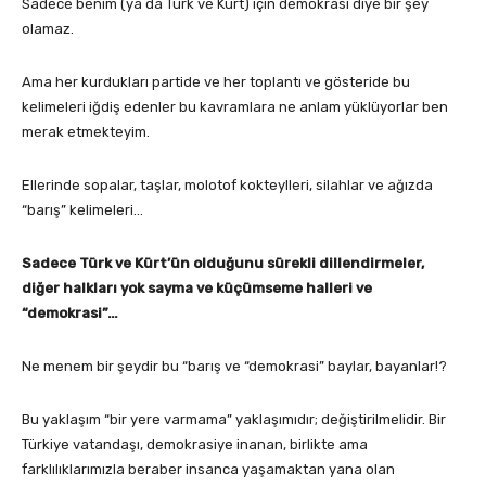
Sadece benim (ya da Türk ve Kürt) için demokrasi diye bir şey
olamaz.
Ama her kurdukları partide ve her toplantı ve gösteride bu
kelimeleri iğdiş edenler bu kavramlara ne anlam yüklüyorlar ben
merak etmekteyim.
Ellerinde sopalar, taşlar, molotof kokteylleri, silahlar ve ağızda
“barış” kelimeleri…
Sadece Türk ve Kürt’ün olduğunu sürekli dillendirmeler,
diğer halkları yok sayma ve küçümseme halleri ve
“demokrasi”…
Ne menem bir şeydir bu “barış ve “demokrasi” baylar, bayanlar!?
Bu yaklaşım “bir yere varmama” yaklaşımıdır; değiştirilmelidir. Bir
Türkiye vatandaşı, demokrasiye inanan, birlikte ama
farklılıklarımızla beraber insanca yaşamaktan yana olan