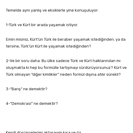
Temelde aynı yanlış ve eksiklerle yine konuşuluyor:
1-Türk ve Kürt bir arada yaşamak istiyor.
Emin misiniz, Kürt’ün Türk ile beraber yaşamak istediğinden; ya da
tersine, Türk’ün Kürt ile yaşamak istediğinden?
2-Ve bir soru daha: Bu ülke sadece Türk ve Kürt halklarından mı
oluşmakta ki hep bu formülle tartışmayı sürdürüyorsunuz? Kürt ve
Türk olmayan “diğer kimlikler” neden formül dışına atılır sürekli?
3-“Barış” ne demektir?
4-“Demokrasi” ne demektir?
Kendi düşüncelerimi aktarayım kısa ve öz.