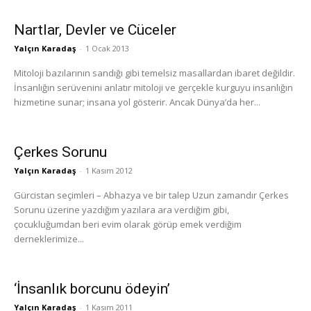
Nartlar, Devler ve Cüceler
Yalçın Karadaş
-
1 Ocak 2013
Mitoloji bazılarının sandığı gibi temelsiz masallardan ibaret değildir.
İnsanlığın serüvenini anlatır mitoloji ve gerçekle kurguyu insanlığın
hizmetine sunar; insana yol gösterir. Ancak Dünya’da her...
Çerkes Sorunu
Yalçın Karadaş
-
1 Kasım 2012
Gürcistan seçimleri – Abhazya ve bir talep Uzun zamandır Çerkes
Sorunu üzerine yazdığım yazılara ara verdiğim gibi,
çocukluğumdan beri evim olarak görüp emek verdiğim
derneklerimize...
‘İnsanlık borcunu ödeyin’
Yalçın Karadaş
-
1 Kasım 2011