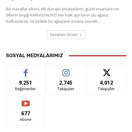
Biz masallar ülkesi, dik duruşlu şövalyelerin, güzel insanların ve
dillerin beşiği KAFKASYALIYIZ! Her halk ayrı birer ulu ağacız
Kafkaslarda. Ve birlikte bu ağaçların insana serinlik,...
Devamını Göster
SOSYAL MEDYALARIMIZ
9,251
2,745
4,012
Beğenenler
Takipçiler
Takipçiler
677
Abone