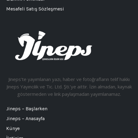
Mesafeli Satış Sözleşmesi
Jineps’te yayımlanan yazı, haber ve fotoğrafların telif hakkı
Jineps Yayıncılık ve Tic. Ltd. Şti.’ye aittir. İzin almadan, kaynak
göstermeden ve link paylaşmadan yayımlanamaz.
Jineps – Başlarken
Jineps – Anasayfa
Künye