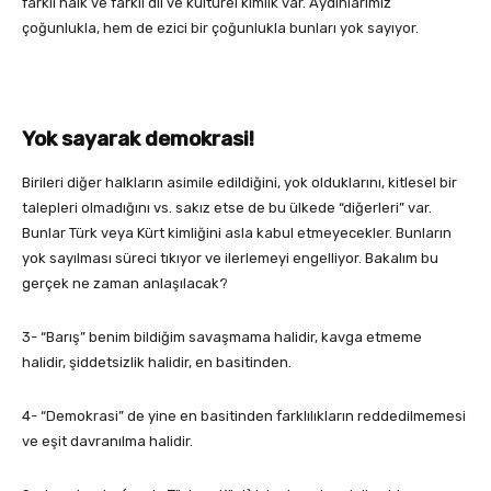
farklı halk ve farklı dil ve kültürel kimlik var. Aydınlarımız
çoğunlukla, hem de ezici bir çoğunlukla bunları yok sayıyor.
Yok sayarak demokrasi!
Birileri diğer halkların asimile edildiğini, yok olduklarını, kitlesel bir
talepleri olmadığını vs. sakız etse de bu ülkede “diğerleri” var.
Bunlar Türk veya Kürt kimliğini asla kabul etmeyecekler. Bunların
yok sayılması süreci tıkıyor ve ilerlemeyi engelliyor. Bakalım bu
gerçek ne zaman anlaşılacak?
3- “Barış” benim bildiğim savaşmama halidir, kavga etmeme
halidir, şiddetsizlik halidir, en basitinden.
4- “Demokrasi” de yine en basitinden farklılıkların reddedilmemesi
ve eşit davranılma halidir.