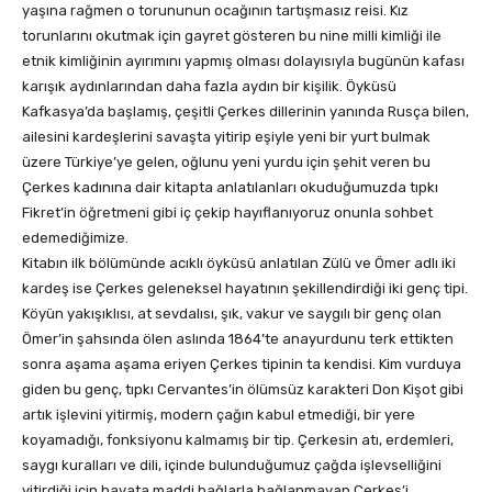
yaşına rağmen o torununun ocağının tartışmasız reisi. Kız
torunlarını okutmak için gayret gösteren bu nine milli kimliği ile
etnik kimliğinin ayırımını yapmış olması dolayısıyla bugünün kafası
karışık aydınlarından daha fazla aydın bir kişilik. Öyküsü
Kafkasya’da başlamış, çeşitli Çerkes dillerinin yanında Rusça bilen,
ailesini kardeşlerini savaşta yitirip eşiyle yeni bir yurt bulmak
üzere Türkiye’ye gelen, oğlunu yeni yurdu için şehit veren bu
Çerkes kadınına dair kitapta anlatılanları okuduğumuzda tıpkı
Fikret’in öğretmeni gibi iç çekip hayıflanıyoruz onunla sohbet
edemediğimize.
Kitabın ilk bölümünde acıklı öyküsü anlatılan Zülü ve Ömer adlı iki
kardeş ise Çerkes geleneksel hayatının şekillendirdiği iki genç tipi.
Köyün yakışıklısı, at sevdalısı, şık, vakur ve saygılı bir genç olan
Ömer’in şahsında ölen aslında 1864’te anayurdunu terk ettikten
sonra aşama aşama eriyen Çerkes tipinin ta kendisi. Kim vurduya
giden bu genç, tıpkı Cervantes’in ölümsüz karakteri Don Kişot gibi
artık işlevini yitirmiş, modern çağın kabul etmediği, bir yere
koyamadığı, fonksiyonu kalmamış bir tip. Çerkesin atı, erdemleri,
saygı kuralları ve dili, içinde bulunduğumuz çağda işlevselliğini
yitirdiği için hayata maddi bağlarla bağlanmayan Çerkes’i