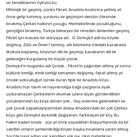
ve tanıdıklarının öyküsü bu.
Mitolojik bir geçmiş, çünkü Fikret, Anadolu bozkırına yetmiş yıl
önce gelip konmuş, yurdunu ve geçmişini denizin ötesinde
bırakmış Çerkes halkının çocuğu. Memleketinde çocukluğunu,
gençliğini bırakmış, Türkçe bilmeyen bir nineden dinlenilen geçmiş,
Fikret için masalsı bir dünyaya ait… O, Dırmıçkıt adlı bu köyde
doğmuş, Zülü ve Ömer’i tanımış, altı kilometre ötedeki kasabada
ilkokula başlamış, köyünün dili ile geçmişi, kasabanın dili ile
geleceğini kurgulamış bir küçük çocuk.
Dırmıçkıt’ın bugünkü adı Çırdak… Fikret’in çağından altmış yıl sonra
kültürel kimliği, etnik kimliği tamamen değişmiş, fakat altmış yıl
önceki yoksulluğun içinde duran tipik bir Anadolu köyü…
Anadolu’nun tarım ve hayvancılığa bağlı yazgısına ayak
uyduramayan Çerkeslerin okumak üzere dışarı gönderdikleri
çocuklarından bu köye dönen yok… Geç evlenme gelenekleri ve
çok çocuk yapamayışlarından dolayı Anadolu’daki bir çok Çerkes
köyü gibi Dırmıçkıt da kimlik değiştiren, farklılaşan bir köy. Bu
halkın kaderi böyle… yüz yıl önce yaşadıkları Atayurtlarında da bir
vakitler onların şenlendirdiği köyler başka insanlarla yaren olmuş.
Soçi’de nasıl adları var, kendileri yok ise, çıkıp dağıldıkları