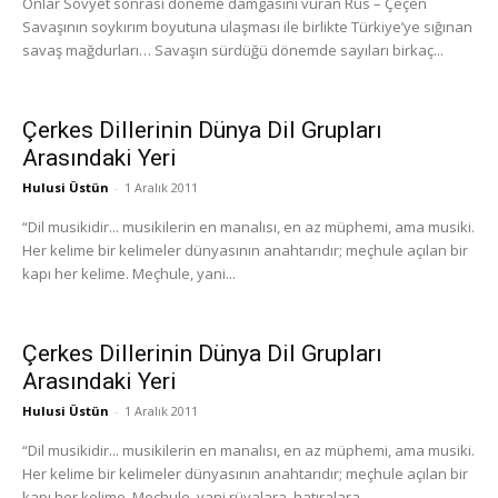
Onlar Sovyet sonrası döneme damgasını vuran Rus – Çeçen
Savaşının soykırım boyutuna ulaşması ile birlikte Türkiye’ye sığınan
savaş mağdurları… Savaşın sürdüğü dönemde sayıları birkaç...
Çerkes Dillerinin Dünya Dil Grupları
Arasındaki Yeri
Hulusi Üstün
-
1 Aralık 2011
“Dil musikidir... musikilerin en manalısı, en az müphemi, ama musiki.
Her kelime bir kelimeler dünyasının anahtarıdır; meçhule açılan bir
kapı her kelime. Meçhule, yani...
Çerkes Dillerinin Dünya Dil Grupları
Arasındaki Yeri
Hulusi Üstün
-
1 Aralık 2011
“Dil musikidir... musikilerin en manalısı, en az müphemi, ama musiki.
Her kelime bir kelimeler dünyasının anahtarıdır; meçhule açılan bir
kapı her kelime. Meçhule, yani rüyalara, hatıralara,