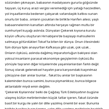
sözünden çıkmayan, babasının madalyasını gururla göğsünde
taşıyan, üç kuruş arazi vergisi veremediği için yatağı haczedilen,
yol inşaatlarında bedenen çalışarak vatandaşlık katkısı sunan
onurlu bir baba…onların çocukları ile birlikte Hanfen ailesi, yaşlı
babaannelerinin kanatları altında herşeye rağmen mutlu bir
cumhuriyet kuşağı aslında. Dünyaları Çekerek kıyısına kurulu
köyün ufkunu oluşturan Hırnabijare’de başlayıp mahsullerini
satmaya götürdükleri Tokat’ta biten bir dünya. Onun ötesindeki
tüm dünya tıpkı anayurtları Kafkasya gibi uzak, çok uzak…
Onların öyküsü, aslında dağılmış imparatorluğun bakiyesi olan
yoksul insanların parasal ekonomiye geçişlerinin öyküsü.Bu
yönüyle taşranın diğer köşelerinde yaşanılanlardan farklı değil.
Sonuç olarak geleneksel hayatın para karşısındaki kaçınılmaz
çöküşüne dair anılar bunlar… fakat bu anılar bir başkasının
kaleminden bunca samimi, bunca pişmanlıksız, bunca bilgece
aktarılabilir miydi emin değilim.
‘Çekerek Kıyılarında’ belki de Çağdaş Türk Edebiyatının bugüne
ulaşmış bütün metinlerinden küçük tatlar içeren, fakat özünde
basit bir kurgu ile yalın bir dille yazılmış önemli bir eser. Bununla
birlikte basitçe kurgulanmış, yalın dille yazılmış metinlerin bıraktığı