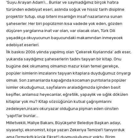
‘Suyu Arayan Adam’ı… Bunlar ve saymadığımız birçok hatıra
türünden edebiyat eseri, aslında soğuk ve hissiz tarih disipline
projektör tutup, olup biteni insanlığın insaf nazarlarına sunan
şaheserler. Her biri popülizmin kısa vadede yok eden, gözden
düşüren yargılarına inat var olan, var olacak olan, Türk Dili
yaşadıkça okuyucunun başucundaki makamından inmeyecek
edebiyat eserleri.
İlk baskısı 2006 yılında yapılmış olan ‘Çekerek Kıyılarında’ adlı eser,
yukarıda saydığımız şaheserlerin tadını taşıyan bir kitap. Onu
bugüne dek okumamış olmamızı mazur kılan temel gerekçe,
popüler isimlerin imzalarını taşıyan kitaplara duyduğumuz önyargı
olmalı. Son zamanlarda kapağında kocaman puntolarla popüler
isimler okuduğumuz, sayfalarını araladığımızda içinden basit
keşifler, anlamsız heyecanlar, eğretilik, yapaylık ve sığlık dökülen
kitaplar yok mu? Kitap sözcüğünün kutsal çağrışımlarını
zedeleyen,insanı okuryazar olduğuna pişman eden cinsten
‘yapıt’lar bunlar…
Milletvekili, Maliye Bakanı, Büyükşehir Belediye Başkan adayı,
siyasetçi, ekonomist, köşe yazarı Zekeriya Temizel’i tanıyorduk
ama Dırmıçkıtlı küçük Fikret’i duymuşluğumuz yoktu. Bizim