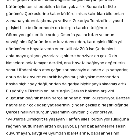
bütünüyle temsil edebilen birileri yok artık. Bununla birlikte
günümüz Çerkeslerine kalan kültürel miras kalıntıları bile onları
zamana yabancılaştırmaya yetiyor. Zekeriya Temizel’in siyaset
girişimi bile bu önermenin en belirgin kanıtı niteliğinde.
Görmeyen gözleri ile kardeşi Ömer’in yasını tutan ve onun
sevdiğinin düğününde son kez dans eden, kardeşinin ölüm yıl
dönümünde hayata veda eden talihsiz Zülü ise Çerkesleri
anlatmaya çalışan yazarlara, şairlere benziyor en çok. O da
kimselere anlatamıyor derdini, onu hayata bağlayan değerlerin
somut ifadesi olan atını çağın zorlamasıyla elinden alıp satıyorlar,
onun da tek avuntusu artık kaybolmuş bir yakın mezarından
başka hiçbir şey değil, ondan da geriye hiçbir şey kalmamış artık.
Bu yönüyle Fikret’in anıları sürgün Çerkes halkının arşivini
oluşturan dağınık metin parçalarından birisini oluşturuyor. Benzeri
hatıralar bir çok edebiyat eserinin içinden çekilip birleştirildiğinde
Çerkes halkının sürgün yaşamının kayıtları çıkıyor ortaya.
1940’larda Dırmıçkıt’ta yaşayan Hanfen ailesi bütün yoksulluğuna
rağmen mutlu insanlardan oluşuyor. Eşinin babaannesine sesini
duyurmayan, saygı ve uyumdan ibaret anne, babaannesinin