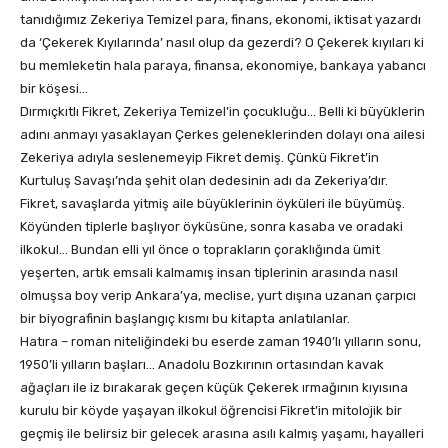
tanıdığımız Zekeriya Temizel para, finans, ekonomi, iktisat yazardı
da ‘Çekerek Kıyılarında’ nasıl olup da gezerdi? O Çekerek kıyıları ki
bu memleketin hala paraya, finansa, ekonomiye, bankaya yabancı
bir köşesi…
Dırmıçkıtlı Fikret, Zekeriya Temizel’in çocukluğu… Belli ki büyüklerin
adını anmayı yasaklayan Çerkes geleneklerinden dolayı ona ailesi
Zekeriya adıyla seslenemeyip Fikret demiş. Çünkü Fikret’in
Kurtuluş Savaşı’nda şehit olan dedesinin adı da Zekeriya’dır.
Fikret, savaşlarda yitmiş aile büyüklerinin öyküleri ile büyümüş.
Köyünden tiplerle başlıyor öyküsüne, sonra kasaba ve oradaki
ilkokul… Bundan elli yıl önce o toprakların çoraklığında ümit
yeşerten, artık emsali kalmamış insan tiplerinin arasında nasıl
olmuşsa boy verip Ankara’ya, meclise, yurt dışına uzanan çarpıcı
bir biyografinin başlangıç kısmı bu kitapta anlatılanlar.
Hatıra – roman niteliğindeki bu eserde zaman 1940’lı yılların sonu,
1950’li yılların başları… Anadolu Bozkırının ortasından kavak
ağaçları ile iz bırakarak geçen küçük Çekerek ırmağının kıyısına
kurulu bir köyde yaşayan ilkokul öğrencisi Fikret’in mitolojik bir
geçmiş ile belirsiz bir gelecek arasına asılı kalmış yaşamı, hayalleri