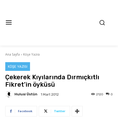
Ana Sayfa
Köşe Yazısı
KÖŞE YAZISI
Çekerek Kıyılarında Dırmıçkıtlı
Fikret’in öyküsü
Hulusi Üstün
2120
0
1 Mart 2012
Facebook
Twitter