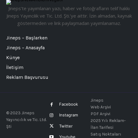
Jineps’te yayımlanan yazı, haber ve fotoğrafların telif hakkı
Jineps Yayıncılık ve Tic. Ltd. Şti.’ye aittir. İzin almadan, kaynak
göstermeden ve link paylaşmadan yayımlanamaz.
Jineps – Başlarken
Jineps – Anasayfa
Künye
İletişim
Reklam Başvurusu
Jineps
Facebook
Web Arşivi
© 2023 Jineps
PDF Arşivi
Instagram
Yayıncılık ve Tic. Ltd.
2025 Yılı Reklam-
Twitter
Şti
İlan Tarifesi
Satış Noktaları
Youtube