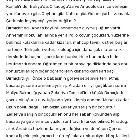
Rumeli’nde, Trakya’da, Ortadoğu’da ve Anadolu’da nice yerleşim
yeri Kuneytra gibi, Ceyhan gibi, Kahire gibi, Golan gibi bir zamanlar
Çerkeslerin yaşadığı yerler değil mi?
Dırmıçkıt adlı Abaza köyünü annemden duymuşluğum vardı.
Annemin ilkokul anılarında yer alırdı o köyün çocukları. Yüzlerine
bakınca kulaklarına kadar kızaran, mahcup tavırlı, üstleri başları
tertemiz, Türkçeleri yetersiz olduğu için daha çok matematik
derslerinde başarılı çocuklardı bunlar. Hele bunlardan birini
unutmazdı annem. Öğretmenler bir araya geldiklerinde hep onu
konuştukları için diğer öğrencilerin kıskandıkları sarı saçlı
Dırmıçkıtlı’yı… Önce o babasının görevi sebebiyle terk etmiş
kasabayı, sonra annem ayrılmış. Aradan elli yıl geçtikten sonra
Maliye Bakanlığı yapan Zekeriya Temizel’in o küçük Dırmıçkıtlı
çocuk olduğunu duyduğunda ‘yok!’ demiş annem. ‘Musa o kadar
uzun boylu değil. Hem bizim Zekeriya sarışın bir çocuktu.’
Zekeriya sarışın bir çocukken onu her sabah köyünden alıp
kasabaya getiren ince yüzlü, zarif tavırlı Türkçe bilmez Ninaduğ,
artık Anadolu bozkırında eriyen, değişen ve dönüşen Çerkes
kadını tipinin çok çarpıcı bir örneği olarak aktarılıyor kitapta. İleri