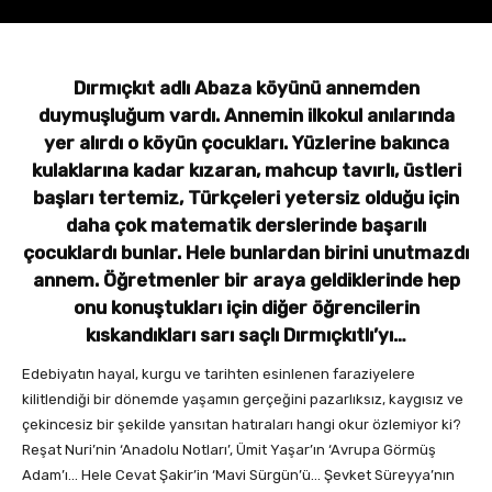
Dırmıçkıt adlı Abaza köyünü annemden
duymuşluğum vardı. Annemin ilkokul anılarında
yer alırdı o köyün çocukları. Yüzlerine bakınca
kulaklarına kadar kızaran, mahcup tavırlı, üstleri
başları tertemiz, Türkçeleri yetersiz olduğu için
daha çok matematik derslerinde başarılı
çocuklardı bunlar. Hele bunlardan birini unutmazdı
annem. Öğretmenler bir araya geldiklerinde hep
onu konuştukları için diğer öğrencilerin
kıskandıkları sarı saçlı Dırmıçkıtlı’yı…
Edebiyatın hayal, kurgu ve tarihten esinlenen faraziyelere
kilitlendiği bir dönemde yaşamın gerçeğini pazarlıksız, kaygısız ve
çekincesiz bir şekilde yansıtan hatıraları hangi okur özlemiyor ki?
Reşat Nuri’nin ‘Anadolu Notları’, Ümit Yaşar’ın ‘Avrupa Görmüş
Adam’ı… Hele Cevat Şakir’in ‘Mavi Sürgün’ü… Şevket Süreyya’nın