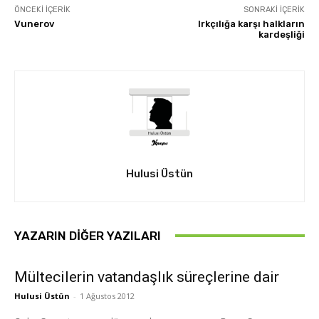
ÖNCEKI İÇERIK
SONRAKI İÇERIK
Vunerov
Irkçılığa karşı halkların
kardeşliği
Hulusi Üstün
YAZARIN DIĞER YAZILARI
Mültecilerin vatandaşlık süreçlerine dair
Hulusi Üstün
-
1 Ağustos 2012