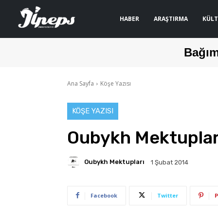
HABER
ARAŞTIRMA
KÜLT
Bağım
Ana Sayfa
Köşe Yazısı
KÖŞE YAZISI
Oubykh Mektuplar
Oubykh Mektupları
1 Şubat 2014
Facebook
Twitter
P