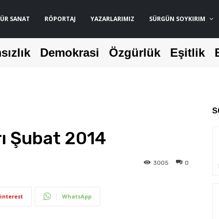
ÜR SANAT
RÖPORTAJ
YAZARLARIMIZ
SÜRGÜN SOYKIRIM
sızlık
Demokrasi
Özgürlük
Eşitlik
S
ı Şubat 2014
3005
0
interest
WhatsApp