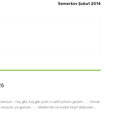
Semerkov Şubat 2014
26
sun... Yay gibi, kaş gibi çizili, o sahil yolunu geçtim… … Vonalı
un muyum, yorgunum… … Maden’de ne kadar keyif aldıysam…