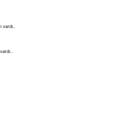
ı vardı…
 vardı…