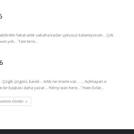
6
abilirdim fakat artık sabaha kadar uykusuz kalamıyorum… Çok
um yok… Tam tersi...
6
 Çizgili, çizgisiz, kareli… Artık ne önemi var… … Açılmayan o
bir başkası daha yazar… ‘Kilroy was here…’ ‘Hain Evlat...
vamını Göster