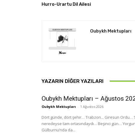
Hurro-Urartu Dil Ailesi
Oubykh Mektupları
YAZARIN DIĞER YAZILARI
Oubykh Mektupları – Ağustos 20
Oubykh Mektupları
-
1 Ağustos 2026
Dört günde, dört şehir… Trabzon... Giresun Ordu… Sam
neredeyse tam ortasındaydı… Beşinci gün… Yorg
Gülburnu’nda da...