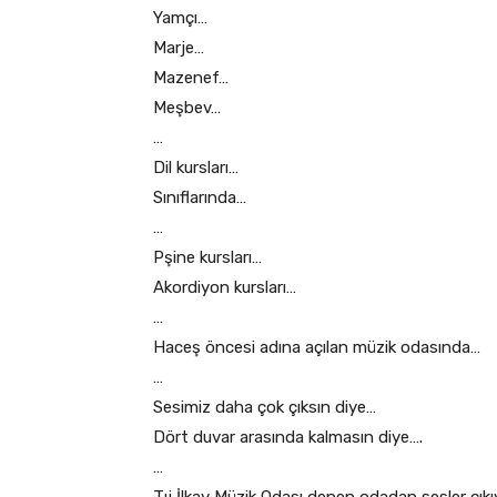
Yamçı…
Marje…
Mazenef…
Meşbev…
…
Dil kursları…
Sınıflarında…
…
Pşine kursları…
Akordiyon kursları…
…
Haceş öncesi adına açılan müzik odasında…
…
Sesimiz daha çok çıksın diye…
Dört duvar arasında kalmasın diye….
…
Tıj İlkay Müzik Odası denen odadan sesler çık