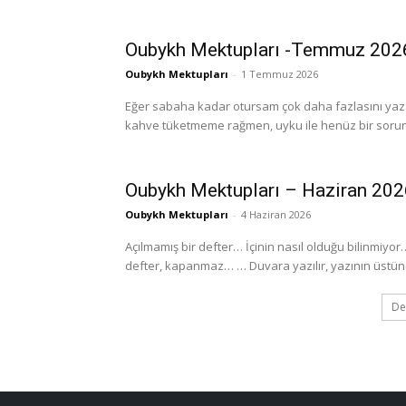
Oubykh Mektupları -Temmuz 202
Oubykh Mektupları
-
1 Temmuz 2026
Eğer sabaha kadar otursam çok daha fazlasını yaz
kahve tüketmeme rağmen, uyku ile henüz bir sorun
Oubykh Mektupları – Haziran 202
Oubykh Mektupları
-
4 Haziran 2026
Açılmamış bir defter… İçinin nasıl olduğu bilinmiyor…
defter, kapanmaz… … Duvara yazılır, yazının üstüne 
De