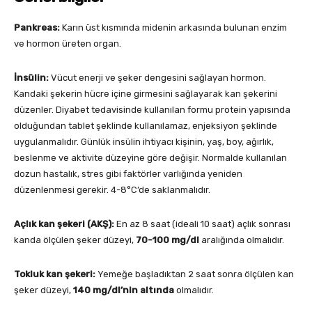
Pankreas:
Karın üst kısmında midenin arkasında bulunan enzim
ve hormon üreten organ.
İ
nsülin
:
Vücut enerji ve şeker dengesini sağlayan hormon.
Kandaki şekerin hücre içine girmesini sağlayarak kan şekerini
düzenler. Diyabet tedavisinde kullanılan formu protein yapısında
olduğundan tablet şeklinde kullanılamaz, enjeksiyon şeklinde
uygulanmalıdır. Günlük insülin ihtiyacı kişinin, yaş, boy, ağırlık,
beslenme ve aktivite düzeyine göre değişir. Normalde kullanılan
dozun hastalık, stres gibi faktörler varlığında yeniden
düzenlenmesi gerekir. 4-8°C’de saklanmalıdır.
Açlık kan şekeri (AKŞ):
En az 8 saat (ideali 10 saat) açlık sonrası
kanda ölçülen şeker düzeyi,
70-100 mg/dl
aralığında olmalıdır.
Tokluk kan şekeri:
Yemeğe başladıktan 2 saat sonra ölçülen kan
şeker düzeyi,
140 mg/dl’nin altında
olmalıdır.