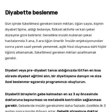
Diyabette beslenme
Gün içinde tüketilmesi gereken besin miktarı, öğün sayısı, kişinin
diyabet tipine, aldığı tedaviye, fiziksel aktivite ve kan şeker
düzeyine göre belirlenir. Genellikle insülin kullanan şeker
hastalarında 3 ana, 3 ara öğün önerilir. İnsülin enjeksiyonundan
sonra yarım saat yemek yememek, açlık hissi oluşmasa dahi hiçbir
öğünü atlamamak, tüketilmesi gereken miktarı azaltmamak
gerekir.
Diyabet veya pre-diyabet tanısı aldığınızda lütfen en kısa
sürede diyabet eğitimi alın, bir diyetisyene danışın ve size
özel beslenme-egzersiz programınızı oluşturun.
Diyabetli bireylerin gebe kalmadan en az 3 ay öncesinde
doktoruna başvurması ve metabolik kontrolün sağlanması
gerekir.
Gebelerde insülin gereksinimi daha fazladır, özellikle ilk 3
aydan sonra insülin ihtiyacı artar.
Gebelik süresince doktor