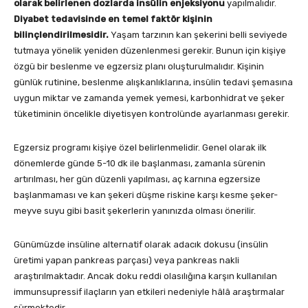
olarak belirlenen dozlarda insülin enjeksiyonu
yapılmalıdır.
Diyabet tedavisinde en temel faktör kişinin
bilinçlendirilmesidir.
Yaşam tarzının kan şekerini belli seviyede
tutmaya yönelik yeniden düzenlenmesi gerekir. Bunun için kişiye
özgü bir beslenme ve egzersiz planı oluşturulmalıdır. Kişinin
günlük rutinine, beslenme alışkanlıklarına, insülin tedavi şemasına
uygun miktar ve zamanda yemek yemesi, karbonhidrat ve şeker
tüketiminin öncelikle diyetisyen kontrolünde ayarlanması gerekir.
Egzersiz programı kişiye özel belirlenmelidir. Genel olarak ilk
dönemlerde günde 5-10 dk ile başlanması, zamanla sürenin
artırılması, her gün düzenli yapılması, aç karnına egzersize
başlanmaması ve kan şekeri düşme riskine karşı kesme şeker-
meyve suyu gibi basit şekerlerin yanınızda olması önerilir.
Günümüzde insüline alternatif olarak adacık dokusu (insülin
üretimi yapan pankreas parçası) veya pankreas nakli
araştırılmaktadır. Ancak doku reddi olasılığına karşın kullanılan
immunsupressif ilaçların yan etkileri nedeniyle hâlâ araştırmalar
sürmektedir.