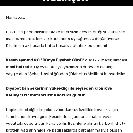
Merhaba…
COVID-19 pandemisinin hız kesmeksizin devam ettiği şu günlerde
maske, mesafe, temizlik kurallarına uyduğunuzu düşünüyorum.
Dilerim en az hasarla hatta hasarsız atlatırız bu dönemi.
Kasım ayının 14’ü “Dünya Diyabet Günü”
olarak kutlanır, simgesi
mavi halkadır
. Öyleyse bu ayki yazımızda dünyada oldukça
yaygın olan “Şeker Hastalığı”ndan (Diabetus Mellitus) bahsedelim.
Diyabet kan şekerinin yüksekliği ile seyreden kronik ve
ilerleyici bir metabolizma bozukluğudur.
Hepimizin bildiği gibi şeker, vücudumuz, özellikle beynimiz için
temel enerji kaynağıdır. Besinlerle dışarıdan alınabilir veya
vücuttaki depolardan kana verilir. Besinlerle alınan karbonhidrat-
protein-yağların mide ve bağırsaklarda parçalanmasıyla oluşan