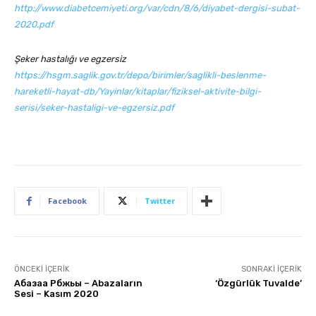
http://www.diabetcemiyeti.org/var/cdn/8/6/diyabet-dergisi-subat-
2020.pdf
Şeker hastalığı ve egzersiz
https://hsgm.saglik.gov.tr/depo/birimler/saglikli-beslenme-
hareketli-hayat-db/Yayinlar/kitaplar/fiziksel-aktivite-bilgi-
serisi/seker-hastaligi-ve-egzersiz.pdf
Facebook
Twitter
ÖNCEKI İÇERIK
SONRAKI İÇERIK
Абазаа Рбжьы – Abazaların
‘Özgürlük Tuvalde’
Sesi – Kasım 2020