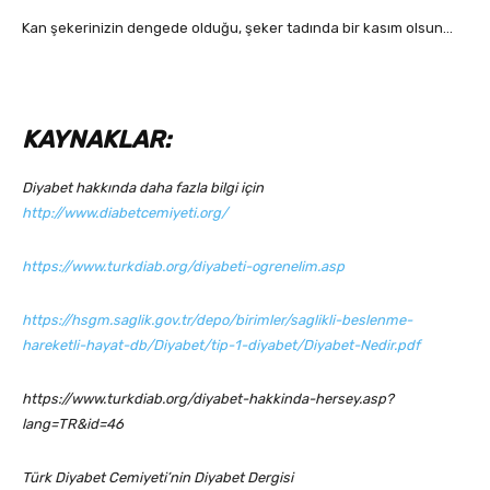
Kan şekerinizin dengede olduğu, şeker tadında bir kasım olsun…
KAYNAKLAR:
Diyabet hakkında daha fazla bilgi için
http://www.diabetcemiyeti.org/
https://www.turkdiab.org/diyabeti-ogrenelim.asp
https://hsgm.saglik.gov.tr/depo/birimler/saglikli-beslenme-
hareketli-hayat-db/Diyabet/tip-1-diyabet/Diyabet-Nedir.pdf
https://www.turkdiab.org/diyabet-hakkinda-hersey.asp?
lang=TR&id=46
Türk Diyabet Cemiyeti’nin Diyabet Dergisi