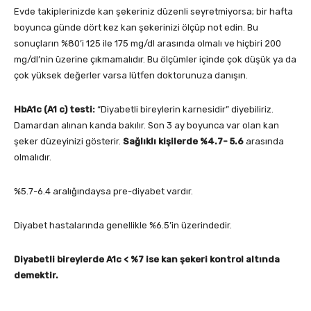
Evde takiplerinizde kan şekeriniz düzenli seyretmiyorsa; bir hafta
boyunca günde dört kez kan şekerinizi ölçüp not edin. Bu
sonuçların %80’i 125 ile 175 mg/dl arasında olmalı ve hiçbiri 200
mg/dl’nin üzerine çıkmamalıdır. Bu ölçümler içinde çok düşük ya da
çok yüksek değerler varsa lütfen doktorunuza danışın.
HbA1c (A1 c) testi:
“Diyabetli bireylerin karnesidir” diyebiliriz.
Damardan alınan kanda bakılır. Son 3 ay boyunca var olan kan
şeker düzeyinizi gösterir.
Sağlıklı kişilerde %4.7- 5.6
arasında
olmalıdır.
%5.7-6.4 aralığındaysa pre-diyabet vardır.
Diyabet hastalarında genellikle %6.5’in üzerindedir.
Diyabetli bireylerde A1c < %7 ise kan şekeri kontrol altında
demektir.