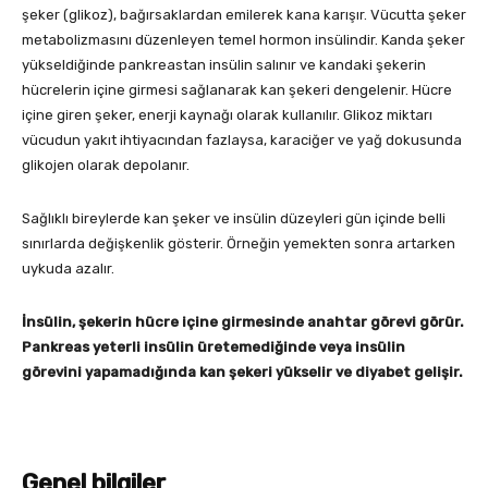
şeker (glikoz), bağırsaklardan emilerek kana karışır. Vücutta şeker
metabolizmasını düzenleyen temel hormon insülindir. Kanda şeker
yükseldiğinde pankreastan insülin salınır ve kandaki şekerin
hücrelerin içine girmesi sağlanarak kan şekeri dengelenir. Hücre
içine giren şeker, enerji kaynağı olarak kullanılır. Glikoz miktarı
vücudun yakıt ihtiyacından fazlaysa, karaciğer ve yağ dokusunda
glikojen olarak depolanır.
Sağlıklı bireylerde kan şeker ve insülin düzeyleri gün içinde belli
sınırlarda değişkenlik gösterir. Örneğin yemekten sonra artarken
uykuda azalır.
İ
nsülin
,
ş
ekerin hücre içine girmesi
nde anahtar görevi görür.
Pankreas yeterli insülin üretemediğinde veya insülin
görevini yapamadığında kan şekeri yükselir ve diyabet gelişir.
Genel bilgiler