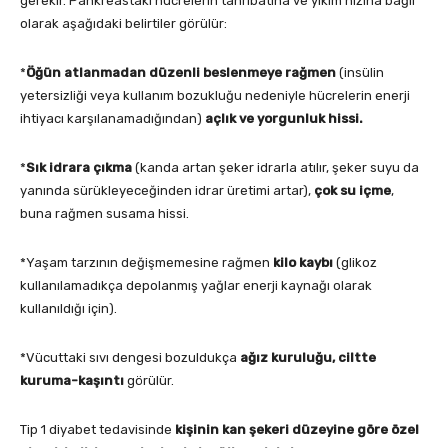
gerekir. Pankreastaki hücrelerin tahribatına ve yıkım hızına bağlı
olarak aşağıdaki belirtiler görülür:
*
Öğün
atlanmadan düzenli beslenmeye rağmen
(insülin
yetersizliği veya kullanım bozukluğu nedeniyle hücrelerin enerji
ihtiyacı karşılanamadığından)
açlık ve yorgunluk hissi.
*
Sık idrara çıkma
(kanda artan şeker idrarla atılır, şeker suyu da
yanında sürükleyeceğinden idrar üretimi artar),
çok su içme
,
buna rağmen susama hissi.
*Yaşam tarzının değişmemesine rağmen
kilo kaybı
(glikoz
kullanılamadıkça depolanmış yağlar enerji kaynağı olarak
kullanıldığı için).
*Vücuttaki sıvı dengesi bozuldukça
ağız kuruluğu, ciltte
kuruma-kaşıntı
görülür.
Tip 1 diyabet tedavisinde
kişinin kan şekeri düzeyine göre özel