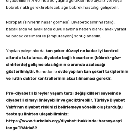
diyabetlilerin % 40’ında 50 yaşına geldiklerinde diyaliz ve/veya
böbrek nakli gerektirebilecek ağır böbrek hastalığı gelişebilir.
Nöropati (sinirlerin hasar görmesi): Diyabetik sinir hastalığı,
bacaklarda ve ayaklarda duyu kaybına neden olarak ayak yarası
ve bacak kesilmesi ile (ampütasyon) sonuçlanabilir.
Yapılan çalışmalarda
kan şeker düzeyi ne kadar iyi kontrol
altında tutulursa, diyabete bağlı hasarların (böbrek-göz-
sinirlerde) gelişme olasılığının o oranda azalacağı
gösterilmiştir.
Bu nedenle
evde yapılan kan şekeri takiplerinin
ve rutin doktor kontrollerinin aksatılmaması gerekir.
Pre-diyabetli bireyler yaşam tarzı değişiklikleri sayesinde
diyabetli olmayı önleyebilir ve geciktirebilir. Türkiye Diyabet
Vakfı’nın diyabet riskinizi belirlemeye yönelik oluşturduğu
teste
ş
u
linkten ulaşabilirsiniz:
https://www.turkdiab.org/diyabet-hakkinda-hersey.asp?
lang=TR&id=59