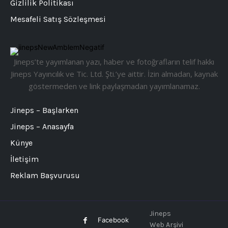
Gizlilik Politikası
Mesafeli Satış Sözleşmesi
Jineps’te yayımlanan yazı, haber ve fotoğrafların telif hakkı
Jineps Yayıncılık ve Tic. Ltd. Şti.’ye aittir. İzin almadan, kaynak
göstermeden ve link paylaşmadan yayımlanamaz.
Jineps – Başlarken
Jineps – Anasayfa
Künye
İletişim
Reklam Başvurusu
Jineps
Facebook
Web Arşivi