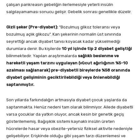
çalışan pankreasın gebeliğin ilerlemesiyle yeterli insülin
salgılayamaması sonucu gelişir. Gebelik sonrası genellikle düzelir.
Gizli şeker (Pre-diyabet):
“Bozulmuş glikoz toleransı veya
bozulmuş açlık glikozu”. Kan şekerinin normalin üst sınırında
seyrettiği ancak diyabet tanısı koyacak kadar yükselmediği
durumlara denir. Bu kişilerde
10 yıl içinde tip 2 diyabet geliştiği
bilinmektedir. Yapılan araştırmalarda
sağlıklı beslenme ve
hareketli yaşam tarzını uygulayan (vücut ağırlığının %5-10
azalması sağlanarak) pre-diyabetli bireylerde %58 oranında
diyabet gelişiminin geciktirilebildiği veya önlenebildiği
saptanmıştır.
Son yıllarda farkındalığın artmasıyla diyabet çocuk yaşlarda da
saptanmakta. Henüz nedeni tam olarak bilinmiyor. Ailede diyabetli
varsa çocuklar da yatkın oluyor, ancak kesin bir genetik geçiş
gösterilememiş. Bağışıklık sistemi kaynaklı insülin üreten
hücrelerde hasar veya obezite-yetersiz fiziksel aktivite nedeniyle
gelişebiliyor. Erişkinde olduğu gibi yaşam tarzı düzenlemesi ve