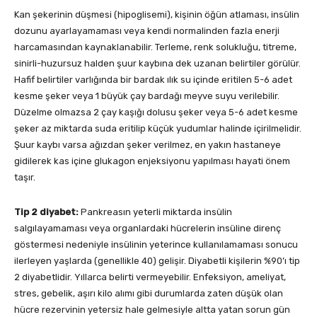
Kan şekerinin düşmesi (hipoglisemi), kişinin öğün atlaması, insülin
dozunu ayarlayamaması veya kendi normalinden fazla enerji
harcamasından kaynaklanabilir. Terleme, renk solukluğu, titreme,
sinirli-huzursuz halden şuur kaybına dek uzanan belirtiler görülür.
Hafif belirtiler varlığında bir bardak ılık su içinde eritilen 5-6 adet
kesme şeker veya 1 büyük çay bardağı meyve suyu verilebilir.
Düzelme olmazsa 2 çay kaşığı dolusu şeker veya 5-6 adet kesme
şeker az miktarda suda eritilip küçük yudumlar halinde içirilmelidir.
Şuur kaybı varsa ağızdan şeker verilmez, en yakın hastaneye
gidilerek kas içine glukagon enjeksiyonu yapılması hayati önem
taşır.
Tip 2 diyabet:
Pankreasın yeterli miktarda insülin
salgılayamaması veya organlardaki hücrelerin insüline direnç
göstermesi nedeniyle insülinin yeterince kullanılamaması sonucu
ilerleyen yaşlarda (genellikle 40) gelişir. Diyabetli kişilerin %90’ı tip
2 diyabetlidir. Yıllarca belirti vermeyebilir. Enfeksiyon, ameliyat,
stres, gebelik, aşırı kilo alımı gibi durumlarda zaten düşük olan
hücre rezervinin yetersiz hale gelmesiyle altta yatan sorun gün