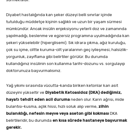
Diyabet hastalığında kan şeker düzeyi belli sınırlar içinde
tutulduğu müddetçe kişinin sağlıklı ve uzun bir yaşam sürmesi
mümkündür. Ancak insülin enjeksiyonu yeterli doz ve zamanında
yapılmadığı, beslenme ve egzersiz programına uyulmadığında kan
şekeri yükselebilir (hiperglisemi). Sık idrara çıkma, ağız kuruluğu,
çok su içme, ciltte kuruma-cilt yaralarının geç iyileşmesi, halsizlik-
yorgunluk, zayıflama gibi belirtiler görülür. Bu durumda
kullandığınız insülinin son kullanma tarihi-dozunu vs. sorgulayıp
doktorunuza başvurmalısınız.
Yağ yıkımı sırasında vücutta-kanda biriken ketonlar kan asit
düzeyini yükseltir ve
Diyabetik Ketoasidoz (DKA) dediğimiz,
hayatı tehdit eden acil duruma
neden olur. Karın ağrısı, mide
bulantısı-kusma, açlık hissi, hızlı soluk alıp verme,
zihin
bulanıklığı, nefesin meyve veya aseton gibi kokması
DKA
belirtileridir, bu durumda
en kısa sürede hastaneye başvurmak
gerekir.