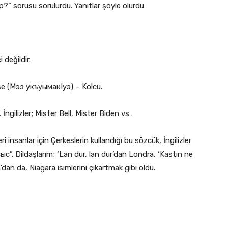
р?” sorusu sorulurdu. Yanıtlar şöyle olurdu:
 değildir.
e (Мэз укъуымакIуэ) – Kolcu.
ngilizler; Mister Bell, Mister Biden vs…
i insanlar için Çerkeslerin kullandığı bu sözcük, İngilizler
с”. Dildaşlarım; ‘Lan dur, lan dur’dan Londra, ‘Kastın ne
n da, Niagara isimlerini çıkartmak gibi oldu.