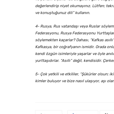
değerlendirip niyet okumayınız. Lütfen; tekra
ve konuştuğunuz dili” kullanın.
4- Rusya, Rus vatandaşı veya Ruslar söylemle
Federasyonu, Rusya Federasyonu Yurttaşları v
söylemekten kaçarlar? Dahası, “Kafkas asıllı”
Kafkasya, bir coğrafyanın ismidir. Orada onlar
kendi özgün isimleriyle yaşarlar ve öyle anı
yurttaşıdırlar. “Asıllı” değil, kendisidir. Çerke
5- Çok yetkili ve etkililer, “Şükürler olsun; 
kimler buluyor ve bize nasıl ulaşıyor, aşı ol