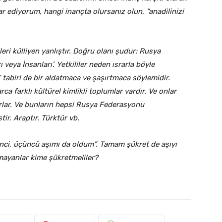
r ediyorum, hangi inançta olursanız olun, “anadilinizi
ri külliyen yanlıştır. Doğru olanı şudur; Rusya
eya İnsanları’. Yetkililer neden ısrarla böyle
 tabiri de bir aldatmaca ve şaşırtmaca söylemidir.
ca farklı kültürel kimlikli toplumlar vardır. Ve onlar
lırlar. Ve bunların hepsi Rusya Federasyonu
stir. Araptır. Türktür vb.
ikinci, üçüncü aşımı da oldum”. Tamam şükret de aşıyı
amayanlar kime şükretmeliler?