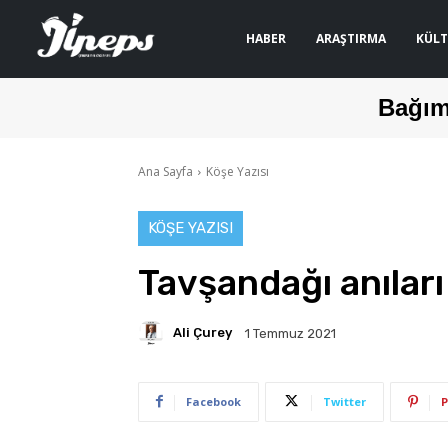
HABER
ARAŞTIRMA
KÜLT
Bağım
Ana Sayfa
Köşe Yazısı
KÖŞE YAZISI
Tavşandağı anıları
Ali Çurey
1 Temmuz 2021
Facebook
Twitter
P