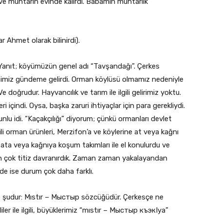
, ve muhtarın evinde kalırdı. Babamın muhtarlık
Ahmet olarak bilinirdi).
 Yanıt; köyümüzün genel adı “Tavşandağı”. Çerkes
ğimiz gündeme gelirdi. Orman köylüsü olmamız nedeniyle
 Ve doğrudur. Hayvancılık ve tarım ile ilgili gelirimiz yoktu.
i içindi. Oysa, başka zaruri ihtiyaçlar için para gerekliydi.
unlu idi. “Kaçakçılığı” diyorum; çünkü ormanları devlet
lgili orman ürünleri, Merzifon’a ve köylerine at veya kağnı
 ata veya kağnıya koşum takımları ile el konulurdu ve
in çok titiz davranırdık. Zaman zaman yakalayandan
rde ise durum çok daha farklı.
ele şudur: Mıstır – Мыстыр sözcüğüdür. Çerkesçe ne
er ile ilgili, büyüklerimiz “mıstır – Мыстыр къэкIуа”