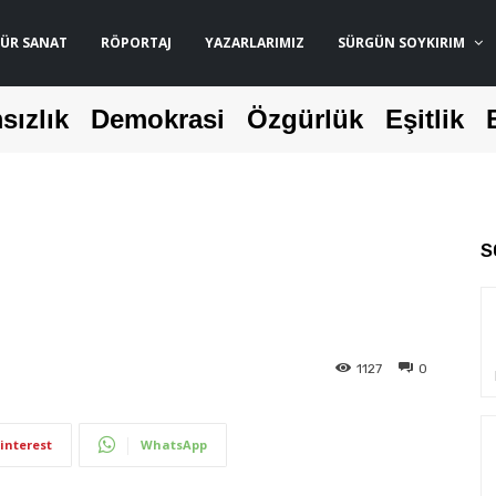
ÜR SANAT
RÖPORTAJ
YAZARLARIMIZ
SÜRGÜN SOYKIRIM
sızlık
Demokrasi
Özgürlük
Eşitlik
S
1127
0
interest
WhatsApp