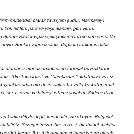
ldırım mühendisi olarak tavsiyem şudur: Marmaray’ı
. Yok edilen, park ve yeşil alanları, geri verin.
a dönün. Rant kavgası çekişmesine lütfen son verin. Ve
izleyin. Bunları yapmazsanız, doğanın intikamı, daha
a, olursanız olunuz; inancınızın tanrısal buyruklarını
nız, “Din Tüccarları” ve “Cambazları” aldatmaya ve siz
aynaklarından biri de insanları bu yolla korkutup itaat
ama, soru sorma ve bilmeyi isteme yasaktır. Sadece itaat
ap kabile diliyle değil, kendi dilinizle okuyun. Bölgesel
ni biliniz. Gezegenimizin, her zerresi, bir ibadet mekânı
n görüntülerdir. Bu sözlerimi dinsel inanç karşıtı olarak