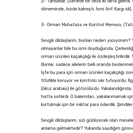
2- Tahsildar, (Senede bir veya iki defa gelirdi
döneminde, bizde kalmıştı. İsmi Arif Kargı idi).
3- Orman Muhafaza ve Kontrol Memuru, (Tatar 
Sevgili dildaşlarım, bunları neden yazıyorum?
olmayanlar bile bu ismi duyduğunda, Çerkesli
orman ürünleri kaçakçılığı ile özdeşleştirilirdik.
Bunlar, sadece ailelerin belli oranda beslenmeler
İşte bu para için orman ürünleri kaçakçılığı zor
titizlikle koruyor ve kontrolü sıkı tutuyordu. İ
(öküz arabası) ile götürülürdü. Yakalandığında,
hatta satılırdı. O bakımdan, yakalanmamak iç
kurtulmak için bir miktar para öderdik. Şimdile
Sevgili dildaşlarım, sizi güldürecek olan mes
anlama gelmektedir? Yukarıda saydığım görevlil