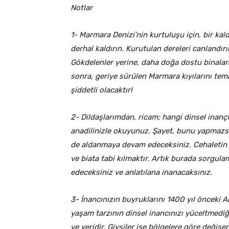
Notlar
1- Marmara Denizi’nin kurtuluşu için, bir ka
derhal kaldırın. Kurutulan dereleri canlandırın
Gökdelenler yerine, daha doğa dostu binalar
sonra, geriye sürülen Marmara kıyılarını tem
şiddetli olacaktır!
2- Dildaşlarımdan, ricam; hangi dinsel inançt
anadilinizle okuyunuz. Şayet, bunu yapmazsa
de aldanmaya devam edeceksiniz. Cehaletin k
ve biata tabi kılmaktır. Artık burada sorgul
edeceksiniz ve anlatılana inanacaksınız.
3- İnancınızın buyruklarını 1400 yıl önceki Ar
yaşam tarzının dinsel inancınızı yüceltmediği
ve yeridir. Giysiler ise bölgelere göre değişe