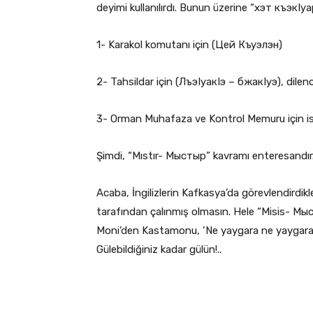
deyimi kullanılırdı. Bunun üzerine “хэт къэкIуа
1- Karakol komutanı için (Цей Къуэлэн)
2- Tahsildar için (ЛъэIуакIэ – бжакIуэ), dilenci
3- Orman Muhafaza ve Kontrol Memuru için is
Şimdi, “Mıstır- Мыстыр” kavramı enteresandır. İ
Acaba, İngilizlerin Kafkasya’da görevlendirdikler
tarafından çalınmış olmasın. Hele “Misis- Мысы
Moni’den Kastamonu, ‘Ne yaygara ne yaygara’da
Gülebildiğiniz kadar gülün!..